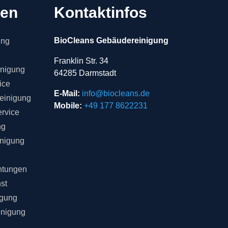
gen
Kontaktinfos
BioCleans Gebäudereinigung
ung
Franklin Str. 34
inigung
64285 Darmstadt
ice
E-Mail:
info@biocleans.de
einigung
Mobile:
+49 177 8622231
rvice
ng
inigung
chtungen
st
igung
inigung