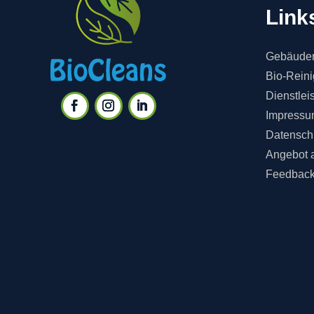
Link
Gebäuder
Bio-Rein
Dienstlei
Impressu
Datensch
Angebot 
Feedbac