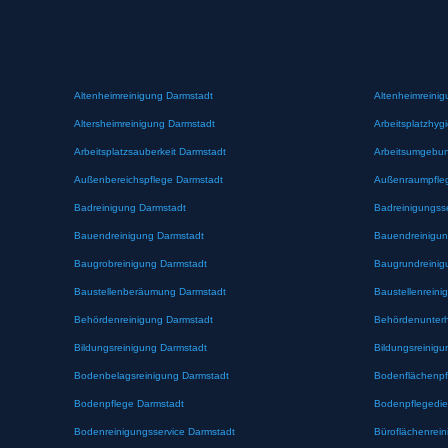
Altenheimreinigung Darmstadt
Altenheimreinig
Altersheimreinigung Darmstadt
Arbeitsplatzhyg
Arbeitsplatzsauberkeit Darmstadt
Arbeitsumgebun
Außenbereichspflege Darmstadt
Außenraumpfle
Badreinigung Darmstadt
Badreinigungss
Bauendreinigung Darmstadt
Bauendreinigun
Baugrobreinigung Darmstadt
Baugrundreinig
Baustellenberäumung Darmstadt
Baustellenreini
Behördenreinigung Darmstadt
Behördenunterh
Bildungsreinigung Darmstadt
Bildungsreinigu
Bodenbelagsreinigung Darmstadt
Bodenflächenpf
Bodenpflege Darmstadt
Bodenpflegedie
Bodenreinigungsservice Darmstadt
Büroflächenrei