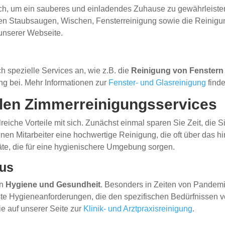
lich, um ein sauberes und einladendes Zuhause zu gewährleist
ren Staubsaugen, Wischen, Fensterreinigung sowie die Reini
 unserer Webseite.
h spezielle Services an, wie z.B. die
Reinigung von Fenstern
ng bei. Mehr Informationen zur
Fenster- und Glasreinigung
finde
ellen Zimmerreinigungsservices
lreiche Vorteile mit sich. Zunächst einmal sparen Sie Zeit, die 
en Mitarbeiter eine hochwertige Reinigung, die oft über das h
äte, die für eine hygienischere Umgebung sorgen.
kus
on
Hygiene und Gesundheit
. Besonders in Zeiten von Pandemien
hste Hygieneanforderungen, die den spezifischen Bedürfnissen 
ie auf unserer Seite zur
Klinik- und Arztpraxisreinigung
.