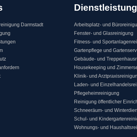
s
Dienstleistun
einigung Darmstadt
Arbeitsplatz- und Büroreinig
igung
Fenster- und Glasreinigung
stungen
Fitness- und Sportanlagenre
m
Gartenpflege und Gartenserv
utz
Gebäude- und Treppenhausr
anfordern
Housekeeping und Zimmerse
k
Klinik- und Arztpraxisreinigu
Laden- und Einzelhandelsre
Pflegeheimreinigung
Reinigung öffentlicher Einri
Schneeräum- und Winterdien
Schul- und Kindergartenrein
Wohnungs- und Haushaltsre