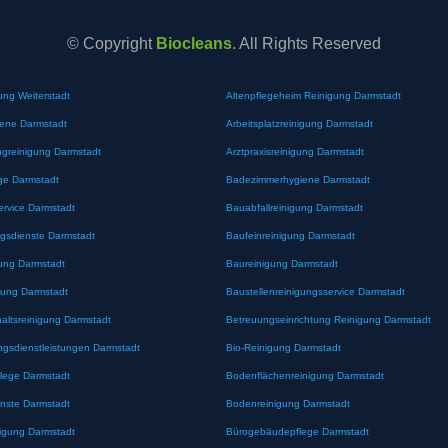
© Copyright
Biocleans
. All Rights Reserved
ung Weiterstadt
Altenpflegeheim Reinigung Darmstadt
iene Darmstadt
Arbeitsplatzreinigung Darmstadt
greinigung Darmstadt
Arztpraxisreinigung Darmstadt
ge Darmstadt
Badezimmerhygiene Darmstadt
ervice Darmstadt
Bauabfallreinigung Darmstadt
gsdienste Darmstadt
Baufeinreinigung Darmstadt
ung Darmstadt
Baureinigung Darmstadt
gung Darmstadt
Baustellenreinigungsservice Darmstadt
altsreinigung Darmstadt
Betreuungseinrichtung Reinigung Darmstadt
ngsdienstleistungen Darmstadt
Bio-Reinigung Darmstadt
lege Darmstadt
Bodenflächenreinigung Darmstadt
nste Darmstadt
Bodenreinigung Darmstadt
nigung Darmstadt
Bürogebäudepflege Darmstadt