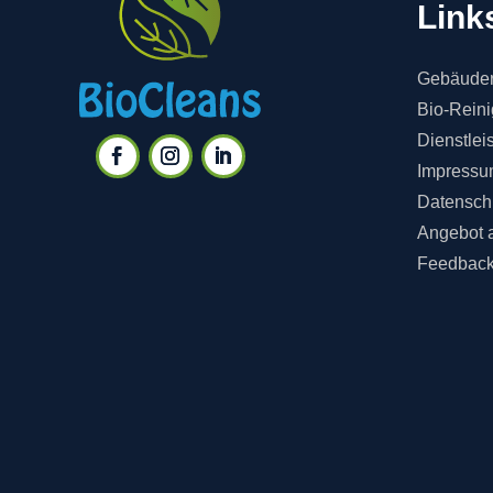
Link
Gebäuder
Bio-Rein
Dienstlei
Impressu
Datensch
Angebot 
Feedbac