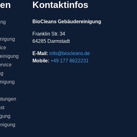
gen
Kontaktinfos
BioCleans Gebäudereinigung
ung
Franklin Str. 34
inigung
64285 Darmstadt
ice
E-Mail:
info@biocleans.de
einigung
Mobile:
+49 177 8622231
rvice
ng
inigung
chtungen
st
igung
inigung