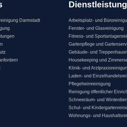
s
Dienstleistun
einigung Darmstadt
Arbeitsplatz- und Büroreinig
igung
Fenster- und Glasreinigung
stungen
Fitness- und Sportanlagenre
m
Gartenpflege und Gartenserv
utz
Gebäude- und Treppenhausr
anfordern
Housekeeping und Zimmerse
k
Klinik- und Arztpraxisreinigu
Laden- und Einzelhandelsre
Pflegeheimreinigung
Reinigung öffentlicher Einri
Schneeräum- und Winterdien
Schul- und Kindergartenrein
Wohnungs- und Haushaltsre