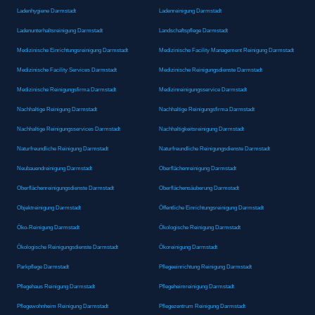
Ladenhygiene Darmstadt
Ladenreinigung Darmstadt
Ladenunterhaltsreinigung Darmstadt
Landschaftspflege Darmstadt
Medizinische Einrichtungsreinigung Darmstadt
Medizinische Facility Management Reinigung Darmstadt
Medizinische Facility Services Darmstadt
Medizinische Reinigungsdienste Darmstadt
Medizinische Reinigungsfirma Darmstadt
Medizinreinigungsservice Darmstadt
Nachhaltige Reinigung Darmstadt
Nachhaltige Reinigungsfirma Darmstadt
Nachhaltige Reinigungsservices Darmstadt
Nachhaltigkeitsreinigung Darmstadt
Naturfreundliche Reinigung Darmstadt
Naturfreundliche Reinigungsdienste Darmstadt
Neubauendreinigung Darmstadt
Oberflächenreinigung Darmstadt
Oberflächenreinigungsdienste Darmstadt
Oberflächensäuberung Darmstadt
Objektreinigung Darmstadt
Öffentliche Einrichtungsreinigung Darmstadt
Öko-Reinigung Darmstadt
Ökologische Reinigung Darmstadt
Ökologische Reinigungsdienste Darmstadt
Ökoreinigung Darmstadt
Parkpflege Darmstadt
Pflegeeinrichtung Reinigung Darmstadt
Pflegehaus Reinigung Darmstadt
Pflegeheimreinigung Darmstadt
Pflegewohnheim Reinigung Darmstadt
Pflegezentrum Reinigung Darmstadt