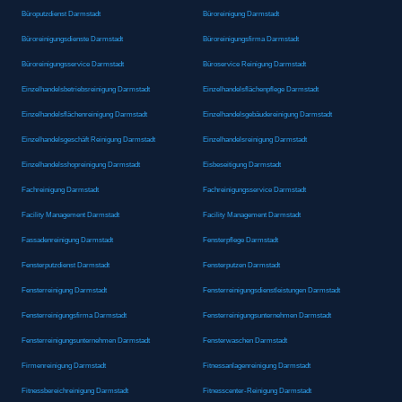
Büroputzdienst Darmstadt
Büroreinigung Darmstadt
Büroreinigungsdienste Darmstadt
Büroreinigungsfirma Darmstadt
Büroreinigungsservice Darmstadt
Büroservice Reinigung Darmstadt
Einzelhandelsbetriebsreinigung Darmstadt
Einzelhandelsflächenpflege Darmstadt
Einzelhandelsflächenreinigung Darmstadt
Einzelhandelsgebäudereinigung Darmstadt
Einzelhandelsgeschäft Reinigung Darmstadt
Einzelhandelsreinigung Darmstadt
Einzelhandelsshopreinigung Darmstadt
Eisbeseitigung Darmstadt
Fachreinigung Darmstadt
Fachreinigungsservice Darmstadt
Facility Management Darmstadt
Facility Management Darmstadt
Fassadenreinigung Darmstadt
Fensterpflege Darmstadt
Fensterputzdienst Darmstadt
Fensterputzen Darmstadt
Fensterreinigung Darmstadt
Fensterreinigungsdienstleistungen Darmstadt
Fensterreinigungsfirma Darmstadt
Fensterreinigungsunternehmen Darmstadt
Fensterreinigungsunternehmen Darmstadt
Fensterwaschen Darmstadt
Firmenreinigung Darmstadt
Fitnessanlagenreinigung Darmstadt
Fitnessbereichreinigung Darmstadt
Fitnesscenter-Reinigung Darmstadt