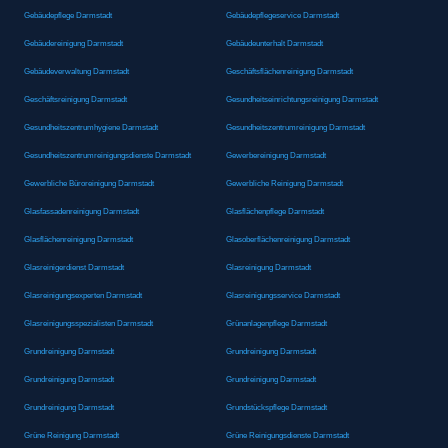
Gebäudepflege Darmstadt
Gebäudepflegeservice Darmstadt
Gebäudereinigung Darmstadt
Gebäudeunterhalt Darmstadt
Gebäudeverwaltung Darmstadt
Geschäftsflächenreinigung Darmstadt
Geschäftsreinigung Darmstadt
Gesundheitseinrichtungsreinigung Darmstadt
Gesundheitszentrumhygiene Darmstadt
Gesundheitszentrumreinigung Darmstadt
Gesundheitszentrumreinigungsdienste Darmstadt
Gewerbereinigung Darmstadt
Gewerbliche Büroreinigung Darmstadt
Gewerbliche Reinigung Darmstadt
Glasfassadenreinigung Darmstadt
Glasflächenpflege Darmstadt
Glasflächenreinigung Darmstadt
Glasoberflächenreinigung Darmstadt
Glasreinigerdienst Darmstadt
Glasreinigung Darmstadt
Glasreinigungsexperten Darmstadt
Glasreinigungsservice Darmstadt
Glasreinigungsspezialisten Darmstadt
Grünanlagenpflege Darmstadt
Grundreinigung Darmstadt
Grundreinigung Darmstadt
Grundreinigung Darmstadt
Grundreinigung Darmstadt
Grundreinigung Darmstadt
Grundstückspflege Darmstadt
Grüne Reinigung Darmstadt
Grüne Reinigungsdienste Darmstadt