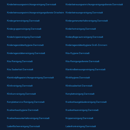
Kinderbetreuungseinrichtungsreinigung Darmstadt
Kinderbetreuungseinrichtungsreinigungsdienste Darmstadt
Kinderbetreuungseinrichtungsreinigungsdienste Griesheim
Kinderbetreuungsreinigung Darmstadt
Kindergartenreinigung Darmstadt
Kindergartenunterhaltsreinigung Darmstadt
Kindergruppenreinigung Darmstadt
Kinderhortreinigung Darmstadt
Kinderkrippenreinigung Darmstadt
Kinderpflegeraumreinigung Darmstadt
Kindertagesstättenhygiene Darmstadt
Kindertagesstättenhygiene Groß-Zimmern
Kindertagesstättenreinigung Darmstadt
Kita-Hygiene Darmstadt
Kita-Reinigung Darmstadt
Kita-Reinigungsdienste Darmstadt
Kita-Sauberkeit Darmstadt
Kleinkindbetreuungsreinigung Darmstadt
Kleinkindpflegeeinrichtungsreinigung Darmstadt
Klinikhygiene Darmstadt
Klinikreinigung Darmstadt
Kliniksauberkeit Darmstadt
Klinikumreinigung Darmstadt
Komplettreinigung Darmstadt
Komplettservice Reinigung Darmstadt
Krankenhausgebäudereinigung Darmstadt
Krankenhaushygiene Darmstadt
Krankenhausreinigung Darmstadt
Krankenhausunterhaltsreinigung Darmstadt
Krippenreinigung Darmstadt
Ladenflächenreinigung Darmstadt
Ladenfrontreinigung Darmstadt