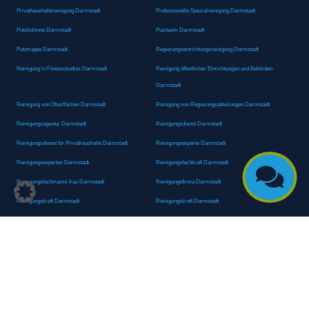
Privathaushaltsreinigung Darmstadt
Professionelle Spezialreinigung Darmstadt
Putzkolonne Darmstadt
Putzteam Darmstadt
Putztruppe Darmstadt
Regierungseinrichtungsreinigung Darmstadt
Reinigung in Fitnessstudios Darmstadt
Reinigung öffentlicher Einrichtungen und Behörden
Darmstadt
Reinigung von Oberflächen Darmstadt
Reinigung von Regierungsabteilungen Darmstadt
Reinigungsagentur Darmstadt
Reinigungsdienst Darmstadt
Reinigungsdienst für Privathaushalte Darmstadt
Reinigungsexperte Darmstadt
Reinigungsexperten Darmstadt
Reinigungsfachkraft Darmstadt

Reinigungsfachmann/-frau Darmstadt
Reinigungsfirma Darmstadt
Reinigungskraft Darmstadt
Reinigungskraft Darmstadt
Reinigungspersonal Darmstadt
Reinigungsservice Darmstadt
Reinigungsservice für Oberflächen Darmstadt
Reinigungsspezialdienstleister Darmstadt
Reinigungsspezialist Darmstadt
Reinigungsteam Darmstadt
Reinigungstruppe Darmstadt
Reinigungsunternehmen Darmstadt
Rundumreinigung Darmstadt
Sanitäranlagenreinigung Darmstadt