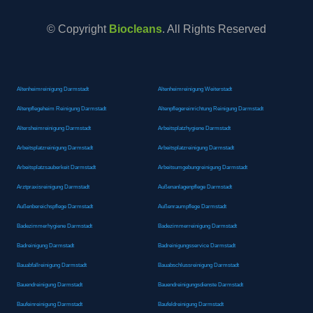
© Copyright
Biocleans
. All Rights Reserved
Altenheimreinigung Darmstadt
Altenheimreinigung Weiterstadt
Altenpflegeheim Reinigung Darmstadt
Altenpflegereinrichtung Reinigung Darmstadt
Altersheimreinigung Darmstadt
Arbeitsplatzhygiene Darmstadt
Arbeitsplatzreinigung Darmstadt
Arbeitsplatzreinigung Darmstadt
Arbeitsplatzsauberkeit Darmstadt
Arbeitsumgebungreinigung Darmstadt
Arztpraxisreinigung Darmstadt
Außenanlagenpflege Darmstadt
Außenbereichspflege Darmstadt
Außenraumpflege Darmstadt
Badezimmerhygiene Darmstadt
Badezimmerreinigung Darmstadt
Badreinigung Darmstadt
Badreinigungsservice Darmstadt
Bauabfallreinigung Darmstadt
Bauabschlussreinigung Darmstadt
Bauendreinigung Darmstadt
Bauendreinigungsdienste Darmstadt
Baufeinreinigung Darmstadt
Baufeldreinigung Darmstadt