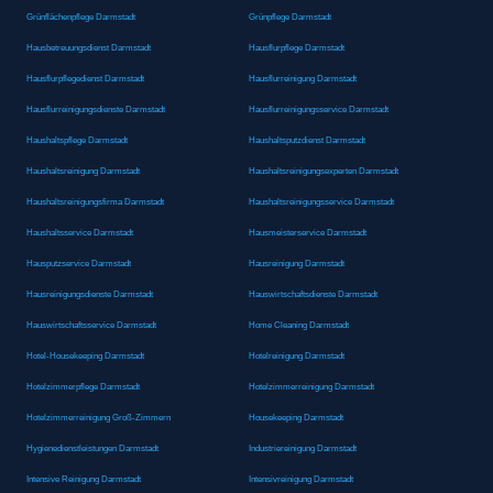
Grünflächenpflege Darmstadt
Grünpflege Darmstadt
Hausbetreuungsdienst Darmstadt
Hausflurpflege Darmstadt
Hausflurpflegedienst Darmstadt
Hausflurreinigung Darmstadt
Hausflurreinigungsdienste Darmstadt
Hausflurreinigungsservice Darmstadt
Haushaltspflege Darmstadt
Haushaltsputzdienst Darmstadt
Haushaltsreinigung Darmstadt
Haushaltsreinigungsexperten Darmstadt
Haushaltsreinigungsfirma Darmstadt
Haushaltsreinigungsservice Darmstadt
Haushaltsservice Darmstadt
Hausmeisterservice Darmstadt
Hausputzservice Darmstadt
Hausreinigung Darmstadt
Hausreinigungsdienste Darmstadt
Hauswirtschaftsdienste Darmstadt
Hauswirtschaftsservice Darmstadt
Home Cleaning Darmstadt
Hotel-Housekeeping Darmstadt
Hotelreinigung Darmstadt
Hotelzimmerpflege Darmstadt
Hotelzimmerreinigung Darmstadt
Hotelzimmerreinigung Groß-Zimmern
Housekeeping Darmstadt
Hygienedienstleistungen Darmstadt
Industriereinigung Darmstadt
Intensive Reinigung Darmstadt
Intensivreinigung Darmstadt