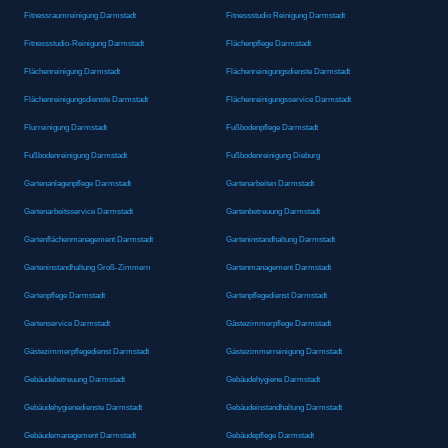
Fitnessraumreinigung Darmstadt
Fitnessstudio Reinigung Darmstadt
Fitnessstudio-Reinigung Darmstadt
Flächenpflege Darmstadt
Flächenreinigung Darmstadt
Flächenreinigungsdienste Darmstadt
Flächenreinigungsdienste Darmstadt
Flächenreinigungsservice Darmstadt
Flurreinigung Darmstadt
Fußbodenpflege Darmstadt
Fußbodenreinigung Darmstadt
Fußbodenreinigung Dieburg
Gartenanlagenpflege Darmstadt
Gartenarbeiten Darmstadt
Gartenarbeitsservice Darmstadt
Gartenbetreuung Darmstadt
Gartenflächenmanagement Darmstadt
Garteninstandhaltung Darmstadt
Garteninstandhaltung Groß-Zimmern
Gartenmanagement Darmstadt
Gartenpflege Darmstadt
Gartenpflegedienst Darmstadt
Gartenservice Darmstadt
Gästezimmerpflege Darmstadt
Gästezimmerpflegedienst Darmstadt
Gästezimmerreinigung Darmstadt
Gebäudebetreuung Darmstadt
Gebäudehygiene Darmstadt
Gebäudehygienedienste Darmstadt
Gebäudeinstandhaltung Darmstadt
Gebäudemanagement Darmstadt
Gebäudepflege Darmstadt