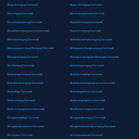
Baugrobreinigung Darmstadt
Baugrundreinigung Darmstadt
Baureinigung Darmstadt
Baureinigungsdienste Darmstadt
Baustellenberäumung Darmstadt
Baustellenreinigung Darmstadt
Baustellenreinigungsservice Darmstadt
Bauwerkreinigung Darmstadt
Behördenreinigung Darmstadt
Behördenunterhaltsreinigung Darmstadt
Betreuungseinrichtung Reinigung Darmstadt
Bildungseinrichtungsreinigung Darmstadt
Bildungsreinigung Darmstadt
Bildungsreinigungsdienstleistungen Darmstadt
Bio-Reinigung Darmstadt
Bodenbelagreinigung Darmstadt
Bodenbelagsreinigung Darmstadt
Bodenflächenpflege Darmstadt
Bodenflächenreinigung Darmstadt
Bodenflächenreinigungsservice Darmstadt
Bodenpflege Darmstadt
Bodenpflegedienste Darmstadt
Bodenreinigung Darmstadt
Bodenreinigungsfirma Darmstadt
Bodenreinigungsservice Darmstadt
Büroflächenreinigung Darmstadt
Bürogebäudepflege Darmstadt
Bürogebäudereinigung Darmstadt
Bürogebäudesauberkeit Darmstadt
Bürogebäudeunterhaltsreinigung Darmstadt
Bürohygiene Darmstadt
Bürohygienedienste Darmstadt