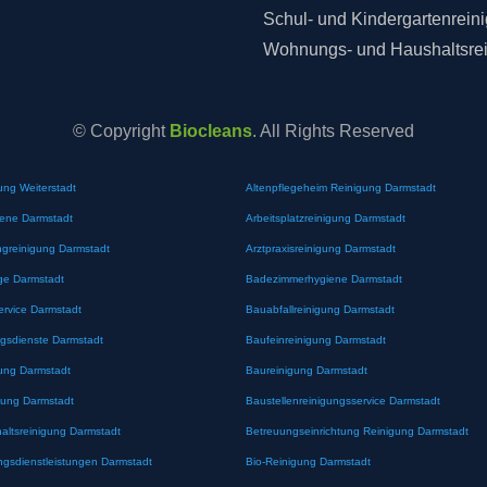
Schul- und Kindergartenrein
Wohnungs- und Haushaltsre
© Copyright
Biocleans
. All Rights Reserved
ung Weiterstadt
Altenpflegeheim Reinigung Darmstadt
iene Darmstadt
Arbeitsplatzreinigung Darmstadt
greinigung Darmstadt
Arztpraxisreinigung Darmstadt
ge Darmstadt
Badezimmerhygiene Darmstadt
ervice Darmstadt
Bauabfallreinigung Darmstadt
gsdienste Darmstadt
Baufeinreinigung Darmstadt
ung Darmstadt
Baureinigung Darmstadt
gung Darmstadt
Baustellenreinigungsservice Darmstadt
altsreinigung Darmstadt
Betreuungseinrichtung Reinigung Darmstadt
ngsdienstleistungen Darmstadt
Bio-Reinigung Darmstadt