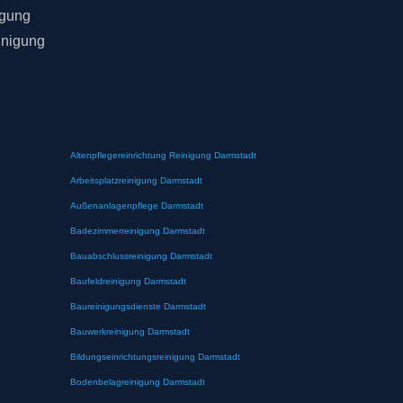
igung
inigung
Altenpflegereinrichtung Reinigung Darmstadt
Arbeitsplatzreinigung Darmstadt
Außenanlagenpflege Darmstadt
Badezimmerreinigung Darmstadt
Bauabschlussreinigung Darmstadt
Baufeldreinigung Darmstadt
Baureinigungsdienste Darmstadt
Bauwerkreinigung Darmstadt
Bildungseinrichtungsreinigung Darmstadt
Bodenbelagreinigung Darmstadt