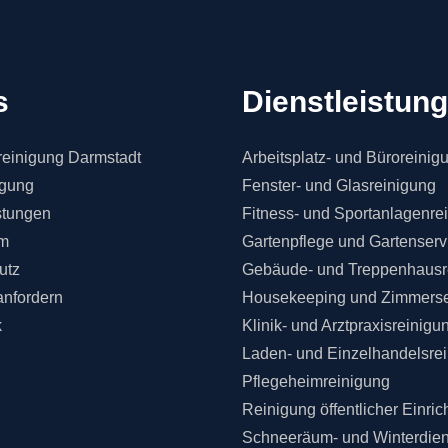
s
Dienstleistun
einigung Darmstadt
Arbeitsplatz- und Büroreinig
igung
Fenster- und Glasreinigung
stungen
Fitness- und Sportanlagenre
m
Gartenpflege und Gartenserv
utz
Gebäude- und Treppenhausr
anfordern
Housekeeping und Zimmerse
k
Klinik- und Arztpraxisreinigu
Laden- und Einzelhandelsre
Pflegeheimreinigung
Reinigung öffentlicher Einri
Schneeräum- und Winterdien