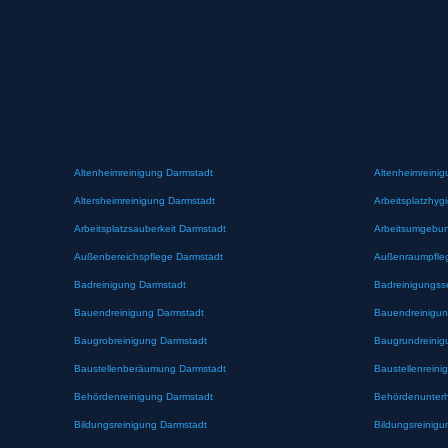
Altenheimreinigung Darmstadt
Altenheimreinig
Altersheimreinigung Darmstadt
Arbeitsplatzhyg
Arbeitsplatzsauberkeit Darmstadt
Arbeitsumgebun
Außenbereichspflege Darmstadt
Außenraumpfle
Badreinigung Darmstadt
Badreinigungss
Bauendreinigung Darmstadt
Bauendreinigun
Baugrobreinigung Darmstadt
Baugrundreinig
Baustellenberäumung Darmstadt
Baustellenreini
Behördenreinigung Darmstadt
Behördenunterh
Bildungsreinigung Darmstadt
Bildungsreinigu