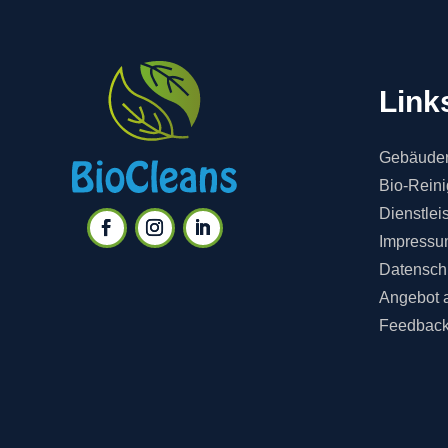
Link
Gebäuder
Bio-Rein
Dienstlei
Impressu
Datensch
Angebot 
Feedbac