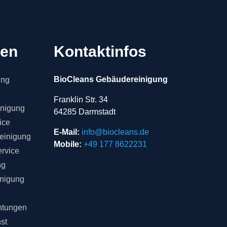
gen
Kontaktinfos
BioCleans Gebäudereinigung
ung
Franklin Str. 34
inigung
64285 Darmstadt
ice
E-Mail:
info@biocleans.de
einigung
Mobile:
+49 177 8622231
rvice
ng
inigung
chtungen
st