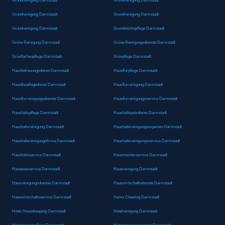
Grundreinigung Darmstadt
Grundreinigung Darmstadt
Grundreinigung Darmstadt
Grundreinigung Darmstadt
Grundreinigung Darmstadt
Grundstückspflege Darmstadt
Grüne Reinigung Darmstadt
Grüne Reinigungsdienste Darmstadt
Grünflächenpflege Darmstadt
Grünpflege Darmstadt
Hausbetreuungsdienst Darmstadt
Hausflurpflege Darmstadt
Hausflurpflegedienst Darmstadt
Hausflurreinigung Darmstadt
Hausflurreinigungsdienste Darmstadt
Hausflurreinigungsservice Darmstadt
Haushaltspflege Darmstadt
Haushaltsputzdienst Darmstadt
Haushaltsreinigung Darmstadt
Haushaltsreinigungsexperten Darmstadt
Haushaltsreinigungsfirma Darmstadt
Haushaltsreinigungsservice Darmstadt
Haushaltsservice Darmstadt
Hausmeisterservice Darmstadt
Hausputzservice Darmstadt
Hausreinigung Darmstadt
Hausreinigungsdienste Darmstadt
Hauswirtschaftsdienste Darmstadt
Hauswirtschaftsservice Darmstadt
Home Cleaning Darmstadt
Hotel-Housekeeping Darmstadt
Hotelreinigung Darmstadt