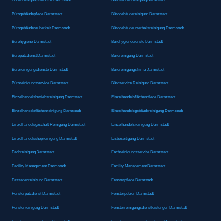
Bodenreinigungsservice Darmstadt
Büroflächenreinigung Darmstadt
Bürogebäudepflege Darmstadt
Bürogebäudereinigung Darmstadt
Bürogebäudesauberkeit Darmstadt
Bürogebäudeunterhaltsreinigung Darmstadt
Bürohygiene Darmstadt
Bürohygienedienste Darmstadt
Büroputzdienst Darmstadt
Büroreinigung Darmstadt
Büroreinigungsdienste Darmstadt
Büroreinigungsfirma Darmstadt
Büroreinigungsservice Darmstadt
Büroservice Reinigung Darmstadt
Einzelhandelsbetriebsreinigung Darmstadt
Einzelhandelsflächenpflege Darmstadt
Einzelhandelsflächenreinigung Darmstadt
Einzelhandelsgebäudereinigung Darmstadt
Einzelhandelsgeschäft Reinigung Darmstadt
Einzelhandelsreinigung Darmstadt
Einzelhandelsshopreinigung Darmstadt
Eisbeseitigung Darmstadt
Fachreinigung Darmstadt
Fachreinigungsservice Darmstadt
Facility Management Darmstadt
Facility Management Darmstadt
Fassadenreinigung Darmstadt
Fensterpflege Darmstadt
Fensterputzdienst Darmstadt
Fensterputzen Darmstadt
Fensterreinigung Darmstadt
Fensterreinigungsdienstleistungen Darmstadt