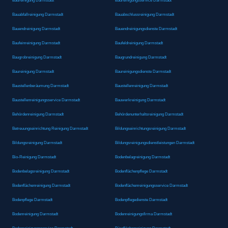
Badreinigung Darmstadt
Badreinigungsservice Darmstadt
Bauabfallreinigung Darmstadt
Bauabschlussreinigung Darmstadt
Bauendreinigung Darmstadt
Bauendreinigungsdienste Darmstadt
Baufeinreinigung Darmstadt
Baufeldreinigung Darmstadt
Baugrobreinigung Darmstadt
Baugrundreinigung Darmstadt
Baureinigung Darmstadt
Baureinigungsdienste Darmstadt
Baustellenberäumung Darmstadt
Baustellenreinigung Darmstadt
Baustellenreinigungsservice Darmstadt
Bauwerkreinigung Darmstadt
Behördenreinigung Darmstadt
Behördenunterhaltsreinigung Darmstadt
Betreuungseinrichtung Reinigung Darmstadt
Bildungseinrichtungsreinigung Darmstadt
Bildungsreinigung Darmstadt
Bildungsreinigungsdienstleistungen Darmstadt
Bio-Reinigung Darmstadt
Bodenbelagreinigung Darmstadt
Bodenbelagsreinigung Darmstadt
Bodenflächenpflege Darmstadt
Bodenflächenreinigung Darmstadt
Bodenflächenreinigungsservice Darmstadt
Bodenpflege Darmstadt
Bodenpflegedienste Darmstadt
Bodenreinigung Darmstadt
Bodenreinigungsfirma Darmstadt