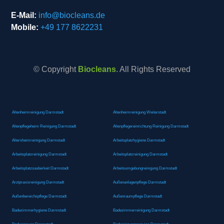
E-Mail:
info@biocleans.de
Mobile:
+49 177 8622231
© Copyright
Biocleans
. All Rights Reserved
Altenheimreinigung Darmstadt
Altenheimreinigung Weiterstadt
Altenpflegeheim Reinigung Darmstadt
Altenpflegereinrichtung Reinigung Darmstadt
Altersheimreinigung Darmstadt
Arbeitsplatzhygiene Darmstadt
Arbeitsplatzreinigung Darmstadt
Arbeitsplatzreinigung Darmstadt
Arbeitsplatzsauberkeit Darmstadt
Arbeitsumgebungreinigung Darmstadt
Arztpraxisreinigung Darmstadt
Außenanlagenpflege Darmstadt
Außenbereichspflege Darmstadt
Außenraumpflege Darmstadt
Badezimmerhygiene Darmstadt
Badezimmerreinigung Darmstadt