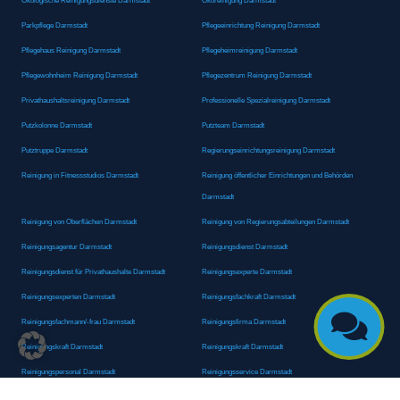
Ökologische Reinigungsdienste Darmstadt
Ökoreinigung Darmstadt
Parkpflege Darmstadt
Pflegeeinrichtung Reinigung Darmstadt
Pflegehaus Reinigung Darmstadt
Pflegeheimreinigung Darmstadt
Pflegewohnheim Reinigung Darmstadt
Pflegezentrum Reinigung Darmstadt
Privathaushaltsreinigung Darmstadt
Professionelle Spezialreinigung Darmstadt
Putzkolonne Darmstadt
Putzteam Darmstadt
Putztruppe Darmstadt
Regierungseinrichtungsreinigung Darmstadt
Reinigung in Fitnessstudios Darmstadt
Reinigung öffentlicher Einrichtungen und Behörden
Darmstadt
Reinigung von Oberflächen Darmstadt
Reinigung von Regierungsabteilungen Darmstadt
Reinigungsagentur Darmstadt
Reinigungsdienst Darmstadt
Reinigungsdienst für Privathaushalte Darmstadt
Reinigungsexperte Darmstadt
Reinigungsexperten Darmstadt
Reinigungsfachkraft Darmstadt

Reinigungsfachmann/-frau Darmstadt
Reinigungsfirma Darmstadt
Reinigungskraft Darmstadt
Reinigungskraft Darmstadt
Reinigungspersonal Darmstadt
Reinigungsservice Darmstadt
Reinigungsservice für Oberflächen Darmstadt
Reinigungsspezialdienstleister Darmstadt