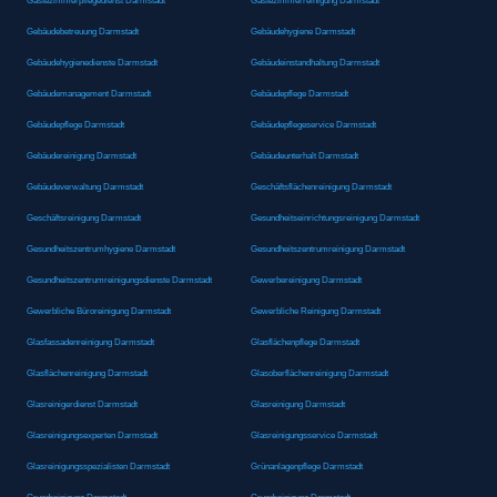
Gästezimmerpflegedienst Darmstadt
Gästezimmerreinigung Darmstadt
Gebäudebetreuung Darmstadt
Gebäudehygiene Darmstadt
Gebäudehygienedienste Darmstadt
Gebäudeinstandhaltung Darmstadt
Gebäudemanagement Darmstadt
Gebäudepflege Darmstadt
Gebäudepflege Darmstadt
Gebäudepflegeservice Darmstadt
Gebäudereinigung Darmstadt
Gebäudeunterhalt Darmstadt
Gebäudeverwaltung Darmstadt
Geschäftsflächenreinigung Darmstadt
Geschäftsreinigung Darmstadt
Gesundheitseinrichtungsreinigung Darmstadt
Gesundheitszentrumhygiene Darmstadt
Gesundheitszentrumreinigung Darmstadt
Gesundheitszentrumreinigungsdienste Darmstadt
Gewerbereinigung Darmstadt
Gewerbliche Büroreinigung Darmstadt
Gewerbliche Reinigung Darmstadt
Glasfassadenreinigung Darmstadt
Glasflächenpflege Darmstadt
Glasflächenreinigung Darmstadt
Glasoberflächenreinigung Darmstadt
Glasreinigerdienst Darmstadt
Glasreinigung Darmstadt
Glasreinigungsexperten Darmstadt
Glasreinigungsservice Darmstadt
Glasreinigungsspezialisten Darmstadt
Grünanlagenpflege Darmstadt