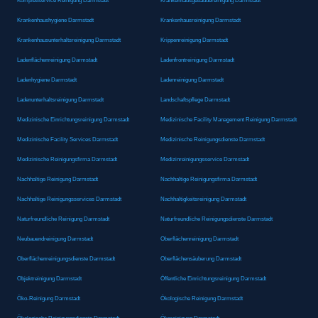
Komplettservice Reinigung Darmstadt
Krankenhausgebäudereinigung Darmstadt
Krankenhaushygiene Darmstadt
Krankenhausreinigung Darmstadt
Krankenhausunterhaltsreinigung Darmstadt
Krippenreinigung Darmstadt
Ladenflächenreinigung Darmstadt
Ladenfrontreinigung Darmstadt
Ladenhygiene Darmstadt
Ladenreinigung Darmstadt
Ladenunterhaltsreinigung Darmstadt
Landschaftspflege Darmstadt
Medizinische Einrichtungsreinigung Darmstadt
Medizinische Facility Management Reinigung Darmstadt
Medizinische Facility Services Darmstadt
Medizinische Reinigungsdienste Darmstadt
Medizinische Reinigungsfirma Darmstadt
Medizinreinigungsservice Darmstadt
Nachhaltige Reinigung Darmstadt
Nachhaltige Reinigungsfirma Darmstadt
Nachhaltige Reinigungsservices Darmstadt
Nachhaltigkeitsreinigung Darmstadt
Naturfreundliche Reinigung Darmstadt
Naturfreundliche Reinigungsdienste Darmstadt
Neubauendreinigung Darmstadt
Oberflächenreinigung Darmstadt
Oberflächenreinigungsdienste Darmstadt
Oberflächensäuberung Darmstadt
Objektreinigung Darmstadt
Öffentliche Einrichtungsreinigung Darmstadt
Öko-Reinigung Darmstadt
Ökologische Reinigung Darmstadt