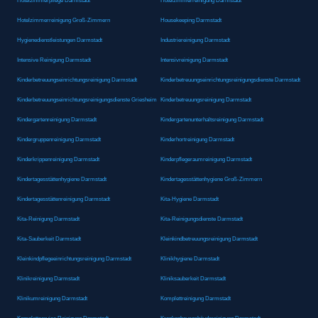
Hotelzimmerpflege Darmstadt
Hotelzimmerreinigung Darmstadt
Hotelzimmerreinigung Groß-Zimmern
Housekeeping Darmstadt
Hygienedienstleistungen Darmstadt
Industriereinigung Darmstadt
Intensive Reinigung Darmstadt
Intensivreinigung Darmstadt
Kinderbetreuungseinrichtungsreinigung Darmstadt
Kinderbetreuungseinrichtungsreinigungsdienste Darmstadt
Kinderbetreuungseinrichtungsreinigungsdienste Griesheim
Kinderbetreuungsreinigung Darmstadt
Kindergartenreinigung Darmstadt
Kindergartenunterhaltsreinigung Darmstadt
Kindergruppenreinigung Darmstadt
Kinderhortreinigung Darmstadt
Kinderkrippenreinigung Darmstadt
Kinderpflegeraumreinigung Darmstadt
Kindertagesstättenhygiene Darmstadt
Kindertagesstättenhygiene Groß-Zimmern
Kindertagesstättenreinigung Darmstadt
Kita-Hygiene Darmstadt
Kita-Reinigung Darmstadt
Kita-Reinigungsdienste Darmstadt
Kita-Sauberkeit Darmstadt
Kleinkindbetreuungsreinigung Darmstadt
Kleinkindpflegeeinrichtungsreinigung Darmstadt
Klinikhygiene Darmstadt
Klinikreinigung Darmstadt
Kliniksauberkeit Darmstadt
Klinikumreinigung Darmstadt
Komplettreinigung Darmstadt