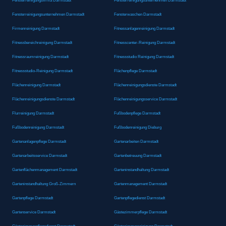
Fensterreinigungsfirma Darmstadt
Fensterreinigungsunternehmen Darmstadt
Fensterreinigungsunternehmen Darmstadt
Fensterwaschen Darmstadt
Firmenreinigung Darmstadt
Fitnessanlagenreinigung Darmstadt
Fitnessbereichreinigung Darmstadt
Fitnesscenter-Reinigung Darmstadt
Fitnessraumreinigung Darmstadt
Fitnessstudio Reinigung Darmstadt
Fitnessstudio-Reinigung Darmstadt
Flächenpflege Darmstadt
Flächenreinigung Darmstadt
Flächenreinigungsdienste Darmstadt
Flächenreinigungsdienste Darmstadt
Flächenreinigungsservice Darmstadt
Flurreinigung Darmstadt
Fußbodenpflege Darmstadt
Fußbodenreinigung Darmstadt
Fußbodenreinigung Dieburg
Gartenanlagenpflege Darmstadt
Gartenarbeiten Darmstadt
Gartenarbeitsservice Darmstadt
Gartenbetreuung Darmstadt
Gartenflächenmanagement Darmstadt
Garteninstandhaltung Darmstadt
Garteninstandhaltung Groß-Zimmern
Gartenmanagement Darmstadt
Gartenpflege Darmstadt
Gartenpflegedienst Darmstadt
Gartenservice Darmstadt
Gästezimmerpflege Darmstadt