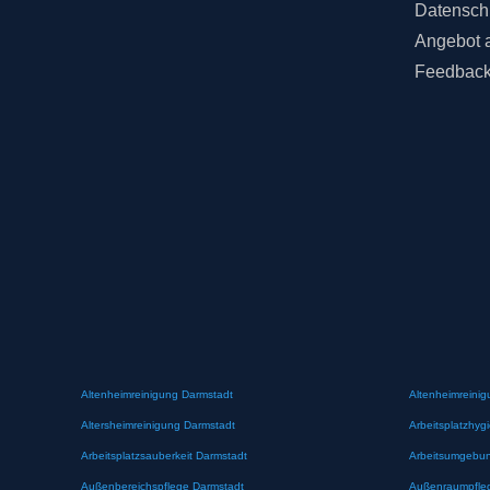
Datensch
Angebot 
Feedbac
Altenheimreinigung Darmstadt
Altenheimreinig
Altersheimreinigung Darmstadt
Arbeitsplatzhyg
Arbeitsplatzsauberkeit Darmstadt
Arbeitsumgebun
Außenbereichspflege Darmstadt
Außenraumpfle