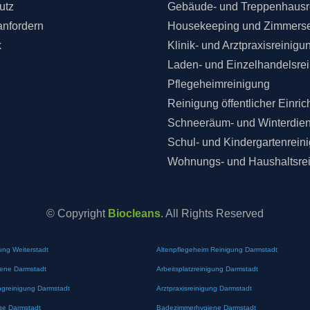
utz
Gebäude- und Treppenhausr
anfordern
Housekeeping und Zimmerse
k
Klinik- und Arztpraxisreinigu
Laden- und Einzelhandelsre
Pflegeheimreinigung
Reinigung öffentlicher Einri
Schneeräum- und Winterdien
Schul- und Kindergartenrein
Wohnungs- und Haushaltsre
© Copyright
Biocleans
. All Rights Reserved
ung Weiterstadt
Altenpflegeheim Reinigung Darmstadt
iene Darmstadt
Arbeitsplatzreinigung Darmstadt
greinigung Darmstadt
Arztpraxisreinigung Darmstadt
ge Darmstadt
Badezimmerhygiene Darmstadt