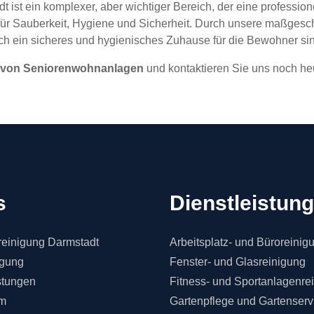
ist ein komplexer, aber wichtiger Bereich, der eine professio
für Sauberkeit, Hygiene und Sicherheit. Durch unsere maßgesch
uch ein sicheres und hygienisches Zuhause für die Bewohner si
 von Seniorenwohnanlagen
und kontaktieren Sie uns noch heu
s
Dienstleistun
einigung Darmstadt
Arbeitsplatz- und Büroreinig
igung
Fenster- und Glasreinigung
stungen
Fitness- und Sportanlagenre
m
Gartenpflege und Gartenserv