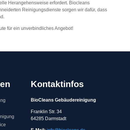
nelle Herangehensweise erfordert. Biocleans
neiderten Reinigungsdienste sorgen wir dafür, dass
nd.
te für ein unverbindliches Angebot!
gen
Kontaktinfos
BioCleans Gebäudereinigung
ung
Franklin Str. 34
inigung
64285 Darmstadt
ice