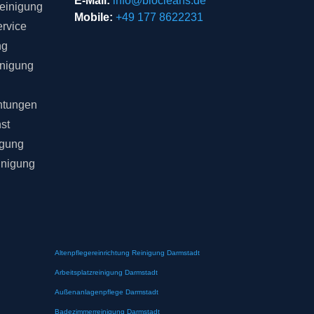
E-Mail:
info@biocleans.de
einigung
Mobile:
+49 177 8622231
rvice
ng
inigung
chtungen
st
igung
inigung
Altenpflegereinrichtung Reinigung Darmstadt
Arbeitsplatzreinigung Darmstadt
Außenanlagenpflege Darmstadt
Badezimmerreinigung Darmstadt