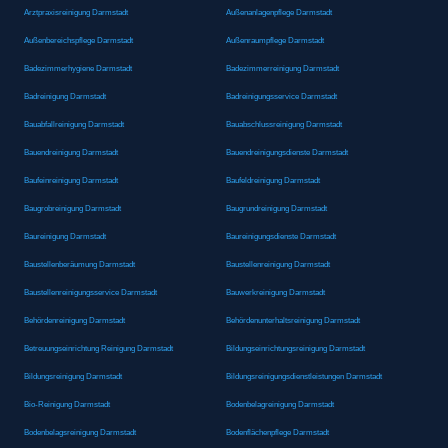
Arztpraxisreinigung Darmstadt
Außenanlagenpflege Darmstadt
Außenbereichspflege Darmstadt
Außenraumpflege Darmstadt
Badezimmerhygiene Darmstadt
Badezimmerreinigung Darmstadt
Badreinigung Darmstadt
Badreinigungsservice Darmstadt
Bauabfallreinigung Darmstadt
Bauabschlussreinigung Darmstadt
Bauendreinigung Darmstadt
Bauendreinigungsdienste Darmstadt
Baufeinreinigung Darmstadt
Baufeldreinigung Darmstadt
Baugrobreinigung Darmstadt
Baugrundreinigung Darmstadt
Baureinigung Darmstadt
Baureinigungsdienste Darmstadt
Baustellenberäumung Darmstadt
Baustellenreinigung Darmstadt
Baustellenreinigungsservice Darmstadt
Bauwerkreinigung Darmstadt
Behördenreinigung Darmstadt
Behördenunterhaltsreinigung Darmstadt
Betreuungseinrichtung Reinigung Darmstadt
Bildungseinrichtungsreinigung Darmstadt
Bildungsreinigung Darmstadt
Bildungsreinigungsdienstleistungen Darmstadt
Bio-Reinigung Darmstadt
Bodenbelagreinigung Darmstadt
Bodenbelagsreinigung Darmstadt
Bodenflächenpflege Darmstadt