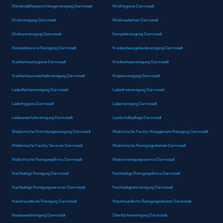
Kleinkindpflegeeinrichtungsreinigung Darmstadt
Klinikhygiene Darmstadt
Klinikreinigung Darmstadt
Kliniksauberkeit Darmstadt
Klinikumreinigung Darmstadt
Komplettreinigung Darmstadt
Komplettservice Reinigung Darmstadt
Krankenhausgebäudereinigung Darmstadt
Krankenhaushygiene Darmstadt
Krankenhausreinigung Darmstadt
Krankenhausunterhaltsreinigung Darmstadt
Krippenreinigung Darmstadt
Ladenflächenreinigung Darmstadt
Ladenfrontreinigung Darmstadt
Ladenhygiene Darmstadt
Ladenreinigung Darmstadt
Ladenunterhaltsreinigung Darmstadt
Landschaftspflege Darmstadt
Medizinische Einrichtungsreinigung Darmstadt
Medizinische Facility Management Reinigung Darmstadt
Medizinische Facility Services Darmstadt
Medizinische Reinigungsdienste Darmstadt
Medizinische Reinigungsfirma Darmstadt
Medizinreinigungsservice Darmstadt
Nachhaltige Reinigung Darmstadt
Nachhaltige Reinigungsfirma Darmstadt
Nachhaltige Reinigungsservices Darmstadt
Nachhaltigkeitsreinigung Darmstadt
Naturfreundliche Reinigung Darmstadt
Naturfreundliche Reinigungsdienste Darmstadt
Neubauendreinigung Darmstadt
Oberflächenreinigung Darmstadt