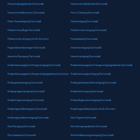
Hausreinigungsdienste Darmstadt
Hauswirtschaftsdienste Darmstadt
Hauswirtschaftsservice Darmstadt
Home Cleaning Darmstadt
Hotel-Housekeeping Darmstadt
Hotelreinigung Darmstadt
Hotelzimmerpflege Darmstadt
Hotelzimmerreinigung Darmstadt
Hotelzimmerreinigung Groß-Zimmern
Housekeeping Darmstadt
Hygienedienstleistungen Darmstadt
Industriereinigung Darmstadt
Intensive Reinigung Darmstadt
Intensivreinigung Darmstadt
Kinderbetreuungseinrichtungsreinigung Darmstadt
Kinderbetreuungseinrichtungsreinigungsdienste Darmstadt
Kinderbetreuungseinrichtungsreinigungsdienste Griesheim
Kinderbetreuungsreinigung Darmstadt
Kindergartenreinigung Darmstadt
Kindergartenunterhaltsreinigung Darmstadt
Kindergruppenreinigung Darmstadt
Kinderhortreinigung Darmstadt
Kinderkrippenreinigung Darmstadt
Kinderpflegeraumreinigung Darmstadt
Kindertagesstättenhygiene Darmstadt
Kindertagesstättenhygiene Groß-Zimmern
Kindertagesstättenreinigung Darmstadt
Kita-Hygiene Darmstadt
Kita-Reinigung Darmstadt
Kita-Reinigungsdienste Darmstadt
Kita-Sauberkeit Darmstadt
Kleinkindbetreuungsreinigung Darmstadt