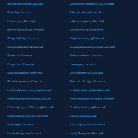
Bodenflächenreinigung Darmstadt
Bodenflächenreinigungsservice Darmstadt
Bodenpflege Darmstadt
Bodenpflegedienste Darmstadt
Bodenreinigung Darmstadt
Bodenreinigungsfirma Darmstadt
Bodenreinigungsservice Darmstadt
Büroflächenreinigung Darmstadt
Bürogebäudepflege Darmstadt
Bürogebäudereinigung Darmstadt
Bürogebäudesauberkeit Darmstadt
Bürogebäudeunterhaltsreinigung Darmstadt
Bürohygiene Darmstadt
Bürohygienedienste Darmstadt
Büroputzdienst Darmstadt
Büroreinigung Darmstadt
Büroreinigungsdienste Darmstadt
Büroreinigungsfirma Darmstadt
Büroreinigungsservice Darmstadt
Büroservice Reinigung Darmstadt
Einzelhandelsbetriebsreinigung Darmstadt
Einzelhandelsflächenpflege Darmstadt
Einzelhandelsflächenreinigung Darmstadt
Einzelhandelsgebäudereinigung Darmstadt
Einzelhandelsgeschäft Reinigung Darmstadt
Einzelhandelsreinigung Darmstadt
Einzelhandelsshopreinigung Darmstadt
Eisbeseitigung Darmstadt
Fachreinigung Darmstadt
Fachreinigungsservice Darmstadt
Facility Management Darmstadt
Facility Management Darmstadt