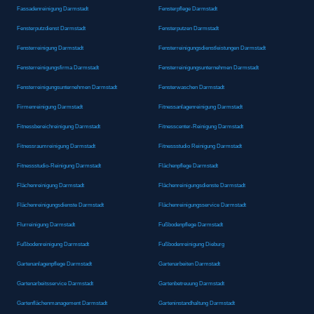
Fassadenreinigung Darmstadt
Fensterpflege Darmstadt
Fensterputzdienst Darmstadt
Fensterputzen Darmstadt
Fensterreinigung Darmstadt
Fensterreinigungsdienstleistungen Darmstadt
Fensterreinigungsfirma Darmstadt
Fensterreinigungsunternehmen Darmstadt
Fensterreinigungsunternehmen Darmstadt
Fensterwaschen Darmstadt
Firmenreinigung Darmstadt
Fitnessanlagenreinigung Darmstadt
Fitnessbereichreinigung Darmstadt
Fitnesscenter-Reinigung Darmstadt
Fitnessraumreinigung Darmstadt
Fitnessstudio Reinigung Darmstadt
Fitnessstudio-Reinigung Darmstadt
Flächenpflege Darmstadt
Flächenreinigung Darmstadt
Flächenreinigungsdienste Darmstadt
Flächenreinigungsdienste Darmstadt
Flächenreinigungsservice Darmstadt
Flurreinigung Darmstadt
Fußbodenpflege Darmstadt
Fußbodenreinigung Darmstadt
Fußbodenreinigung Dieburg
Gartenanlagenpflege Darmstadt
Gartenarbeiten Darmstadt
Gartenarbeitsservice Darmstadt
Gartenbetreuung Darmstadt
Gartenflächenmanagement Darmstadt
Garteninstandhaltung Darmstadt