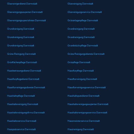
Glasreinigerdienst Darmstadt
Glasreinigung Darmstadt
Glasreinigungsexperten Darmstadt
Glasreinigungsservice Darmstadt
Glasreinigungsspezialisten Darmstadt
Grünanlagenpflege Darmstadt
Grundreinigung Darmstadt
Grundreinigung Darmstadt
Grundreinigung Darmstadt
Grundreinigung Darmstadt
Grundreinigung Darmstadt
Grundstückspflege Darmstadt
Grüne Reinigung Darmstadt
Grüne Reinigungsdienste Darmstadt
Grünflächenpflege Darmstadt
Grünpflege Darmstadt
Hausbetreuungsdienst Darmstadt
Hausflurpflege Darmstadt
Hausflurpflegedienst Darmstadt
Hausflurreinigung Darmstadt
Hausflurreinigungsdienste Darmstadt
Hausflurreinigungsservice Darmstadt
Haushaltspflege Darmstadt
Haushaltsputzdienst Darmstadt
Haushaltsreinigung Darmstadt
Haushaltsreinigungsexperten Darmstadt
Haushaltsreinigungsfirma Darmstadt
Haushaltsreinigungsservice Darmstadt
Haushaltsservice Darmstadt
Hausmeisterservice Darmstadt
Hausputzservice Darmstadt
Hausreinigung Darmstadt