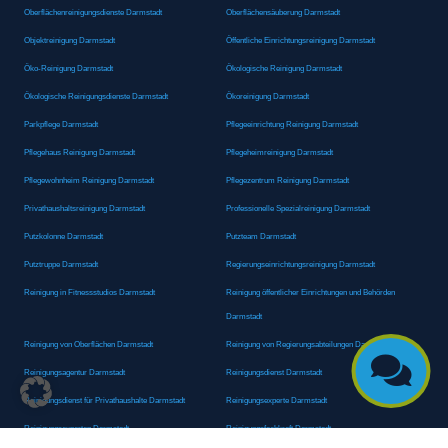
Oberflächenreinigungsdienste Darmstadt
Oberflächensäuberung Darmstadt
Objektreinigung Darmstadt
Öffentliche Einrichtungsreinigung Darmstadt
Öko-Reinigung Darmstadt
Ökologische Reinigung Darmstadt
Ökologische Reinigungsdienste Darmstadt
Ökoreinigung Darmstadt
Parkpflege Darmstadt
Pflegeeinrichtung Reinigung Darmstadt
Pflegehaus Reinigung Darmstadt
Pflegeheimreinigung Darmstadt
Pflegewohnheim Reinigung Darmstadt
Pflegezentrum Reinigung Darmstadt
Privathaushaltsreinigung Darmstadt
Professionelle Spezialreinigung Darmstadt
Putzkolonne Darmstadt
Putzteam Darmstadt
Putztruppe Darmstadt
Regierungseinrichtungsreinigung Darmstadt
Reinigung in Fitnessstudios Darmstadt
Reinigung öffentlicher Einrichtungen und Behörden
Darmstadt
Reinigung von Oberflächen Darmstadt
Reinigung von Regierungsabteilungen Darmstadt

Reinigungsagentur Darmstadt
Reinigungsdienst Darmstadt
Reinigungsdienst für Privathaushalte Darmstadt
Reinigungsexperte Darmstadt
Reinigungsexperten Darmstadt
Reinigungsfachkraft Darmstadt