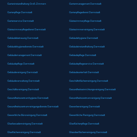
Garteninstandhaltung Groß-Zimmern
Gartenmanagement Darmstadt
Gartenpflege Darmstadt
Gartenpflegedienst Darmstadt
Gartenservice Darmstadt
Gästezimmerpflege Darmstadt
Gästezimmerpflegedienst Darmstadt
Gästezimmerreinigung Darmstadt
Gebäudebetreuung Darmstadt
Gebäudehygiene Darmstadt
Gebäudehygienedienste Darmstadt
Gebäudeinstandhaltung Darmstadt
Gebäudemanagement Darmstadt
Gebäudepflege Darmstadt
Gebäudepflege Darmstadt
Gebäudepflegeservice Darmstadt
Gebäudereinigung Darmstadt
Gebäudeunterhalt Darmstadt
Gebäudeverwaltung Darmstadt
Geschäftsflächenreinigung Darmstadt
Geschäftsreinigung Darmstadt
Gesundheitseinrichtungsreinigung Darmstadt
Gesundheitszentrumhygiene Darmstadt
Gesundheitszentrumreinigung Darmstadt
Gesundheitszentrumreinigungsdienste Darmstadt
Gewerbereinigung Darmstadt
Gewerbliche Büroreinigung Darmstadt
Gewerbliche Reinigung Darmstadt
Glasfassadenreinigung Darmstadt
Glasflächenpflege Darmstadt
Glasflächenreinigung Darmstadt
Glasoberflächenreinigung Darmstadt