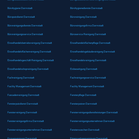
Bürohygiene Darmstadt
Bürohygienedienste Darmstadt
Büroputzdienst Darmstadt
Büroreinigung Darmstadt
Büroreinigungsdienste Darmstadt
Büroreinigungsfirma Darmstadt
Büroreinigungsservice Darmstadt
Büroservice Reinigung Darmstadt
Einzelhandelsbetriebsreinigung Darmstadt
Einzelhandelsflächenpflege Darmstadt
Einzelhandelsflächenreinigung Darmstadt
Einzelhandelsgebäudereinigung Darmstadt
Einzelhandelsgeschäft Reinigung Darmstadt
Einzelhandelsreinigung Darmstadt
Einzelhandelsshopreinigung Darmstadt
Eisbeseitigung Darmstadt
Fachreinigung Darmstadt
Fachreinigungsservice Darmstadt
Facility Management Darmstadt
Facility Management Darmstadt
Fassadenreinigung Darmstadt
Fensterpflege Darmstadt
Fensterputzdienst Darmstadt
Fensterputzen Darmstadt
Fensterreinigung Darmstadt
Fensterreinigungsdienstleistungen Darmstadt
Fensterreinigungsfirma Darmstadt
Fensterreinigungsunternehmen Darmstadt
Fensterreinigungsunternehmen Darmstadt
Fensterwaschen Darmstadt
Firmenreinigung Darmstadt
Fitnessanlagenreinigung Darmstadt