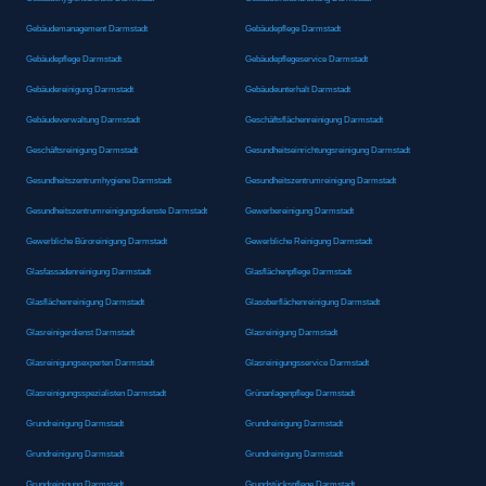
Gebäudemanagement Darmstadt
Gebäudepflege Darmstadt
Gebäudepflege Darmstadt
Gebäudepflegeservice Darmstadt
Gebäudereinigung Darmstadt
Gebäudeunterhalt Darmstadt
Gebäudeverwaltung Darmstadt
Geschäftsflächenreinigung Darmstadt
Geschäftsreinigung Darmstadt
Gesundheitseinrichtungsreinigung Darmstadt
Gesundheitszentrumhygiene Darmstadt
Gesundheitszentrumreinigung Darmstadt
Gesundheitszentrumreinigungsdienste Darmstadt
Gewerbereinigung Darmstadt
Gewerbliche Büroreinigung Darmstadt
Gewerbliche Reinigung Darmstadt
Glasfassadenreinigung Darmstadt
Glasflächenpflege Darmstadt
Glasflächenreinigung Darmstadt
Glasoberflächenreinigung Darmstadt
Glasreinigerdienst Darmstadt
Glasreinigung Darmstadt
Glasreinigungsexperten Darmstadt
Glasreinigungsservice Darmstadt
Glasreinigungsspezialisten Darmstadt
Grünanlagenpflege Darmstadt
Grundreinigung Darmstadt
Grundreinigung Darmstadt
Grundreinigung Darmstadt
Grundreinigung Darmstadt
Grundreinigung Darmstadt
Grundstückspflege Darmstadt