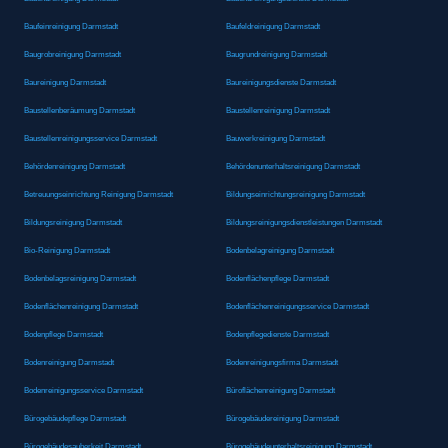
Baufeinreinigung Darmstadt
Baufeldreinigung Darmstadt
Baugrobreinigung Darmstadt
Baugrundreinigung Darmstadt
Baureinigung Darmstadt
Baureinigungsdienste Darmstadt
Baustellenberäumung Darmstadt
Baustellenreinigung Darmstadt
Baustellenreinigungsservice Darmstadt
Bauwerkreinigung Darmstadt
Behördenreinigung Darmstadt
Behördenunterhaltsreinigung Darmstadt
Betreuungseinrichtung Reinigung Darmstadt
Bildungseinrichtungsreinigung Darmstadt
Bildungsreinigung Darmstadt
Bildungsreinigungsdienstleistungen Darmstadt
Bio-Reinigung Darmstadt
Bodenbelagreinigung Darmstadt
Bodenbelagsreinigung Darmstadt
Bodenflächenpflege Darmstadt
Bodenflächenreinigung Darmstadt
Bodenflächenreinigungsservice Darmstadt
Bodenpflege Darmstadt
Bodenpflegedienste Darmstadt
Bodenreinigung Darmstadt
Bodenreinigungsfirma Darmstadt
Bodenreinigungsservice Darmstadt
Büroflächenreinigung Darmstadt
Bürogebäudepflege Darmstadt
Bürogebäudereinigung Darmstadt
Bürogebäudesauberkeit Darmstadt
Bürogebäudeunterhaltsreinigung Darmstadt