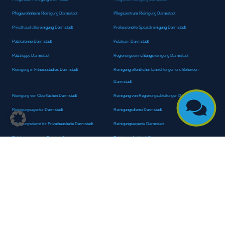
Pflegewohnheim Reinigung Darmstadt
Pflegezentrum Reinigung Darmstadt
Privathaushaltsreinigung Darmstadt
Professionelle Spezialreinigung Darmstadt
Putzkolonne Darmstadt
Putzteam Darmstadt
Putztruppe Darmstadt
Regierungseinrichtungsreinigung Darmstadt
Reinigung in Fitnessstudios Darmstadt
Reinigung öffentlicher Einrichtungen und Behörden
Darmstadt
Reinigung von Oberflächen Darmstadt
Reinigung von Regierungsabteilungen Darmstadt

Reinigungsagentur Darmstadt
Reinigungsdienst Darmstadt
Reinigungsdienst für Privathaushalte Darmstadt
Reinigungsexperte Darmstadt
Reinigungsexperten Darmstadt
Reinigungsfachkraft Darmstadt
Reinigungsfachmann/-frau Darmstadt
Reinigungsfirma Darmstadt
Reinigungskraft Darmstadt
Reinigungskraft Darmstadt
Reinigungspersonal Darmstadt
Reinigungsservice Darmstadt
Reinigungsservice für Oberflächen Darmstadt
Reinigungsspezialdienstleister Darmstadt
Reinigungsspezialist Darmstadt
Reinigungsteam Darmstadt
Reinigungstruppe Darmstadt
Reinigungsunternehmen Darmstadt