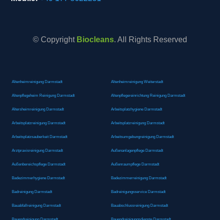
© Copyright
Biocleans
. All Rights Reserved
Altenheimreinigung Darmstadt
Altenheimreinigung Weiterstadt
Altenpflegeheim Reinigung Darmstadt
Altenpflegereinrichtung Reinigung Darmstadt
Altersheimreinigung Darmstadt
Arbeitsplatzhygiene Darmstadt
Arbeitsplatzreinigung Darmstadt
Arbeitsplatzreinigung Darmstadt
Arbeitsplatzsauberkeit Darmstadt
Arbeitsumgebungreinigung Darmstadt
Arztpraxisreinigung Darmstadt
Außenanlagenpflege Darmstadt
Außenbereichspflege Darmstadt
Außenraumpflege Darmstadt
Badezimmerhygiene Darmstadt
Badezimmerreinigung Darmstadt
Badreinigung Darmstadt
Badreinigungsservice Darmstadt
Bauabfallreinigung Darmstadt
Bauabschlussreinigung Darmstadt
Bauendreinigung Darmstadt
Bauendreinigungsdienste Darmstadt