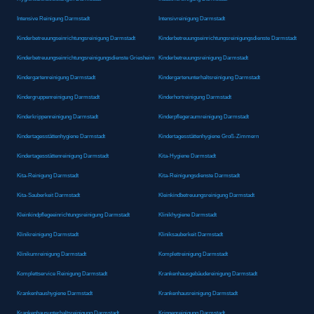
Intensive Reinigung Darmstadt
Intensivreinigung Darmstadt
Kinderbetreuungseinrichtungsreinigung Darmstadt
Kinderbetreuungseinrichtungsreinigungsdienste Darmstadt
Kinderbetreuungseinrichtungsreinigungsdienste Griesheim
Kinderbetreuungsreinigung Darmstadt
Kindergartenreinigung Darmstadt
Kindergartenunterhaltsreinigung Darmstadt
Kindergruppenreinigung Darmstadt
Kinderhortreinigung Darmstadt
Kinderkrippenreinigung Darmstadt
Kinderpflegeraumreinigung Darmstadt
Kindertagesstättenhygiene Darmstadt
Kindertagesstättenhygiene Groß-Zimmern
Kindertagesstättenreinigung Darmstadt
Kita-Hygiene Darmstadt
Kita-Reinigung Darmstadt
Kita-Reinigungsdienste Darmstadt
Kita-Sauberkeit Darmstadt
Kleinkindbetreuungsreinigung Darmstadt
Kleinkindpflegeeinrichtungsreinigung Darmstadt
Klinikhygiene Darmstadt
Klinikreinigung Darmstadt
Kliniksauberkeit Darmstadt
Klinikumreinigung Darmstadt
Komplettreinigung Darmstadt
Komplettservice Reinigung Darmstadt
Krankenhausgebäudereinigung Darmstadt
Krankenhaushygiene Darmstadt
Krankenhausreinigung Darmstadt
Krankenhausunterhaltsreinigung Darmstadt
Krippenreinigung Darmstadt