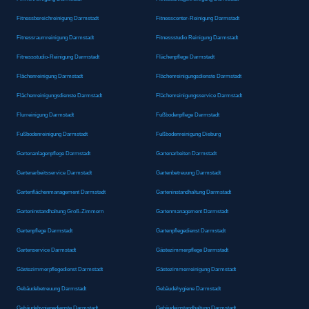
Fitnessbereichreinigung Darmstadt
Fitnesscenter-Reinigung Darmstadt
Fitnessraumreinigung Darmstadt
Fitnessstudio Reinigung Darmstadt
Fitnessstudio-Reinigung Darmstadt
Flächenpflege Darmstadt
Flächenreinigung Darmstadt
Flächenreinigungsdienste Darmstadt
Flächenreinigungsdienste Darmstadt
Flächenreinigungsservice Darmstadt
Flurreinigung Darmstadt
Fußbodenpflege Darmstadt
Fußbodenreinigung Darmstadt
Fußbodenreinigung Dieburg
Gartenanlagenpflege Darmstadt
Gartenarbeiten Darmstadt
Gartenarbeitsservice Darmstadt
Gartenbetreuung Darmstadt
Gartenflächenmanagement Darmstadt
Garteninstandhaltung Darmstadt
Garteninstandhaltung Groß-Zimmern
Gartenmanagement Darmstadt
Gartenpflege Darmstadt
Gartenpflegedienst Darmstadt
Gartenservice Darmstadt
Gästezimmerpflege Darmstadt
Gästezimmerpflegedienst Darmstadt
Gästezimmerreinigung Darmstadt
Gebäudebetreuung Darmstadt
Gebäudehygiene Darmstadt
Gebäudehygienedienste Darmstadt
Gebäudeinstandhaltung Darmstadt