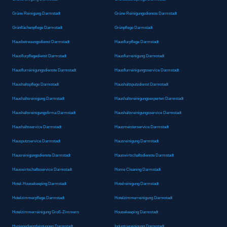
Grüne Reinigung Darmstadt
Grüne Reinigungsdienste Darmstadt
Grünflächenpflege Darmstadt
Grünpflege Darmstadt
Hausbetreuungsdienst Darmstadt
Hausflurpflege Darmstadt
Hausflurpflegedienst Darmstadt
Hausflurreinigung Darmstadt
Hausflurreinigungsdienste Darmstadt
Hausflurreinigungsservice Darmstadt
Haushaltspflege Darmstadt
Haushaltsputzdienst Darmstadt
Haushaltsreinigung Darmstadt
Haushaltsreinigungsexperten Darmstadt
Haushaltsreinigungsfirma Darmstadt
Haushaltsreinigungsservice Darmstadt
Haushaltsservice Darmstadt
Hausmeisterservice Darmstadt
Hausputzservice Darmstadt
Hausreinigung Darmstadt
Hausreinigungsdienste Darmstadt
Hauswirtschaftsdienste Darmstadt
Hauswirtschaftsservice Darmstadt
Home Cleaning Darmstadt
Hotel-Housekeeping Darmstadt
Hotelreinigung Darmstadt
Hotelzimmerpflege Darmstadt
Hotelzimmerreinigung Darmstadt
Hotelzimmerreinigung Groß-Zimmern
Housekeeping Darmstadt
Hygienedienstleistungen Darmstadt
Industriereinigung Darmstadt