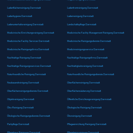
Ladenflächenreinigung Darmstadt
Ladenfrontreinigung Darmstadt
Ladenhygiene Darmstadt
Ladenreinigung Darmstadt
Ladenunterhaltsreinigung Darmstadt
Landschaftspflege Darmstadt
Medizinische Einrichtungsreinigung Darmstadt
Medizinische Facility Management Reinigung Darmstadt
Medizinische Facility Services Darmstadt
Medizinische Reinigungsdienste Darmstadt
Medizinische Reinigungsfirma Darmstadt
Medizinreinigungsservice Darmstadt
Nachhaltige Reinigung Darmstadt
Nachhaltige Reinigungsfirma Darmstadt
Nachhaltige Reinigungsservices Darmstadt
Nachhaltigkeitsreinigung Darmstadt
Naturfreundliche Reinigung Darmstadt
Naturfreundliche Reinigungsdienste Darmstadt
Neubauendreinigung Darmstadt
Oberflächenreinigung Darmstadt
Oberflächenreinigungsdienste Darmstadt
Oberflächensäuberung Darmstadt
Objektreinigung Darmstadt
Öffentliche Einrichtungsreinigung Darmstadt
Öko-Reinigung Darmstadt
Ökologische Reinigung Darmstadt
Ökologische Reinigungsdienste Darmstadt
Ökoreinigung Darmstadt
Parkpflege Darmstadt
Pflegeeinrichtung Reinigung Darmstadt
Pflegehaus Reinigung Darmstadt
Pflegeheimreinigung Darmstadt