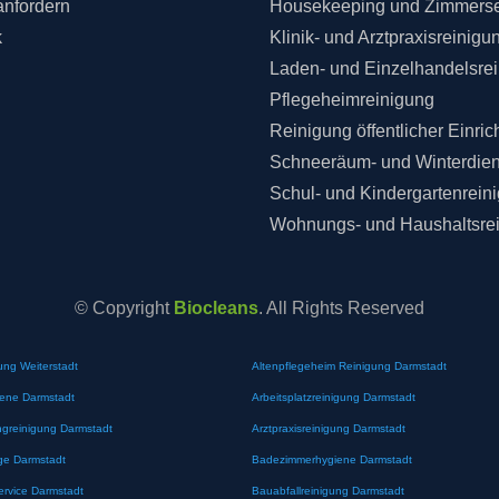
anfordern
Housekeeping und Zimmerse
k
Klinik- und Arztpraxisreinigu
Laden- und Einzelhandelsre
Pflegeheimreinigung
Reinigung öffentlicher Einri
Schneeräum- und Winterdien
Schul- und Kindergartenrein
Wohnungs- und Haushaltsre
© Copyright
Biocleans
. All Rights Reserved
ung Weiterstadt
Altenpflegeheim Reinigung Darmstadt
iene Darmstadt
Arbeitsplatzreinigung Darmstadt
greinigung Darmstadt
Arztpraxisreinigung Darmstadt
ge Darmstadt
Badezimmerhygiene Darmstadt
ervice Darmstadt
Bauabfallreinigung Darmstadt