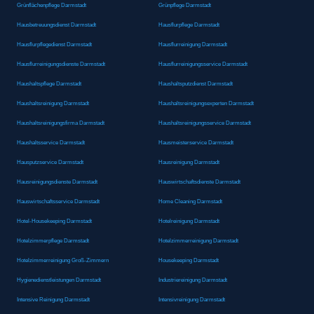
Grünflächenpflege Darmstadt
Grünpflege Darmstadt
Hausbetreuungsdienst Darmstadt
Hausflurpflege Darmstadt
Hausflurpflegedienst Darmstadt
Hausflurreinigung Darmstadt
Hausflurreinigungsdienste Darmstadt
Hausflurreinigungsservice Darmstadt
Haushaltspflege Darmstadt
Haushaltsputzdienst Darmstadt
Haushaltsreinigung Darmstadt
Haushaltsreinigungsexperten Darmstadt
Haushaltsreinigungsfirma Darmstadt
Haushaltsreinigungsservice Darmstadt
Haushaltsservice Darmstadt
Hausmeisterservice Darmstadt
Hausputzservice Darmstadt
Hausreinigung Darmstadt
Hausreinigungsdienste Darmstadt
Hauswirtschaftsdienste Darmstadt
Hauswirtschaftsservice Darmstadt
Home Cleaning Darmstadt
Hotel-Housekeeping Darmstadt
Hotelreinigung Darmstadt
Hotelzimmerpflege Darmstadt
Hotelzimmerreinigung Darmstadt
Hotelzimmerreinigung Groß-Zimmern
Housekeeping Darmstadt
Hygienedienstleistungen Darmstadt
Industriereinigung Darmstadt
Intensive Reinigung Darmstadt
Intensivreinigung Darmstadt