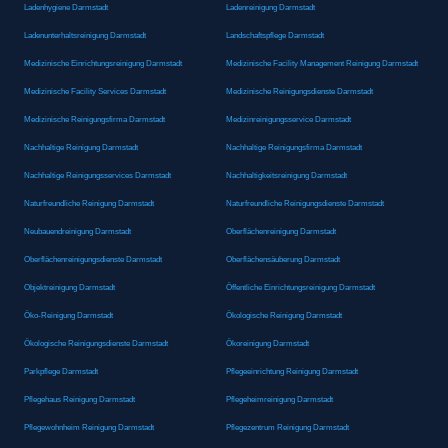
Ladenhygiene Darmstadt
Ladenreinigung Darmstadt
Ladenunterhaltsreinigung Darmstadt
Landschaftspflege Darmstadt
Medizinische Einrichtungsreinigung Darmstadt
Medizinische Facility Management Reinigung Darmstadt
Medizinische Facility Services Darmstadt
Medizinische Reinigungsdienste Darmstadt
Medizinische Reinigungsfirma Darmstadt
Medizinreinigungsservice Darmstadt
Nachhaltige Reinigung Darmstadt
Nachhaltige Reinigungsfirma Darmstadt
Nachhaltige Reinigungsservices Darmstadt
Nachhaltigkeitsreinigung Darmstadt
Naturfreundliche Reinigung Darmstadt
Naturfreundliche Reinigungsdienste Darmstadt
Neubauendreinigung Darmstadt
Oberflächenreinigung Darmstadt
Oberflächenreinigungsdienste Darmstadt
Oberflächensäuberung Darmstadt
Objektreinigung Darmstadt
Öffentliche Einrichtungsreinigung Darmstadt
Öko-Reinigung Darmstadt
Ökologische Reinigung Darmstadt
Ökologische Reinigungsdienste Darmstadt
Ökoreinigung Darmstadt
Parkpflege Darmstadt
Pflegeeinrichtung Reinigung Darmstadt
Pflegehaus Reinigung Darmstadt
Pflegeheimreinigung Darmstadt
Pflegewohnheim Reinigung Darmstadt
Pflegezentrum Reinigung Darmstadt