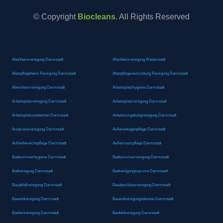
© Copyright
Biocleans
. All Rights Reserved
Altenheimreinigung Darmstadt
Altenheimreinigung Weiterstadt
Altenpflegeheim Reinigung Darmstadt
Altenpflegereinrichtung Reinigung Darmstadt
Altersheimreinigung Darmstadt
Arbeitsplatzhygiene Darmstadt
Arbeitsplatzreinigung Darmstadt
Arbeitsplatzreinigung Darmstadt
Arbeitsplatzsauberkeit Darmstadt
Arbeitsumgebungreinigung Darmstadt
Arztpraxisreinigung Darmstadt
Außenanlagenpflege Darmstadt
Außenbereichspflege Darmstadt
Außenraumpflege Darmstadt
Badezimmerhygiene Darmstadt
Badezimmerreinigung Darmstadt
Badreinigung Darmstadt
Badreinigungsservice Darmstadt
Bauabfallreinigung Darmstadt
Bauabschlussreinigung Darmstadt
Bauendreinigung Darmstadt
Bauendreinigungsdienste Darmstadt
Baufeinreinigung Darmstadt
Baufeldreinigung Darmstadt