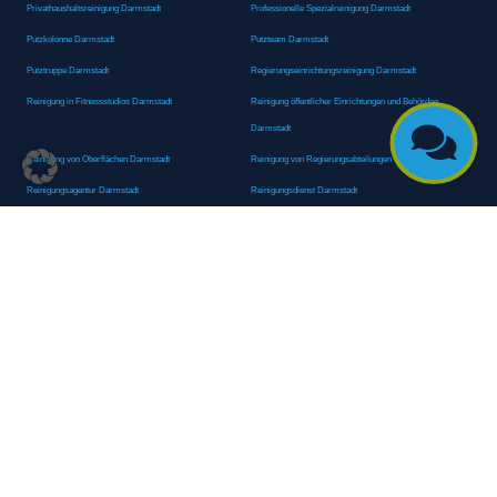
Privathaushaltsreinigung Darmstadt
Professionelle Spezialreinigung Darmstadt
Putzkolonne Darmstadt
Putzteam Darmstadt
Putztruppe Darmstadt
Regierungseinrichtungsreinigung Darmstadt
Reinigung in Fitnessstudios Darmstadt
Reinigung öffentlicher Einrichtungen und Behörden

Darmstadt
Reinigung von Oberflächen Darmstadt
Reinigung von Regierungsabteilungen Darmstadt
Reinigungsagentur Darmstadt
Reinigungsdienst Darmstadt
Reinigungsdienst für Privathaushalte Darmstadt
Reinigungsexperte Darmstadt
Reinigungsexperten Darmstadt
Reinigungsfachkraft Darmstadt
Reinigungsfachmann/-frau Darmstadt
Reinigungsfirma Darmstadt
Reinigungskraft Darmstadt
Reinigungskraft Darmstadt
Reinigungspersonal Darmstadt
Reinigungsservice Darmstadt
Reinigungsservice für Oberflächen Darmstadt
Reinigungsspezialdienstleister Darmstadt
Reinigungsspezialist Darmstadt
Reinigungsteam Darmstadt
Reinigungstruppe Darmstadt
Reinigungsunternehmen Darmstadt
Rundumreinigung Darmstadt
Sanitäranlagenreinigung Darmstadt