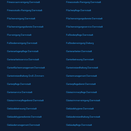
Fitnessraumreinigung Darmstadt
Fitnessstudio Reinigung Darmstadt
Fitnessstudio-Reinigung Darmstadt
Flächenpflege Darmstadt
Flächenreinigung Darmstadt
Flächenreinigungsdienste Darmstadt
Flächenreinigungsdienste Darmstadt
Flächenreinigungsservice Darmstadt
Flurreinigung Darmstadt
Fußbodenpflege Darmstadt
Fußbodenreinigung Darmstadt
Fußbodenreinigung Dieburg
Gartenanlagenpflege Darmstadt
Gartenarbeiten Darmstadt
Gartenarbeitsservice Darmstadt
Gartenbetreuung Darmstadt
Gartenflächenmanagement Darmstadt
Garteninstandhaltung Darmstadt
Garteninstandhaltung Groß-Zimmern
Gartenmanagement Darmstadt
Gartenpflege Darmstadt
Gartenpflegedienst Darmstadt
Gartenservice Darmstadt
Gästezimmerpflege Darmstadt
Gästezimmerpflegedienst Darmstadt
Gästezimmerreinigung Darmstadt
Gebäudebetreuung Darmstadt
Gebäudehygiene Darmstadt
Gebäudehygienedienste Darmstadt
Gebäudeinstandhaltung Darmstadt
Gebäudemanagement Darmstadt
Gebäudepflege Darmstadt