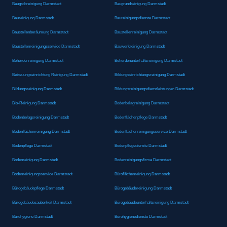
Baugrobreinigung Darmstadt
Baugrundreinigung Darmstadt
Baureinigung Darmstadt
Baureinigungsdienste Darmstadt
Baustellenberäumung Darmstadt
Baustellenreinigung Darmstadt
Baustellenreinigungsservice Darmstadt
Bauwerkreinigung Darmstadt
Behördenreinigung Darmstadt
Behördenunterhaltsreinigung Darmstadt
Betreuungseinrichtung Reinigung Darmstadt
Bildungseinrichtungsreinigung Darmstadt
Bildungsreinigung Darmstadt
Bildungsreinigungsdienstleistungen Darmstadt
Bio-Reinigung Darmstadt
Bodenbelagreinigung Darmstadt
Bodenbelagsreinigung Darmstadt
Bodenflächenpflege Darmstadt
Bodenflächenreinigung Darmstadt
Bodenflächenreinigungsservice Darmstadt
Bodenpflege Darmstadt
Bodenpflegedienste Darmstadt
Bodenreinigung Darmstadt
Bodenreinigungsfirma Darmstadt
Bodenreinigungsservice Darmstadt
Büroflächenreinigung Darmstadt
Bürogebäudepflege Darmstadt
Bürogebäudereinigung Darmstadt
Bürogebäudesauberkeit Darmstadt
Bürogebäudeunterhaltsreinigung Darmstadt
Bürohygiene Darmstadt
Bürohygienedienste Darmstadt