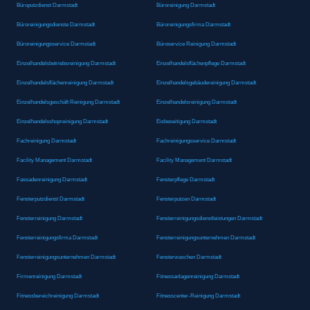
Büroputzdienst Darmstadt
Büroreinigung Darmstadt
Büroreinigungsdienste Darmstadt
Büroreinigungsfirma Darmstadt
Büroreinigungsservice Darmstadt
Büroservice Reinigung Darmstadt
Einzelhandelsbetriebsreinigung Darmstadt
Einzelhandelsflächenpflege Darmstadt
Einzelhandelsflächenreinigung Darmstadt
Einzelhandelsgebäudereinigung Darmstadt
Einzelhandelsgeschäft Reinigung Darmstadt
Einzelhandelsreinigung Darmstadt
Einzelhandelsshopreinigung Darmstadt
Eisbeseitigung Darmstadt
Fachreinigung Darmstadt
Fachreinigungsservice Darmstadt
Facility Management Darmstadt
Facility Management Darmstadt
Fassadenreinigung Darmstadt
Fensterpflege Darmstadt
Fensterputzdienst Darmstadt
Fensterputzen Darmstadt
Fensterreinigung Darmstadt
Fensterreinigungsdienstleistungen Darmstadt
Fensterreinigungsfirma Darmstadt
Fensterreinigungsunternehmen Darmstadt
Fensterreinigungsunternehmen Darmstadt
Fensterwaschen Darmstadt
Firmenreinigung Darmstadt
Fitnessanlagenreinigung Darmstadt
Fitnessbereichreinigung Darmstadt
Fitnesscenter-Reinigung Darmstadt