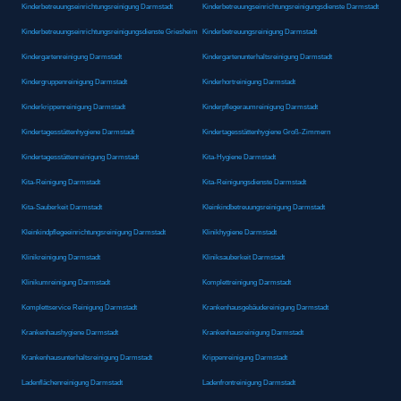
Kinderbetreuungseinrichtungsreinigung Darmstadt
Kinderbetreuungseinrichtungsreinigungsdienste Darmstadt
Kinderbetreuungseinrichtungsreinigungsdienste Griesheim
Kinderbetreuungsreinigung Darmstadt
Kindergartenreinigung Darmstadt
Kindergartenunterhaltsreinigung Darmstadt
Kindergruppenreinigung Darmstadt
Kinderhortreinigung Darmstadt
Kinderkrippenreinigung Darmstadt
Kinderpflegeraumreinigung Darmstadt
Kindertagesstättenhygiene Darmstadt
Kindertagesstättenhygiene Groß-Zimmern
Kindertagesstättenreinigung Darmstadt
Kita-Hygiene Darmstadt
Kita-Reinigung Darmstadt
Kita-Reinigungsdienste Darmstadt
Kita-Sauberkeit Darmstadt
Kleinkindbetreuungsreinigung Darmstadt
Kleinkindpflegeeinrichtungsreinigung Darmstadt
Klinikhygiene Darmstadt
Klinikreinigung Darmstadt
Kliniksauberkeit Darmstadt
Klinikumreinigung Darmstadt
Komplettreinigung Darmstadt
Komplettservice Reinigung Darmstadt
Krankenhausgebäudereinigung Darmstadt
Krankenhaushygiene Darmstadt
Krankenhausreinigung Darmstadt
Krankenhausunterhaltsreinigung Darmstadt
Krippenreinigung Darmstadt
Ladenflächenreinigung Darmstadt
Ladenfrontreinigung Darmstadt