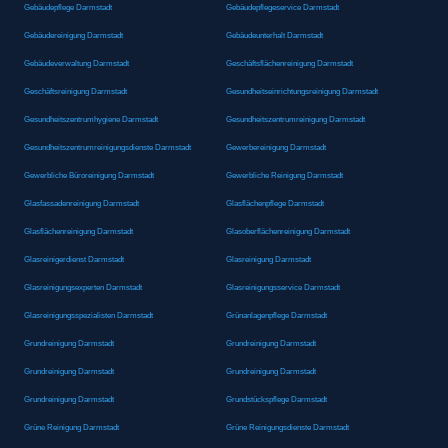
Gebäudepflege Darmstadt
Gebäudepflegeservice Darmstadt
Gebäudereinigung Darmstadt
Gebäudeunterhalt Darmstadt
Gebäudeverwaltung Darmstadt
Geschäftsflächenreinigung Darmstadt
Geschäftsreinigung Darmstadt
Gesundheitseinrichtungsreinigung Darmstadt
Gesundheitszentrumhygiene Darmstadt
Gesundheitszentrumreinigung Darmstadt
Gesundheitszentrumreinigungsdienste Darmstadt
Gewerbereinigung Darmstadt
Gewerbliche Büroreinigung Darmstadt
Gewerbliche Reinigung Darmstadt
Glasfassadenreinigung Darmstadt
Glasflächenpflege Darmstadt
Glasflächenreinigung Darmstadt
Glasoberflächenreinigung Darmstadt
Glasreinigerdienst Darmstadt
Glasreinigung Darmstadt
Glasreinigungsexperten Darmstadt
Glasreinigungsservice Darmstadt
Glasreinigungsspezialisten Darmstadt
Grünanlagenpflege Darmstadt
Grundreinigung Darmstadt
Grundreinigung Darmstadt
Grundreinigung Darmstadt
Grundreinigung Darmstadt
Grundreinigung Darmstadt
Grundstückspflege Darmstadt
Grüne Reinigung Darmstadt
Grüne Reinigungsdienste Darmstadt