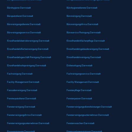
Bürohygiene Darmstadt
Bürohygienedienste Darmstadt
Büroputzdienst Darmstadt
Büroreinigung Darmstadt
Büroreinigungsdienste Darmstadt
Büroreinigungsfirma Darmstadt
Büroreinigungsservice Darmstadt
Büroservice Reinigung Darmstadt
Einzelhandelsbetriebsreinigung Darmstadt
Einzelhandelsflächenpflege Darmstadt
Einzelhandelsflächenreinigung Darmstadt
Einzelhandelsgebäudereinigung Darmstadt
Einzelhandelsgeschäft Reinigung Darmstadt
Einzelhandelsreinigung Darmstadt
Einzelhandelsshopreinigung Darmstadt
Eisbeseitigung Darmstadt
Fachreinigung Darmstadt
Fachreinigungsservice Darmstadt
Facility Management Darmstadt
Facility Management Darmstadt
Fassadenreinigung Darmstadt
Fensterpflege Darmstadt
Fensterputzdienst Darmstadt
Fensterputzen Darmstadt
Fensterreinigung Darmstadt
Fensterreinigungsdienstleistungen Darmstadt
Fensterreinigungsfirma Darmstadt
Fensterreinigungsunternehmen Darmstadt
Fensterreinigungsunternehmen Darmstadt
Fensterwaschen Darmstadt
Firmenreinigung Darmstadt
Fitnessanlagenreinigung Darmstadt