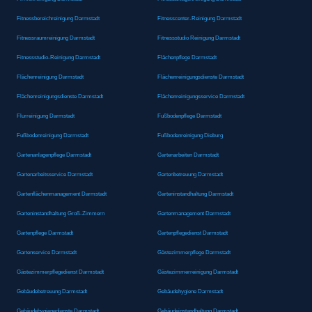
Fitnessbereichreinigung Darmstadt
Fitnesscenter-Reinigung Darmstadt
Fitnessraumreinigung Darmstadt
Fitnessstudio Reinigung Darmstadt
Fitnessstudio-Reinigung Darmstadt
Flächenpflege Darmstadt
Flächenreinigung Darmstadt
Flächenreinigungsdienste Darmstadt
Flächenreinigungsdienste Darmstadt
Flächenreinigungsservice Darmstadt
Flurreinigung Darmstadt
Fußbodenpflege Darmstadt
Fußbodenreinigung Darmstadt
Fußbodenreinigung Dieburg
Gartenanlagenpflege Darmstadt
Gartenarbeiten Darmstadt
Gartenarbeitsservice Darmstadt
Gartenbetreuung Darmstadt
Gartenflächenmanagement Darmstadt
Garteninstandhaltung Darmstadt
Garteninstandhaltung Groß-Zimmern
Gartenmanagement Darmstadt
Gartenpflege Darmstadt
Gartenpflegedienst Darmstadt
Gartenservice Darmstadt
Gästezimmerpflege Darmstadt
Gästezimmerpflegedienst Darmstadt
Gästezimmerreinigung Darmstadt
Gebäudebetreuung Darmstadt
Gebäudehygiene Darmstadt
Gebäudehygienedienste Darmstadt
Gebäudeinstandhaltung Darmstadt