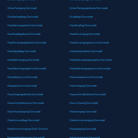
Grüne Reinigung Darmstadt
Grüne Reinigungsdienste Darmstadt
Grünflächenpflege Darmstadt
Grünpflege Darmstadt
Hausbetreuungsdienst Darmstadt
Hausflurpflege Darmstadt
Hausflurpflegedienst Darmstadt
Hausflurreinigung Darmstadt
Hausflurreinigungsdienste Darmstadt
Hausflurreinigungsservice Darmstadt
Haushaltspflege Darmstadt
Haushaltsputzdienst Darmstadt
Haushaltsreinigung Darmstadt
Haushaltsreinigungsexperten Darmstadt
Haushaltsreinigungsfirma Darmstadt
Haushaltsreinigungsservice Darmstadt
Haushaltsservice Darmstadt
Hausmeisterservice Darmstadt
Hausputzservice Darmstadt
Hausreinigung Darmstadt
Hausreinigungsdienste Darmstadt
Hauswirtschaftsdienste Darmstadt
Hauswirtschaftsservice Darmstadt
Home Cleaning Darmstadt
Hotel-Housekeeping Darmstadt
Hotelreinigung Darmstadt
Hotelzimmerpflege Darmstadt
Hotelzimmerreinigung Darmstadt
Hotelzimmerreinigung Groß-Zimmern
Housekeeping Darmstadt
Hygienedienstleistungen Darmstadt
Industriereinigung Darmstadt