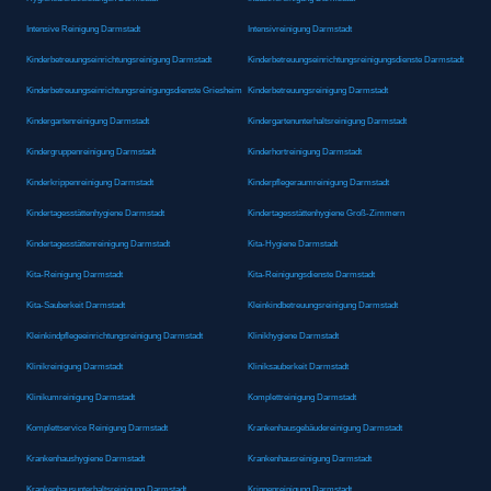
Intensive Reinigung Darmstadt
Intensivreinigung Darmstadt
Kinderbetreuungseinrichtungsreinigung Darmstadt
Kinderbetreuungseinrichtungsreinigungsdienste Darmstadt
Kinderbetreuungseinrichtungsreinigungsdienste Griesheim
Kinderbetreuungsreinigung Darmstadt
Kindergartenreinigung Darmstadt
Kindergartenunterhaltsreinigung Darmstadt
Kindergruppenreinigung Darmstadt
Kinderhortreinigung Darmstadt
Kinderkrippenreinigung Darmstadt
Kinderpflegeraumreinigung Darmstadt
Kindertagesstättenhygiene Darmstadt
Kindertagesstättenhygiene Groß-Zimmern
Kindertagesstättenreinigung Darmstadt
Kita-Hygiene Darmstadt
Kita-Reinigung Darmstadt
Kita-Reinigungsdienste Darmstadt
Kita-Sauberkeit Darmstadt
Kleinkindbetreuungsreinigung Darmstadt
Kleinkindpflegeeinrichtungsreinigung Darmstadt
Klinikhygiene Darmstadt
Klinikreinigung Darmstadt
Kliniksauberkeit Darmstadt
Klinikumreinigung Darmstadt
Komplettreinigung Darmstadt
Komplettservice Reinigung Darmstadt
Krankenhausgebäudereinigung Darmstadt
Krankenhaushygiene Darmstadt
Krankenhausreinigung Darmstadt
Krankenhausunterhaltsreinigung Darmstadt
Krippenreinigung Darmstadt