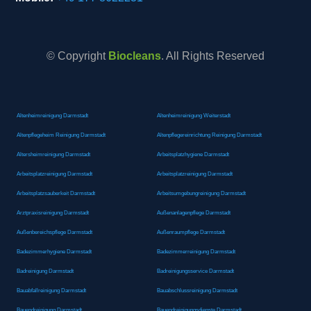
© Copyright
Biocleans
. All Rights Reserved
Altenheimreinigung Darmstadt
Altenheimreinigung Weiterstadt
Altenpflegeheim Reinigung Darmstadt
Altenpflegereinrichtung Reinigung Darmstadt
Altersheimreinigung Darmstadt
Arbeitsplatzhygiene Darmstadt
Arbeitsplatzreinigung Darmstadt
Arbeitsplatzreinigung Darmstadt
Arbeitsplatzsauberkeit Darmstadt
Arbeitsumgebungreinigung Darmstadt
Arztpraxisreinigung Darmstadt
Außenanlagenpflege Darmstadt
Außenbereichspflege Darmstadt
Außenraumpflege Darmstadt
Badezimmerhygiene Darmstadt
Badezimmerreinigung Darmstadt
Badreinigung Darmstadt
Badreinigungsservice Darmstadt
Bauabfallreinigung Darmstadt
Bauabschlussreinigung Darmstadt
Bauendreinigung Darmstadt
Bauendreinigungsdienste Darmstadt