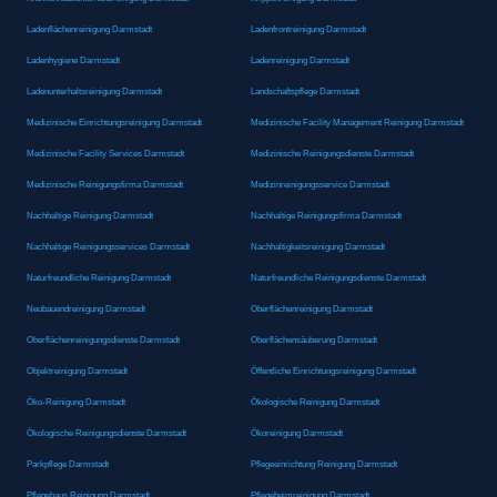
Ladenflächenreinigung Darmstadt
Ladenfrontreinigung Darmstadt
Ladenhygiene Darmstadt
Ladenreinigung Darmstadt
Ladenunterhaltsreinigung Darmstadt
Landschaftspflege Darmstadt
Medizinische Einrichtungsreinigung Darmstadt
Medizinische Facility Management Reinigung Darmstadt
Medizinische Facility Services Darmstadt
Medizinische Reinigungsdienste Darmstadt
Medizinische Reinigungsfirma Darmstadt
Medizinreinigungsservice Darmstadt
Nachhaltige Reinigung Darmstadt
Nachhaltige Reinigungsfirma Darmstadt
Nachhaltige Reinigungsservices Darmstadt
Nachhaltigkeitsreinigung Darmstadt
Naturfreundliche Reinigung Darmstadt
Naturfreundliche Reinigungsdienste Darmstadt
Neubauendreinigung Darmstadt
Oberflächenreinigung Darmstadt
Oberflächenreinigungsdienste Darmstadt
Oberflächensäuberung Darmstadt
Objektreinigung Darmstadt
Öffentliche Einrichtungsreinigung Darmstadt
Öko-Reinigung Darmstadt
Ökologische Reinigung Darmstadt
Ökologische Reinigungsdienste Darmstadt
Ökoreinigung Darmstadt
Parkpflege Darmstadt
Pflegeeinrichtung Reinigung Darmstadt
Pflegehaus Reinigung Darmstadt
Pflegeheimreinigung Darmstadt