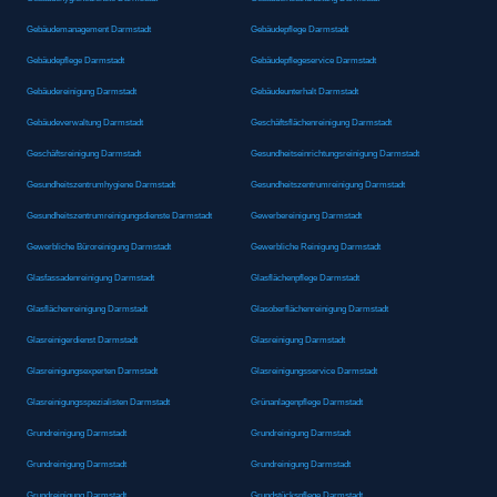
Gebäudemanagement Darmstadt
Gebäudepflege Darmstadt
Gebäudepflege Darmstadt
Gebäudepflegeservice Darmstadt
Gebäudereinigung Darmstadt
Gebäudeunterhalt Darmstadt
Gebäudeverwaltung Darmstadt
Geschäftsflächenreinigung Darmstadt
Geschäftsreinigung Darmstadt
Gesundheitseinrichtungsreinigung Darmstadt
Gesundheitszentrumhygiene Darmstadt
Gesundheitszentrumreinigung Darmstadt
Gesundheitszentrumreinigungsdienste Darmstadt
Gewerbereinigung Darmstadt
Gewerbliche Büroreinigung Darmstadt
Gewerbliche Reinigung Darmstadt
Glasfassadenreinigung Darmstadt
Glasflächenpflege Darmstadt
Glasflächenreinigung Darmstadt
Glasoberflächenreinigung Darmstadt
Glasreinigerdienst Darmstadt
Glasreinigung Darmstadt
Glasreinigungsexperten Darmstadt
Glasreinigungsservice Darmstadt
Glasreinigungsspezialisten Darmstadt
Grünanlagenpflege Darmstadt
Grundreinigung Darmstadt
Grundreinigung Darmstadt
Grundreinigung Darmstadt
Grundreinigung Darmstadt
Grundreinigung Darmstadt
Grundstückspflege Darmstadt