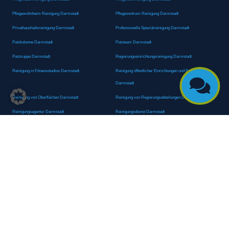
Pflegewohnheim Reinigung Darmstadt
Pflegezentrum Reinigung Darmstadt
Privathaushaltsreinigung Darmstadt
Professionelle Spezialreinigung Darmstadt
Putzkolonne Darmstadt
Putzteam Darmstadt
Putztruppe Darmstadt
Regierungseinrichtungsreinigung Darmstadt
Reinigung in Fitnessstudios Darmstadt
Reinigung öffentlicher Einrichtungen und Behörden

Darmstadt
Reinigung von Oberflächen Darmstadt
Reinigung von Regierungsabteilungen Darmstadt
Reinigungsagentur Darmstadt
Reinigungsdienst Darmstadt
Reinigungsdienst für Privathaushalte Darmstadt
Reinigungsexperte Darmstadt
Reinigungsexperten Darmstadt
Reinigungsfachkraft Darmstadt
Reinigungsfachmann/-frau Darmstadt
Reinigungsfirma Darmstadt
Reinigungskraft Darmstadt
Reinigungskraft Darmstadt
Reinigungspersonal Darmstadt
Reinigungsservice Darmstadt
Reinigungsservice für Oberflächen Darmstadt
Reinigungsspezialdienstleister Darmstadt
Reinigungsspezialist Darmstadt
Reinigungsteam Darmstadt
Reinigungstruppe Darmstadt
Reinigungsunternehmen Darmstadt