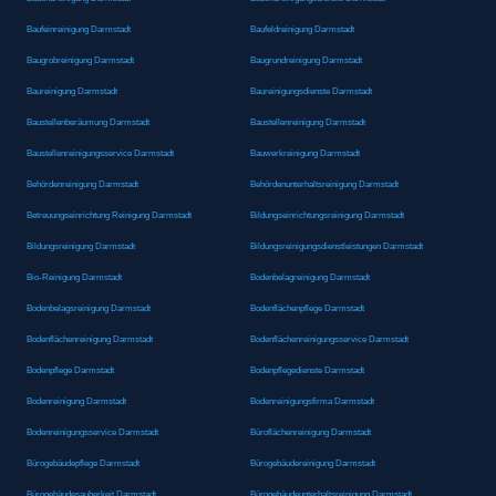
Baufeinreinigung Darmstadt
Baufeldreinigung Darmstadt
Baugrobreinigung Darmstadt
Baugrundreinigung Darmstadt
Baureinigung Darmstadt
Baureinigungsdienste Darmstadt
Baustellenberäumung Darmstadt
Baustellenreinigung Darmstadt
Baustellenreinigungsservice Darmstadt
Bauwerkreinigung Darmstadt
Behördenreinigung Darmstadt
Behördenunterhaltsreinigung Darmstadt
Betreuungseinrichtung Reinigung Darmstadt
Bildungseinrichtungsreinigung Darmstadt
Bildungsreinigung Darmstadt
Bildungsreinigungsdienstleistungen Darmstadt
Bio-Reinigung Darmstadt
Bodenbelagreinigung Darmstadt
Bodenbelagsreinigung Darmstadt
Bodenflächenpflege Darmstadt
Bodenflächenreinigung Darmstadt
Bodenflächenreinigungsservice Darmstadt
Bodenpflege Darmstadt
Bodenpflegedienste Darmstadt
Bodenreinigung Darmstadt
Bodenreinigungsfirma Darmstadt
Bodenreinigungsservice Darmstadt
Büroflächenreinigung Darmstadt
Bürogebäudepflege Darmstadt
Bürogebäudereinigung Darmstadt
Bürogebäudesauberkeit Darmstadt
Bürogebäudeunterhaltsreinigung Darmstadt