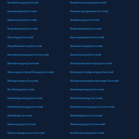
Bauabfallreinigung Darmstadt
Bauabschlussreinigung Darmstadt
Bauendreinigung Darmstadt
Bauendreinigungsdienste Darmstadt
Baufeinreinigung Darmstadt
Baufeldreinigung Darmstadt
Baugrobreinigung Darmstadt
Baugrundreinigung Darmstadt
Baureinigung Darmstadt
Baureinigungsdienste Darmstadt
Baustellenberäumung Darmstadt
Baustellenreinigung Darmstadt
Baustellenreinigungsservice Darmstadt
Bauwerkreinigung Darmstadt
Behördenreinigung Darmstadt
Behördenunterhaltsreinigung Darmstadt
Betreuungseinrichtung Reinigung Darmstadt
Bildungseinrichtungsreinigung Darmstadt
Bildungsreinigung Darmstadt
Bildungsreinigungsdienstleistungen Darmstadt
Bio-Reinigung Darmstadt
Bodenbelagreinigung Darmstadt
Bodenbelagsreinigung Darmstadt
Bodenflächenpflege Darmstadt
Bodenflächenreinigung Darmstadt
Bodenflächenreinigungsservice Darmstadt
Bodenpflege Darmstadt
Bodenpflegedienste Darmstadt
Bodenreinigung Darmstadt
Bodenreinigungsfirma Darmstadt
Bodenreinigungsservice Darmstadt
Büroflächenreinigung Darmstadt