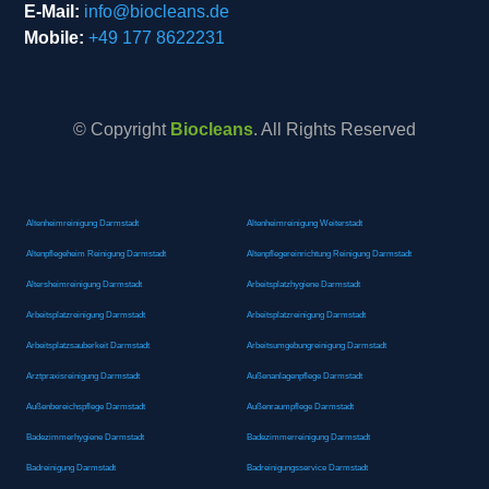
E-Mail:
info@biocleans.de
Mobile:
+49 177 8622231
© Copyright
Biocleans
. All Rights Reserved
Altenheimreinigung Darmstadt
Altenheimreinigung Weiterstadt
Altenpflegeheim Reinigung Darmstadt
Altenpflegereinrichtung Reinigung Darmstadt
Altersheimreinigung Darmstadt
Arbeitsplatzhygiene Darmstadt
Arbeitsplatzreinigung Darmstadt
Arbeitsplatzreinigung Darmstadt
Arbeitsplatzsauberkeit Darmstadt
Arbeitsumgebungreinigung Darmstadt
Arztpraxisreinigung Darmstadt
Außenanlagenpflege Darmstadt
Außenbereichspflege Darmstadt
Außenraumpflege Darmstadt
Badezimmerhygiene Darmstadt
Badezimmerreinigung Darmstadt
Badreinigung Darmstadt
Badreinigungsservice Darmstadt