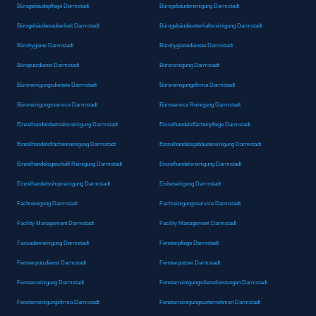
Bürogebäudepflege Darmstadt
Bürogebäudereinigung Darmstadt
Bürogebäudesauberkeit Darmstadt
Bürogebäudeunterhaltsreinigung Darmstadt
Bürohygiene Darmstadt
Bürohygienedienste Darmstadt
Büroputzdienst Darmstadt
Büroreinigung Darmstadt
Büroreinigungsdienste Darmstadt
Büroreinigungsfirma Darmstadt
Büroreinigungsservice Darmstadt
Büroservice Reinigung Darmstadt
Einzelhandelsbetriebsreinigung Darmstadt
Einzelhandelsflächenpflege Darmstadt
Einzelhandelsflächenreinigung Darmstadt
Einzelhandelsgebäudereinigung Darmstadt
Einzelhandelsgeschäft Reinigung Darmstadt
Einzelhandelsreinigung Darmstadt
Einzelhandelsshopreinigung Darmstadt
Eisbeseitigung Darmstadt
Fachreinigung Darmstadt
Fachreinigungsservice Darmstadt
Facility Management Darmstadt
Facility Management Darmstadt
Fassadenreinigung Darmstadt
Fensterpflege Darmstadt
Fensterputzdienst Darmstadt
Fensterputzen Darmstadt
Fensterreinigung Darmstadt
Fensterreinigungsdienstleistungen Darmstadt
Fensterreinigungsfirma Darmstadt
Fensterreinigungsunternehmen Darmstadt