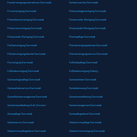
Fensterreinigungsunternehmen Darmstadt
Fensterwaschen Darmstadt
Firmenreinigung Darmstadt
Fitnessanlagenreinigung Darmstadt
Fitnessbereichreinigung Darmstadt
Fitnesscenter-Reinigung Darmstadt
Fitnessraumreinigung Darmstadt
Fitnessstudio Reinigung Darmstadt
Fitnessstudio-Reinigung Darmstadt
Flächenpflege Darmstadt
Flächenreinigung Darmstadt
Flächenreinigungsdienste Darmstadt
Flächenreinigungsdienste Darmstadt
Flächenreinigungsservice Darmstadt
Flurreinigung Darmstadt
Fußbodenpflege Darmstadt
Fußbodenreinigung Darmstadt
Fußbodenreinigung Dieburg
Gartenanlagenpflege Darmstadt
Gartenarbeiten Darmstadt
Gartenarbeitsservice Darmstadt
Gartenbetreuung Darmstadt
Gartenflächenmanagement Darmstadt
Garteninstandhaltung Darmstadt
Garteninstandhaltung Groß-Zimmern
Gartenmanagement Darmstadt
Gartenpflege Darmstadt
Gartenpflegedienst Darmstadt
Gartenservice Darmstadt
Gästezimmerpflege Darmstadt
Gästezimmerpflegedienst Darmstadt
Gästezimmerreinigung Darmstadt