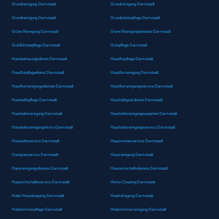
Grundreinigung Darmstadt
Grundreinigung Darmstadt
Grundreinigung Darmstadt
Grundstückspflege Darmstadt
Grüne Reinigung Darmstadt
Grüne Reinigungsdienste Darmstadt
Grünflächenpflege Darmstadt
Grünpflege Darmstadt
Hausbetreuungsdienst Darmstadt
Hausflurpflege Darmstadt
Hausflurpflegedienst Darmstadt
Hausflurreinigung Darmstadt
Hausflurreinigungsdienste Darmstadt
Hausflurreinigungsservice Darmstadt
Haushaltspflege Darmstadt
Haushaltsputzdienst Darmstadt
Haushaltsreinigung Darmstadt
Haushaltsreinigungsexperten Darmstadt
Haushaltsreinigungsfirma Darmstadt
Haushaltsreinigungsservice Darmstadt
Haushaltsservice Darmstadt
Hausmeisterservice Darmstadt
Hausputzservice Darmstadt
Hausreinigung Darmstadt
Hausreinigungsdienste Darmstadt
Hauswirtschaftsdienste Darmstadt
Hauswirtschaftsservice Darmstadt
Home Cleaning Darmstadt
Hotel-Housekeeping Darmstadt
Hotelreinigung Darmstadt
Hotelzimmerpflege Darmstadt
Hotelzimmerreinigung Darmstadt