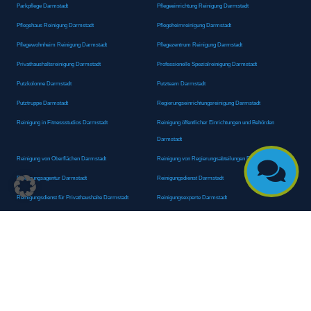
Parkpflege Darmstadt
Pflegeeinrichtung Reinigung Darmstadt
Pflegehaus Reinigung Darmstadt
Pflegeheimreinigung Darmstadt
Pflegewohnheim Reinigung Darmstadt
Pflegezentrum Reinigung Darmstadt
Privathaushaltsreinigung Darmstadt
Professionelle Spezialreinigung Darmstadt
Putzkolonne Darmstadt
Putzteam Darmstadt
Putztruppe Darmstadt
Regierungseinrichtungsreinigung Darmstadt
Reinigung in Fitnessstudios Darmstadt
Reinigung öffentlicher Einrichtungen und Behörden
Darmstadt
Reinigung von Oberflächen Darmstadt
Reinigung von Regierungsabteilungen Darmstadt

Reinigungsagentur Darmstadt
Reinigungsdienst Darmstadt
Reinigungsdienst für Privathaushalte Darmstadt
Reinigungsexperte Darmstadt
Reinigungsexperten Darmstadt
Reinigungsfachkraft Darmstadt
Reinigungsfachmann/-frau Darmstadt
Reinigungsfirma Darmstadt
Reinigungskraft Darmstadt
Reinigungskraft Darmstadt
Reinigungspersonal Darmstadt
Reinigungsservice Darmstadt
Reinigungsservice für Oberflächen Darmstadt
Reinigungsspezialdienstleister Darmstadt