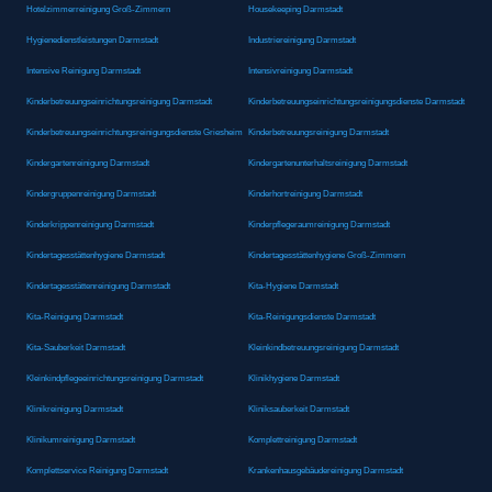
Hotelzimmerreinigung Groß-Zimmern
Housekeeping Darmstadt
Hygienedienstleistungen Darmstadt
Industriereinigung Darmstadt
Intensive Reinigung Darmstadt
Intensivreinigung Darmstadt
Kinderbetreuungseinrichtungsreinigung Darmstadt
Kinderbetreuungseinrichtungsreinigungsdienste Darmstadt
Kinderbetreuungseinrichtungsreinigungsdienste Griesheim
Kinderbetreuungsreinigung Darmstadt
Kindergartenreinigung Darmstadt
Kindergartenunterhaltsreinigung Darmstadt
Kindergruppenreinigung Darmstadt
Kinderhortreinigung Darmstadt
Kinderkrippenreinigung Darmstadt
Kinderpflegeraumreinigung Darmstadt
Kindertagesstättenhygiene Darmstadt
Kindertagesstättenhygiene Groß-Zimmern
Kindertagesstättenreinigung Darmstadt
Kita-Hygiene Darmstadt
Kita-Reinigung Darmstadt
Kita-Reinigungsdienste Darmstadt
Kita-Sauberkeit Darmstadt
Kleinkindbetreuungsreinigung Darmstadt
Kleinkindpflegeeinrichtungsreinigung Darmstadt
Klinikhygiene Darmstadt
Klinikreinigung Darmstadt
Kliniksauberkeit Darmstadt
Klinikumreinigung Darmstadt
Komplettreinigung Darmstadt
Komplettservice Reinigung Darmstadt
Krankenhausgebäudereinigung Darmstadt