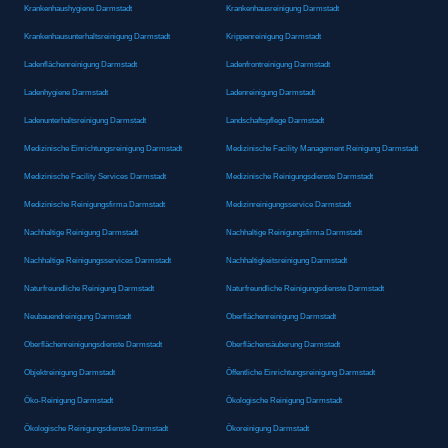
Krankenhaushygiene Darmstadt
Krankenhausreinigung Darmstadt
Krankenhausunterhaltsreinigung Darmstadt
Krippenreinigung Darmstadt
Ladenflächenreinigung Darmstadt
Ladenfrontreinigung Darmstadt
Ladenhygiene Darmstadt
Ladenreinigung Darmstadt
Ladenunterhaltsreinigung Darmstadt
Landschaftspflege Darmstadt
Medizinische Einrichtungsreinigung Darmstadt
Medizinische Facility Management Reinigung Darmstadt
Medizinische Facility Services Darmstadt
Medizinische Reinigungsdienste Darmstadt
Medizinische Reinigungsfirma Darmstadt
Medizinreinigungsservice Darmstadt
Nachhaltige Reinigung Darmstadt
Nachhaltige Reinigungsfirma Darmstadt
Nachhaltige Reinigungsservices Darmstadt
Nachhaltigkeitsreinigung Darmstadt
Naturfreundliche Reinigung Darmstadt
Naturfreundliche Reinigungsdienste Darmstadt
Neubauendreinigung Darmstadt
Oberflächenreinigung Darmstadt
Oberflächenreinigungsdienste Darmstadt
Oberflächensäuberung Darmstadt
Objektreinigung Darmstadt
Öffentliche Einrichtungsreinigung Darmstadt
Öko-Reinigung Darmstadt
Ökologische Reinigung Darmstadt
Ökologische Reinigungsdienste Darmstadt
Ökoreinigung Darmstadt