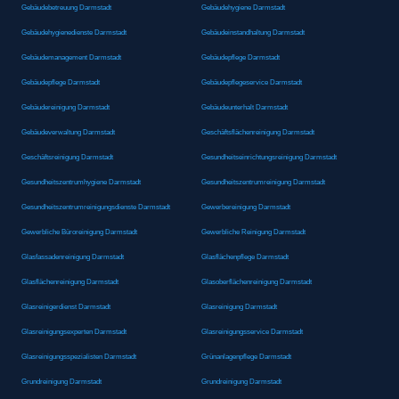
Gebäudebetreuung Darmstadt
Gebäudehygiene Darmstadt
Gebäudehygienedienste Darmstadt
Gebäudeinstandhaltung Darmstadt
Gebäudemanagement Darmstadt
Gebäudepflege Darmstadt
Gebäudepflege Darmstadt
Gebäudepflegeservice Darmstadt
Gebäudereinigung Darmstadt
Gebäudeunterhalt Darmstadt
Gebäudeverwaltung Darmstadt
Geschäftsflächenreinigung Darmstadt
Geschäftsreinigung Darmstadt
Gesundheitseinrichtungsreinigung Darmstadt
Gesundheitszentrumhygiene Darmstadt
Gesundheitszentrumreinigung Darmstadt
Gesundheitszentrumreinigungsdienste Darmstadt
Gewerbereinigung Darmstadt
Gewerbliche Büroreinigung Darmstadt
Gewerbliche Reinigung Darmstadt
Glasfassadenreinigung Darmstadt
Glasflächenpflege Darmstadt
Glasflächenreinigung Darmstadt
Glasoberflächenreinigung Darmstadt
Glasreinigerdienst Darmstadt
Glasreinigung Darmstadt
Glasreinigungsexperten Darmstadt
Glasreinigungsservice Darmstadt
Glasreinigungsspezialisten Darmstadt
Grünanlagenpflege Darmstadt
Grundreinigung Darmstadt
Grundreinigung Darmstadt