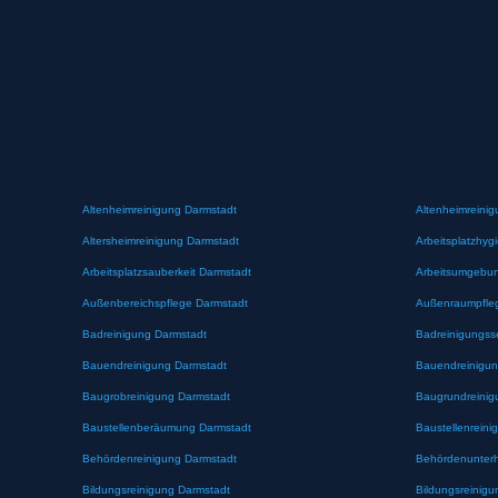
Altenheimreinigung Darmstadt
Altenheimreinig
Altersheimreinigung Darmstadt
Arbeitsplatzhyg
Arbeitsplatzsauberkeit Darmstadt
Arbeitsumgebun
Außenbereichspflege Darmstadt
Außenraumpfle
Badreinigung Darmstadt
Badreinigungss
Bauendreinigung Darmstadt
Bauendreinigun
Baugrobreinigung Darmstadt
Baugrundreinig
Baustellenberäumung Darmstadt
Baustellenreini
Behördenreinigung Darmstadt
Behördenunterh
Bildungsreinigung Darmstadt
Bildungsreinigu