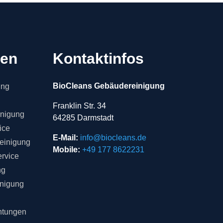
gen
Kontaktinfos
BioCleans Gebäudereinigung
ung
Franklin Str. 34
inigung
64285 Darmstadt
ice
E-Mail:
info@biocleans.de
einigung
Mobile:
+49 177 8622231
rvice
ng
inigung
chtungen