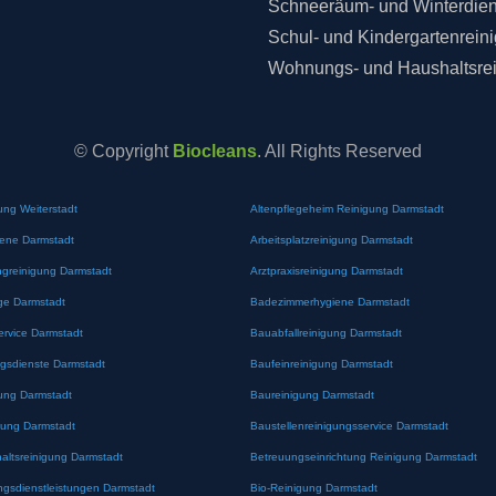
Schneeräum- und Winterdien
Schul- und Kindergartenrein
Wohnungs- und Haushaltsre
© Copyright
Biocleans
. All Rights Reserved
ung Weiterstadt
Altenpflegeheim Reinigung Darmstadt
iene Darmstadt
Arbeitsplatzreinigung Darmstadt
greinigung Darmstadt
Arztpraxisreinigung Darmstadt
ge Darmstadt
Badezimmerhygiene Darmstadt
ervice Darmstadt
Bauabfallreinigung Darmstadt
gsdienste Darmstadt
Baufeinreinigung Darmstadt
ung Darmstadt
Baureinigung Darmstadt
gung Darmstadt
Baustellenreinigungsservice Darmstadt
altsreinigung Darmstadt
Betreuungseinrichtung Reinigung Darmstadt
ngsdienstleistungen Darmstadt
Bio-Reinigung Darmstadt