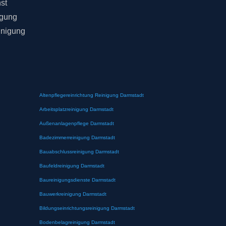
st
igung
inigung
Altenpflegereinrichtung Reinigung Darmstadt
Arbeitsplatzreinigung Darmstadt
Außenanlagenpflege Darmstadt
Badezimmerreinigung Darmstadt
Bauabschlussreinigung Darmstadt
Baufeldreinigung Darmstadt
Baureinigungsdienste Darmstadt
Bauwerkreinigung Darmstadt
Bildungseinrichtungsreinigung Darmstadt
Bodenbelagreinigung Darmstadt