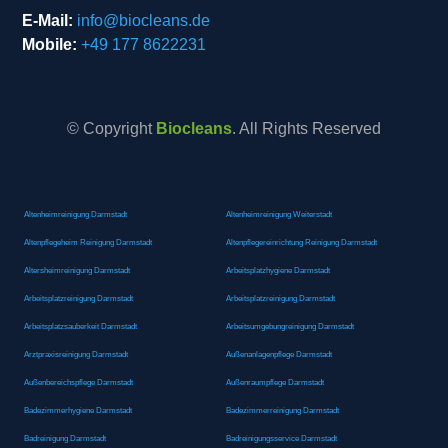
E-Mail:
info@biocleans.de
Mobile:
+49 177 8622231
© Copyright
Biocleans
. All Rights Reserved
Altenheimreinigung Darmstadt
Altenheimreinigung Weiterstadt
Altenpflegeheim Reinigung Darmstadt
Altenpflegereinrichtung Reinigung Darmstadt
Altersheimreinigung Darmstadt
Arbeitsplatzhygiene Darmstadt
Arbeitsplatzreinigung Darmstadt
Arbeitsplatzreinigung Darmstadt
Arbeitsplatzsauberkeit Darmstadt
Arbeitsumgebungreinigung Darmstadt
Arztpraxisreinigung Darmstadt
Außenanlagenpflege Darmstadt
Außenbereichspflege Darmstadt
Außenraumpflege Darmstadt
Badezimmerhygiene Darmstadt
Badezimmerreinigung Darmstadt
Badreinigung Darmstadt
Badreinigungsservice Darmstadt