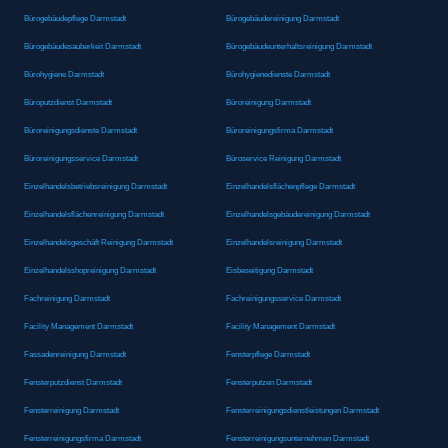
Bürogebäudepflege Darmstadt
Bürogebäudereinigung Darmstadt
Bürogebäudesauberkeit Darmstadt
Bürogebäudeunterhaltsreinigung Darmstadt
Bürohygiene Darmstadt
Bürohygienedienste Darmstadt
Büroputzdienst Darmstadt
Büroreinigung Darmstadt
Büroreinigungsdienste Darmstadt
Büroreinigungsfirma Darmstadt
Büroreinigungsservice Darmstadt
Büroservice Reinigung Darmstadt
Einzelhandelsbetriebsreinigung Darmstadt
Einzelhandelsflächenpflege Darmstadt
Einzelhandelsflächenreinigung Darmstadt
Einzelhandelsgebäudereinigung Darmstadt
Einzelhandelsgeschäft Reinigung Darmstadt
Einzelhandelsreinigung Darmstadt
Einzelhandelsshopreinigung Darmstadt
Eisbeseitigung Darmstadt
Fachreinigung Darmstadt
Fachreinigungsservice Darmstadt
Facility Management Darmstadt
Facility Management Darmstadt
Fassadenreinigung Darmstadt
Fensterpflege Darmstadt
Fensterputzdienst Darmstadt
Fensterputzen Darmstadt
Fensterreinigung Darmstadt
Fensterreinigungsdienstleistungen Darmstadt
Fensterreinigungsfirma Darmstadt
Fensterreinigungsunternehmen Darmstadt