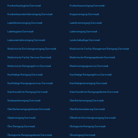
Krankenhaushygiene Darmstadt
Krankenhausreinigung Darmstadt
Krankenhausunterhaltsreinigung Darmstadt
Krippenreinigung Darmstadt
Ladenflächenreinigung Darmstadt
Ladenfrontreinigung Darmstadt
Ladenhygiene Darmstadt
Ladenreinigung Darmstadt
Ladenunterhaltsreinigung Darmstadt
Landschaftspflege Darmstadt
Medizinische Einrichtungsreinigung Darmstadt
Medizinische Facility Management Reinigung Darmstadt
Medizinische Facility Services Darmstadt
Medizinische Reinigungsdienste Darmstadt
Medizinische Reinigungsfirma Darmstadt
Medizinreinigungsservice Darmstadt
Nachhaltige Reinigung Darmstadt
Nachhaltige Reinigungsfirma Darmstadt
Nachhaltige Reinigungsservices Darmstadt
Nachhaltigkeitsreinigung Darmstadt
Naturfreundliche Reinigung Darmstadt
Naturfreundliche Reinigungsdienste Darmstadt
Neubauendreinigung Darmstadt
Oberflächenreinigung Darmstadt
Oberflächenreinigungsdienste Darmstadt
Oberflächensäuberung Darmstadt
Objektreinigung Darmstadt
Öffentliche Einrichtungsreinigung Darmstadt
Öko-Reinigung Darmstadt
Ökologische Reinigung Darmstadt
Ökologische Reinigungsdienste Darmstadt
Ökoreinigung Darmstadt