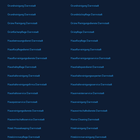
Grundreinigung Darmstadt
Grundreinigung Darmstadt
Grundreinigung Darmstadt
Grundstückspflege Darmstadt
Grüne Reinigung Darmstadt
Grüne Reinigungsdienste Darmstadt
Grünflächenpflege Darmstadt
Grünpflege Darmstadt
Hausbetreuungsdienst Darmstadt
Hausflurpflege Darmstadt
Hausflurpflegedienst Darmstadt
Hausflurreinigung Darmstadt
Hausflurreinigungsdienste Darmstadt
Hausflurreinigungsservice Darmstadt
Haushaltspflege Darmstadt
Haushaltsputzdienst Darmstadt
Haushaltsreinigung Darmstadt
Haushaltsreinigungsexperten Darmstadt
Haushaltsreinigungsfirma Darmstadt
Haushaltsreinigungsservice Darmstadt
Haushaltsservice Darmstadt
Hausmeisterservice Darmstadt
Hausputzservice Darmstadt
Hausreinigung Darmstadt
Hausreinigungsdienste Darmstadt
Hauswirtschaftsdienste Darmstadt
Hauswirtschaftsservice Darmstadt
Home Cleaning Darmstadt
Hotel-Housekeeping Darmstadt
Hotelreinigung Darmstadt
Hotelzimmerpflege Darmstadt
Hotelzimmerreinigung Darmstadt