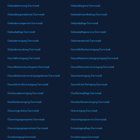
Gebäudebetreuung Darmstadt
Gebäudehygiene Darmstadt
Gebäudehygienedienste Darmstadt
Gebäudeinstandhaltung Darmstadt
Gebäudemanagement Darmstadt
Gebäudepflege Darmstadt
Gebäudepflege Darmstadt
Gebäudepflegeservice Darmstadt
Gebäudereinigung Darmstadt
Gebäudeunterhalt Darmstadt
Gebäudeverwaltung Darmstadt
Geschäftsflächenreinigung Darmstadt
Geschäftsreinigung Darmstadt
Gesundheitseinrichtungsreinigung Darmstadt
Gesundheitszentrumhygiene Darmstadt
Gesundheitszentrumreinigung Darmstadt
Gesundheitszentrumreinigungsdienste Darmstadt
Gewerbereinigung Darmstadt
Gewerbliche Büroreinigung Darmstadt
Gewerbliche Reinigung Darmstadt
Glasfassadenreinigung Darmstadt
Glasflächenpflege Darmstadt
Glasflächenreinigung Darmstadt
Glasoberflächenreinigung Darmstadt
Glasreinigerdienst Darmstadt
Glasreinigung Darmstadt
Glasreinigungsexperten Darmstadt
Glasreinigungsservice Darmstadt
Glasreinigungsspezialisten Darmstadt
Grünanlagenpflege Darmstadt
Grundreinigung Darmstadt
Grundreinigung Darmstadt