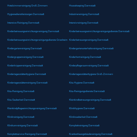
Hotelzimmerreinigung Groß-Zimmern
Housekeeping Darmstadt
Hygienedienstleistungen Darmstadt
Industriereinigung Darmstadt
Intensive Reinigung Darmstadt
Intensivreinigung Darmstadt
Kinderbetreuungseinrichtungsreinigung Darmstadt
Kinderbetreuungseinrichtungsreinigungsdienste Darmstadt
Kinderbetreuungseinrichtungsreinigungsdienste Griesheim
Kinderbetreuungsreinigung Darmstadt
Kindergartenreinigung Darmstadt
Kindergartenunterhaltsreinigung Darmstadt
Kindergruppenreinigung Darmstadt
Kinderhortreinigung Darmstadt
Kinderkrippenreinigung Darmstadt
Kinderpflegeraumreinigung Darmstadt
Kindertagesstättenhygiene Darmstadt
Kindertagesstättenhygiene Groß-Zimmern
Kindertagesstättenreinigung Darmstadt
Kita-Hygiene Darmstadt
Kita-Reinigung Darmstadt
Kita-Reinigungsdienste Darmstadt
Kita-Sauberkeit Darmstadt
Kleinkindbetreuungsreinigung Darmstadt
Kleinkindpflegeeinrichtungsreinigung Darmstadt
Klinikhygiene Darmstadt
Klinikreinigung Darmstadt
Kliniksauberkeit Darmstadt
Klinikumreinigung Darmstadt
Komplettreinigung Darmstadt
Komplettservice Reinigung Darmstadt
Krankenhausgebäudereinigung Darmstadt