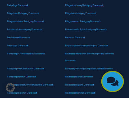
Parkpflege Darmstadt
Pflegeeinrichtung Reinigung Darmstadt
Pflegehaus Reinigung Darmstadt
Pflegeheimreinigung Darmstadt
Pflegewohnheim Reinigung Darmstadt
Pflegezentrum Reinigung Darmstadt
Privathaushaltsreinigung Darmstadt
Professionelle Spezialreinigung Darmstadt
Putzkolonne Darmstadt
Putzteam Darmstadt
Putztruppe Darmstadt
Regierungseinrichtungsreinigung Darmstadt
Reinigung in Fitnessstudios Darmstadt
Reinigung öffentlicher Einrichtungen und Behörden
Darmstadt
Reinigung von Oberflächen Darmstadt
Reinigung von Regierungsabteilungen Darmstadt
Reinigungsagentur Darmstadt
Reinigungsdienst Darmstadt

Reinigungsdienst für Privathaushalte Darmstadt
Reinigungsexperte Darmstadt
Reinigungsexperten Darmstadt
Reinigungsfachkraft Darmstadt
Reinigungsfachmann/-frau Darmstadt
Reinigungsfirma Darmstadt
Reinigungskraft Darmstadt
Reinigungskraft Darmstadt
Reinigungspersonal Darmstadt
Reinigungsservice Darmstadt
Reinigungsservice für Oberflächen Darmstadt
Reinigungsspezialdienstleister Darmstadt