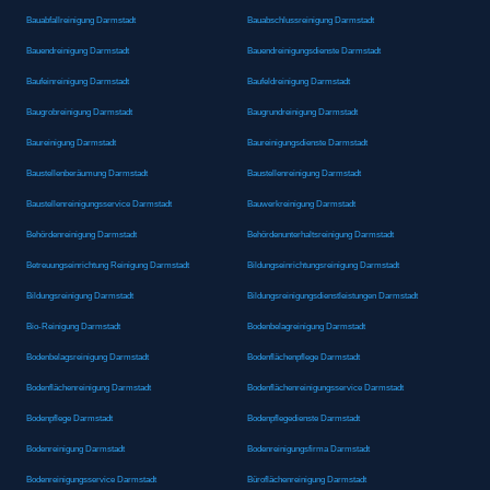
Bauabfallreinigung Darmstadt
Bauabschlussreinigung Darmstadt
Bauendreinigung Darmstadt
Bauendreinigungsdienste Darmstadt
Baufeinreinigung Darmstadt
Baufeldreinigung Darmstadt
Baugrobreinigung Darmstadt
Baugrundreinigung Darmstadt
Baureinigung Darmstadt
Baureinigungsdienste Darmstadt
Baustellenberäumung Darmstadt
Baustellenreinigung Darmstadt
Baustellenreinigungsservice Darmstadt
Bauwerkreinigung Darmstadt
Behördenreinigung Darmstadt
Behördenunterhaltsreinigung Darmstadt
Betreuungseinrichtung Reinigung Darmstadt
Bildungseinrichtungsreinigung Darmstadt
Bildungsreinigung Darmstadt
Bildungsreinigungsdienstleistungen Darmstadt
Bio-Reinigung Darmstadt
Bodenbelagreinigung Darmstadt
Bodenbelagsreinigung Darmstadt
Bodenflächenpflege Darmstadt
Bodenflächenreinigung Darmstadt
Bodenflächenreinigungsservice Darmstadt
Bodenpflege Darmstadt
Bodenpflegedienste Darmstadt
Bodenreinigung Darmstadt
Bodenreinigungsfirma Darmstadt
Bodenreinigungsservice Darmstadt
Büroflächenreinigung Darmstadt