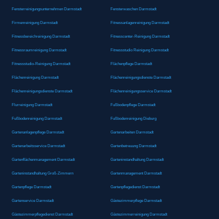
Fensterreinigungsunternehmen Darmstadt
Fensterwaschen Darmstadt
Firmenreinigung Darmstadt
Fitnessanlagenreinigung Darmstadt
Fitnessbereichreinigung Darmstadt
Fitnesscenter-Reinigung Darmstadt
Fitnessraumreinigung Darmstadt
Fitnessstudio Reinigung Darmstadt
Fitnessstudio-Reinigung Darmstadt
Flächenpflege Darmstadt
Flächenreinigung Darmstadt
Flächenreinigungsdienste Darmstadt
Flächenreinigungsdienste Darmstadt
Flächenreinigungsservice Darmstadt
Flurreinigung Darmstadt
Fußbodenpflege Darmstadt
Fußbodenreinigung Darmstadt
Fußbodenreinigung Dieburg
Gartenanlagenpflege Darmstadt
Gartenarbeiten Darmstadt
Gartenarbeitsservice Darmstadt
Gartenbetreuung Darmstadt
Gartenflächenmanagement Darmstadt
Garteninstandhaltung Darmstadt
Garteninstandhaltung Groß-Zimmern
Gartenmanagement Darmstadt
Gartenpflege Darmstadt
Gartenpflegedienst Darmstadt
Gartenservice Darmstadt
Gästezimmerpflege Darmstadt
Gästezimmerpflegedienst Darmstadt
Gästezimmerreinigung Darmstadt