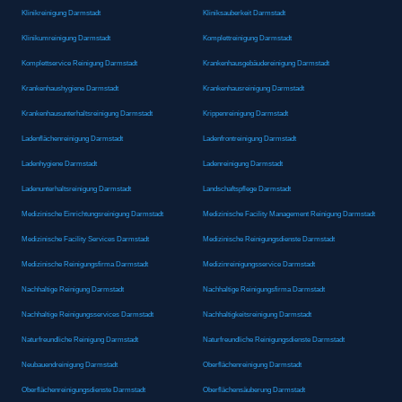
Klinikreinigung Darmstadt
Kliniksauberkeit Darmstadt
Klinikumreinigung Darmstadt
Komplettreinigung Darmstadt
Komplettservice Reinigung Darmstadt
Krankenhausgebäudereinigung Darmstadt
Krankenhaushygiene Darmstadt
Krankenhausreinigung Darmstadt
Krankenhausunterhaltsreinigung Darmstadt
Krippenreinigung Darmstadt
Ladenflächenreinigung Darmstadt
Ladenfrontreinigung Darmstadt
Ladenhygiene Darmstadt
Ladenreinigung Darmstadt
Ladenunterhaltsreinigung Darmstadt
Landschaftspflege Darmstadt
Medizinische Einrichtungsreinigung Darmstadt
Medizinische Facility Management Reinigung Darmstadt
Medizinische Facility Services Darmstadt
Medizinische Reinigungsdienste Darmstadt
Medizinische Reinigungsfirma Darmstadt
Medizinreinigungsservice Darmstadt
Nachhaltige Reinigung Darmstadt
Nachhaltige Reinigungsfirma Darmstadt
Nachhaltige Reinigungsservices Darmstadt
Nachhaltigkeitsreinigung Darmstadt
Naturfreundliche Reinigung Darmstadt
Naturfreundliche Reinigungsdienste Darmstadt
Neubauendreinigung Darmstadt
Oberflächenreinigung Darmstadt
Oberflächenreinigungsdienste Darmstadt
Oberflächensäuberung Darmstadt