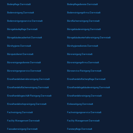
Bodenpflege Darmstadt
Bodenpflegedienste Darmstadt
Bodenreinigung Darmstadt
Bodenreinigungsfirma Darmstadt
Bodenreinigungsservice Darmstadt
Büroflächenreinigung Darmstadt
Bürogebäudepflege Darmstadt
Bürogebäudereinigung Darmstadt
Bürogebäudesauberkeit Darmstadt
Bürogebäudeunterhaltsreinigung Darmstadt
Bürohygiene Darmstadt
Bürohygienedienste Darmstadt
Büroputzdienst Darmstadt
Büroreinigung Darmstadt
Büroreinigungsdienste Darmstadt
Büroreinigungsfirma Darmstadt
Büroreinigungsservice Darmstadt
Büroservice Reinigung Darmstadt
Einzelhandelsbetriebsreinigung Darmstadt
Einzelhandelsflächenpflege Darmstadt
Einzelhandelsflächenreinigung Darmstadt
Einzelhandelsgebäudereinigung Darmstadt
Einzelhandelsgeschäft Reinigung Darmstadt
Einzelhandelsreinigung Darmstadt
Einzelhandelsshopreinigung Darmstadt
Eisbeseitigung Darmstadt
Fachreinigung Darmstadt
Fachreinigungsservice Darmstadt
Facility Management Darmstadt
Facility Management Darmstadt
Fassadenreinigung Darmstadt
Fensterpflege Darmstadt