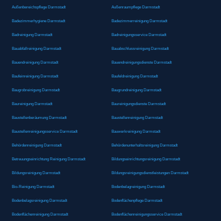
Außenbereichspflege Darmstadt
Außenraumpflege Darmstadt
Badezimmerhygiene Darmstadt
Badezimmerreinigung Darmstadt
Badreinigung Darmstadt
Badreinigungsservice Darmstadt
Bauabfallreinigung Darmstadt
Bauabschlussreinigung Darmstadt
Bauendreinigung Darmstadt
Bauendreinigungsdienste Darmstadt
Baufeinreinigung Darmstadt
Baufeldreinigung Darmstadt
Baugrobreinigung Darmstadt
Baugrundreinigung Darmstadt
Baureinigung Darmstadt
Baureinigungsdienste Darmstadt
Baustellenberäumung Darmstadt
Baustellenreinigung Darmstadt
Baustellenreinigungsservice Darmstadt
Bauwerkreinigung Darmstadt
Behördenreinigung Darmstadt
Behördenunterhaltsreinigung Darmstadt
Betreuungseinrichtung Reinigung Darmstadt
Bildungseinrichtungsreinigung Darmstadt
Bildungsreinigung Darmstadt
Bildungsreinigungsdienstleistungen Darmstadt
Bio-Reinigung Darmstadt
Bodenbelagreinigung Darmstadt
Bodenbelagsreinigung Darmstadt
Bodenflächenpflege Darmstadt
Bodenflächenreinigung Darmstadt
Bodenflächenreinigungsservice Darmstadt