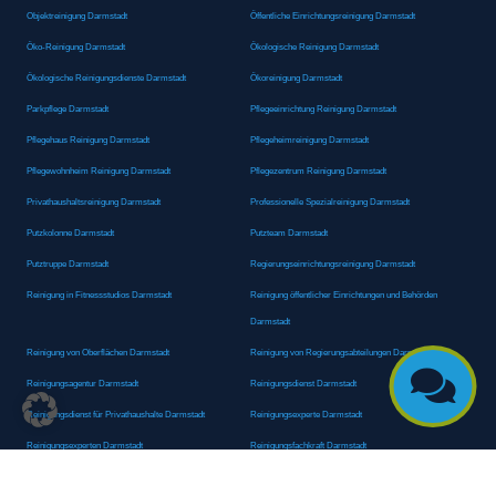
Objektreinigung Darmstadt
Öffentliche Einrichtungsreinigung Darmstadt
Öko-Reinigung Darmstadt
Ökologische Reinigung Darmstadt
Ökologische Reinigungsdienste Darmstadt
Ökoreinigung Darmstadt
Parkpflege Darmstadt
Pflegeeinrichtung Reinigung Darmstadt
Pflegehaus Reinigung Darmstadt
Pflegeheimreinigung Darmstadt
Pflegewohnheim Reinigung Darmstadt
Pflegezentrum Reinigung Darmstadt
Privathaushaltsreinigung Darmstadt
Professionelle Spezialreinigung Darmstadt
Putzkolonne Darmstadt
Putzteam Darmstadt
Putztruppe Darmstadt
Regierungseinrichtungsreinigung Darmstadt
Reinigung in Fitnessstudios Darmstadt
Reinigung öffentlicher Einrichtungen und Behörden
Darmstadt
Reinigung von Oberflächen Darmstadt
Reinigung von Regierungsabteilungen Darmstadt

Reinigungsagentur Darmstadt
Reinigungsdienst Darmstadt
Reinigungsdienst für Privathaushalte Darmstadt
Reinigungsexperte Darmstadt
Reinigungsexperten Darmstadt
Reinigungsfachkraft Darmstadt
Reinigungsfachmann/-frau Darmstadt
Reinigungsfirma Darmstadt