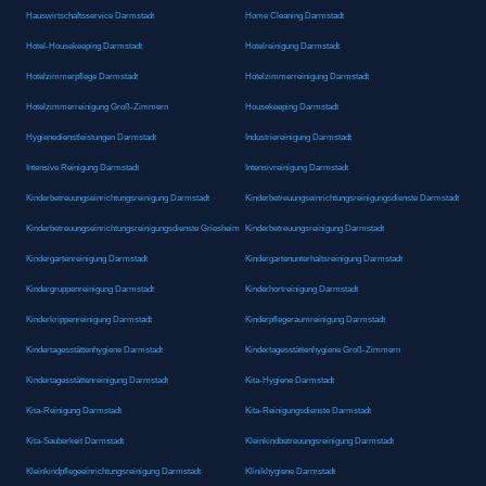
Hauswirtschaftsservice Darmstadt
Home Cleaning Darmstadt
Hotel-Housekeeping Darmstadt
Hotelreinigung Darmstadt
Hotelzimmerpflege Darmstadt
Hotelzimmerreinigung Darmstadt
Hotelzimmerreinigung Groß-Zimmern
Housekeeping Darmstadt
Hygienedienstleistungen Darmstadt
Industriereinigung Darmstadt
Intensive Reinigung Darmstadt
Intensivreinigung Darmstadt
Kinderbetreuungseinrichtungsreinigung Darmstadt
Kinderbetreuungseinrichtungsreinigungsdienste Darmstadt
Kinderbetreuungseinrichtungsreinigungsdienste Griesheim
Kinderbetreuungsreinigung Darmstadt
Kindergartenreinigung Darmstadt
Kindergartenunterhaltsreinigung Darmstadt
Kindergruppenreinigung Darmstadt
Kinderhortreinigung Darmstadt
Kinderkrippenreinigung Darmstadt
Kinderpflegeraumreinigung Darmstadt
Kindertagesstättenhygiene Darmstadt
Kindertagesstättenhygiene Groß-Zimmern
Kindertagesstättenreinigung Darmstadt
Kita-Hygiene Darmstadt
Kita-Reinigung Darmstadt
Kita-Reinigungsdienste Darmstadt
Kita-Sauberkeit Darmstadt
Kleinkindbetreuungsreinigung Darmstadt
Kleinkindpflegeeinrichtungsreinigung Darmstadt
Klinikhygiene Darmstadt