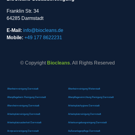
Franklin Str. 34
64285 Darmstadt
E-Mail:
info@biocleans.de
Mobile:
+49 177 8622231
© Copyright
Biocleans
. All Rights Reserved
Altenheimreinigung Darmstadt
Altenheimreinigung Weiterstadt
Altenpflegeheim Reinigung Darmstadt
Altenpflegereinrichtung Reinigung Darmstadt
Altersheimreinigung Darmstadt
Arbeitsplatzhygiene Darmstadt
Arbeitsplatzreinigung Darmstadt
Arbeitsplatzreinigung Darmstadt
Arbeitsplatzsauberkeit Darmstadt
Arbeitsumgebungreinigung Darmstadt
Arztpraxisreinigung Darmstadt
Außenanlagenpflege Darmstadt