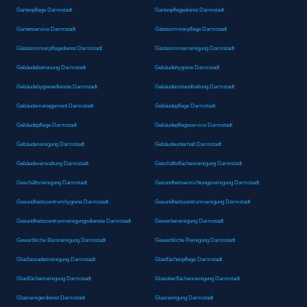
Gartenpflege Darmstadt
Gartenpflegedienst Darmstadt
Gartenservice Darmstadt
Gästezimmerpflege Darmstadt
Gästezimmerpflegedienst Darmstadt
Gästezimmerreinigung Darmstadt
Gebäudebetreuung Darmstadt
Gebäudehygiene Darmstadt
Gebäudehygienedienste Darmstadt
Gebäudeinstandhaltung Darmstadt
Gebäudemanagement Darmstadt
Gebäudepflege Darmstadt
Gebäudepflege Darmstadt
Gebäudepflegeservice Darmstadt
Gebäudereinigung Darmstadt
Gebäudeunterhalt Darmstadt
Gebäudeverwaltung Darmstadt
Geschäftsflächenreinigung Darmstadt
Geschäftsreinigung Darmstadt
Gesundheitseinrichtungsreinigung Darmstadt
Gesundheitszentrumhygiene Darmstadt
Gesundheitszentrumreinigung Darmstadt
Gesundheitszentrumreinigungsdienste Darmstadt
Gewerbereinigung Darmstadt
Gewerbliche Büroreinigung Darmstadt
Gewerbliche Reinigung Darmstadt
Glasfassadenreinigung Darmstadt
Glasflächenpflege Darmstadt
Glasflächenreinigung Darmstadt
Glasoberflächenreinigung Darmstadt
Glasreinigerdienst Darmstadt
Glasreinigung Darmstadt