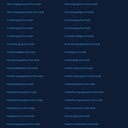
Glasreinigungsexperten Darmstadt
Glasreinigungsservice Darmstadt
Glasreinigungsspezialisten Darmstadt
Grünanlagenpflege Darmstadt
Grundreinigung Darmstadt
Grundreinigung Darmstadt
Grundreinigung Darmstadt
Grundreinigung Darmstadt
Grundreinigung Darmstadt
Grundstückspflege Darmstadt
Grüne Reinigung Darmstadt
Grüne Reinigungsdienste Darmstadt
Grünflächenpflege Darmstadt
Grünpflege Darmstadt
Hausbetreuungsdienst Darmstadt
Hausflurpflege Darmstadt
Hausflurpflegedienst Darmstadt
Hausflurreinigung Darmstadt
Hausflurreinigungsdienste Darmstadt
Hausflurreinigungsservice Darmstadt
Haushaltspflege Darmstadt
Haushaltsputzdienst Darmstadt
Haushaltsreinigung Darmstadt
Haushaltsreinigungsexperten Darmstadt
Haushaltsreinigungsfirma Darmstadt
Haushaltsreinigungsservice Darmstadt
Haushaltsservice Darmstadt
Hausmeisterservice Darmstadt
Hausputzservice Darmstadt
Hausreinigung Darmstadt
Hausreinigungsdienste Darmstadt
Hauswirtschaftsdienste Darmstadt