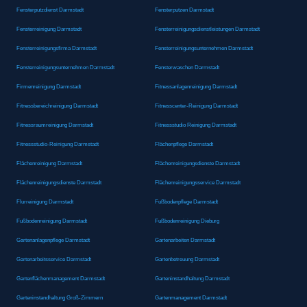
Fensterputzdienst Darmstadt
Fensterputzen Darmstadt
Fensterreinigung Darmstadt
Fensterreinigungsdienstleistungen Darmstadt
Fensterreinigungsfirma Darmstadt
Fensterreinigungsunternehmen Darmstadt
Fensterreinigungsunternehmen Darmstadt
Fensterwaschen Darmstadt
Firmenreinigung Darmstadt
Fitnessanlagenreinigung Darmstadt
Fitnessbereichreinigung Darmstadt
Fitnesscenter-Reinigung Darmstadt
Fitnessraumreinigung Darmstadt
Fitnessstudio Reinigung Darmstadt
Fitnessstudio-Reinigung Darmstadt
Flächenpflege Darmstadt
Flächenreinigung Darmstadt
Flächenreinigungsdienste Darmstadt
Flächenreinigungsdienste Darmstadt
Flächenreinigungsservice Darmstadt
Flurreinigung Darmstadt
Fußbodenpflege Darmstadt
Fußbodenreinigung Darmstadt
Fußbodenreinigung Dieburg
Gartenanlagenpflege Darmstadt
Gartenarbeiten Darmstadt
Gartenarbeitsservice Darmstadt
Gartenbetreuung Darmstadt
Gartenflächenmanagement Darmstadt
Garteninstandhaltung Darmstadt
Garteninstandhaltung Groß-Zimmern
Gartenmanagement Darmstadt