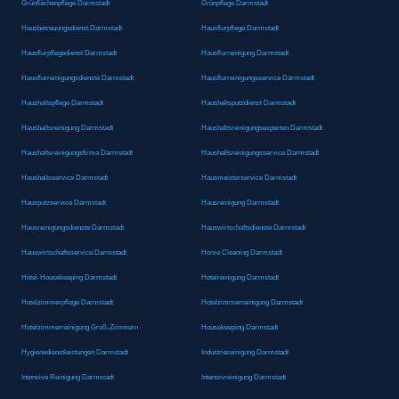
Grünflächenpflege Darmstadt
Grünpflege Darmstadt
Hausbetreuungsdienst Darmstadt
Hausflurpflege Darmstadt
Hausflurpflegedienst Darmstadt
Hausflurreinigung Darmstadt
Hausflurreinigungsdienste Darmstadt
Hausflurreinigungsservice Darmstadt
Haushaltspflege Darmstadt
Haushaltsputzdienst Darmstadt
Haushaltsreinigung Darmstadt
Haushaltsreinigungsexperten Darmstadt
Haushaltsreinigungsfirma Darmstadt
Haushaltsreinigungsservice Darmstadt
Haushaltsservice Darmstadt
Hausmeisterservice Darmstadt
Hausputzservice Darmstadt
Hausreinigung Darmstadt
Hausreinigungsdienste Darmstadt
Hauswirtschaftsdienste Darmstadt
Hauswirtschaftsservice Darmstadt
Home Cleaning Darmstadt
Hotel-Housekeeping Darmstadt
Hotelreinigung Darmstadt
Hotelzimmerpflege Darmstadt
Hotelzimmerreinigung Darmstadt
Hotelzimmerreinigung Groß-Zimmern
Housekeeping Darmstadt
Hygienedienstleistungen Darmstadt
Industriereinigung Darmstadt
Intensive Reinigung Darmstadt
Intensivreinigung Darmstadt