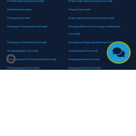
Privathaushaltsreinigung Darmstadt
Professionelle Spezialreinigung Darmstadt
Putzkolonne Darmstadt
Putzteam Darmstadt
Putztruppe Darmstadt
Regierungseinrichtungsreinigung Darmstadt
Reinigung in Fitnessstudios Darmstadt
Reinigung öffentlicher Einrichtungen und Behörden
Darmstadt
Reinigung von Oberflächen Darmstadt
Reinigung von Regierungsabteilungen Darmstadt

Reinigungsagentur Darmstadt
Reinigungsdienst Darmstadt
Reinigungsdienst für Privathaushalte Darmstadt
Reinigungsexperte Darmstadt
Reinigungsexperten Darmstadt
Reinigungsfachkraft Darmstadt
Reinigungsfachmann/-frau Darmstadt
Reinigungsfirma Darmstadt
Reinigungskraft Darmstadt
Reinigungskraft Darmstadt
Reinigungspersonal Darmstadt
Reinigungsservice Darmstadt
Reinigungsservice für Oberflächen Darmstadt
Reinigungsspezialdienstleister Darmstadt
Reinigungsspezialist Darmstadt
Reinigungsteam Darmstadt
Reinigungstruppe Darmstadt
Reinigungsunternehmen Darmstadt
Rundumreinigung Darmstadt
Sanitäranlagenreinigung Darmstadt
Sanitärhygiene Darmstadt
Sanitärreinigung Darmstadt