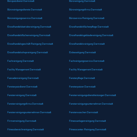
Büroputzdienst Darmstadt
Büroreinigung Darmstadt
Büroreinigungsdienste Darmstadt
Büroreinigungsfirma Darmstadt
Büroreinigungsservice Darmstadt
Büroservice Reinigung Darmstadt
Einzelhandelsbetriebsreinigung Darmstadt
Einzelhandelsflächenpflege Darmstadt
Einzelhandelsflächenreinigung Darmstadt
Einzelhandelsgebäudereinigung Darmstadt
Einzelhandelsgeschäft Reinigung Darmstadt
Einzelhandelsreinigung Darmstadt
Einzelhandelsshopreinigung Darmstadt
Eisbeseitigung Darmstadt
Fachreinigung Darmstadt
Fachreinigungsservice Darmstadt
Facility Management Darmstadt
Facility Management Darmstadt
Fassadenreinigung Darmstadt
Fensterpflege Darmstadt
Fensterputzdienst Darmstadt
Fensterputzen Darmstadt
Fensterreinigung Darmstadt
Fensterreinigungsdienstleistungen Darmstadt
Fensterreinigungsfirma Darmstadt
Fensterreinigungsunternehmen Darmstadt
Fensterreinigungsunternehmen Darmstadt
Fensterwaschen Darmstadt
Firmenreinigung Darmstadt
Fitnessanlagenreinigung Darmstadt
Fitnessbereichreinigung Darmstadt
Fitnesscenter-Reinigung Darmstadt