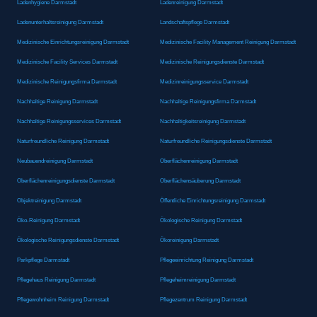
Ladenhygiene Darmstadt
Ladenreinigung Darmstadt
Ladenunterhaltsreinigung Darmstadt
Landschaftspflege Darmstadt
Medizinische Einrichtungsreinigung Darmstadt
Medizinische Facility Management Reinigung Darmstadt
Medizinische Facility Services Darmstadt
Medizinische Reinigungsdienste Darmstadt
Medizinische Reinigungsfirma Darmstadt
Medizinreinigungsservice Darmstadt
Nachhaltige Reinigung Darmstadt
Nachhaltige Reinigungsfirma Darmstadt
Nachhaltige Reinigungsservices Darmstadt
Nachhaltigkeitsreinigung Darmstadt
Naturfreundliche Reinigung Darmstadt
Naturfreundliche Reinigungsdienste Darmstadt
Neubauendreinigung Darmstadt
Oberflächenreinigung Darmstadt
Oberflächenreinigungsdienste Darmstadt
Oberflächensäuberung Darmstadt
Objektreinigung Darmstadt
Öffentliche Einrichtungsreinigung Darmstadt
Öko-Reinigung Darmstadt
Ökologische Reinigung Darmstadt
Ökologische Reinigungsdienste Darmstadt
Ökoreinigung Darmstadt
Parkpflege Darmstadt
Pflegeeinrichtung Reinigung Darmstadt
Pflegehaus Reinigung Darmstadt
Pflegeheimreinigung Darmstadt
Pflegewohnheim Reinigung Darmstadt
Pflegezentrum Reinigung Darmstadt