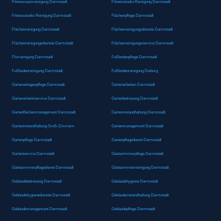
Fitnessraumreinigung Darmstadt
Fitnessstudio Reinigung Darmstadt
Fitnessstudio-Reinigung Darmstadt
Flächenpflege Darmstadt
Flächenreinigung Darmstadt
Flächenreinigungsdienste Darmstadt
Flächenreinigungsdienste Darmstadt
Flächenreinigungsservice Darmstadt
Flurreinigung Darmstadt
Fußbodenpflege Darmstadt
Fußbodenreinigung Darmstadt
Fußbodenreinigung Dieburg
Gartenanlagenpflege Darmstadt
Gartenarbeiten Darmstadt
Gartenarbeitsservice Darmstadt
Gartenbetreuung Darmstadt
Gartenflächenmanagement Darmstadt
Garteninstandhaltung Darmstadt
Garteninstandhaltung Groß-Zimmern
Gartenmanagement Darmstadt
Gartenpflege Darmstadt
Gartenpflegedienst Darmstadt
Gartenservice Darmstadt
Gästezimmerpflege Darmstadt
Gästezimmerpflegedienst Darmstadt
Gästezimmerreinigung Darmstadt
Gebäudebetreuung Darmstadt
Gebäudehygiene Darmstadt
Gebäudehygienedienste Darmstadt
Gebäudeinstandhaltung Darmstadt
Gebäudemanagement Darmstadt
Gebäudepflege Darmstadt