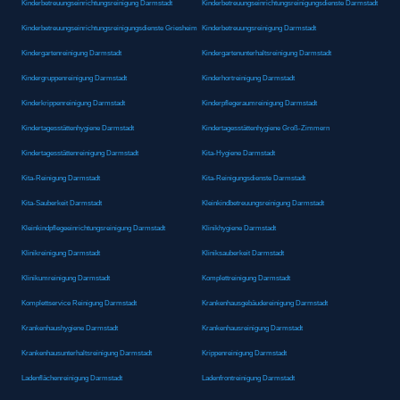
Kinderbetreuungseinrichtungsreinigung Darmstadt
Kinderbetreuungseinrichtungsreinigungsdienste Darmstadt
Kinderbetreuungseinrichtungsreinigungsdienste Griesheim
Kinderbetreuungsreinigung Darmstadt
Kindergartenreinigung Darmstadt
Kindergartenunterhaltsreinigung Darmstadt
Kindergruppenreinigung Darmstadt
Kinderhortreinigung Darmstadt
Kinderkrippenreinigung Darmstadt
Kinderpflegeraumreinigung Darmstadt
Kindertagesstättenhygiene Darmstadt
Kindertagesstättenhygiene Groß-Zimmern
Kindertagesstättenreinigung Darmstadt
Kita-Hygiene Darmstadt
Kita-Reinigung Darmstadt
Kita-Reinigungsdienste Darmstadt
Kita-Sauberkeit Darmstadt
Kleinkindbetreuungsreinigung Darmstadt
Kleinkindpflegeeinrichtungsreinigung Darmstadt
Klinikhygiene Darmstadt
Klinikreinigung Darmstadt
Kliniksauberkeit Darmstadt
Klinikumreinigung Darmstadt
Komplettreinigung Darmstadt
Komplettservice Reinigung Darmstadt
Krankenhausgebäudereinigung Darmstadt
Krankenhaushygiene Darmstadt
Krankenhausreinigung Darmstadt
Krankenhausunterhaltsreinigung Darmstadt
Krippenreinigung Darmstadt
Ladenflächenreinigung Darmstadt
Ladenfrontreinigung Darmstadt