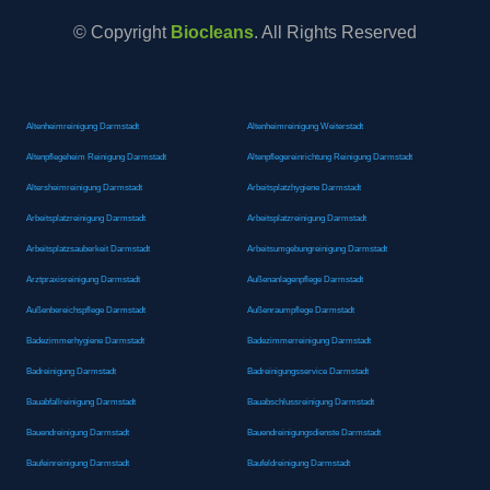
© Copyright
Biocleans
. All Rights Reserved
Altenheimreinigung Darmstadt
Altenheimreinigung Weiterstadt
Altenpflegeheim Reinigung Darmstadt
Altenpflegereinrichtung Reinigung Darmstadt
Altersheimreinigung Darmstadt
Arbeitsplatzhygiene Darmstadt
Arbeitsplatzreinigung Darmstadt
Arbeitsplatzreinigung Darmstadt
Arbeitsplatzsauberkeit Darmstadt
Arbeitsumgebungreinigung Darmstadt
Arztpraxisreinigung Darmstadt
Außenanlagenpflege Darmstadt
Außenbereichspflege Darmstadt
Außenraumpflege Darmstadt
Badezimmerhygiene Darmstadt
Badezimmerreinigung Darmstadt
Badreinigung Darmstadt
Badreinigungsservice Darmstadt
Bauabfallreinigung Darmstadt
Bauabschlussreinigung Darmstadt
Bauendreinigung Darmstadt
Bauendreinigungsdienste Darmstadt
Baufeinreinigung Darmstadt
Baufeldreinigung Darmstadt