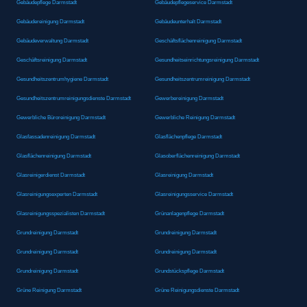
Gebäudepflege Darmstadt
Gebäudepflegeservice Darmstadt
Gebäudereinigung Darmstadt
Gebäudeunterhalt Darmstadt
Gebäudeverwaltung Darmstadt
Geschäftsflächenreinigung Darmstadt
Geschäftsreinigung Darmstadt
Gesundheitseinrichtungsreinigung Darmstadt
Gesundheitszentrumhygiene Darmstadt
Gesundheitszentrumreinigung Darmstadt
Gesundheitszentrumreinigungsdienste Darmstadt
Gewerbereinigung Darmstadt
Gewerbliche Büroreinigung Darmstadt
Gewerbliche Reinigung Darmstadt
Glasfassadenreinigung Darmstadt
Glasflächenpflege Darmstadt
Glasflächenreinigung Darmstadt
Glasoberflächenreinigung Darmstadt
Glasreinigerdienst Darmstadt
Glasreinigung Darmstadt
Glasreinigungsexperten Darmstadt
Glasreinigungsservice Darmstadt
Glasreinigungsspezialisten Darmstadt
Grünanlagenpflege Darmstadt
Grundreinigung Darmstadt
Grundreinigung Darmstadt
Grundreinigung Darmstadt
Grundreinigung Darmstadt
Grundreinigung Darmstadt
Grundstückspflege Darmstadt
Grüne Reinigung Darmstadt
Grüne Reinigungsdienste Darmstadt