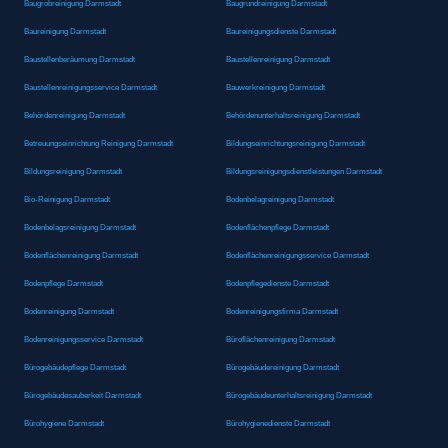
Baugrobreinigung Darmstadt
Baugrundreinigung Darmstadt
Baureinigung Darmstadt
Baureinigungsdienste Darmstadt
Baustellenberäumung Darmstadt
Baustellenreinigung Darmstadt
Baustellenreinigungsservice Darmstadt
Bauwerkreinigung Darmstadt
Behördenreinigung Darmstadt
Behördenunterhaltsreinigung Darmstadt
Betreuungseinrichtung Reinigung Darmstadt
Bildungseinrichtungsreinigung Darmstadt
Bildungsreinigung Darmstadt
Bildungsreinigungsdienstleistungen Darmstadt
Bio-Reinigung Darmstadt
Bodenbelagreinigung Darmstadt
Bodenbelagsreinigung Darmstadt
Bodenflächenpflege Darmstadt
Bodenflächenreinigung Darmstadt
Bodenflächenreinigungsservice Darmstadt
Bodenpflege Darmstadt
Bodenpflegedienste Darmstadt
Bodenreinigung Darmstadt
Bodenreinigungsfirma Darmstadt
Bodenreinigungsservice Darmstadt
Büroflächenreinigung Darmstadt
Bürogebäudepflege Darmstadt
Bürogebäudereinigung Darmstadt
Bürogebäudesauberkeit Darmstadt
Bürogebäudeunterhaltsreinigung Darmstadt
Bürohygiene Darmstadt
Bürohygienedienste Darmstadt