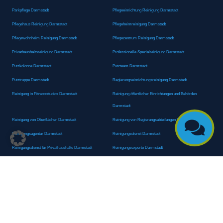
Parkpflege Darmstadt
Pflegeeinrichtung Reinigung Darmstadt
Pflegehaus Reinigung Darmstadt
Pflegeheimreinigung Darmstadt
Pflegewohnheim Reinigung Darmstadt
Pflegezentrum Reinigung Darmstadt
Privathaushaltsreinigung Darmstadt
Professionelle Spezialreinigung Darmstadt
Putzkolonne Darmstadt
Putzteam Darmstadt
Putztruppe Darmstadt
Regierungseinrichtungsreinigung Darmstadt
Reinigung in Fitnessstudios Darmstadt
Reinigung öffentlicher Einrichtungen und Behörden
Darmstadt
Reinigung von Oberflächen Darmstadt
Reinigung von Regierungsabteilungen Darmstadt

Reinigungsagentur Darmstadt
Reinigungsdienst Darmstadt
Reinigungsdienst für Privathaushalte Darmstadt
Reinigungsexperte Darmstadt
Reinigungsexperten Darmstadt
Reinigungsfachkraft Darmstadt
Reinigungsfachmann/-frau Darmstadt
Reinigungsfirma Darmstadt
Reinigungskraft Darmstadt
Reinigungskraft Darmstadt
Reinigungspersonal Darmstadt
Reinigungsservice Darmstadt
Reinigungsservice für Oberflächen Darmstadt
Reinigungsspezialdienstleister Darmstadt