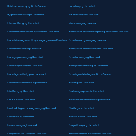
Hotelzimmerreinigung Groß-Zimmern
Housekeeping Darmstadt
Hygienedienstleistungen Darmstadt
Industriereinigung Darmstadt
Intensive Reinigung Darmstadt
Intensivreinigung Darmstadt
Kinderbetreuungseinrichtungsreinigung Darmstadt
Kinderbetreuungseinrichtungsreinigungsdienste Darmstadt
Kinderbetreuungseinrichtungsreinigungsdienste Griesheim
Kinderbetreuungsreinigung Darmstadt
Kindergartenreinigung Darmstadt
Kindergartenunterhaltsreinigung Darmstadt
Kindergruppenreinigung Darmstadt
Kinderhortreinigung Darmstadt
Kinderkrippenreinigung Darmstadt
Kinderpflegeraumreinigung Darmstadt
Kindertagesstättenhygiene Darmstadt
Kindertagesstättenhygiene Groß-Zimmern
Kindertagesstättenreinigung Darmstadt
Kita-Hygiene Darmstadt
Kita-Reinigung Darmstadt
Kita-Reinigungsdienste Darmstadt
Kita-Sauberkeit Darmstadt
Kleinkindbetreuungsreinigung Darmstadt
Kleinkindpflegeeinrichtungsreinigung Darmstadt
Klinikhygiene Darmstadt
Klinikreinigung Darmstadt
Kliniksauberkeit Darmstadt
Klinikumreinigung Darmstadt
Komplettreinigung Darmstadt
Komplettservice Reinigung Darmstadt
Krankenhausgebäudereinigung Darmstadt