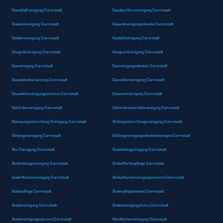
Bauabfallreinigung Darmstadt
Bauabschlussreinigung Darmstadt
Bauendreinigung Darmstadt
Bauendreinigungsdienste Darmstadt
Baufeinreinigung Darmstadt
Baufeldreinigung Darmstadt
Baugrobreinigung Darmstadt
Baugrundreinigung Darmstadt
Baureinigung Darmstadt
Baureinigungsdienste Darmstadt
Baustellenberäumung Darmstadt
Baustellenreinigung Darmstadt
Baustellenreinigungsservice Darmstadt
Bauwerkreinigung Darmstadt
Behördenreinigung Darmstadt
Behördenunterhaltsreinigung Darmstadt
Betreuungseinrichtung Reinigung Darmstadt
Bildungseinrichtungsreinigung Darmstadt
Bildungsreinigung Darmstadt
Bildungsreinigungsdienstleistungen Darmstadt
Bio-Reinigung Darmstadt
Bodenbelagreinigung Darmstadt
Bodenbelagsreinigung Darmstadt
Bodenflächenpflege Darmstadt
Bodenflächenreinigung Darmstadt
Bodenflächenreinigungsservice Darmstadt
Bodenpflege Darmstadt
Bodenpflegedienste Darmstadt
Bodenreinigung Darmstadt
Bodenreinigungsfirma Darmstadt
Bodenreinigungsservice Darmstadt
Büroflächenreinigung Darmstadt