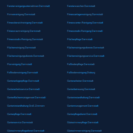
Fensterreinigungsunternehmen Darmstadt
Fensterwaschen Darmstadt
Firmenreinigung Darmstadt
Fitnessanlagenreinigung Darmstadt
Fitnessbereichreinigung Darmstadt
Fitnesscenter-Reinigung Darmstadt
Fitnessraumreinigung Darmstadt
Fitnessstudio Reinigung Darmstadt
Fitnessstudio-Reinigung Darmstadt
Flächenpflege Darmstadt
Flächenreinigung Darmstadt
Flächenreinigungsdienste Darmstadt
Flächenreinigungsdienste Darmstadt
Flächenreinigungsservice Darmstadt
Flurreinigung Darmstadt
Fußbodenpflege Darmstadt
Fußbodenreinigung Darmstadt
Fußbodenreinigung Dieburg
Gartenanlagenpflege Darmstadt
Gartenarbeiten Darmstadt
Gartenarbeitsservice Darmstadt
Gartenbetreuung Darmstadt
Gartenflächenmanagement Darmstadt
Garteninstandhaltung Darmstadt
Garteninstandhaltung Groß-Zimmern
Gartenmanagement Darmstadt
Gartenpflege Darmstadt
Gartenpflegedienst Darmstadt
Gartenservice Darmstadt
Gästezimmerpflege Darmstadt
Gästezimmerpflegedienst Darmstadt
Gästezimmerreinigung Darmstadt