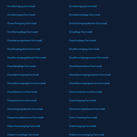
Grundreinigung Darmstadt
Grundreinigung Darmstadt
Grundreinigung Darmstadt
Grundstückspflege Darmstadt
Grüne Reinigung Darmstadt
Grüne Reinigungsdienste Darmstadt
Grünflächenpflege Darmstadt
Grünpflege Darmstadt
Hausbetreuungsdienst Darmstadt
Hausflurpflege Darmstadt
Hausflurpflegedienst Darmstadt
Hausflurreinigung Darmstadt
Hausflurreinigungsdienste Darmstadt
Hausflurreinigungsservice Darmstadt
Haushaltspflege Darmstadt
Haushaltsputzdienst Darmstadt
Haushaltsreinigung Darmstadt
Haushaltsreinigungsexperten Darmstadt
Haushaltsreinigungsfirma Darmstadt
Haushaltsreinigungsservice Darmstadt
Haushaltsservice Darmstadt
Hausmeisterservice Darmstadt
Hausputzservice Darmstadt
Hausreinigung Darmstadt
Hausreinigungsdienste Darmstadt
Hauswirtschaftsdienste Darmstadt
Hauswirtschaftsservice Darmstadt
Home Cleaning Darmstadt
Hotel-Housekeeping Darmstadt
Hotelreinigung Darmstadt
Hotelzimmerpflege Darmstadt
Hotelzimmerreinigung Darmstadt