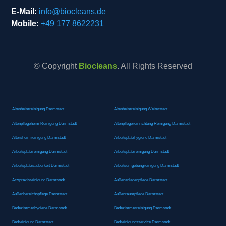
E-Mail:
info@biocleans.de
Mobile:
+49 177 8622231
© Copyright
Biocleans
. All Rights Reserved
Altenheimreinigung Darmstadt
Altenheimreinigung Weiterstadt
Altenpflegeheim Reinigung Darmstadt
Altenpflegereinrichtung Reinigung Darmstadt
Altersheimreinigung Darmstadt
Arbeitsplatzhygiene Darmstadt
Arbeitsplatzreinigung Darmstadt
Arbeitsplatzreinigung Darmstadt
Arbeitsplatzsauberkeit Darmstadt
Arbeitsumgebungreinigung Darmstadt
Arztpraxisreinigung Darmstadt
Außenanlagenpflege Darmstadt
Außenbereichspflege Darmstadt
Außenraumpflege Darmstadt
Badezimmerhygiene Darmstadt
Badezimmerreinigung Darmstadt
Badreinigung Darmstadt
Badreinigungsservice Darmstadt