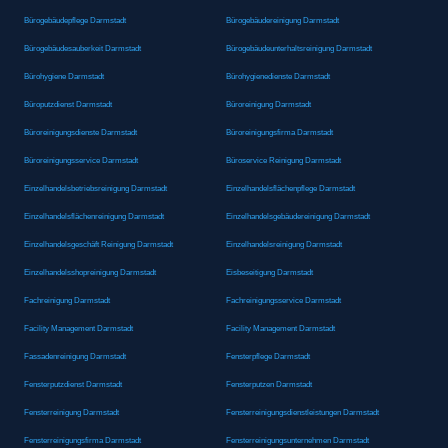
Bürogebäudepflege Darmstadt
Bürogebäudereinigung Darmstadt
Bürogebäudesauberkeit Darmstadt
Bürogebäudeunterhaltsreinigung Darmstadt
Bürohygiene Darmstadt
Bürohygienedienste Darmstadt
Büroputzdienst Darmstadt
Büroreinigung Darmstadt
Büroreinigungsdienste Darmstadt
Büroreinigungsfirma Darmstadt
Büroreinigungsservice Darmstadt
Büroservice Reinigung Darmstadt
Einzelhandelsbetriebsreinigung Darmstadt
Einzelhandelsflächenpflege Darmstadt
Einzelhandelsflächenreinigung Darmstadt
Einzelhandelsgebäudereinigung Darmstadt
Einzelhandelsgeschäft Reinigung Darmstadt
Einzelhandelsreinigung Darmstadt
Einzelhandelsshopreinigung Darmstadt
Eisbeseitigung Darmstadt
Fachreinigung Darmstadt
Fachreinigungsservice Darmstadt
Facility Management Darmstadt
Facility Management Darmstadt
Fassadenreinigung Darmstadt
Fensterpflege Darmstadt
Fensterputzdienst Darmstadt
Fensterputzen Darmstadt
Fensterreinigung Darmstadt
Fensterreinigungsdienstleistungen Darmstadt
Fensterreinigungsfirma Darmstadt
Fensterreinigungsunternehmen Darmstadt