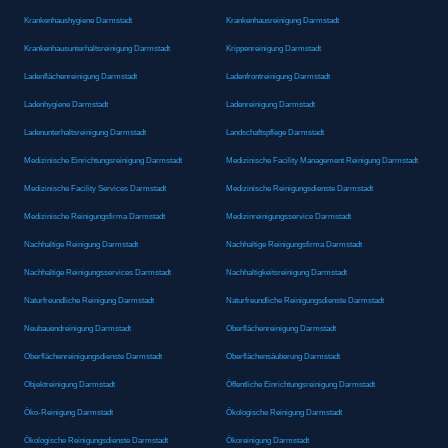
Krankenhaushygiene Darmstadt
Krankenhausreinigung Darmstadt
Krankenhausunterhaltsreinigung Darmstadt
Krippenreinigung Darmstadt
Ladenflächenreinigung Darmstadt
Ladenfrontreinigung Darmstadt
Ladenhygiene Darmstadt
Ladenreinigung Darmstadt
Ladenunterhaltsreinigung Darmstadt
Landschaftspflege Darmstadt
Medizinische Einrichtungsreinigung Darmstadt
Medizinische Facility Management Reinigung Darmstadt
Medizinische Facility Services Darmstadt
Medizinische Reinigungsdienste Darmstadt
Medizinische Reinigungsfirma Darmstadt
Medizinreinigungsservice Darmstadt
Nachhaltige Reinigung Darmstadt
Nachhaltige Reinigungsfirma Darmstadt
Nachhaltige Reinigungsservices Darmstadt
Nachhaltigkeitsreinigung Darmstadt
Naturfreundliche Reinigung Darmstadt
Naturfreundliche Reinigungsdienste Darmstadt
Neubauendreinigung Darmstadt
Oberflächenreinigung Darmstadt
Oberflächenreinigungsdienste Darmstadt
Oberflächensäuberung Darmstadt
Objektreinigung Darmstadt
Öffentliche Einrichtungsreinigung Darmstadt
Öko-Reinigung Darmstadt
Ökologische Reinigung Darmstadt
Ökologische Reinigungsdienste Darmstadt
Ökoreinigung Darmstadt