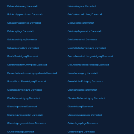
Gebäudebetreuung Darmstadt
Gebäudehygiene Darmstadt
Gebäudehygienedienste Darmstadt
Gebäudeinstandhaltung Darmstadt
Gebäudemanagement Darmstadt
Gebäudepflege Darmstadt
Gebäudepflege Darmstadt
Gebäudepflegeservice Darmstadt
Gebäudereinigung Darmstadt
Gebäudeunterhalt Darmstadt
Gebäudeverwaltung Darmstadt
Geschäftsflächenreinigung Darmstadt
Geschäftsreinigung Darmstadt
Gesundheitseinrichtungsreinigung Darmstadt
Gesundheitszentrumhygiene Darmstadt
Gesundheitszentrumreinigung Darmstadt
Gesundheitszentrumreinigungsdienste Darmstadt
Gewerbereinigung Darmstadt
Gewerbliche Büroreinigung Darmstadt
Gewerbliche Reinigung Darmstadt
Glasfassadenreinigung Darmstadt
Glasflächenpflege Darmstadt
Glasflächenreinigung Darmstadt
Glasoberflächenreinigung Darmstadt
Glasreinigerdienst Darmstadt
Glasreinigung Darmstadt
Glasreinigungsexperten Darmstadt
Glasreinigungsservice Darmstadt
Glasreinigungsspezialisten Darmstadt
Grünanlagenpflege Darmstadt
Grundreinigung Darmstadt
Grundreinigung Darmstadt