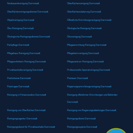
Neubauendreinigung Darmstadt
Oberflächenreinigung Darmstadt
Oberflächenreinigungsdienste Darmstadt
Oberflächensäuberung Darmstadt
Objektreinigung Darmstadt
Öffentliche Einrichtungsreinigung Darmstadt
Öko-Reinigung Darmstadt
Ökologische Reinigung Darmstadt
Ökologische Reinigungsdienste Darmstadt
Ökoreinigung Darmstadt
Parkpflege Darmstadt
Pflegeeinrichtung Reinigung Darmstadt
Pflegehaus Reinigung Darmstadt
Pflegeheimreinigung Darmstadt
Pflegewohnheim Reinigung Darmstadt
Pflegezentrum Reinigung Darmstadt
Privathaushaltsreinigung Darmstadt
Professionelle Spezialreinigung Darmstadt
Putzkolonne Darmstadt
Putzteam Darmstadt
Putztruppe Darmstadt
Regierungseinrichtungsreinigung Darmstadt
Reinigung in Fitnessstudios Darmstadt
Reinigung öffentlicher Einrichtungen und Behörden
Darmstadt
Reinigung von Oberflächen Darmstadt
Reinigung von Regierungsabteilungen Darmstadt
Reinigungsagentur Darmstadt
Reinigungsdienst Darmstadt
Reinigungsdienst für Privathaushalte Darmstadt
Reinigungsexperte Darmstadt