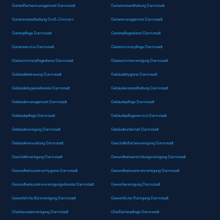
Gartenflächenmanagement Darmstadt
Garteninstandhaltung Darmstadt
Garteninstandhaltung Groß-Zimmern
Gartenmanagement Darmstadt
Gartenpflege Darmstadt
Gartenpflegedienst Darmstadt
Gartenservice Darmstadt
Gästezimmerpflege Darmstadt
Gästezimmerpflegedienst Darmstadt
Gästezimmerreinigung Darmstadt
Gebäudebetreuung Darmstadt
Gebäudehygiene Darmstadt
Gebäudehygienedienste Darmstadt
Gebäudeinstandhaltung Darmstadt
Gebäudemanagement Darmstadt
Gebäudepflege Darmstadt
Gebäudepflege Darmstadt
Gebäudepflegeservice Darmstadt
Gebäudereinigung Darmstadt
Gebäudeunterhalt Darmstadt
Gebäudeverwaltung Darmstadt
Geschäftsflächenreinigung Darmstadt
Geschäftsreinigung Darmstadt
Gesundheitseinrichtungsreinigung Darmstadt
Gesundheitszentrumhygiene Darmstadt
Gesundheitszentrumreinigung Darmstadt
Gesundheitszentrumreinigungsdienste Darmstadt
Gewerbereinigung Darmstadt
Gewerbliche Büroreinigung Darmstadt
Gewerbliche Reinigung Darmstadt
Glasfassadenreinigung Darmstadt
Glasflächenpflege Darmstadt