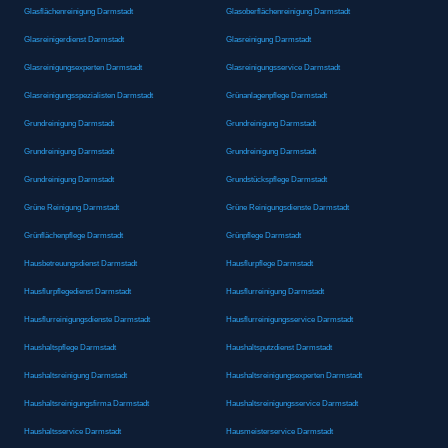
Glasflächenreinigung Darmstadt
Glasoberflächenreinigung Darmstadt
Glasreinigerdienst Darmstadt
Glasreinigung Darmstadt
Glasreinigungsexperten Darmstadt
Glasreinigungsservice Darmstadt
Glasreinigungsspezialisten Darmstadt
Grünanlagenpflege Darmstadt
Grundreinigung Darmstadt
Grundreinigung Darmstadt
Grundreinigung Darmstadt
Grundreinigung Darmstadt
Grundreinigung Darmstadt
Grundstückspflege Darmstadt
Grüne Reinigung Darmstadt
Grüne Reinigungsdienste Darmstadt
Grünflächenpflege Darmstadt
Grünpflege Darmstadt
Hausbetreuungsdienst Darmstadt
Hausflurpflege Darmstadt
Hausflurpflegedienst Darmstadt
Hausflurreinigung Darmstadt
Hausflurreinigungsdienste Darmstadt
Hausflurreinigungsservice Darmstadt
Haushaltspflege Darmstadt
Haushaltsputzdienst Darmstadt
Haushaltsreinigung Darmstadt
Haushaltsreinigungsexperten Darmstadt
Haushaltsreinigungsfirma Darmstadt
Haushaltsreinigungsservice Darmstadt
Haushaltsservice Darmstadt
Hausmeisterservice Darmstadt