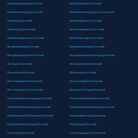
Bodenbelagsreinigung Darmstadt
Bodenflächenpflege Darmstadt
Bodenflächenreinigung Darmstadt
Bodenflächenreinigungsservice Darmstadt
Bodenpflege Darmstadt
Bodenpflegedienste Darmstadt
Bodenreinigung Darmstadt
Bodenreinigungsfirma Darmstadt
Bodenreinigungsservice Darmstadt
Büroflächenreinigung Darmstadt
Bürogebäudepflege Darmstadt
Bürogebäudereinigung Darmstadt
Bürogebäudesauberkeit Darmstadt
Bürogebäudeunterhaltsreinigung Darmstadt
Bürohygiene Darmstadt
Bürohygienedienste Darmstadt
Büroputzdienst Darmstadt
Büroreinigung Darmstadt
Büroreinigungsdienste Darmstadt
Büroreinigungsfirma Darmstadt
Büroreinigungsservice Darmstadt
Büroservice Reinigung Darmstadt
Einzelhandelsbetriebsreinigung Darmstadt
Einzelhandelsflächenpflege Darmstadt
Einzelhandelsflächenreinigung Darmstadt
Einzelhandelsgebäudereinigung Darmstadt
Einzelhandelsgeschäft Reinigung Darmstadt
Einzelhandelsreinigung Darmstadt
Einzelhandelsshopreinigung Darmstadt
Eisbeseitigung Darmstadt
Fachreinigung Darmstadt
Fachreinigungsservice Darmstadt