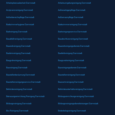
Arbeitsplatzsauberkeit Darmstadt
Arbeitsumgebungreinigung Darmstadt
Arztpraxisreinigung Darmstadt
Außenanlagenpflege Darmstadt
Außenbereichspflege Darmstadt
Außenraumpflege Darmstadt
Badezimmerhygiene Darmstadt
Badezimmerreinigung Darmstadt
Badreinigung Darmstadt
Badreinigungsservice Darmstadt
Bauabfallreinigung Darmstadt
Bauabschlussreinigung Darmstadt
Bauendreinigung Darmstadt
Bauendreinigungsdienste Darmstadt
Baufeinreinigung Darmstadt
Baufeldreinigung Darmstadt
Baugrobreinigung Darmstadt
Baugrundreinigung Darmstadt
Baureinigung Darmstadt
Baureinigungsdienste Darmstadt
Baustellenberäumung Darmstadt
Baustellenreinigung Darmstadt
Baustellenreinigungsservice Darmstadt
Bauwerkreinigung Darmstadt
Behördenreinigung Darmstadt
Behördenunterhaltsreinigung Darmstadt
Betreuungseinrichtung Reinigung Darmstadt
Bildungseinrichtungsreinigung Darmstadt
Bildungsreinigung Darmstadt
Bildungsreinigungsdienstleistungen Darmstadt
Bio-Reinigung Darmstadt
Bodenbelagreinigung Darmstadt