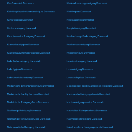
Kita-Sauberkeit Darmstadt
Kleinkindbetreuungsreinigung Darmstadt
Kleinkindpflegeeinrichtungsreinigung Darmstadt
Klinikhygiene Darmstadt
Klinikreinigung Darmstadt
Kliniksauberkeit Darmstadt
Klinikumreinigung Darmstadt
Komplettreinigung Darmstadt
Komplettservice Reinigung Darmstadt
Krankenhausgebäudereinigung Darmstadt
Krankenhaushygiene Darmstadt
Krankenhausreinigung Darmstadt
Krankenhausunterhaltsreinigung Darmstadt
Krippenreinigung Darmstadt
Ladenflächenreinigung Darmstadt
Ladenfrontreinigung Darmstadt
Ladenhygiene Darmstadt
Ladenreinigung Darmstadt
Ladenunterhaltsreinigung Darmstadt
Landschaftspflege Darmstadt
Medizinische Einrichtungsreinigung Darmstadt
Medizinische Facility Management Reinigung Darmstadt
Medizinische Facility Services Darmstadt
Medizinische Reinigungsdienste Darmstadt
Medizinische Reinigungsfirma Darmstadt
Medizinreinigungsservice Darmstadt
Nachhaltige Reinigung Darmstadt
Nachhaltige Reinigungsfirma Darmstadt
Nachhaltige Reinigungsservices Darmstadt
Nachhaltigkeitsreinigung Darmstadt
Naturfreundliche Reinigung Darmstadt
Naturfreundliche Reinigungsdienste Darmstadt