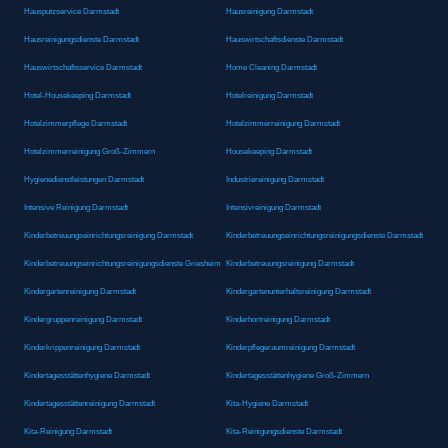
Hausputzservice Darmstadt
Hausreinigung Darmstadt
Hausreinigungsdienste Darmstadt
Hauswirtschaftsdienste Darmstadt
Hauswirtschaftsservice Darmstadt
Home Cleaning Darmstadt
Hotel-Housekeeping Darmstadt
Hotelreinigung Darmstadt
Hotelzimmerpflege Darmstadt
Hotelzimmerreinigung Darmstadt
Hotelzimmerreinigung Groß-Zimmern
Housekeeping Darmstadt
Hygienedienstleistungen Darmstadt
Industriereinigung Darmstadt
Intensive Reinigung Darmstadt
Intensivreinigung Darmstadt
Kinderbetreuungseinrichtungsreinigung Darmstadt
Kinderbetreuungseinrichtungsreinigungsdienste Darmstadt
Kinderbetreuungseinrichtungsreinigungsdienste Griesheim
Kinderbetreuungsreinigung Darmstadt
Kindergartenreinigung Darmstadt
Kindergartenunterhaltsreinigung Darmstadt
Kindergruppenreinigung Darmstadt
Kinderhortreinigung Darmstadt
Kinderkrippenreinigung Darmstadt
Kinderpflegeraumreinigung Darmstadt
Kindertagesstättenhygiene Darmstadt
Kindertagesstättenhygiene Groß-Zimmern
Kindertagesstättenreinigung Darmstadt
Kita-Hygiene Darmstadt
Kita-Reinigung Darmstadt
Kita-Reinigungsdienste Darmstadt