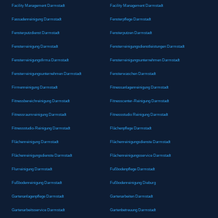
Facility Management Darmstadt
Facility Management Darmstadt
Fassadenreinigung Darmstadt
Fensterpflege Darmstadt
Fensterputzdienst Darmstadt
Fensterputzen Darmstadt
Fensterreinigung Darmstadt
Fensterreinigungsdienstleistungen Darmstadt
Fensterreinigungsfirma Darmstadt
Fensterreinigungsunternehmen Darmstadt
Fensterreinigungsunternehmen Darmstadt
Fensterwaschen Darmstadt
Firmenreinigung Darmstadt
Fitnessanlagenreinigung Darmstadt
Fitnessbereichreinigung Darmstadt
Fitnesscenter-Reinigung Darmstadt
Fitnessraumreinigung Darmstadt
Fitnessstudio Reinigung Darmstadt
Fitnessstudio-Reinigung Darmstadt
Flächenpflege Darmstadt
Flächenreinigung Darmstadt
Flächenreinigungsdienste Darmstadt
Flächenreinigungsdienste Darmstadt
Flächenreinigungsservice Darmstadt
Flurreinigung Darmstadt
Fußbodenpflege Darmstadt
Fußbodenreinigung Darmstadt
Fußbodenreinigung Dieburg
Gartenanlagenpflege Darmstadt
Gartenarbeiten Darmstadt
Gartenarbeitsservice Darmstadt
Gartenbetreuung Darmstadt