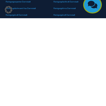

Reinigungsexperten Darmstadt
Reinigungsfachkraft Darmstadt
Reinigungsfachmann/-frau Darmstadt
Reinigungsfirma Darmstadt
Reinigungskraft Darmstadt
Reinigungskraft Darmstadt
Reinigungspersonal Darmstadt
Reinigungsservice Darmstadt
Reinigungsservice für Oberflächen Darmstadt
Reinigungsspezialdienstleister Darmstadt
Reinigungsspezialist Darmstadt
Reinigungsteam Darmstadt
Reinigungstruppe Darmstadt
Reinigungsunternehmen Darmstadt
Rundumreinigung Darmstadt
Sanitäranlagenreinigung Darmstadt
Sanitärhygiene Darmstadt
Sanitärreinigung Darmstadt
Sanitärreinigung Groß-Umstadt
Sanitärreinigungsdienste Darmstadt
Sanitärreinigungsservice Darmstadt
Sauberkeitsservice Darmstadt
Sauberkeitsservice Darmstadt
Sauberkeitsspezialdienstleister Darmstadt
Sauberkeitsspezialist Darmstadt
Scheibenreinigung Darmstadt
Schneepflugdienst Darmstadt
Schneeräumarbeiten Darmstadt
Schneeräumdienst Darmstadt
Schneeräumfirma Darmstadt
Schneeräumteam Darmstadt
Schneeräumung Darmstadt