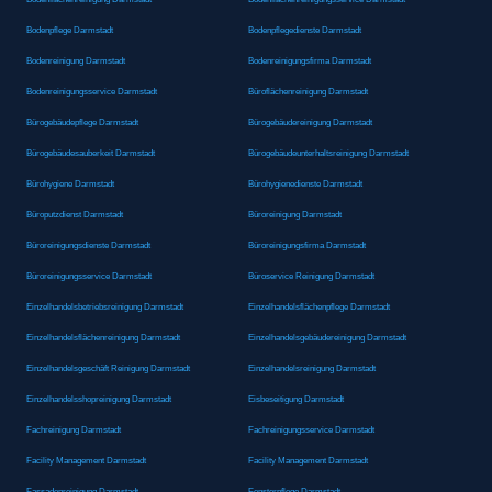
Bodenpflege Darmstadt
Bodenpflegedienste Darmstadt
Bodenreinigung Darmstadt
Bodenreinigungsfirma Darmstadt
Bodenreinigungsservice Darmstadt
Büroflächenreinigung Darmstadt
Bürogebäudepflege Darmstadt
Bürogebäudereinigung Darmstadt
Bürogebäudesauberkeit Darmstadt
Bürogebäudeunterhaltsreinigung Darmstadt
Bürohygiene Darmstadt
Bürohygienedienste Darmstadt
Büroputzdienst Darmstadt
Büroreinigung Darmstadt
Büroreinigungsdienste Darmstadt
Büroreinigungsfirma Darmstadt
Büroreinigungsservice Darmstadt
Büroservice Reinigung Darmstadt
Einzelhandelsbetriebsreinigung Darmstadt
Einzelhandelsflächenpflege Darmstadt
Einzelhandelsflächenreinigung Darmstadt
Einzelhandelsgebäudereinigung Darmstadt
Einzelhandelsgeschäft Reinigung Darmstadt
Einzelhandelsreinigung Darmstadt
Einzelhandelsshopreinigung Darmstadt
Eisbeseitigung Darmstadt
Fachreinigung Darmstadt
Fachreinigungsservice Darmstadt
Facility Management Darmstadt
Facility Management Darmstadt
Fassadenreinigung Darmstadt
Fensterpflege Darmstadt