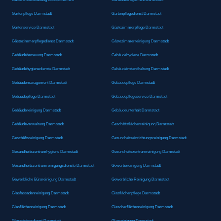
Gartenpflege Darmstadt
Gartenpflegedienst Darmstadt
Gartenservice Darmstadt
Gästezimmerpflege Darmstadt
Gästezimmerpflegedienst Darmstadt
Gästezimmerreinigung Darmstadt
Gebäudebetreuung Darmstadt
Gebäudehygiene Darmstadt
Gebäudehygienedienste Darmstadt
Gebäudeinstandhaltung Darmstadt
Gebäudemanagement Darmstadt
Gebäudepflege Darmstadt
Gebäudepflege Darmstadt
Gebäudepflegeservice Darmstadt
Gebäudereinigung Darmstadt
Gebäudeunterhalt Darmstadt
Gebäudeverwaltung Darmstadt
Geschäftsflächenreinigung Darmstadt
Geschäftsreinigung Darmstadt
Gesundheitseinrichtungsreinigung Darmstadt
Gesundheitszentrumhygiene Darmstadt
Gesundheitszentrumreinigung Darmstadt
Gesundheitszentrumreinigungsdienste Darmstadt
Gewerbereinigung Darmstadt
Gewerbliche Büroreinigung Darmstadt
Gewerbliche Reinigung Darmstadt
Glasfassadenreinigung Darmstadt
Glasflächenpflege Darmstadt
Glasflächenreinigung Darmstadt
Glasoberflächenreinigung Darmstadt
Glasreinigerdienst Darmstadt
Glasreinigung Darmstadt