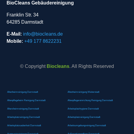
BioCleans Gebäudereinigung
Franklin Str. 34
64285 Darmstadt
E-Mail:
info@biocleans.de
Mobile:
+49 177 8622231
© Copyright
Biocleans
. All Rights Reserved
Altenheimreinigung Darmstadt
Altenheimreinigung Weiterstadt
Altenpflegeheim Reinigung Darmstadt
Altenpflegereinrichtung Reinigung Darmstadt
Altersheimreinigung Darmstadt
Arbeitsplatzhygiene Darmstadt
Arbeitsplatzreinigung Darmstadt
Arbeitsplatzreinigung Darmstadt
Arbeitsplatzsauberkeit Darmstadt
Arbeitsumgebungreinigung Darmstadt
Arztpraxisreinigung Darmstadt
Außenanlagenpflege Darmstadt