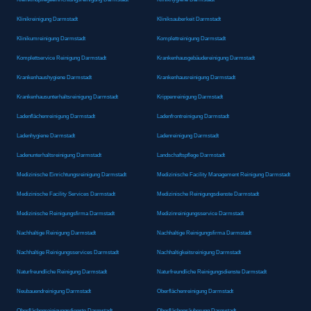
Klinikreinigung Darmstadt
Kliniksauberkeit Darmstadt
Klinikumreinigung Darmstadt
Komplettreinigung Darmstadt
Komplettservice Reinigung Darmstadt
Krankenhausgebäudereinigung Darmstadt
Krankenhaushygiene Darmstadt
Krankenhausreinigung Darmstadt
Krankenhausunterhaltsreinigung Darmstadt
Krippenreinigung Darmstadt
Ladenflächenreinigung Darmstadt
Ladenfrontreinigung Darmstadt
Ladenhygiene Darmstadt
Ladenreinigung Darmstadt
Ladenunterhaltsreinigung Darmstadt
Landschaftspflege Darmstadt
Medizinische Einrichtungsreinigung Darmstadt
Medizinische Facility Management Reinigung Darmstadt
Medizinische Facility Services Darmstadt
Medizinische Reinigungsdienste Darmstadt
Medizinische Reinigungsfirma Darmstadt
Medizinreinigungsservice Darmstadt
Nachhaltige Reinigung Darmstadt
Nachhaltige Reinigungsfirma Darmstadt
Nachhaltige Reinigungsservices Darmstadt
Nachhaltigkeitsreinigung Darmstadt
Naturfreundliche Reinigung Darmstadt
Naturfreundliche Reinigungsdienste Darmstadt
Neubauendreinigung Darmstadt
Oberflächenreinigung Darmstadt
Oberflächenreinigungsdienste Darmstadt
Oberflächensäuberung Darmstadt