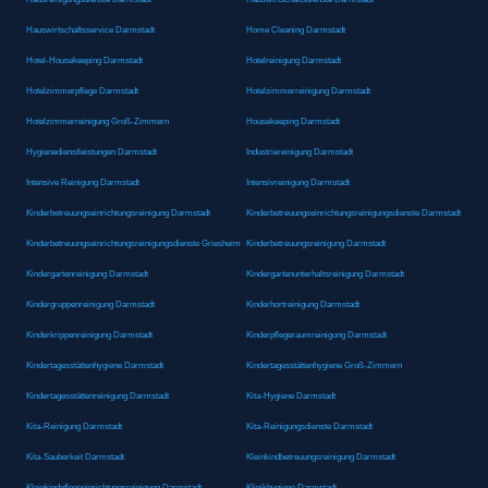
Hauswirtschaftsservice Darmstadt
Home Cleaning Darmstadt
Hotel-Housekeeping Darmstadt
Hotelreinigung Darmstadt
Hotelzimmerpflege Darmstadt
Hotelzimmerreinigung Darmstadt
Hotelzimmerreinigung Groß-Zimmern
Housekeeping Darmstadt
Hygienedienstleistungen Darmstadt
Industriereinigung Darmstadt
Intensive Reinigung Darmstadt
Intensivreinigung Darmstadt
Kinderbetreuungseinrichtungsreinigung Darmstadt
Kinderbetreuungseinrichtungsreinigungsdienste Darmstadt
Kinderbetreuungseinrichtungsreinigungsdienste Griesheim
Kinderbetreuungsreinigung Darmstadt
Kindergartenreinigung Darmstadt
Kindergartenunterhaltsreinigung Darmstadt
Kindergruppenreinigung Darmstadt
Kinderhortreinigung Darmstadt
Kinderkrippenreinigung Darmstadt
Kinderpflegeraumreinigung Darmstadt
Kindertagesstättenhygiene Darmstadt
Kindertagesstättenhygiene Groß-Zimmern
Kindertagesstättenreinigung Darmstadt
Kita-Hygiene Darmstadt
Kita-Reinigung Darmstadt
Kita-Reinigungsdienste Darmstadt
Kita-Sauberkeit Darmstadt
Kleinkindbetreuungsreinigung Darmstadt
Kleinkindpflegeeinrichtungsreinigung Darmstadt
Klinikhygiene Darmstadt