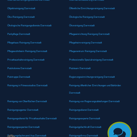
Objektreinigung Darmstadt
Öffentliche Einrichtungsreinigung Darmstadt
Öko-Reinigung Darmstadt
Ökologische Reinigung Darmstadt
Ökologische Reinigungsdienste Darmstadt
Ökoreinigung Darmstadt
Parkpflege Darmstadt
Pflegeeinrichtung Reinigung Darmstadt
Pflegehaus Reinigung Darmstadt
Pflegeheimreinigung Darmstadt
Pflegewohnheim Reinigung Darmstadt
Pflegezentrum Reinigung Darmstadt
Privathaushaltsreinigung Darmstadt
Professionelle Spezialreinigung Darmstadt
Putzkolonne Darmstadt
Putzteam Darmstadt
Putztruppe Darmstadt
Regierungseinrichtungsreinigung Darmstadt
Reinigung in Fitnessstudios Darmstadt
Reinigung öffentlicher Einrichtungen und Behörden
Darmstadt
Reinigung von Oberflächen Darmstadt
Reinigung von Regierungsabteilungen Darmstadt
Reinigungsagentur Darmstadt
Reinigungsdienst Darmstadt
Reinigungsdienst für Privathaushalte Darmstadt
Reinigungsexperte Darmstadt
Reinigungsexperten Darmstadt
Reinigungsfachkraft Darmstadt

Reinigungsfachmann/-frau Darmstadt
Reinigungsfirma Darmstadt