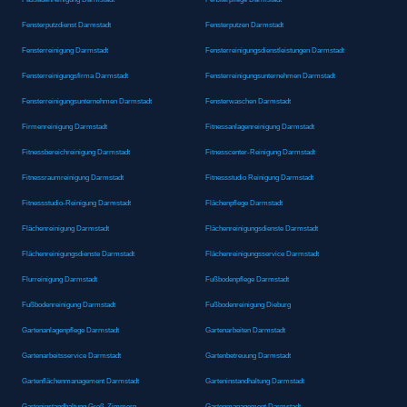
Fensterputzdienst Darmstadt
Fensterputzen Darmstadt
Fensterreinigung Darmstadt
Fensterreinigungsdienstleistungen Darmstadt
Fensterreinigungsfirma Darmstadt
Fensterreinigungsunternehmen Darmstadt
Fensterreinigungsunternehmen Darmstadt
Fensterwaschen Darmstadt
Firmenreinigung Darmstadt
Fitnessanlagenreinigung Darmstadt
Fitnessbereichreinigung Darmstadt
Fitnesscenter-Reinigung Darmstadt
Fitnessraumreinigung Darmstadt
Fitnessstudio Reinigung Darmstadt
Fitnessstudio-Reinigung Darmstadt
Flächenpflege Darmstadt
Flächenreinigung Darmstadt
Flächenreinigungsdienste Darmstadt
Flächenreinigungsdienste Darmstadt
Flächenreinigungsservice Darmstadt
Flurreinigung Darmstadt
Fußbodenpflege Darmstadt
Fußbodenreinigung Darmstadt
Fußbodenreinigung Dieburg
Gartenanlagenpflege Darmstadt
Gartenarbeiten Darmstadt
Gartenarbeitsservice Darmstadt
Gartenbetreuung Darmstadt
Gartenflächenmanagement Darmstadt
Garteninstandhaltung Darmstadt
Garteninstandhaltung Groß-Zimmern
Gartenmanagement Darmstadt