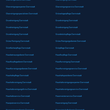
Glasreinigungsexperten Darmstadt
Glasreinigungsservice Darmstadt
Glasreinigungsspezialisten Darmstadt
Grünanlagenpflege Darmstadt
Grundreinigung Darmstadt
Grundreinigung Darmstadt
Grundreinigung Darmstadt
Grundreinigung Darmstadt
Grundreinigung Darmstadt
Grundstückspflege Darmstadt
Grüne Reinigung Darmstadt
Grüne Reinigungsdienste Darmstadt
Grünflächenpflege Darmstadt
Grünpflege Darmstadt
Hausbetreuungsdienst Darmstadt
Hausflurpflege Darmstadt
Hausflurpflegedienst Darmstadt
Hausflurreinigung Darmstadt
Hausflurreinigungsdienste Darmstadt
Hausflurreinigungsservice Darmstadt
Haushaltspflege Darmstadt
Haushaltsputzdienst Darmstadt
Haushaltsreinigung Darmstadt
Haushaltsreinigungsexperten Darmstadt
Haushaltsreinigungsfirma Darmstadt
Haushaltsreinigungsservice Darmstadt
Haushaltsservice Darmstadt
Hausmeisterservice Darmstadt
Hausputzservice Darmstadt
Hausreinigung Darmstadt
Hausreinigungsdienste Darmstadt
Hauswirtschaftsdienste Darmstadt