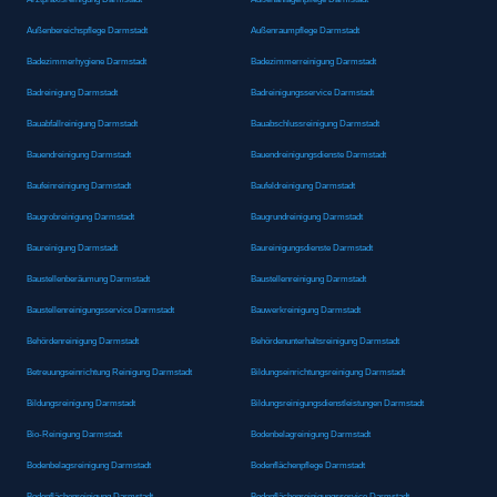
Außenbereichspflege Darmstadt
Außenraumpflege Darmstadt
Badezimmerhygiene Darmstadt
Badezimmerreinigung Darmstadt
Badreinigung Darmstadt
Badreinigungsservice Darmstadt
Bauabfallreinigung Darmstadt
Bauabschlussreinigung Darmstadt
Bauendreinigung Darmstadt
Bauendreinigungsdienste Darmstadt
Baufeinreinigung Darmstadt
Baufeldreinigung Darmstadt
Baugrobreinigung Darmstadt
Baugrundreinigung Darmstadt
Baureinigung Darmstadt
Baureinigungsdienste Darmstadt
Baustellenberäumung Darmstadt
Baustellenreinigung Darmstadt
Baustellenreinigungsservice Darmstadt
Bauwerkreinigung Darmstadt
Behördenreinigung Darmstadt
Behördenunterhaltsreinigung Darmstadt
Betreuungseinrichtung Reinigung Darmstadt
Bildungseinrichtungsreinigung Darmstadt
Bildungsreinigung Darmstadt
Bildungsreinigungsdienstleistungen Darmstadt
Bio-Reinigung Darmstadt
Bodenbelagreinigung Darmstadt
Bodenbelagsreinigung Darmstadt
Bodenflächenpflege Darmstadt
Bodenflächenreinigung Darmstadt
Bodenflächenreinigungsservice Darmstadt