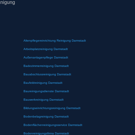
inigung
Altenpflegereinrichtung Reinigung Darmstadt
Arbeitsplatzreinigung Darmstadt
Außenanlagenpflege Darmstadt
Badezimmerreinigung Darmstadt
Bauabschlussreinigung Darmstadt
Baufeldreinigung Darmstadt
Baureinigungsdienste Darmstadt
Bauwerkreinigung Darmstadt
Bildungseinrichtungsreinigung Darmstadt
Bodenbelagreinigung Darmstadt
Bodenflächenreinigungsservice Darmstadt
Bodenreinigungsfirma Darmstadt