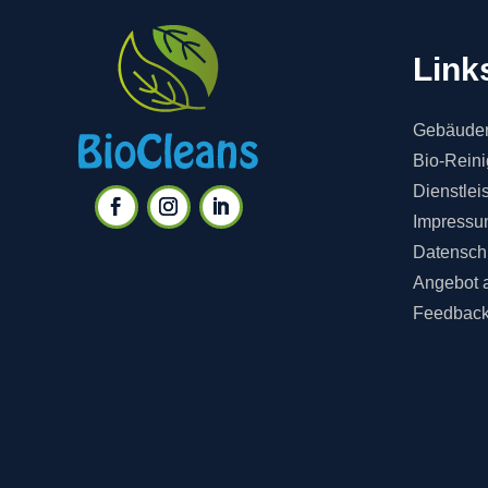
Link
Gebäuder
Bio-Rein
Dienstlei
Impressu
Datensch
Angebot 
Feedbac