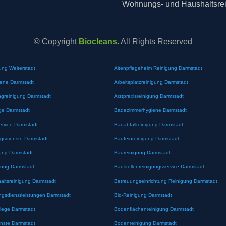
Wohnungs- und Haushaltsre
© Copyright
Biocleans
. All Rights Reserved
ung Weiterstadt
Altenpflegeheim Reinigung Darmstadt
iene Darmstadt
Arbeitsplatzreinigung Darmstadt
greinigung Darmstadt
Arztpraxisreinigung Darmstadt
ge Darmstadt
Badezimmerhygiene Darmstadt
ervice Darmstadt
Bauabfallreinigung Darmstadt
gsdienste Darmstadt
Baufeinreinigung Darmstadt
ung Darmstadt
Baureinigung Darmstadt
gung Darmstadt
Baustellenreinigungsservice Darmstadt
altsreinigung Darmstadt
Betreuungseinrichtung Reinigung Darmstadt
ngsdienstleistungen Darmstadt
Bio-Reinigung Darmstadt
lege Darmstadt
Bodenflächenreinigung Darmstadt
nste Darmstadt
Bodenreinigung Darmstadt