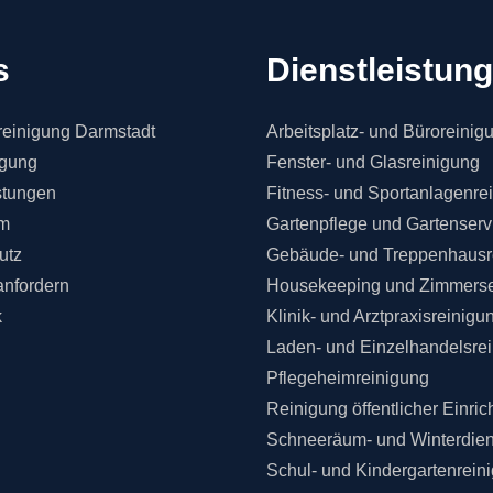
s
Dienstleistun
einigung Darmstadt
Arbeitsplatz- und Büroreinig
igung
Fenster- und Glasreinigung
stungen
Fitness- und Sportanlagenre
m
Gartenpflege und Gartenserv
utz
Gebäude- und Treppenhausr
anfordern
Housekeeping und Zimmerse
k
Klinik- und Arztpraxisreinigu
Laden- und Einzelhandelsre
Pflegeheimreinigung
Reinigung öffentlicher Einri
Schneeräum- und Winterdien
Schul- und Kindergartenrein