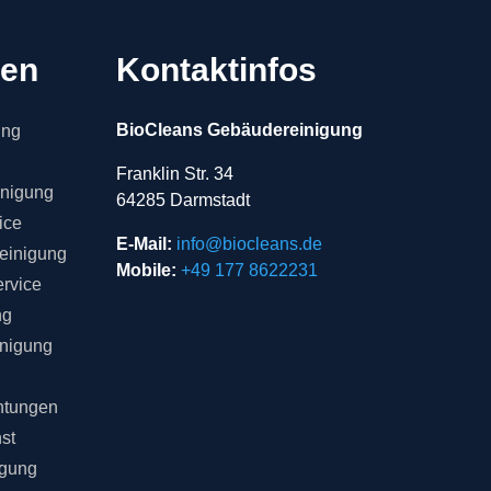
gen
Kontaktinfos
BioCleans Gebäudereinigung
ung
Franklin Str. 34
inigung
64285 Darmstadt
ice
E-Mail:
info@biocleans.de
einigung
Mobile:
+49 177 8622231
rvice
ng
inigung
chtungen
st
igung