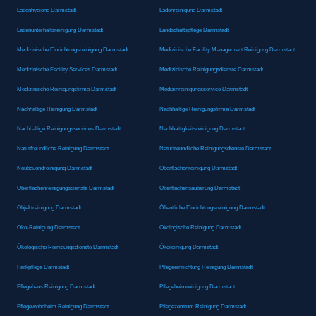
Ladenhygiene Darmstadt
Ladenreinigung Darmstadt
Ladenunterhaltsreinigung Darmstadt
Landschaftspflege Darmstadt
Medizinische Einrichtungsreinigung Darmstadt
Medizinische Facility Management Reinigung Darmstadt
Medizinische Facility Services Darmstadt
Medizinische Reinigungsdienste Darmstadt
Medizinische Reinigungsfirma Darmstadt
Medizinreinigungsservice Darmstadt
Nachhaltige Reinigung Darmstadt
Nachhaltige Reinigungsfirma Darmstadt
Nachhaltige Reinigungsservices Darmstadt
Nachhaltigkeitsreinigung Darmstadt
Naturfreundliche Reinigung Darmstadt
Naturfreundliche Reinigungsdienste Darmstadt
Neubauendreinigung Darmstadt
Oberflächenreinigung Darmstadt
Oberflächenreinigungsdienste Darmstadt
Oberflächensäuberung Darmstadt
Objektreinigung Darmstadt
Öffentliche Einrichtungsreinigung Darmstadt
Öko-Reinigung Darmstadt
Ökologische Reinigung Darmstadt
Ökologische Reinigungsdienste Darmstadt
Ökoreinigung Darmstadt
Parkpflege Darmstadt
Pflegeeinrichtung Reinigung Darmstadt
Pflegehaus Reinigung Darmstadt
Pflegeheimreinigung Darmstadt
Pflegewohnheim Reinigung Darmstadt
Pflegezentrum Reinigung Darmstadt