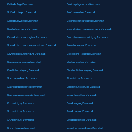
Gebäudepflege Darmstadt
Gebäudepflegeservice Darmstadt
Gebäudereinigung Darmstadt
Gebäudeunterhalt Darmstadt
Gebäudeverwaltung Darmstadt
Geschäftsflächenreinigung Darmstadt
Geschäftsreinigung Darmstadt
Gesundheitseinrichtungsreinigung Darmstadt
Gesundheitszentrumhygiene Darmstadt
Gesundheitszentrumreinigung Darmstadt
Gesundheitszentrumreinigungsdienste Darmstadt
Gewerbereinigung Darmstadt
Gewerbliche Büroreinigung Darmstadt
Gewerbliche Reinigung Darmstadt
Glasfassadenreinigung Darmstadt
Glasflächenpflege Darmstadt
Glasflächenreinigung Darmstadt
Glasoberflächenreinigung Darmstadt
Glasreinigerdienst Darmstadt
Glasreinigung Darmstadt
Glasreinigungsexperten Darmstadt
Glasreinigungsservice Darmstadt
Glasreinigungsspezialisten Darmstadt
Grünanlagenpflege Darmstadt
Grundreinigung Darmstadt
Grundreinigung Darmstadt
Grundreinigung Darmstadt
Grundreinigung Darmstadt
Grundreinigung Darmstadt
Grundstückspflege Darmstadt
Grüne Reinigung Darmstadt
Grüne Reinigungsdienste Darmstadt