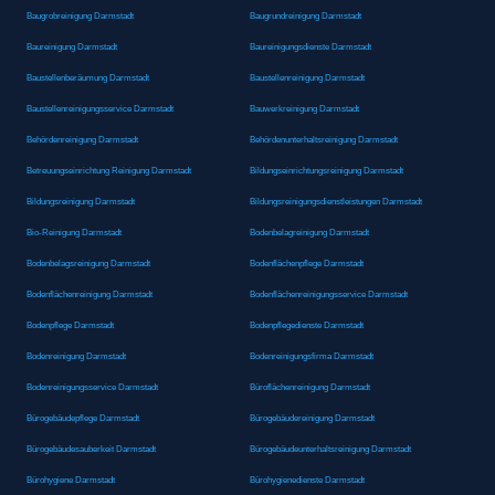
Baugrobreinigung Darmstadt
Baugrundreinigung Darmstadt
Baureinigung Darmstadt
Baureinigungsdienste Darmstadt
Baustellenberäumung Darmstadt
Baustellenreinigung Darmstadt
Baustellenreinigungsservice Darmstadt
Bauwerkreinigung Darmstadt
Behördenreinigung Darmstadt
Behördenunterhaltsreinigung Darmstadt
Betreuungseinrichtung Reinigung Darmstadt
Bildungseinrichtungsreinigung Darmstadt
Bildungsreinigung Darmstadt
Bildungsreinigungsdienstleistungen Darmstadt
Bio-Reinigung Darmstadt
Bodenbelagreinigung Darmstadt
Bodenbelagsreinigung Darmstadt
Bodenflächenpflege Darmstadt
Bodenflächenreinigung Darmstadt
Bodenflächenreinigungsservice Darmstadt
Bodenpflege Darmstadt
Bodenpflegedienste Darmstadt
Bodenreinigung Darmstadt
Bodenreinigungsfirma Darmstadt
Bodenreinigungsservice Darmstadt
Büroflächenreinigung Darmstadt
Bürogebäudepflege Darmstadt
Bürogebäudereinigung Darmstadt
Bürogebäudesauberkeit Darmstadt
Bürogebäudeunterhaltsreinigung Darmstadt
Bürohygiene Darmstadt
Bürohygienedienste Darmstadt