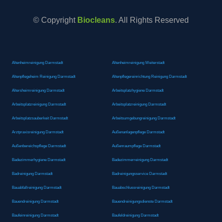
© Copyright
Biocleans
. All Rights Reserved
Altenheimreinigung Darmstadt
Altenheimreinigung Weiterstadt
Altenpflegeheim Reinigung Darmstadt
Altenpflegereinrichtung Reinigung Darmstadt
Altersheimreinigung Darmstadt
Arbeitsplatzhygiene Darmstadt
Arbeitsplatzreinigung Darmstadt
Arbeitsplatzreinigung Darmstadt
Arbeitsplatzsauberkeit Darmstadt
Arbeitsumgebungreinigung Darmstadt
Arztpraxisreinigung Darmstadt
Außenanlagenpflege Darmstadt
Außenbereichspflege Darmstadt
Außenraumpflege Darmstadt
Badezimmerhygiene Darmstadt
Badezimmerreinigung Darmstadt
Badreinigung Darmstadt
Badreinigungsservice Darmstadt
Bauabfallreinigung Darmstadt
Bauabschlussreinigung Darmstadt
Bauendreinigung Darmstadt
Bauendreinigungsdienste Darmstadt
Baufeinreinigung Darmstadt
Baufeldreinigung Darmstadt