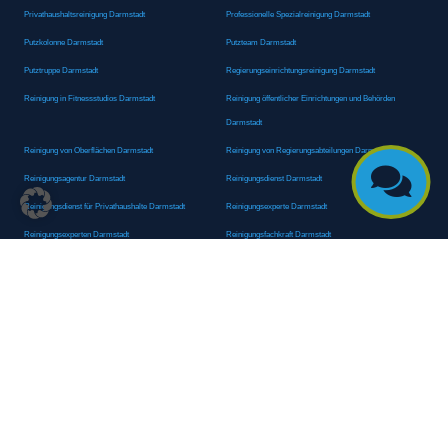
Privathaushaltsreinigung Darmstadt
Professionelle Spezialreinigung Darmstadt
Putzkolonne Darmstadt
Putzteam Darmstadt
Putztruppe Darmstadt
Regierungseinrichtungsreinigung Darmstadt
Reinigung in Fitnessstudios Darmstadt
Reinigung öffentlicher Einrichtungen und Behörden
Darmstadt
Reinigung von Oberflächen Darmstadt
Reinigung von Regierungsabteilungen Darmstadt

Reinigungsagentur Darmstadt
Reinigungsdienst Darmstadt
Reinigungsdienst für Privathaushalte Darmstadt
Reinigungsexperte Darmstadt
Reinigungsexperten Darmstadt
Reinigungsfachkraft Darmstadt
Reinigungsfachmann/-frau Darmstadt
Reinigungsfirma Darmstadt
Reinigungskraft Darmstadt
Reinigungskraft Darmstadt
Reinigungspersonal Darmstadt
Reinigungsservice Darmstadt
Reinigungsservice für Oberflächen Darmstadt
Reinigungsspezialdienstleister Darmstadt
Reinigungsspezialist Darmstadt
Reinigungsteam Darmstadt
Reinigungstruppe Darmstadt
Reinigungsunternehmen Darmstadt
Rundumreinigung Darmstadt
Sanitäranlagenreinigung Darmstadt