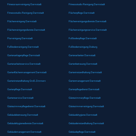
Fitnessraumreinigung Darmstadt
Fitnessstudio Reinigung Darmstadt
Fitnessstudio-Reinigung Darmstadt
Flächenpflege Darmstadt
Flächenreinigung Darmstadt
Flächenreinigungsdienste Darmstadt
Flächenreinigungsdienste Darmstadt
Flächenreinigungsservice Darmstadt
Flurreinigung Darmstadt
Fußbodenpflege Darmstadt
Fußbodenreinigung Darmstadt
Fußbodenreinigung Dieburg
Gartenanlagenpflege Darmstadt
Gartenarbeiten Darmstadt
Gartenarbeitsservice Darmstadt
Gartenbetreuung Darmstadt
Gartenflächenmanagement Darmstadt
Garteninstandhaltung Darmstadt
Garteninstandhaltung Groß-Zimmern
Gartenmanagement Darmstadt
Gartenpflege Darmstadt
Gartenpflegedienst Darmstadt
Gartenservice Darmstadt
Gästezimmerpflege Darmstadt
Gästezimmerpflegedienst Darmstadt
Gästezimmerreinigung Darmstadt
Gebäudebetreuung Darmstadt
Gebäudehygiene Darmstadt
Gebäudehygienedienste Darmstadt
Gebäudeinstandhaltung Darmstadt
Gebäudemanagement Darmstadt
Gebäudepflege Darmstadt