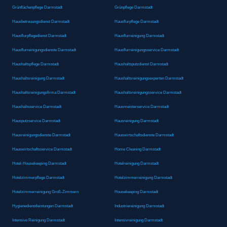
Grünflächenpflege Darmstadt
Grünpflege Darmstadt
Hausbetreuungsdienst Darmstadt
Hausflurpflege Darmstadt
Hausflurpflegedienst Darmstadt
Hausflurreinigung Darmstadt
Hausflurreinigungsdienste Darmstadt
Hausflurreinigungsservice Darmstadt
Haushaltspflege Darmstadt
Haushaltsputzdienst Darmstadt
Haushaltsreinigung Darmstadt
Haushaltsreinigungsexperten Darmstadt
Haushaltsreinigungsfirma Darmstadt
Haushaltsreinigungsservice Darmstadt
Haushaltsservice Darmstadt
Hausmeisterservice Darmstadt
Hausputzservice Darmstadt
Hausreinigung Darmstadt
Hausreinigungsdienste Darmstadt
Hauswirtschaftsdienste Darmstadt
Hauswirtschaftsservice Darmstadt
Home Cleaning Darmstadt
Hotel-Housekeeping Darmstadt
Hotelreinigung Darmstadt
Hotelzimmerpflege Darmstadt
Hotelzimmerreinigung Darmstadt
Hotelzimmerreinigung Groß-Zimmern
Housekeeping Darmstadt
Hygienedienstleistungen Darmstadt
Industriereinigung Darmstadt
Intensive Reinigung Darmstadt
Intensivreinigung Darmstadt