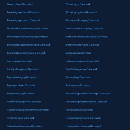
Büroputzdienst Darmstadt
Büroreinigung Darmstadt
Büroreinigungsdienste Darmstadt
Büroreinigungsfirma Darmstadt
Büroreinigungsservice Darmstadt
Büroservice Reinigung Darmstadt
Einzelhandelsbetriebsreinigung Darmstadt
Einzelhandelsflächenpflege Darmstadt
Einzelhandelsflächenreinigung Darmstadt
Einzelhandelsgebäudereinigung Darmstadt
Einzelhandelsgeschäft Reinigung Darmstadt
Einzelhandelsreinigung Darmstadt
Einzelhandelsshopreinigung Darmstadt
Eisbeseitigung Darmstadt
Fachreinigung Darmstadt
Fachreinigungsservice Darmstadt
Facility Management Darmstadt
Facility Management Darmstadt
Fassadenreinigung Darmstadt
Fensterpflege Darmstadt
Fensterputzdienst Darmstadt
Fensterputzen Darmstadt
Fensterreinigung Darmstadt
Fensterreinigungsdienstleistungen Darmstadt
Fensterreinigungsfirma Darmstadt
Fensterreinigungsunternehmen Darmstadt
Fensterreinigungsunternehmen Darmstadt
Fensterwaschen Darmstadt
Firmenreinigung Darmstadt
Fitnessanlagenreinigung Darmstadt
Fitnessbereichreinigung Darmstadt
Fitnesscenter-Reinigung Darmstadt