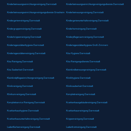
Kinderbetreuungseinrichtungsreinigung Darmstadt
Kinderbetreuungseinrichtungsreinigungsdienste Darmstadt
Kinderbetreuungseinrichtungsreinigungsdienste Griesheim
Kinderbetreuungsreinigung Darmstadt
Kindergartenreinigung Darmstadt
Kindergartenunterhaltsreinigung Darmstadt
Kindergruppenreinigung Darmstadt
Kinderhortreinigung Darmstadt
Kinderkrippenreinigung Darmstadt
Kinderpflegeraumreinigung Darmstadt
Kindertagesstättenhygiene Darmstadt
Kindertagesstättenhygiene Groß-Zimmern
Kindertagesstättenreinigung Darmstadt
Kita-Hygiene Darmstadt
Kita-Reinigung Darmstadt
Kita-Reinigungsdienste Darmstadt
Kita-Sauberkeit Darmstadt
Kleinkindbetreuungsreinigung Darmstadt
Kleinkindpflegeeinrichtungsreinigung Darmstadt
Klinikhygiene Darmstadt
Klinikreinigung Darmstadt
Kliniksauberkeit Darmstadt
Klinikumreinigung Darmstadt
Komplettreinigung Darmstadt
Komplettservice Reinigung Darmstadt
Krankenhausgebäudereinigung Darmstadt
Krankenhaushygiene Darmstadt
Krankenhausreinigung Darmstadt
Krankenhausunterhaltsreinigung Darmstadt
Krippenreinigung Darmstadt
Ladenflächenreinigung Darmstadt
Ladenfrontreinigung Darmstadt