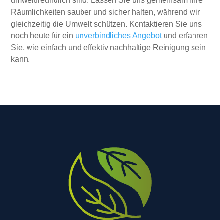
umweltfreundlich sind. Lassen Sie uns gemeinsam Ihre
Räumlichkeiten sauber und sicher halten, während wir
gleichzeitig die Umwelt schützen. Kontaktieren Sie uns
noch heute für ein
unverbindliches Angebot
und erfahren
Sie, wie einfach und effektiv nachhaltige Reinigung sein
kann.