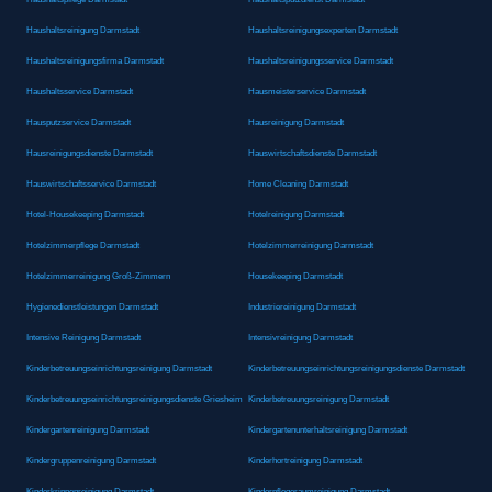
Haushaltsreinigung Darmstadt
Haushaltsreinigungsexperten Darmstadt
Haushaltsreinigungsfirma Darmstadt
Haushaltsreinigungsservice Darmstadt
Haushaltsservice Darmstadt
Hausmeisterservice Darmstadt
Hausputzservice Darmstadt
Hausreinigung Darmstadt
Hausreinigungsdienste Darmstadt
Hauswirtschaftsdienste Darmstadt
Hauswirtschaftsservice Darmstadt
Home Cleaning Darmstadt
Hotel-Housekeeping Darmstadt
Hotelreinigung Darmstadt
Hotelzimmerpflege Darmstadt
Hotelzimmerreinigung Darmstadt
Hotelzimmerreinigung Groß-Zimmern
Housekeeping Darmstadt
Hygienedienstleistungen Darmstadt
Industriereinigung Darmstadt
Intensive Reinigung Darmstadt
Intensivreinigung Darmstadt
Kinderbetreuungseinrichtungsreinigung Darmstadt
Kinderbetreuungseinrichtungsreinigungsdienste Darmstadt
Kinderbetreuungseinrichtungsreinigungsdienste Griesheim
Kinderbetreuungsreinigung Darmstadt
Kindergartenreinigung Darmstadt
Kindergartenunterhaltsreinigung Darmstadt
Kindergruppenreinigung Darmstadt
Kinderhortreinigung Darmstadt
Kinderkrippenreinigung Darmstadt
Kinderpflegeraumreinigung Darmstadt