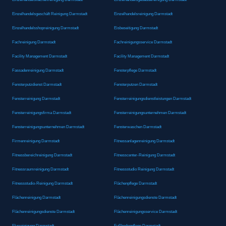
Einzelhandelsgeschäft Reinigung Darmstadt
Einzelhandelsreinigung Darmstadt
Einzelhandelsshopreinigung Darmstadt
Eisbeseitigung Darmstadt
Fachreinigung Darmstadt
Fachreinigungsservice Darmstadt
Facility Management Darmstadt
Facility Management Darmstadt
Fassadenreinigung Darmstadt
Fensterpflege Darmstadt
Fensterputzdienst Darmstadt
Fensterputzen Darmstadt
Fensterreinigung Darmstadt
Fensterreinigungsdienstleistungen Darmstadt
Fensterreinigungsfirma Darmstadt
Fensterreinigungsunternehmen Darmstadt
Fensterreinigungsunternehmen Darmstadt
Fensterwaschen Darmstadt
Firmenreinigung Darmstadt
Fitnessanlagenreinigung Darmstadt
Fitnessbereichreinigung Darmstadt
Fitnesscenter-Reinigung Darmstadt
Fitnessraumreinigung Darmstadt
Fitnessstudio Reinigung Darmstadt
Fitnessstudio-Reinigung Darmstadt
Flächenpflege Darmstadt
Flächenreinigung Darmstadt
Flächenreinigungsdienste Darmstadt
Flächenreinigungsdienste Darmstadt
Flächenreinigungsservice Darmstadt
Flurreinigung Darmstadt
Fußbodenpflege Darmstadt