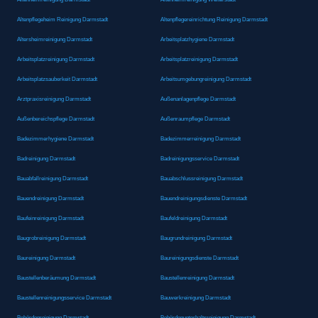
Altenpflegeheim Reinigung Darmstadt
Altenpflegereinrichtung Reinigung Darmstadt
Altersheimreinigung Darmstadt
Arbeitsplatzhygiene Darmstadt
Arbeitsplatzreinigung Darmstadt
Arbeitsplatzreinigung Darmstadt
Arbeitsplatzsauberkeit Darmstadt
Arbeitsumgebungreinigung Darmstadt
Arztpraxisreinigung Darmstadt
Außenanlagenpflege Darmstadt
Außenbereichspflege Darmstadt
Außenraumpflege Darmstadt
Badezimmerhygiene Darmstadt
Badezimmerreinigung Darmstadt
Badreinigung Darmstadt
Badreinigungsservice Darmstadt
Bauabfallreinigung Darmstadt
Bauabschlussreinigung Darmstadt
Bauendreinigung Darmstadt
Bauendreinigungsdienste Darmstadt
Baufeinreinigung Darmstadt
Baufeldreinigung Darmstadt
Baugrobreinigung Darmstadt
Baugrundreinigung Darmstadt
Baureinigung Darmstadt
Baureinigungsdienste Darmstadt
Baustellenberäumung Darmstadt
Baustellenreinigung Darmstadt
Baustellenreinigungsservice Darmstadt
Bauwerkreinigung Darmstadt
Behördenreinigung Darmstadt
Behördenunterhaltsreinigung Darmstadt