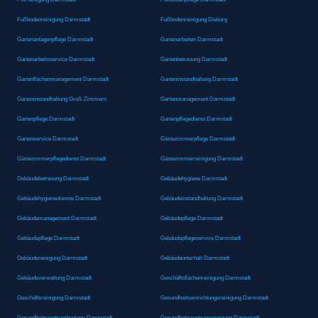
Fußbodenreinigung Darmstadt
Fußbodenreinigung Dieburg
Gartenanlagenpflege Darmstadt
Gartenarbeiten Darmstadt
Gartenarbeitsservice Darmstadt
Gartenbetreuung Darmstadt
Gartenflächenmanagement Darmstadt
Garteninstandhaltung Darmstadt
Garteninstandhaltung Groß-Zimmern
Gartenmanagement Darmstadt
Gartenpflege Darmstadt
Gartenpflegedienst Darmstadt
Gartenservice Darmstadt
Gästezimmerpflege Darmstadt
Gästezimmerpflegedienst Darmstadt
Gästezimmerreinigung Darmstadt
Gebäudebetreuung Darmstadt
Gebäudehygiene Darmstadt
Gebäudehygienedienste Darmstadt
Gebäudeinstandhaltung Darmstadt
Gebäudemanagement Darmstadt
Gebäudepflege Darmstadt
Gebäudepflege Darmstadt
Gebäudepflegeservice Darmstadt
Gebäudereinigung Darmstadt
Gebäudeunterhalt Darmstadt
Gebäudeverwaltung Darmstadt
Geschäftsflächenreinigung Darmstadt
Geschäftsreinigung Darmstadt
Gesundheitseinrichtungsreinigung Darmstadt
Gesundheitszentrumhygiene Darmstadt
Gesundheitszentrumreinigung Darmstadt