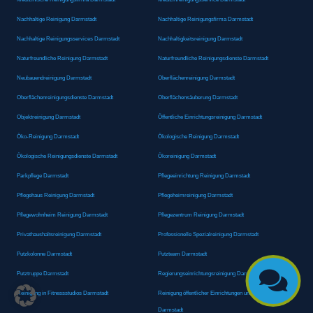
Nachhaltige Reinigung Darmstadt
Nachhaltige Reinigungsfirma Darmstadt
Nachhaltige Reinigungsservices Darmstadt
Nachhaltigkeitsreinigung Darmstadt
Naturfreundliche Reinigung Darmstadt
Naturfreundliche Reinigungsdienste Darmstadt
Neubauendreinigung Darmstadt
Oberflächenreinigung Darmstadt
Oberflächenreinigungsdienste Darmstadt
Oberflächensäuberung Darmstadt
Objektreinigung Darmstadt
Öffentliche Einrichtungsreinigung Darmstadt
Öko-Reinigung Darmstadt
Ökologische Reinigung Darmstadt
Ökologische Reinigungsdienste Darmstadt
Ökoreinigung Darmstadt
Parkpflege Darmstadt
Pflegeeinrichtung Reinigung Darmstadt
Pflegehaus Reinigung Darmstadt
Pflegeheimreinigung Darmstadt
Pflegewohnheim Reinigung Darmstadt
Pflegezentrum Reinigung Darmstadt
Privathaushaltsreinigung Darmstadt
Professionelle Spezialreinigung Darmstadt
Putzkolonne Darmstadt
Putzteam Darmstadt

Putztruppe Darmstadt
Regierungseinrichtungsreinigung Darmstadt
Reinigung in Fitnessstudios Darmstadt
Reinigung öffentlicher Einrichtungen und Behörden
Darmstadt