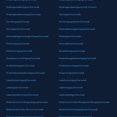
Kindertagesstättenhygiene Darmstadt
Kindertagesstättenhygiene Groß-Zimmern
Kindertagesstättenreinigung Darmstadt
Kita-Hygiene Darmstadt
Kita-Reinigung Darmstadt
Kita-Reinigungsdienste Darmstadt
Kita-Sauberkeit Darmstadt
Kleinkindbetreuungsreinigung Darmstadt
Kleinkindpflegeeinrichtungsreinigung Darmstadt
Klinikhygiene Darmstadt
Klinikreinigung Darmstadt
Kliniksauberkeit Darmstadt
Klinikumreinigung Darmstadt
Komplettreinigung Darmstadt
Komplettservice Reinigung Darmstadt
Krankenhausgebäudereinigung Darmstadt
Krankenhaushygiene Darmstadt
Krankenhausreinigung Darmstadt
Krankenhausunterhaltsreinigung Darmstadt
Krippenreinigung Darmstadt
Ladenflächenreinigung Darmstadt
Ladenfrontreinigung Darmstadt
Ladenhygiene Darmstadt
Ladenreinigung Darmstadt
Ladenunterhaltsreinigung Darmstadt
Landschaftspflege Darmstadt
Medizinische Einrichtungsreinigung Darmstadt
Medizinische Facility Management Reinigung Darmstadt
Medizinische Facility Services Darmstadt
Medizinische Reinigungsdienste Darmstadt
Medizinische Reinigungsfirma Darmstadt
Medizinreinigungsservice Darmstadt