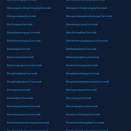
Betreuungseinrichtung Reinigung Darmstadt
Bildungseinrichtungsreinigung Darmstadt
Bildungsreinigung Darmstadt
Bildungsreinigungsdienstleistungen Darmstadt
Bio-Reinigung Darmstadt
Bodenbelagreinigung Darmstadt
Bodenbelagsreinigung Darmstadt
Bodenflächenpflege Darmstadt
Bodenflächenreinigung Darmstadt
Bodenflächenreinigungsservice Darmstadt
Bodenpflege Darmstadt
Bodenpflegedienste Darmstadt
Bodenreinigung Darmstadt
Bodenreinigungsfirma Darmstadt
Bodenreinigungsservice Darmstadt
Büroflächenreinigung Darmstadt
Bürogebäudepflege Darmstadt
Bürogebäudereinigung Darmstadt
Bürogebäudesauberkeit Darmstadt
Bürogebäudeunterhaltsreinigung Darmstadt
Bürohygiene Darmstadt
Bürohygienedienste Darmstadt
Büroputzdienst Darmstadt
Büroreinigung Darmstadt
Büroreinigungsdienste Darmstadt
Büroreinigungsfirma Darmstadt
Büroreinigungsservice Darmstadt
Büroservice Reinigung Darmstadt
Einzelhandelsbetriebsreinigung Darmstadt
Einzelhandelsflächenpflege Darmstadt
Einzelhandelsflächenreinigung Darmstadt
Einzelhandelsgebäudereinigung Darmstadt