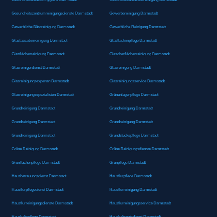
Gesundheitszentrumreinigungsdienste Darmstadt
Gewerbereinigung Darmstadt
Gewerbliche Büroreinigung Darmstadt
Gewerbliche Reinigung Darmstadt
Glasfassadenreinigung Darmstadt
Glasflächenpflege Darmstadt
Glasflächenreinigung Darmstadt
Glasoberflächenreinigung Darmstadt
Glasreinigerdienst Darmstadt
Glasreinigung Darmstadt
Glasreinigungsexperten Darmstadt
Glasreinigungsservice Darmstadt
Glasreinigungsspezialisten Darmstadt
Grünanlagenpflege Darmstadt
Grundreinigung Darmstadt
Grundreinigung Darmstadt
Grundreinigung Darmstadt
Grundreinigung Darmstadt
Grundreinigung Darmstadt
Grundstückspflege Darmstadt
Grüne Reinigung Darmstadt
Grüne Reinigungsdienste Darmstadt
Grünflächenpflege Darmstadt
Grünpflege Darmstadt
Hausbetreuungsdienst Darmstadt
Hausflurpflege Darmstadt
Hausflurpflegedienst Darmstadt
Hausflurreinigung Darmstadt
Hausflurreinigungsdienste Darmstadt
Hausflurreinigungsservice Darmstadt
Haushaltspflege Darmstadt
Haushaltsputzdienst Darmstadt