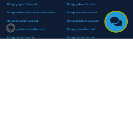
Reinigungsagentur Darmstadt
Reinigungsdienst Darmstadt
Reinigungsdienst für Privathaushalte Darmstadt
Reinigungsexperte Darmstadt

Reinigungsexperten Darmstadt
Reinigungsfachkraft Darmstadt
Reinigungsfachmann/-frau Darmstadt
Reinigungsfirma Darmstadt
Reinigungskraft Darmstadt
Reinigungskraft Darmstadt
Reinigungspersonal Darmstadt
Reinigungsservice Darmstadt
Reinigungsservice für Oberflächen Darmstadt
Reinigungsspezialdienstleister Darmstadt
Reinigungsspezialist Darmstadt
Reinigungsteam Darmstadt
Reinigungstruppe Darmstadt
Reinigungsunternehmen Darmstadt
Rundumreinigung Darmstadt
Sanitäranlagenreinigung Darmstadt
Sanitärhygiene Darmstadt
Sanitärreinigung Darmstadt
Sanitärreinigung Groß-Umstadt
Sanitärreinigungsdienste Darmstadt
Sanitärreinigungsservice Darmstadt
Sauberkeitsservice Darmstadt
Sauberkeitsservice Darmstadt
Sauberkeitsspezialdienstleister Darmstadt
Sauberkeitsspezialist Darmstadt
Scheibenreinigung Darmstadt
Schneepflugdienst Darmstadt
Schneeräumarbeiten Darmstadt