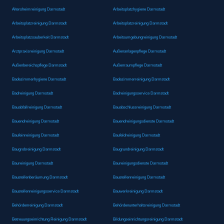
Altersheimreinigung Darmstadt
Arbeitsplatzhygiene Darmstadt
Arbeitsplatzreinigung Darmstadt
Arbeitsplatzreinigung Darmstadt
Arbeitsplatzsauberkeit Darmstadt
Arbeitsumgebungreinigung Darmstadt
Arztpraxisreinigung Darmstadt
Außenanlagenpflege Darmstadt
Außenbereichspflege Darmstadt
Außenraumpflege Darmstadt
Badezimmerhygiene Darmstadt
Badezimmerreinigung Darmstadt
Badreinigung Darmstadt
Badreinigungsservice Darmstadt
Bauabfallreinigung Darmstadt
Bauabschlussreinigung Darmstadt
Bauendreinigung Darmstadt
Bauendreinigungsdienste Darmstadt
Baufeinreinigung Darmstadt
Baufeldreinigung Darmstadt
Baugrobreinigung Darmstadt
Baugrundreinigung Darmstadt
Baureinigung Darmstadt
Baureinigungsdienste Darmstadt
Baustellenberäumung Darmstadt
Baustellenreinigung Darmstadt
Baustellenreinigungsservice Darmstadt
Bauwerkreinigung Darmstadt
Behördenreinigung Darmstadt
Behördenunterhaltsreinigung Darmstadt
Betreuungseinrichtung Reinigung Darmstadt
Bildungseinrichtungsreinigung Darmstadt