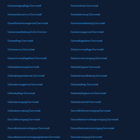
Gartenanlagenpflege Darmstadt
Gartenarbeiten Darmstadt
Gartenarbeitsservice Darmstadt
Gartenbetreuung Darmstadt
Gartenflächenmanagement Darmstadt
Garteninstandhaltung Darmstadt
Garteninstandhaltung Groß-Zimmern
Gartenmanagement Darmstadt
Gartenpflege Darmstadt
Gartenpflegedienst Darmstadt
Gartenservice Darmstadt
Gästezimmerpflege Darmstadt
Gästezimmerpflegedienst Darmstadt
Gästezimmerreinigung Darmstadt
Gebäudebetreuung Darmstadt
Gebäudehygiene Darmstadt
Gebäudehygienedienste Darmstadt
Gebäudeinstandhaltung Darmstadt
Gebäudemanagement Darmstadt
Gebäudepflege Darmstadt
Gebäudepflege Darmstadt
Gebäudepflegeservice Darmstadt
Gebäudereinigung Darmstadt
Gebäudeunterhalt Darmstadt
Gebäudeverwaltung Darmstadt
Geschäftsflächenreinigung Darmstadt
Geschäftsreinigung Darmstadt
Gesundheitseinrichtungsreinigung Darmstadt
Gesundheitszentrumhygiene Darmstadt
Gesundheitszentrumreinigung Darmstadt
Gesundheitszentrumreinigungsdienste Darmstadt
Gewerbereinigung Darmstadt