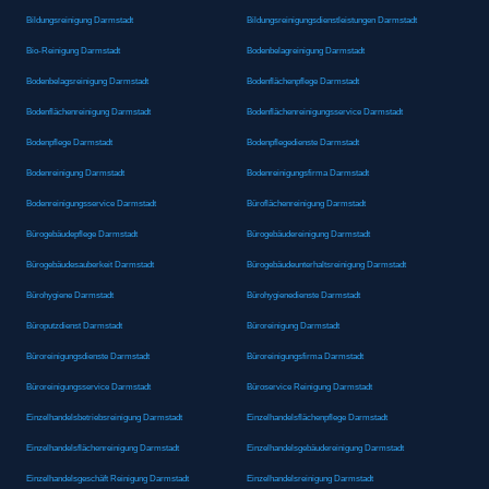
Bildungsreinigung Darmstadt
Bildungsreinigungsdienstleistungen Darmstadt
Bio-Reinigung Darmstadt
Bodenbelagreinigung Darmstadt
Bodenbelagsreinigung Darmstadt
Bodenflächenpflege Darmstadt
Bodenflächenreinigung Darmstadt
Bodenflächenreinigungsservice Darmstadt
Bodenpflege Darmstadt
Bodenpflegedienste Darmstadt
Bodenreinigung Darmstadt
Bodenreinigungsfirma Darmstadt
Bodenreinigungsservice Darmstadt
Büroflächenreinigung Darmstadt
Bürogebäudepflege Darmstadt
Bürogebäudereinigung Darmstadt
Bürogebäudesauberkeit Darmstadt
Bürogebäudeunterhaltsreinigung Darmstadt
Bürohygiene Darmstadt
Bürohygienedienste Darmstadt
Büroputzdienst Darmstadt
Büroreinigung Darmstadt
Büroreinigungsdienste Darmstadt
Büroreinigungsfirma Darmstadt
Büroreinigungsservice Darmstadt
Büroservice Reinigung Darmstadt
Einzelhandelsbetriebsreinigung Darmstadt
Einzelhandelsflächenpflege Darmstadt
Einzelhandelsflächenreinigung Darmstadt
Einzelhandelsgebäudereinigung Darmstadt
Einzelhandelsgeschäft Reinigung Darmstadt
Einzelhandelsreinigung Darmstadt