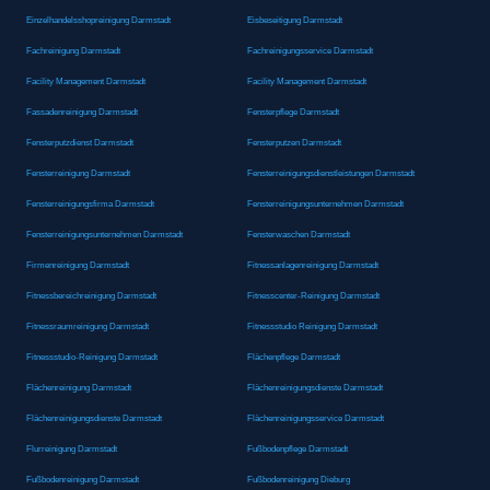
Einzelhandelsshopreinigung Darmstadt
Eisbeseitigung Darmstadt
Fachreinigung Darmstadt
Fachreinigungsservice Darmstadt
Facility Management Darmstadt
Facility Management Darmstadt
Fassadenreinigung Darmstadt
Fensterpflege Darmstadt
Fensterputzdienst Darmstadt
Fensterputzen Darmstadt
Fensterreinigung Darmstadt
Fensterreinigungsdienstleistungen Darmstadt
Fensterreinigungsfirma Darmstadt
Fensterreinigungsunternehmen Darmstadt
Fensterreinigungsunternehmen Darmstadt
Fensterwaschen Darmstadt
Firmenreinigung Darmstadt
Fitnessanlagenreinigung Darmstadt
Fitnessbereichreinigung Darmstadt
Fitnesscenter-Reinigung Darmstadt
Fitnessraumreinigung Darmstadt
Fitnessstudio Reinigung Darmstadt
Fitnessstudio-Reinigung Darmstadt
Flächenpflege Darmstadt
Flächenreinigung Darmstadt
Flächenreinigungsdienste Darmstadt
Flächenreinigungsdienste Darmstadt
Flächenreinigungsservice Darmstadt
Flurreinigung Darmstadt
Fußbodenpflege Darmstadt
Fußbodenreinigung Darmstadt
Fußbodenreinigung Dieburg