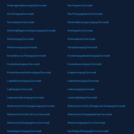
Kindertagesstättenreinigung Darmstadt
Kita-Hygiene Darmstadt
Kita-Reinigung Darmstadt
Kita-Reinigungsdienste Darmstadt
Kita-Sauberkeit Darmstadt
Kleinkindbetreuungsreinigung Darmstadt
Kleinkindpflegeeinrichtungsreinigung Darmstadt
Klinikhygiene Darmstadt
Klinikreinigung Darmstadt
Kliniksauberkeit Darmstadt
Klinikumreinigung Darmstadt
Komplettreinigung Darmstadt
Komplettservice Reinigung Darmstadt
Krankenhausgebäudereinigung Darmstadt
Krankenhaushygiene Darmstadt
Krankenhausreinigung Darmstadt
Krankenhausunterhaltsreinigung Darmstadt
Krippenreinigung Darmstadt
Ladenflächenreinigung Darmstadt
Ladenfrontreinigung Darmstadt
Ladenhygiene Darmstadt
Ladenreinigung Darmstadt
Ladenunterhaltsreinigung Darmstadt
Landschaftspflege Darmstadt
Medizinische Einrichtungsreinigung Darmstadt
Medizinische Facility Management Reinigung Darmstadt
Medizinische Facility Services Darmstadt
Medizinische Reinigungsdienste Darmstadt
Medizinische Reinigungsfirma Darmstadt
Medizinreinigungsservice Darmstadt
Nachhaltige Reinigung Darmstadt
Nachhaltige Reinigungsfirma Darmstadt