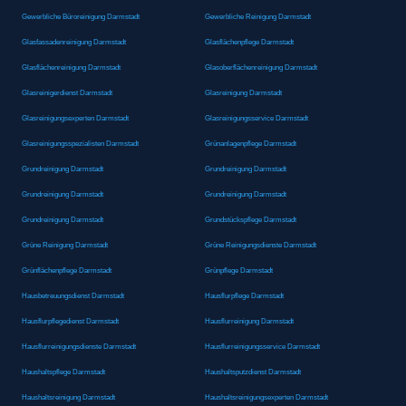
Gewerbliche Büroreinigung Darmstadt
Gewerbliche Reinigung Darmstadt
Glasfassadenreinigung Darmstadt
Glasflächenpflege Darmstadt
Glasflächenreinigung Darmstadt
Glasoberflächenreinigung Darmstadt
Glasreinigerdienst Darmstadt
Glasreinigung Darmstadt
Glasreinigungsexperten Darmstadt
Glasreinigungsservice Darmstadt
Glasreinigungsspezialisten Darmstadt
Grünanlagenpflege Darmstadt
Grundreinigung Darmstadt
Grundreinigung Darmstadt
Grundreinigung Darmstadt
Grundreinigung Darmstadt
Grundreinigung Darmstadt
Grundstückspflege Darmstadt
Grüne Reinigung Darmstadt
Grüne Reinigungsdienste Darmstadt
Grünflächenpflege Darmstadt
Grünpflege Darmstadt
Hausbetreuungsdienst Darmstadt
Hausflurpflege Darmstadt
Hausflurpflegedienst Darmstadt
Hausflurreinigung Darmstadt
Hausflurreinigungsdienste Darmstadt
Hausflurreinigungsservice Darmstadt
Haushaltspflege Darmstadt
Haushaltsputzdienst Darmstadt
Haushaltsreinigung Darmstadt
Haushaltsreinigungsexperten Darmstadt