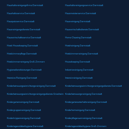
Haushaltsreinigungsfirma Darmstadt
Haushaltsreinigungsservice Darmstadt
Haushaltsservice Darmstadt
Hausmeisterservice Darmstadt
Hausputzservice Darmstadt
Hausreinigung Darmstadt
Hausreinigungsdienste Darmstadt
Hauswirtschaftsdienste Darmstadt
Hauswirtschaftsservice Darmstadt
Home Cleaning Darmstadt
Hotel-Housekeeping Darmstadt
Hotelreinigung Darmstadt
Hotelzimmerpflege Darmstadt
Hotelzimmerreinigung Darmstadt
Hotelzimmerreinigung Groß-Zimmern
Housekeeping Darmstadt
Hygienedienstleistungen Darmstadt
Industriereinigung Darmstadt
Intensive Reinigung Darmstadt
Intensivreinigung Darmstadt
Kinderbetreuungseinrichtungsreinigung Darmstadt
Kinderbetreuungseinrichtungsreinigungsdienste Darmstadt
Kinderbetreuungseinrichtungsreinigungsdienste Griesheim
Kinderbetreuungsreinigung Darmstadt
Kindergartenreinigung Darmstadt
Kindergartenunterhaltsreinigung Darmstadt
Kindergruppenreinigung Darmstadt
Kinderhortreinigung Darmstadt
Kinderkrippenreinigung Darmstadt
Kinderpflegeraumreinigung Darmstadt
Kindertagesstättenhygiene Darmstadt
Kindertagesstättenhygiene Groß-Zimmern