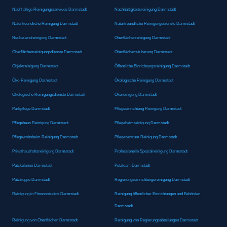
Nachhaltige Reinigungsservices Darmstadt
Nachhaltigkeitsreinigung Darmstadt
Naturfreundliche Reinigung Darmstadt
Naturfreundliche Reinigungsdienste Darmstadt
Neubauendreinigung Darmstadt
Oberflächenreinigung Darmstadt
Oberflächenreinigungsdienste Darmstadt
Oberflächensäuberung Darmstadt
Objektreinigung Darmstadt
Öffentliche Einrichtungsreinigung Darmstadt
Öko-Reinigung Darmstadt
Ökologische Reinigung Darmstadt
Ökologische Reinigungsdienste Darmstadt
Ökoreinigung Darmstadt
Parkpflege Darmstadt
Pflegeeinrichtung Reinigung Darmstadt
Pflegehaus Reinigung Darmstadt
Pflegeheimreinigung Darmstadt
Pflegewohnheim Reinigung Darmstadt
Pflegezentrum Reinigung Darmstadt
Privathaushaltsreinigung Darmstadt
Professionelle Spezialreinigung Darmstadt
Putzkolonne Darmstadt
Putzteam Darmstadt
Putztruppe Darmstadt
Regierungseinrichtungsreinigung Darmstadt
Reinigung in Fitnessstudios Darmstadt
Reinigung öffentlicher Einrichtungen und Behörden
Darmstadt
Reinigung von Oberflächen Darmstadt
Reinigung von Regierungsabteilungen Darmstadt