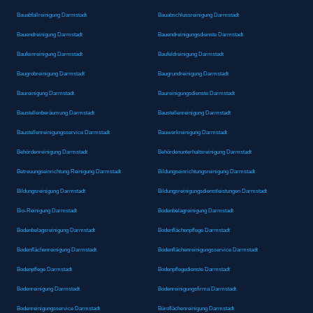
Bauabfallreinigung Darmstadt
Bauabschlussreinigung Darmstadt
Bauendreinigung Darmstadt
Bauendreinigungsdienste Darmstadt
Baufeinreinigung Darmstadt
Baufeldreinigung Darmstadt
Baugrobreinigung Darmstadt
Baugrundreinigung Darmstadt
Baureinigung Darmstadt
Baureinigungsdienste Darmstadt
Baustellenberäumung Darmstadt
Baustellenreinigung Darmstadt
Baustellenreinigungsservice Darmstadt
Bauwerkreinigung Darmstadt
Behördenreinigung Darmstadt
Behördenunterhaltsreinigung Darmstadt
Betreuungseinrichtung Reinigung Darmstadt
Bildungseinrichtungsreinigung Darmstadt
Bildungsreinigung Darmstadt
Bildungsreinigungsdienstleistungen Darmstadt
Bio-Reinigung Darmstadt
Bodenbelagreinigung Darmstadt
Bodenbelagsreinigung Darmstadt
Bodenflächenpflege Darmstadt
Bodenflächenreinigung Darmstadt
Bodenflächenreinigungsservice Darmstadt
Bodenpflege Darmstadt
Bodenpflegedienste Darmstadt
Bodenreinigung Darmstadt
Bodenreinigungsfirma Darmstadt
Bodenreinigungsservice Darmstadt
Büroflächenreinigung Darmstadt