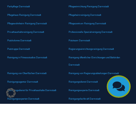
Parkpflege Darmstadt
Pflegeeinrichtung Reinigung Darmstadt
Pflegehaus Reinigung Darmstadt
Pflegeheimreinigung Darmstadt
Pflegewohnheim Reinigung Darmstadt
Pflegezentrum Reinigung Darmstadt
Privathaushaltsreinigung Darmstadt
Professionelle Spezialreinigung Darmstadt
Putzkolonne Darmstadt
Putzteam Darmstadt
Putztruppe Darmstadt
Regierungseinrichtungsreinigung Darmstadt
Reinigung in Fitnessstudios Darmstadt
Reinigung öffentlicher Einrichtungen und Behörden
Darmstadt
Reinigung von Oberflächen Darmstadt
Reinigung von Regierungsabteilungen Darmstadt
Reinigungsagentur Darmstadt
Reinigungsdienst Darmstadt

Reinigungsdienst für Privathaushalte Darmstadt
Reinigungsexperte Darmstadt
Reinigungsexperten Darmstadt
Reinigungsfachkraft Darmstadt
Reinigungsfachmann/-frau Darmstadt
Reinigungsfirma Darmstadt
Reinigungskraft Darmstadt
Reinigungskraft Darmstadt
Reinigungspersonal Darmstadt
Reinigungsservice Darmstadt
Reinigungsservice für Oberflächen Darmstadt
Reinigungsspezialdienstleister Darmstadt