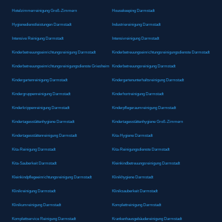
Hotelzimmerreinigung Groß-Zimmern
Housekeeping Darmstadt
Hygienedienstleistungen Darmstadt
Industriereinigung Darmstadt
Intensive Reinigung Darmstadt
Intensivreinigung Darmstadt
Kinderbetreuungseinrichtungsreinigung Darmstadt
Kinderbetreuungseinrichtungsreinigungsdienste Darmstadt
Kinderbetreuungseinrichtungsreinigungsdienste Griesheim
Kinderbetreuungsreinigung Darmstadt
Kindergartenreinigung Darmstadt
Kindergartenunterhaltsreinigung Darmstadt
Kindergruppenreinigung Darmstadt
Kinderhortreinigung Darmstadt
Kinderkrippenreinigung Darmstadt
Kinderpflegeraumreinigung Darmstadt
Kindertagesstättenhygiene Darmstadt
Kindertagesstättenhygiene Groß-Zimmern
Kindertagesstättenreinigung Darmstadt
Kita-Hygiene Darmstadt
Kita-Reinigung Darmstadt
Kita-Reinigungsdienste Darmstadt
Kita-Sauberkeit Darmstadt
Kleinkindbetreuungsreinigung Darmstadt
Kleinkindpflegeeinrichtungsreinigung Darmstadt
Klinikhygiene Darmstadt
Klinikreinigung Darmstadt
Kliniksauberkeit Darmstadt
Klinikumreinigung Darmstadt
Komplettreinigung Darmstadt
Komplettservice Reinigung Darmstadt
Krankenhausgebäudereinigung Darmstadt