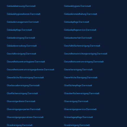
Gebäudebetreuung Darmstadt
Gebäudehygiene Darmstadt
Gebäudehygienedienste Darmstadt
Gebäudeinstandhaltung Darmstadt
Gebäudemanagement Darmstadt
Gebäudepflege Darmstadt
Gebäudepflege Darmstadt
Gebäudepflegeservice Darmstadt
Gebäudereinigung Darmstadt
Gebäudeunterhalt Darmstadt
Gebäudeverwaltung Darmstadt
Geschäftsflächenreinigung Darmstadt
Geschäftsreinigung Darmstadt
Gesundheitseinrichtungsreinigung Darmstadt
Gesundheitszentrumhygiene Darmstadt
Gesundheitszentrumreinigung Darmstadt
Gesundheitszentrumreinigungsdienste Darmstadt
Gewerbereinigung Darmstadt
Gewerbliche Büroreinigung Darmstadt
Gewerbliche Reinigung Darmstadt
Glasfassadenreinigung Darmstadt
Glasflächenpflege Darmstadt
Glasflächenreinigung Darmstadt
Glasoberflächenreinigung Darmstadt
Glasreinigerdienst Darmstadt
Glasreinigung Darmstadt
Glasreinigungsexperten Darmstadt
Glasreinigungsservice Darmstadt
Glasreinigungsspezialisten Darmstadt
Grünanlagenpflege Darmstadt
Grundreinigung Darmstadt
Grundreinigung Darmstadt