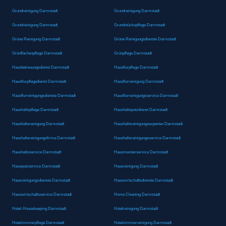
Grundreinigung Darmstadt
Grundreinigung Darmstadt
Grundreinigung Darmstadt
Grundstückspflege Darmstadt
Grüne Reinigung Darmstadt
Grüne Reinigungsdienste Darmstadt
Grünflächenpflege Darmstadt
Grünpflege Darmstadt
Hausbetreuungsdienst Darmstadt
Hausflurpflege Darmstadt
Hausflurpflegedienst Darmstadt
Hausflurreinigung Darmstadt
Hausflurreinigungsdienste Darmstadt
Hausflurreinigungsservice Darmstadt
Haushaltspflege Darmstadt
Haushaltsputzdienst Darmstadt
Haushaltsreinigung Darmstadt
Haushaltsreinigungsexperten Darmstadt
Haushaltsreinigungsfirma Darmstadt
Haushaltsreinigungsservice Darmstadt
Haushaltsservice Darmstadt
Hausmeisterservice Darmstadt
Hausputzservice Darmstadt
Hausreinigung Darmstadt
Hausreinigungsdienste Darmstadt
Hauswirtschaftsdienste Darmstadt
Hauswirtschaftsservice Darmstadt
Home Cleaning Darmstadt
Hotel-Housekeeping Darmstadt
Hotelreinigung Darmstadt
Hotelzimmerpflege Darmstadt
Hotelzimmerreinigung Darmstadt