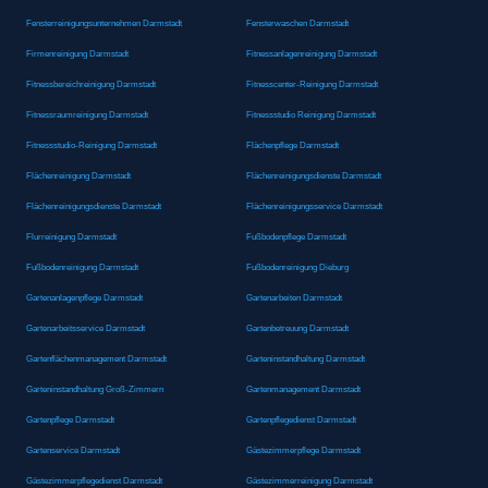
Fensterreinigungsunternehmen Darmstadt
Fensterwaschen Darmstadt
Firmenreinigung Darmstadt
Fitnessanlagenreinigung Darmstadt
Fitnessbereichreinigung Darmstadt
Fitnesscenter-Reinigung Darmstadt
Fitnessraumreinigung Darmstadt
Fitnessstudio Reinigung Darmstadt
Fitnessstudio-Reinigung Darmstadt
Flächenpflege Darmstadt
Flächenreinigung Darmstadt
Flächenreinigungsdienste Darmstadt
Flächenreinigungsdienste Darmstadt
Flächenreinigungsservice Darmstadt
Flurreinigung Darmstadt
Fußbodenpflege Darmstadt
Fußbodenreinigung Darmstadt
Fußbodenreinigung Dieburg
Gartenanlagenpflege Darmstadt
Gartenarbeiten Darmstadt
Gartenarbeitsservice Darmstadt
Gartenbetreuung Darmstadt
Gartenflächenmanagement Darmstadt
Garteninstandhaltung Darmstadt
Garteninstandhaltung Groß-Zimmern
Gartenmanagement Darmstadt
Gartenpflege Darmstadt
Gartenpflegedienst Darmstadt
Gartenservice Darmstadt
Gästezimmerpflege Darmstadt
Gästezimmerpflegedienst Darmstadt
Gästezimmerreinigung Darmstadt