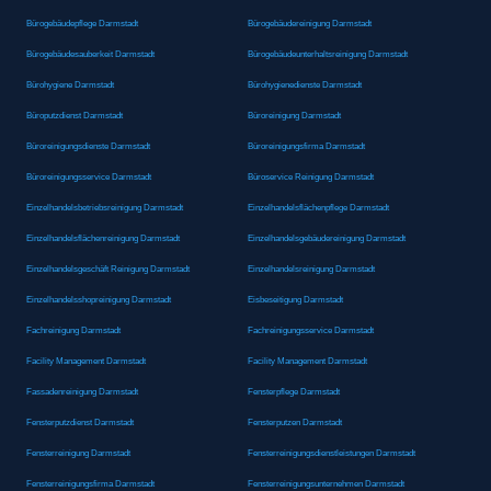
Bürogebäudepflege Darmstadt
Bürogebäudereinigung Darmstadt
Bürogebäudesauberkeit Darmstadt
Bürogebäudeunterhaltsreinigung Darmstadt
Bürohygiene Darmstadt
Bürohygienedienste Darmstadt
Büroputzdienst Darmstadt
Büroreinigung Darmstadt
Büroreinigungsdienste Darmstadt
Büroreinigungsfirma Darmstadt
Büroreinigungsservice Darmstadt
Büroservice Reinigung Darmstadt
Einzelhandelsbetriebsreinigung Darmstadt
Einzelhandelsflächenpflege Darmstadt
Einzelhandelsflächenreinigung Darmstadt
Einzelhandelsgebäudereinigung Darmstadt
Einzelhandelsgeschäft Reinigung Darmstadt
Einzelhandelsreinigung Darmstadt
Einzelhandelsshopreinigung Darmstadt
Eisbeseitigung Darmstadt
Fachreinigung Darmstadt
Fachreinigungsservice Darmstadt
Facility Management Darmstadt
Facility Management Darmstadt
Fassadenreinigung Darmstadt
Fensterpflege Darmstadt
Fensterputzdienst Darmstadt
Fensterputzen Darmstadt
Fensterreinigung Darmstadt
Fensterreinigungsdienstleistungen Darmstadt
Fensterreinigungsfirma Darmstadt
Fensterreinigungsunternehmen Darmstadt