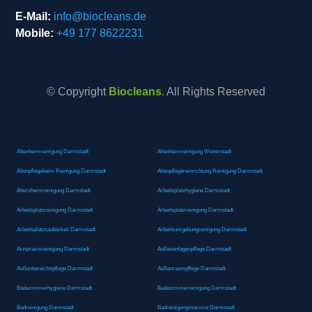
E-Mail:
info@biocleans.de
Mobile:
+49 177 8622231
© Copyright
Biocleans
. All Rights Reserved
Altenheimreinigung Darmstadt
Altenheimreinigung Weiterstadt
Altenpflegeheim Reinigung Darmstadt
Altenpflegereinrichtung Reinigung Darmstadt
Altersheimreinigung Darmstadt
Arbeitsplatzhygiene Darmstadt
Arbeitsplatzreinigung Darmstadt
Arbeitsplatzreinigung Darmstadt
Arbeitsplatzsauberkeit Darmstadt
Arbeitsumgebungreinigung Darmstadt
Arztpraxisreinigung Darmstadt
Außenanlagenpflege Darmstadt
Außenbereichspflege Darmstadt
Außenraumpflege Darmstadt
Badezimmerhygiene Darmstadt
Badezimmerreinigung Darmstadt
Badreinigung Darmstadt
Badreinigungsservice Darmstadt