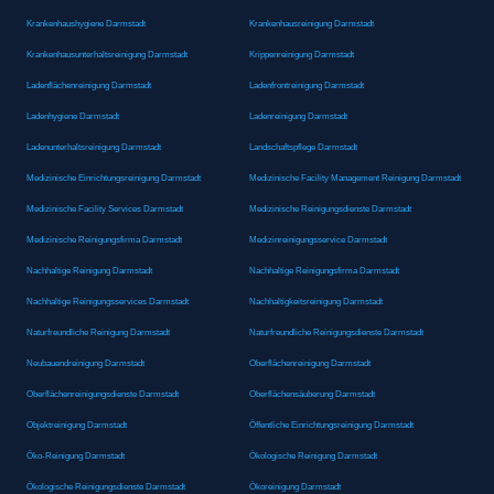
Krankenhaushygiene Darmstadt
Krankenhausreinigung Darmstadt
Krankenhausunterhaltsreinigung Darmstadt
Krippenreinigung Darmstadt
Ladenflächenreinigung Darmstadt
Ladenfrontreinigung Darmstadt
Ladenhygiene Darmstadt
Ladenreinigung Darmstadt
Ladenunterhaltsreinigung Darmstadt
Landschaftspflege Darmstadt
Medizinische Einrichtungsreinigung Darmstadt
Medizinische Facility Management Reinigung Darmstadt
Medizinische Facility Services Darmstadt
Medizinische Reinigungsdienste Darmstadt
Medizinische Reinigungsfirma Darmstadt
Medizinreinigungsservice Darmstadt
Nachhaltige Reinigung Darmstadt
Nachhaltige Reinigungsfirma Darmstadt
Nachhaltige Reinigungsservices Darmstadt
Nachhaltigkeitsreinigung Darmstadt
Naturfreundliche Reinigung Darmstadt
Naturfreundliche Reinigungsdienste Darmstadt
Neubauendreinigung Darmstadt
Oberflächenreinigung Darmstadt
Oberflächenreinigungsdienste Darmstadt
Oberflächensäuberung Darmstadt
Objektreinigung Darmstadt
Öffentliche Einrichtungsreinigung Darmstadt
Öko-Reinigung Darmstadt
Ökologische Reinigung Darmstadt
Ökologische Reinigungsdienste Darmstadt
Ökoreinigung Darmstadt