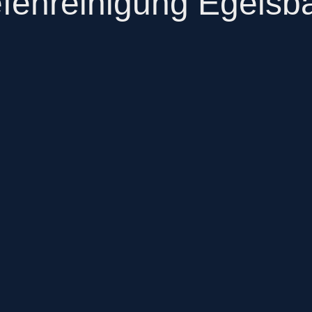
efenreinigung Egelsb