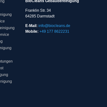
BioCleans Gebäudereinigung
ung
Franklin Str. 34
inigung
64285 Darmstadt
ice
E-Mail:
info@biocleans.de
einigung
Mobile:
+49 177 8622231
rvice
ng
inigung
chtungen
st
igung
inigung