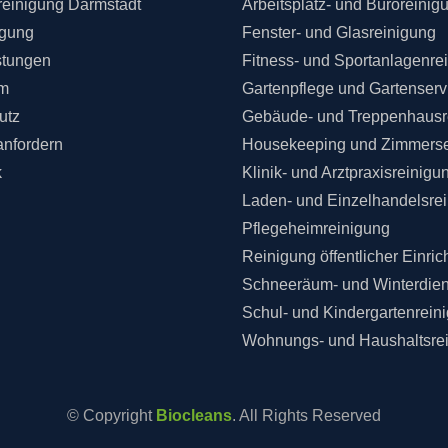
einigung Darmstadt
Arbeitsplatz- und Büroreinig
igung
Fenster- und Glasreinigung
stungen
Fitness- und Sportanlagenre
m
Gartenpflege und Gartenserv
utz
Gebäude- und Treppenhausr
anfordern
Housekeeping und Zimmerse
k
Klinik- und Arztpraxisreinigu
Laden- und Einzelhandelsre
Pflegeheimreinigung
Reinigung öffentlicher Einri
Schneeräum- und Winterdien
Schul- und Kindergartenrein
Wohnungs- und Haushaltsre
© Copyright
Biocleans
. All Rights Reserved