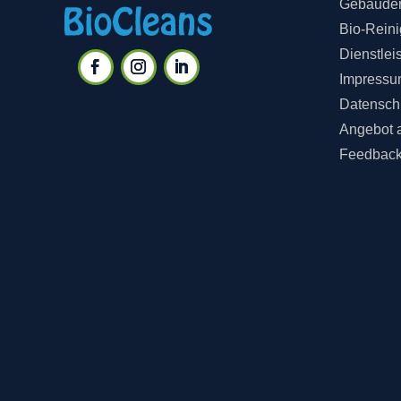
Gebäuder
Bio-Rein
Dienstlei
Impressu
Datensch
Angebot 
Feedbac