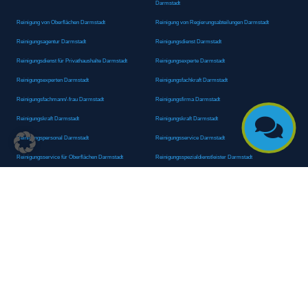
Darmstadt
Reinigung von Oberflächen Darmstadt
Reinigung von Regierungsabteilungen Darmstadt
Reinigungsagentur Darmstadt
Reinigungsdienst Darmstadt
Reinigungsdienst für Privathaushalte Darmstadt
Reinigungsexperte Darmstadt
Reinigungsexperten Darmstadt
Reinigungsfachkraft Darmstadt
Reinigungsfachmann/-frau Darmstadt
Reinigungsfirma Darmstadt

Reinigungskraft Darmstadt
Reinigungskraft Darmstadt
Reinigungspersonal Darmstadt
Reinigungsservice Darmstadt
Reinigungsservice für Oberflächen Darmstadt
Reinigungsspezialdienstleister Darmstadt
Reinigungsspezialist Darmstadt
Reinigungsteam Darmstadt
Reinigungstruppe Darmstadt
Reinigungsunternehmen Darmstadt
Rundumreinigung Darmstadt
Sanitäranlagenreinigung Darmstadt
Sanitärhygiene Darmstadt
Sanitärreinigung Darmstadt
Sanitärreinigung Groß-Umstadt
Sanitärreinigungsdienste Darmstadt
Sanitärreinigungsservice Darmstadt
Sauberkeitsservice Darmstadt
Sauberkeitsservice Darmstadt
Sauberkeitsspezialdienstleister Darmstadt