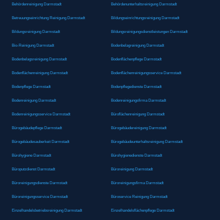
Behördenreinigung Darmstadt
Behördenunterhaltsreinigung Darmstadt
Betreuungseinrichtung Reinigung Darmstadt
Bildungseinrichtungsreinigung Darmstadt
Bildungsreinigung Darmstadt
Bildungsreinigungsdienstleistungen Darmstadt
Bio-Reinigung Darmstadt
Bodenbelagreinigung Darmstadt
Bodenbelagsreinigung Darmstadt
Bodenflächenpflege Darmstadt
Bodenflächenreinigung Darmstadt
Bodenflächenreinigungsservice Darmstadt
Bodenpflege Darmstadt
Bodenpflegedienste Darmstadt
Bodenreinigung Darmstadt
Bodenreinigungsfirma Darmstadt
Bodenreinigungsservice Darmstadt
Büroflächenreinigung Darmstadt
Bürogebäudepflege Darmstadt
Bürogebäudereinigung Darmstadt
Bürogebäudesauberkeit Darmstadt
Bürogebäudeunterhaltsreinigung Darmstadt
Bürohygiene Darmstadt
Bürohygienedienste Darmstadt
Büroputzdienst Darmstadt
Büroreinigung Darmstadt
Büroreinigungsdienste Darmstadt
Büroreinigungsfirma Darmstadt
Büroreinigungsservice Darmstadt
Büroservice Reinigung Darmstadt
Einzelhandelsbetriebsreinigung Darmstadt
Einzelhandelsflächenpflege Darmstadt