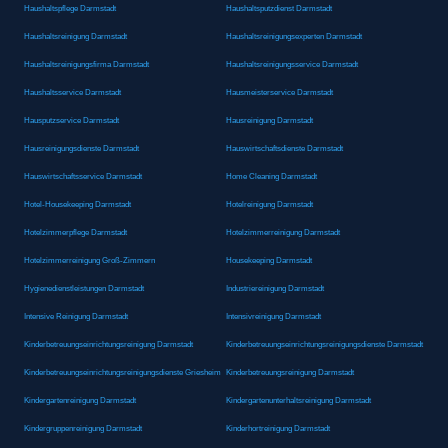
Haushaltspflege Darmstadt
Haushaltsputzdienst Darmstadt
Haushaltsreinigung Darmstadt
Haushaltsreinigungsexperten Darmstadt
Haushaltsreinigungsfirma Darmstadt
Haushaltsreinigungsservice Darmstadt
Haushaltsservice Darmstadt
Hausmeisterservice Darmstadt
Hausputzservice Darmstadt
Hausreinigung Darmstadt
Hausreinigungsdienste Darmstadt
Hauswirtschaftsdienste Darmstadt
Hauswirtschaftsservice Darmstadt
Home Cleaning Darmstadt
Hotel-Housekeeping Darmstadt
Hotelreinigung Darmstadt
Hotelzimmerpflege Darmstadt
Hotelzimmerreinigung Darmstadt
Hotelzimmerreinigung Groß-Zimmern
Housekeeping Darmstadt
Hygienedienstleistungen Darmstadt
Industriereinigung Darmstadt
Intensive Reinigung Darmstadt
Intensivreinigung Darmstadt
Kinderbetreuungseinrichtungsreinigung Darmstadt
Kinderbetreuungseinrichtungsreinigungsdienste Darmstadt
Kinderbetreuungseinrichtungsreinigungsdienste Griesheim
Kinderbetreuungsreinigung Darmstadt
Kindergartenreinigung Darmstadt
Kindergartenunterhaltsreinigung Darmstadt
Kindergruppenreinigung Darmstadt
Kinderhortreinigung Darmstadt