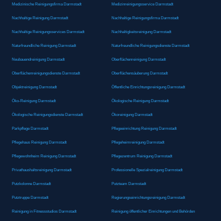
Medizinische Reinigungsfirma Darmstadt
Medizinreinigungsservice Darmstadt
Nachhaltige Reinigung Darmstadt
Nachhaltige Reinigungsfirma Darmstadt
Nachhaltige Reinigungsservices Darmstadt
Nachhaltigkeitsreinigung Darmstadt
Naturfreundliche Reinigung Darmstadt
Naturfreundliche Reinigungsdienste Darmstadt
Neubauendreinigung Darmstadt
Oberflächenreinigung Darmstadt
Oberflächenreinigungsdienste Darmstadt
Oberflächensäuberung Darmstadt
Objektreinigung Darmstadt
Öffentliche Einrichtungsreinigung Darmstadt
Öko-Reinigung Darmstadt
Ökologische Reinigung Darmstadt
Ökologische Reinigungsdienste Darmstadt
Ökoreinigung Darmstadt
Parkpflege Darmstadt
Pflegeeinrichtung Reinigung Darmstadt
Pflegehaus Reinigung Darmstadt
Pflegeheimreinigung Darmstadt
Pflegewohnheim Reinigung Darmstadt
Pflegezentrum Reinigung Darmstadt
Privathaushaltsreinigung Darmstadt
Professionelle Spezialreinigung Darmstadt
Putzkolonne Darmstadt
Putzteam Darmstadt
Putztruppe Darmstadt
Regierungseinrichtungsreinigung Darmstadt
Reinigung in Fitnessstudios Darmstadt
Reinigung öffentlicher Einrichtungen und Behörden