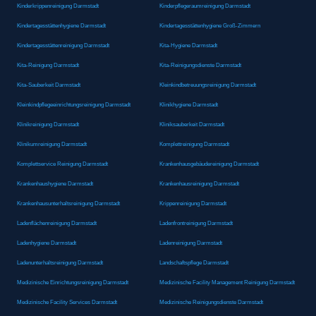
Kinderkrippenreinigung Darmstadt
Kinderpflegeraumreinigung Darmstadt
Kindertagesstättenhygiene Darmstadt
Kindertagesstättenhygiene Groß-Zimmern
Kindertagesstättenreinigung Darmstadt
Kita-Hygiene Darmstadt
Kita-Reinigung Darmstadt
Kita-Reinigungsdienste Darmstadt
Kita-Sauberkeit Darmstadt
Kleinkindbetreuungsreinigung Darmstadt
Kleinkindpflegeeinrichtungsreinigung Darmstadt
Klinikhygiene Darmstadt
Klinikreinigung Darmstadt
Kliniksauberkeit Darmstadt
Klinikumreinigung Darmstadt
Komplettreinigung Darmstadt
Komplettservice Reinigung Darmstadt
Krankenhausgebäudereinigung Darmstadt
Krankenhaushygiene Darmstadt
Krankenhausreinigung Darmstadt
Krankenhausunterhaltsreinigung Darmstadt
Krippenreinigung Darmstadt
Ladenflächenreinigung Darmstadt
Ladenfrontreinigung Darmstadt
Ladenhygiene Darmstadt
Ladenreinigung Darmstadt
Ladenunterhaltsreinigung Darmstadt
Landschaftspflege Darmstadt
Medizinische Einrichtungsreinigung Darmstadt
Medizinische Facility Management Reinigung Darmstadt
Medizinische Facility Services Darmstadt
Medizinische Reinigungsdienste Darmstadt