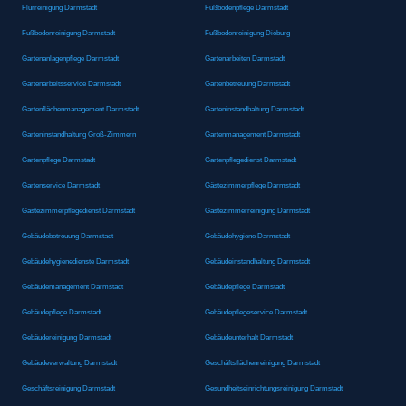
Flurreinigung Darmstadt
Fußbodenpflege Darmstadt
Fußbodenreinigung Darmstadt
Fußbodenreinigung Dieburg
Gartenanlagenpflege Darmstadt
Gartenarbeiten Darmstadt
Gartenarbeitsservice Darmstadt
Gartenbetreuung Darmstadt
Gartenflächenmanagement Darmstadt
Garteninstandhaltung Darmstadt
Garteninstandhaltung Groß-Zimmern
Gartenmanagement Darmstadt
Gartenpflege Darmstadt
Gartenpflegedienst Darmstadt
Gartenservice Darmstadt
Gästezimmerpflege Darmstadt
Gästezimmerpflegedienst Darmstadt
Gästezimmerreinigung Darmstadt
Gebäudebetreuung Darmstadt
Gebäudehygiene Darmstadt
Gebäudehygienedienste Darmstadt
Gebäudeinstandhaltung Darmstadt
Gebäudemanagement Darmstadt
Gebäudepflege Darmstadt
Gebäudepflege Darmstadt
Gebäudepflegeservice Darmstadt
Gebäudereinigung Darmstadt
Gebäudeunterhalt Darmstadt
Gebäudeverwaltung Darmstadt
Geschäftsflächenreinigung Darmstadt
Geschäftsreinigung Darmstadt
Gesundheitseinrichtungsreinigung Darmstadt