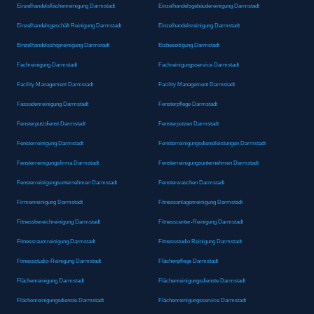
Einzelhandelsflächenreinigung Darmstadt
Einzelhandelsgebäudereinigung Darmstadt
Einzelhandelsgeschäft Reinigung Darmstadt
Einzelhandelsreinigung Darmstadt
Einzelhandelsshopreinigung Darmstadt
Eisbeseitigung Darmstadt
Fachreinigung Darmstadt
Fachreinigungsservice Darmstadt
Facility Management Darmstadt
Facility Management Darmstadt
Fassadenreinigung Darmstadt
Fensterpflege Darmstadt
Fensterputzdienst Darmstadt
Fensterputzen Darmstadt
Fensterreinigung Darmstadt
Fensterreinigungsdienstleistungen Darmstadt
Fensterreinigungsfirma Darmstadt
Fensterreinigungsunternehmen Darmstadt
Fensterreinigungsunternehmen Darmstadt
Fensterwaschen Darmstadt
Firmenreinigung Darmstadt
Fitnessanlagenreinigung Darmstadt
Fitnessbereichreinigung Darmstadt
Fitnesscenter-Reinigung Darmstadt
Fitnessraumreinigung Darmstadt
Fitnessstudio Reinigung Darmstadt
Fitnessstudio-Reinigung Darmstadt
Flächenpflege Darmstadt
Flächenreinigung Darmstadt
Flächenreinigungsdienste Darmstadt
Flächenreinigungsdienste Darmstadt
Flächenreinigungsservice Darmstadt