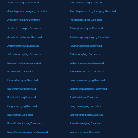
Altenheimreinigung Darmstadt
Altenheimreinigung Weiterstadt
Altenpflegeheim Reinigung Darmstadt
Altenpflegereinrichtung Reinigung Darmstadt
Altersheimreinigung Darmstadt
Arbeitsplatzhygiene Darmstadt
Arbeitsplatzreinigung Darmstadt
Arbeitsplatzreinigung Darmstadt
Arbeitsplatzsauberkeit Darmstadt
Arbeitsumgebungreinigung Darmstadt
Arztpraxisreinigung Darmstadt
Außenanlagenpflege Darmstadt
Außenbereichspflege Darmstadt
Außenraumpflege Darmstadt
Badezimmerhygiene Darmstadt
Badezimmerreinigung Darmstadt
Badreinigung Darmstadt
Badreinigungsservice Darmstadt
Bauabfallreinigung Darmstadt
Bauabschlussreinigung Darmstadt
Bauendreinigung Darmstadt
Bauendreinigungsdienste Darmstadt
Baufeinreinigung Darmstadt
Baufeldreinigung Darmstadt
Baugrobreinigung Darmstadt
Baugrundreinigung Darmstadt
Baureinigung Darmstadt
Baureinigungsdienste Darmstadt
Baustellenberäumung Darmstadt
Baustellenreinigung Darmstadt
Baustellenreinigungsservice Darmstadt
Bauwerkreinigung Darmstadt