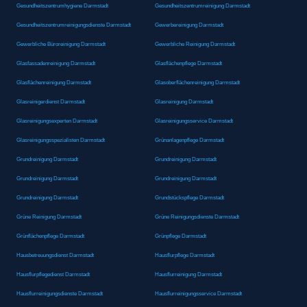
Gesundheitszentrumhygiene Darmstadt
Gesundheitszentrumreinigung Darmstadt
Gesundheitszentrumreinigungsdienste Darmstadt
Gewerbereinigung Darmstadt
Gewerbliche Büroreinigung Darmstadt
Gewerbliche Reinigung Darmstadt
Glasfassadenreinigung Darmstadt
Glasflächenpflege Darmstadt
Glasflächenreinigung Darmstadt
Glasoberflächenreinigung Darmstadt
Glasreinigerdienst Darmstadt
Glasreinigung Darmstadt
Glasreinigungsexperten Darmstadt
Glasreinigungsservice Darmstadt
Glasreinigungsspezialisten Darmstadt
Grünanlagenpflege Darmstadt
Grundreinigung Darmstadt
Grundreinigung Darmstadt
Grundreinigung Darmstadt
Grundreinigung Darmstadt
Grundreinigung Darmstadt
Grundstückspflege Darmstadt
Grüne Reinigung Darmstadt
Grüne Reinigungsdienste Darmstadt
Grünflächenpflege Darmstadt
Grünpflege Darmstadt
Hausbetreuungsdienst Darmstadt
Hausflurpflege Darmstadt
Hausflurpflegedienst Darmstadt
Hausflurreinigung Darmstadt
Hausflurreinigungsdienste Darmstadt
Hausflurreinigungsservice Darmstadt