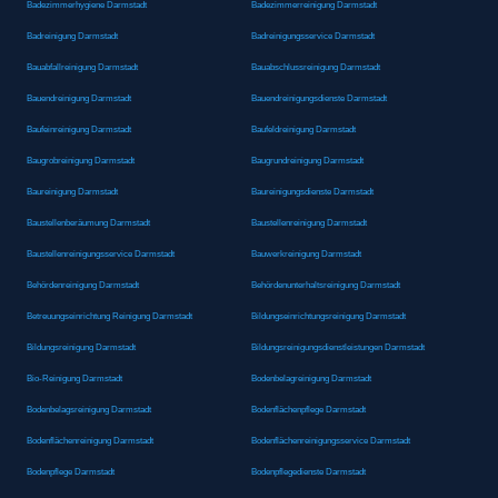
Badezimmerhygiene Darmstadt
Badezimmerreinigung Darmstadt
Badreinigung Darmstadt
Badreinigungsservice Darmstadt
Bauabfallreinigung Darmstadt
Bauabschlussreinigung Darmstadt
Bauendreinigung Darmstadt
Bauendreinigungsdienste Darmstadt
Baufeinreinigung Darmstadt
Baufeldreinigung Darmstadt
Baugrobreinigung Darmstadt
Baugrundreinigung Darmstadt
Baureinigung Darmstadt
Baureinigungsdienste Darmstadt
Baustellenberäumung Darmstadt
Baustellenreinigung Darmstadt
Baustellenreinigungsservice Darmstadt
Bauwerkreinigung Darmstadt
Behördenreinigung Darmstadt
Behördenunterhaltsreinigung Darmstadt
Betreuungseinrichtung Reinigung Darmstadt
Bildungseinrichtungsreinigung Darmstadt
Bildungsreinigung Darmstadt
Bildungsreinigungsdienstleistungen Darmstadt
Bio-Reinigung Darmstadt
Bodenbelagreinigung Darmstadt
Bodenbelagsreinigung Darmstadt
Bodenflächenpflege Darmstadt
Bodenflächenreinigung Darmstadt
Bodenflächenreinigungsservice Darmstadt
Bodenpflege Darmstadt
Bodenpflegedienste Darmstadt