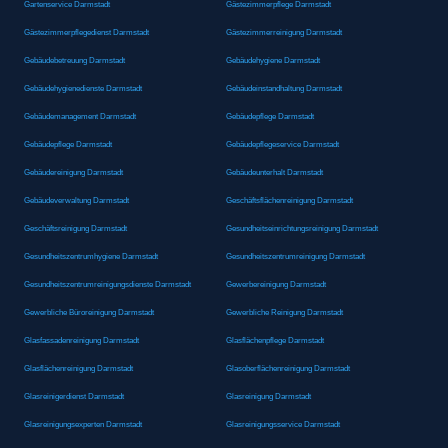
Gartenservice Darmstadt
Gästezimmerpflege Darmstadt
Gästezimmerpflegedienst Darmstadt
Gästezimmerreinigung Darmstadt
Gebäudebetreuung Darmstadt
Gebäudehygiene Darmstadt
Gebäudehygienedienste Darmstadt
Gebäudeinstandhaltung Darmstadt
Gebäudemanagement Darmstadt
Gebäudepflege Darmstadt
Gebäudepflege Darmstadt
Gebäudepflegeservice Darmstadt
Gebäudereinigung Darmstadt
Gebäudeunterhalt Darmstadt
Gebäudeverwaltung Darmstadt
Geschäftsflächenreinigung Darmstadt
Geschäftsreinigung Darmstadt
Gesundheitseinrichtungsreinigung Darmstadt
Gesundheitszentrumhygiene Darmstadt
Gesundheitszentrumreinigung Darmstadt
Gesundheitszentrumreinigungsdienste Darmstadt
Gewerbereinigung Darmstadt
Gewerbliche Büroreinigung Darmstadt
Gewerbliche Reinigung Darmstadt
Glasfassadenreinigung Darmstadt
Glasflächenpflege Darmstadt
Glasflächenreinigung Darmstadt
Glasoberflächenreinigung Darmstadt
Glasreinigerdienst Darmstadt
Glasreinigung Darmstadt
Glasreinigungsexperten Darmstadt
Glasreinigungsservice Darmstadt