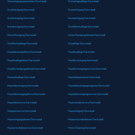
Glasreinigungsspezialisten Darmstadt
Grünanlagenpflege Darmstadt
Grundreinigung Darmstadt
Grundreinigung Darmstadt
Grundreinigung Darmstadt
Grundreinigung Darmstadt
Grundreinigung Darmstadt
Grundstückspflege Darmstadt
Grüne Reinigung Darmstadt
Grüne Reinigungsdienste Darmstadt
Grünflächenpflege Darmstadt
Grünpflege Darmstadt
Hausbetreuungsdienst Darmstadt
Hausflurpflege Darmstadt
Hausflurpflegedienst Darmstadt
Hausflurreinigung Darmstadt
Hausflurreinigungsdienste Darmstadt
Hausflurreinigungsservice Darmstadt
Haushaltspflege Darmstadt
Haushaltsputzdienst Darmstadt
Haushaltsreinigung Darmstadt
Haushaltsreinigungsexperten Darmstadt
Haushaltsreinigungsfirma Darmstadt
Haushaltsreinigungsservice Darmstadt
Haushaltsservice Darmstadt
Hausmeisterservice Darmstadt
Hausputzservice Darmstadt
Hausreinigung Darmstadt
Hausreinigungsdienste Darmstadt
Hauswirtschaftsdienste Darmstadt
Hauswirtschaftsservice Darmstadt
Home Cleaning Darmstadt