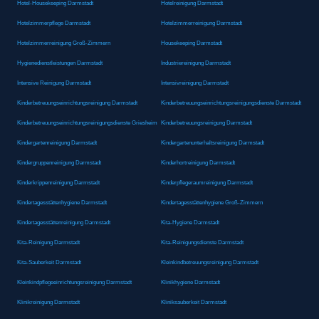
Hotel-Housekeeping Darmstadt
Hotelreinigung Darmstadt
Hotelzimmerpflege Darmstadt
Hotelzimmerreinigung Darmstadt
Hotelzimmerreinigung Groß-Zimmern
Housekeeping Darmstadt
Hygienedienstleistungen Darmstadt
Industriereinigung Darmstadt
Intensive Reinigung Darmstadt
Intensivreinigung Darmstadt
Kinderbetreuungseinrichtungsreinigung Darmstadt
Kinderbetreuungseinrichtungsreinigungsdienste Darmstadt
Kinderbetreuungseinrichtungsreinigungsdienste Griesheim
Kinderbetreuungsreinigung Darmstadt
Kindergartenreinigung Darmstadt
Kindergartenunterhaltsreinigung Darmstadt
Kindergruppenreinigung Darmstadt
Kinderhortreinigung Darmstadt
Kinderkrippenreinigung Darmstadt
Kinderpflegeraumreinigung Darmstadt
Kindertagesstättenhygiene Darmstadt
Kindertagesstättenhygiene Groß-Zimmern
Kindertagesstättenreinigung Darmstadt
Kita-Hygiene Darmstadt
Kita-Reinigung Darmstadt
Kita-Reinigungsdienste Darmstadt
Kita-Sauberkeit Darmstadt
Kleinkindbetreuungsreinigung Darmstadt
Kleinkindpflegeeinrichtungsreinigung Darmstadt
Klinikhygiene Darmstadt
Klinikreinigung Darmstadt
Kliniksauberkeit Darmstadt