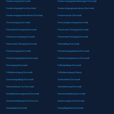
Fensterreinigung Darmstadt
Fensterreinigungsdienstleistungen Darmstadt
Fensterreinigungsfirma Darmstadt
Fensterreinigungsunternehmen Darmstadt
Fensterreinigungsunternehmen Darmstadt
Fensterwaschen Darmstadt
Firmenreinigung Darmstadt
Fitnessanlagenreinigung Darmstadt
Fitnessbereichreinigung Darmstadt
Fitnesscenter-Reinigung Darmstadt
Fitnessraumreinigung Darmstadt
Fitnessstudio Reinigung Darmstadt
Fitnessstudio-Reinigung Darmstadt
Flächenpflege Darmstadt
Flächenreinigung Darmstadt
Flächenreinigungsdienste Darmstadt
Flächenreinigungsdienste Darmstadt
Flächenreinigungsservice Darmstadt
Flurreinigung Darmstadt
Fußbodenpflege Darmstadt
Fußbodenreinigung Darmstadt
Fußbodenreinigung Dieburg
Gartenanlagenpflege Darmstadt
Gartenarbeiten Darmstadt
Gartenarbeitsservice Darmstadt
Gartenbetreuung Darmstadt
Gartenflächenmanagement Darmstadt
Garteninstandhaltung Darmstadt
Garteninstandhaltung Groß-Zimmern
Gartenmanagement Darmstadt
Gartenpflege Darmstadt
Gartenpflegedienst Darmstadt