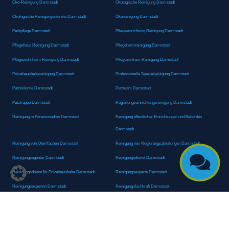
Öko-Reinigung Darmstadt
Ökologische Reinigung Darmstadt
Ökologische Reinigungsdienste Darmstadt
Ökoreinigung Darmstadt
Parkpflege Darmstadt
Pflegeeinrichtung Reinigung Darmstadt
Pflegehaus Reinigung Darmstadt
Pflegeheimreinigung Darmstadt
Pflegewohnheim Reinigung Darmstadt
Pflegezentrum Reinigung Darmstadt
Privathaushaltsreinigung Darmstadt
Professionelle Spezialreinigung Darmstadt
Putzkolonne Darmstadt
Putzteam Darmstadt
Putztruppe Darmstadt
Regierungseinrichtungsreinigung Darmstadt
Reinigung in Fitnessstudios Darmstadt
Reinigung öffentlicher Einrichtungen und Behörden
Darmstadt
Reinigung von Oberflächen Darmstadt
Reinigung von Regierungsabteilungen Darmstadt

Reinigungsagentur Darmstadt
Reinigungsdienst Darmstadt
Reinigungsdienst für Privathaushalte Darmstadt
Reinigungsexperte Darmstadt
Reinigungsexperten Darmstadt
Reinigungsfachkraft Darmstadt
Reinigungsfachmann/-frau Darmstadt
Reinigungsfirma Darmstadt
Reinigungskraft Darmstadt
Reinigungskraft Darmstadt