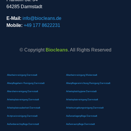
64285 Darmstadt
E-Mail:
info@biocleans.de
Mobile:
+49 177 8622231
© Copyright
Biocleans
. All Rights Reserved
Altenheimreinigung Darmstadt
Altenheimreinigung Weiterstadt
Altenpflegeheim Reinigung Darmstadt
Altenpflegereinrichtung Reinigung Darmstadt
Altersheimreinigung Darmstadt
Arbeitsplatzhygiene Darmstadt
Arbeitsplatzreinigung Darmstadt
Arbeitsplatzreinigung Darmstadt
Arbeitsplatzsauberkeit Darmstadt
Arbeitsumgebungreinigung Darmstadt
Arztpraxisreinigung Darmstadt
Außenanlagenpflege Darmstadt
Außenbereichspflege Darmstadt
Außenraumpflege Darmstadt