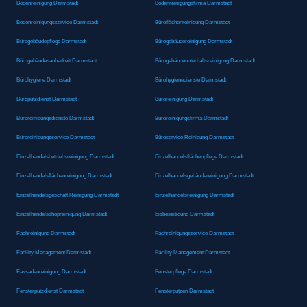
Bodenreinigung Darmstadt
Bodenreinigungsfirma Darmstadt
Bodenreinigungsservice Darmstadt
Büroflächenreinigung Darmstadt
Bürogebäudepflege Darmstadt
Bürogebäudereinigung Darmstadt
Bürogebäudesauberkeit Darmstadt
Bürogebäudeunterhaltsreinigung Darmstadt
Bürohygiene Darmstadt
Bürohygienedienste Darmstadt
Büroputzdienst Darmstadt
Büroreinigung Darmstadt
Büroreinigungsdienste Darmstadt
Büroreinigungsfirma Darmstadt
Büroreinigungsservice Darmstadt
Büroservice Reinigung Darmstadt
Einzelhandelsbetriebsreinigung Darmstadt
Einzelhandelsflächenpflege Darmstadt
Einzelhandelsflächenreinigung Darmstadt
Einzelhandelsgebäudereinigung Darmstadt
Einzelhandelsgeschäft Reinigung Darmstadt
Einzelhandelsreinigung Darmstadt
Einzelhandelsshopreinigung Darmstadt
Eisbeseitigung Darmstadt
Fachreinigung Darmstadt
Fachreinigungsservice Darmstadt
Facility Management Darmstadt
Facility Management Darmstadt
Fassadenreinigung Darmstadt
Fensterpflege Darmstadt
Fensterputzdienst Darmstadt
Fensterputzen Darmstadt