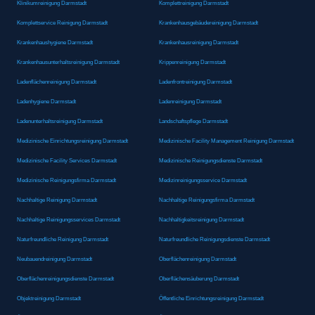
Klinikumreinigung Darmstadt
Komplettreinigung Darmstadt
Komplettservice Reinigung Darmstadt
Krankenhausgebäudereinigung Darmstadt
Krankenhaushygiene Darmstadt
Krankenhausreinigung Darmstadt
Krankenhausunterhaltsreinigung Darmstadt
Krippenreinigung Darmstadt
Ladenflächenreinigung Darmstadt
Ladenfrontreinigung Darmstadt
Ladenhygiene Darmstadt
Ladenreinigung Darmstadt
Ladenunterhaltsreinigung Darmstadt
Landschaftspflege Darmstadt
Medizinische Einrichtungsreinigung Darmstadt
Medizinische Facility Management Reinigung Darmstadt
Medizinische Facility Services Darmstadt
Medizinische Reinigungsdienste Darmstadt
Medizinische Reinigungsfirma Darmstadt
Medizinreinigungsservice Darmstadt
Nachhaltige Reinigung Darmstadt
Nachhaltige Reinigungsfirma Darmstadt
Nachhaltige Reinigungsservices Darmstadt
Nachhaltigkeitsreinigung Darmstadt
Naturfreundliche Reinigung Darmstadt
Naturfreundliche Reinigungsdienste Darmstadt
Neubauendreinigung Darmstadt
Oberflächenreinigung Darmstadt
Oberflächenreinigungsdienste Darmstadt
Oberflächensäuberung Darmstadt
Objektreinigung Darmstadt
Öffentliche Einrichtungsreinigung Darmstadt