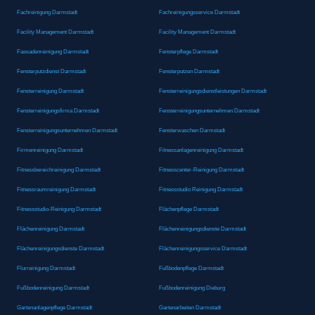
Fachreinigung Darmstadt
Fachreinigungsservice Darmstadt
Facility Management Darmstadt
Facility Management Darmstadt
Fassadenreinigung Darmstadt
Fensterpflege Darmstadt
Fensterputzdienst Darmstadt
Fensterputzen Darmstadt
Fensterreinigung Darmstadt
Fensterreinigungsdienstleistungen Darmstadt
Fensterreinigungsfirma Darmstadt
Fensterreinigungsunternehmen Darmstadt
Fensterreinigungsunternehmen Darmstadt
Fensterwaschen Darmstadt
Firmenreinigung Darmstadt
Fitnessanlagenreinigung Darmstadt
Fitnessbereichreinigung Darmstadt
Fitnesscenter-Reinigung Darmstadt
Fitnessraumreinigung Darmstadt
Fitnessstudio Reinigung Darmstadt
Fitnessstudio-Reinigung Darmstadt
Flächenpflege Darmstadt
Flächenreinigung Darmstadt
Flächenreinigungsdienste Darmstadt
Flächenreinigungsdienste Darmstadt
Flächenreinigungsservice Darmstadt
Flurreinigung Darmstadt
Fußbodenpflege Darmstadt
Fußbodenreinigung Darmstadt
Fußbodenreinigung Dieburg
Gartenanlagenpflege Darmstadt
Gartenarbeiten Darmstadt