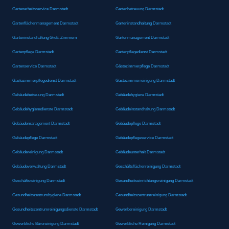
Gartenarbeitsservice Darmstadt
Gartenbetreuung Darmstadt
Gartenflächenmanagement Darmstadt
Garteninstandhaltung Darmstadt
Garteninstandhaltung Groß-Zimmern
Gartenmanagement Darmstadt
Gartenpflege Darmstadt
Gartenpflegedienst Darmstadt
Gartenservice Darmstadt
Gästezimmerpflege Darmstadt
Gästezimmerpflegedienst Darmstadt
Gästezimmerreinigung Darmstadt
Gebäudebetreuung Darmstadt
Gebäudehygiene Darmstadt
Gebäudehygienedienste Darmstadt
Gebäudeinstandhaltung Darmstadt
Gebäudemanagement Darmstadt
Gebäudepflege Darmstadt
Gebäudepflege Darmstadt
Gebäudepflegeservice Darmstadt
Gebäudereinigung Darmstadt
Gebäudeunterhalt Darmstadt
Gebäudeverwaltung Darmstadt
Geschäftsflächenreinigung Darmstadt
Geschäftsreinigung Darmstadt
Gesundheitseinrichtungsreinigung Darmstadt
Gesundheitszentrumhygiene Darmstadt
Gesundheitszentrumreinigung Darmstadt
Gesundheitszentrumreinigungsdienste Darmstadt
Gewerbereinigung Darmstadt
Gewerbliche Büroreinigung Darmstadt
Gewerbliche Reinigung Darmstadt