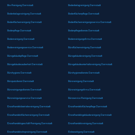
Bio-Reinigung Darmstadt
Bodenbelagreinigung Darmstadt
Bodenbelagsreinigung Darmstadt
Bodenflächenpflege Darmstadt
Bodenflächenreinigung Darmstadt
Bodenflächenreinigungsservice Darmstadt
Bodenpflege Darmstadt
Bodenpflegedienste Darmstadt
Bodenreinigung Darmstadt
Bodenreinigungsfirma Darmstadt
Bodenreinigungsservice Darmstadt
Büroflächenreinigung Darmstadt
Bürogebäudepflege Darmstadt
Bürogebäudereinigung Darmstadt
Bürogebäudesauberkeit Darmstadt
Bürogebäudeunterhaltsreinigung Darmstadt
Bürohygiene Darmstadt
Bürohygienedienste Darmstadt
Büroputzdienst Darmstadt
Büroreinigung Darmstadt
Büroreinigungsdienste Darmstadt
Büroreinigungsfirma Darmstadt
Büroreinigungsservice Darmstadt
Büroservice Reinigung Darmstadt
Einzelhandelsbetriebsreinigung Darmstadt
Einzelhandelsflächenpflege Darmstadt
Einzelhandelsflächenreinigung Darmstadt
Einzelhandelsgebäudereinigung Darmstadt
Einzelhandelsgeschäft Reinigung Darmstadt
Einzelhandelsreinigung Darmstadt
Einzelhandelsshopreinigung Darmstadt
Eisbeseitigung Darmstadt