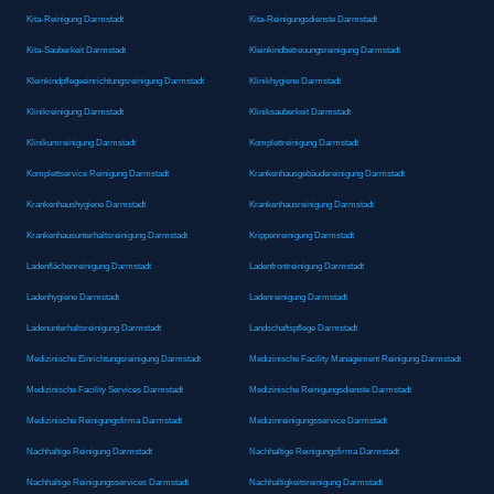
Kita-Reinigung Darmstadt
Kita-Reinigungsdienste Darmstadt
Kita-Sauberkeit Darmstadt
Kleinkindbetreuungsreinigung Darmstadt
Kleinkindpflegeeinrichtungsreinigung Darmstadt
Klinikhygiene Darmstadt
Klinikreinigung Darmstadt
Kliniksauberkeit Darmstadt
Klinikumreinigung Darmstadt
Komplettreinigung Darmstadt
Komplettservice Reinigung Darmstadt
Krankenhausgebäudereinigung Darmstadt
Krankenhaushygiene Darmstadt
Krankenhausreinigung Darmstadt
Krankenhausunterhaltsreinigung Darmstadt
Krippenreinigung Darmstadt
Ladenflächenreinigung Darmstadt
Ladenfrontreinigung Darmstadt
Ladenhygiene Darmstadt
Ladenreinigung Darmstadt
Ladenunterhaltsreinigung Darmstadt
Landschaftspflege Darmstadt
Medizinische Einrichtungsreinigung Darmstadt
Medizinische Facility Management Reinigung Darmstadt
Medizinische Facility Services Darmstadt
Medizinische Reinigungsdienste Darmstadt
Medizinische Reinigungsfirma Darmstadt
Medizinreinigungsservice Darmstadt
Nachhaltige Reinigung Darmstadt
Nachhaltige Reinigungsfirma Darmstadt
Nachhaltige Reinigungsservices Darmstadt
Nachhaltigkeitsreinigung Darmstadt