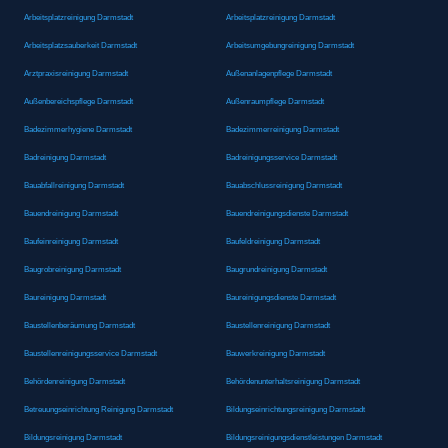
Arbeitsplatzreinigung Darmstadt
Arbeitsplatzreinigung Darmstadt
Arbeitsplatzsauberkeit Darmstadt
Arbeitsumgebungreinigung Darmstadt
Arztpraxisreinigung Darmstadt
Außenanlagenpflege Darmstadt
Außenbereichspflege Darmstadt
Außenraumpflege Darmstadt
Badezimmerhygiene Darmstadt
Badezimmerreinigung Darmstadt
Badreinigung Darmstadt
Badreinigungsservice Darmstadt
Bauabfallreinigung Darmstadt
Bauabschlussreinigung Darmstadt
Bauendreinigung Darmstadt
Bauendreinigungsdienste Darmstadt
Baufeinreinigung Darmstadt
Baufeldreinigung Darmstadt
Baugrobreinigung Darmstadt
Baugrundreinigung Darmstadt
Baureinigung Darmstadt
Baureinigungsdienste Darmstadt
Baustellenberäumung Darmstadt
Baustellenreinigung Darmstadt
Baustellenreinigungsservice Darmstadt
Bauwerkreinigung Darmstadt
Behördenreinigung Darmstadt
Behördenunterhaltsreinigung Darmstadt
Betreuungseinrichtung Reinigung Darmstadt
Bildungseinrichtungsreinigung Darmstadt
Bildungsreinigung Darmstadt
Bildungsreinigungsdienstleistungen Darmstadt