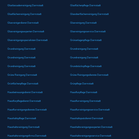
Glasfassadenreinigung Darmstadt
Glasflächenpflege Darmstadt
Glasflächenreinigung Darmstadt
Glasoberflächenreinigung Darmstadt
Glasreinigerdienst Darmstadt
Glasreinigung Darmstadt
Glasreinigungsexperten Darmstadt
Glasreinigungsservice Darmstadt
Glasreinigungsspezialisten Darmstadt
Grünanlagenpflege Darmstadt
Grundreinigung Darmstadt
Grundreinigung Darmstadt
Grundreinigung Darmstadt
Grundreinigung Darmstadt
Grundreinigung Darmstadt
Grundstückspflege Darmstadt
Grüne Reinigung Darmstadt
Grüne Reinigungsdienste Darmstadt
Grünflächenpflege Darmstadt
Grünpflege Darmstadt
Hausbetreuungsdienst Darmstadt
Hausflurpflege Darmstadt
Hausflurpflegedienst Darmstadt
Hausflurreinigung Darmstadt
Hausflurreinigungsdienste Darmstadt
Hausflurreinigungsservice Darmstadt
Haushaltspflege Darmstadt
Haushaltsputzdienst Darmstadt
Haushaltsreinigung Darmstadt
Haushaltsreinigungsexperten Darmstadt
Haushaltsreinigungsfirma Darmstadt
Haushaltsreinigungsservice Darmstadt