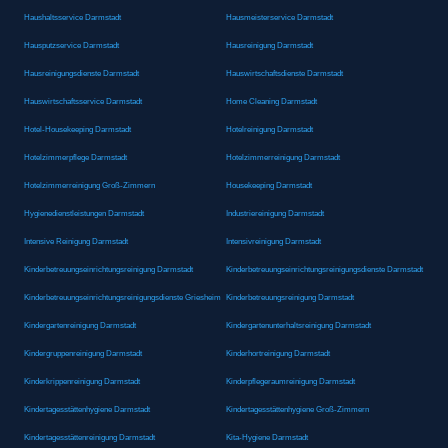
Haushaltsservice Darmstadt
Hausmeisterservice Darmstadt
Hausputzservice Darmstadt
Hausreinigung Darmstadt
Hausreinigungsdienste Darmstadt
Hauswirtschaftsdienste Darmstadt
Hauswirtschaftsservice Darmstadt
Home Cleaning Darmstadt
Hotel-Housekeeping Darmstadt
Hotelreinigung Darmstadt
Hotelzimmerpflege Darmstadt
Hotelzimmerreinigung Darmstadt
Hotelzimmerreinigung Groß-Zimmern
Housekeeping Darmstadt
Hygienedienstleistungen Darmstadt
Industriereinigung Darmstadt
Intensive Reinigung Darmstadt
Intensivreinigung Darmstadt
Kinderbetreuungseinrichtungsreinigung Darmstadt
Kinderbetreuungseinrichtungsreinigungsdienste Darmstadt
Kinderbetreuungseinrichtungsreinigungsdienste Griesheim
Kinderbetreuungsreinigung Darmstadt
Kindergartenreinigung Darmstadt
Kindergartenunterhaltsreinigung Darmstadt
Kindergruppenreinigung Darmstadt
Kinderhortreinigung Darmstadt
Kinderkrippenreinigung Darmstadt
Kinderpflegeraumreinigung Darmstadt
Kindertagesstättenhygiene Darmstadt
Kindertagesstättenhygiene Groß-Zimmern
Kindertagesstättenreinigung Darmstadt
Kita-Hygiene Darmstadt