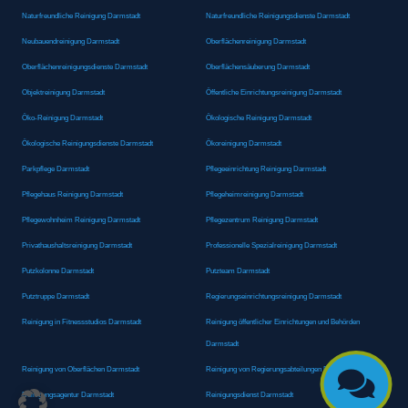
Naturfreundliche Reinigung Darmstadt
Naturfreundliche Reinigungsdienste Darmstadt
Neubauendreinigung Darmstadt
Oberflächenreinigung Darmstadt
Oberflächenreinigungsdienste Darmstadt
Oberflächensäuberung Darmstadt
Objektreinigung Darmstadt
Öffentliche Einrichtungsreinigung Darmstadt
Öko-Reinigung Darmstadt
Ökologische Reinigung Darmstadt
Ökologische Reinigungsdienste Darmstadt
Ökoreinigung Darmstadt
Parkpflege Darmstadt
Pflegeeinrichtung Reinigung Darmstadt
Pflegehaus Reinigung Darmstadt
Pflegeheimreinigung Darmstadt
Pflegewohnheim Reinigung Darmstadt
Pflegezentrum Reinigung Darmstadt
Privathaushaltsreinigung Darmstadt
Professionelle Spezialreinigung Darmstadt
Putzkolonne Darmstadt
Putzteam Darmstadt
Putztruppe Darmstadt
Regierungseinrichtungsreinigung Darmstadt
Reinigung in Fitnessstudios Darmstadt
Reinigung öffentlicher Einrichtungen und Behörden
Darmstadt
Reinigung von Oberflächen Darmstadt
Reinigung von Regierungsabteilungen Darmstadt

Reinigungsagentur Darmstadt
Reinigungsdienst Darmstadt