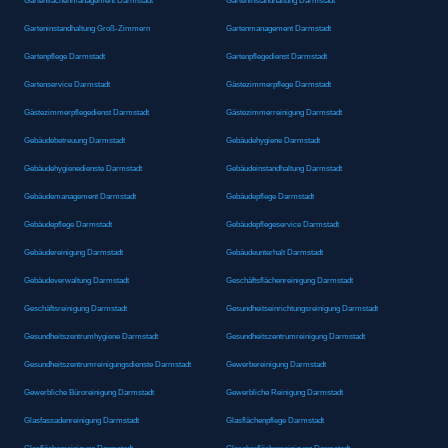
Gartenflächenmanagement Darmstadt
Garteninstandhaltung Darmstadt
Garteninstandhaltung Groß-Zimmern
Gartenmanagement Darmstadt
Gartenpflege Darmstadt
Gartenpflegedienst Darmstadt
Gartenservice Darmstadt
Gästezimmerpflege Darmstadt
Gästezimmerpflegedienst Darmstadt
Gästezimmerreinigung Darmstadt
Gebäudebetreuung Darmstadt
Gebäudehygiene Darmstadt
Gebäudehygienedienste Darmstadt
Gebäudeinstandhaltung Darmstadt
Gebäudemanagement Darmstadt
Gebäudepflege Darmstadt
Gebäudepflege Darmstadt
Gebäudepflegeservice Darmstadt
Gebäudereinigung Darmstadt
Gebäudeunterhalt Darmstadt
Gebäudeverwaltung Darmstadt
Geschäftsflächenreinigung Darmstadt
Geschäftsreinigung Darmstadt
Gesundheitseinrichtungsreinigung Darmstadt
Gesundheitszentrumhygiene Darmstadt
Gesundheitszentrumreinigung Darmstadt
Gesundheitszentrumreinigungsdienste Darmstadt
Gewerbereinigung Darmstadt
Gewerbliche Büroreinigung Darmstadt
Gewerbliche Reinigung Darmstadt
Glasfassadenreinigung Darmstadt
Glasflächenpflege Darmstadt