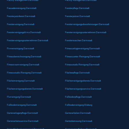
Facility Management Darmstadt
Facility Management Darmstadt
Fassadenreinigung Darmstadt
Fensterpflege Darmstadt
Fensterputzdienst Darmstadt
Fensterputzen Darmstadt
Fensterreinigung Darmstadt
Fensterreinigungsdienstleistungen Darmstadt
Fensterreinigungsfirma Darmstadt
Fensterreinigungsunternehmen Darmstadt
Fensterreinigungsunternehmen Darmstadt
Fensterwaschen Darmstadt
Firmenreinigung Darmstadt
Fitnessanlagenreinigung Darmstadt
Fitnessbereichreinigung Darmstadt
Fitnesscenter-Reinigung Darmstadt
Fitnessraumreinigung Darmstadt
Fitnessstudio Reinigung Darmstadt
Fitnessstudio-Reinigung Darmstadt
Flächenpflege Darmstadt
Flächenreinigung Darmstadt
Flächenreinigungsdienste Darmstadt
Flächenreinigungsdienste Darmstadt
Flächenreinigungsservice Darmstadt
Flurreinigung Darmstadt
Fußbodenpflege Darmstadt
Fußbodenreinigung Darmstadt
Fußbodenreinigung Dieburg
Gartenanlagenpflege Darmstadt
Gartenarbeiten Darmstadt
Gartenarbeitsservice Darmstadt
Gartenbetreuung Darmstadt