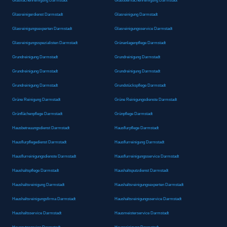
Glasflächenreinigung Darmstadt
Glasoberflächenreinigung Darmstadt
Glasreinigerdienst Darmstadt
Glasreinigung Darmstadt
Glasreinigungsexperten Darmstadt
Glasreinigungsservice Darmstadt
Glasreinigungsspezialisten Darmstadt
Grünanlagenpflege Darmstadt
Grundreinigung Darmstadt
Grundreinigung Darmstadt
Grundreinigung Darmstadt
Grundreinigung Darmstadt
Grundreinigung Darmstadt
Grundstückspflege Darmstadt
Grüne Reinigung Darmstadt
Grüne Reinigungsdienste Darmstadt
Grünflächenpflege Darmstadt
Grünpflege Darmstadt
Hausbetreuungsdienst Darmstadt
Hausflurpflege Darmstadt
Hausflurpflegedienst Darmstadt
Hausflurreinigung Darmstadt
Hausflurreinigungsdienste Darmstadt
Hausflurreinigungsservice Darmstadt
Haushaltspflege Darmstadt
Haushaltsputzdienst Darmstadt
Haushaltsreinigung Darmstadt
Haushaltsreinigungsexperten Darmstadt
Haushaltsreinigungsfirma Darmstadt
Haushaltsreinigungsservice Darmstadt
Haushaltsservice Darmstadt
Hausmeisterservice Darmstadt