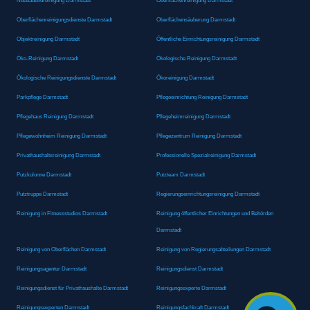
Neubauendreinigung Darmstadt
Oberflächenreinigung Darmstadt
Oberflächenreinigungsdienste Darmstadt
Oberflächensäuberung Darmstadt
Objektreinigung Darmstadt
Öffentliche Einrichtungsreinigung Darmstadt
Öko-Reinigung Darmstadt
Ökologische Reinigung Darmstadt
Ökologische Reinigungsdienste Darmstadt
Ökoreinigung Darmstadt
Parkpflege Darmstadt
Pflegeeinrichtung Reinigung Darmstadt
Pflegehaus Reinigung Darmstadt
Pflegeheimreinigung Darmstadt
Pflegewohnheim Reinigung Darmstadt
Pflegezentrum Reinigung Darmstadt
Privathaushaltsreinigung Darmstadt
Professionelle Spezialreinigung Darmstadt
Putzkolonne Darmstadt
Putzteam Darmstadt
Putztruppe Darmstadt
Regierungseinrichtungsreinigung Darmstadt
Reinigung in Fitnessstudios Darmstadt
Reinigung öffentlicher Einrichtungen und Behörden
Darmstadt
Reinigung von Oberflächen Darmstadt
Reinigung von Regierungsabteilungen Darmstadt
Reinigungsagentur Darmstadt
Reinigungsdienst Darmstadt
Reinigungsdienst für Privathaushalte Darmstadt
Reinigungsexperte Darmstadt
Reinigungsexperten Darmstadt
Reinigungsfachkraft Darmstadt