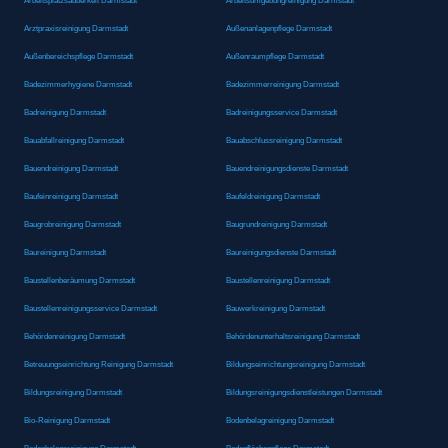
Arbeitsplatzsauberkeit Darmstadt
Arbeitsumgebungreinigung Darmstadt
Arztpraxisreinigung Darmstadt
Außenanlagenpflege Darmstadt
Außenbereichspflege Darmstadt
Außenraumpflege Darmstadt
Badezimmerhygiene Darmstadt
Badezimmerreinigung Darmstadt
Badreinigung Darmstadt
Badreinigungsservice Darmstadt
Bauabfallreinigung Darmstadt
Bauabschlussreinigung Darmstadt
Bauendreinigung Darmstadt
Bauendreinigungsdienste Darmstadt
Baufeinreinigung Darmstadt
Baufeldreinigung Darmstadt
Baugrobreinigung Darmstadt
Baugrundreinigung Darmstadt
Baureinigung Darmstadt
Baureinigungsdienste Darmstadt
Baustellenberäumung Darmstadt
Baustellenreinigung Darmstadt
Baustellenreinigungsservice Darmstadt
Bauwerkreinigung Darmstadt
Behördenreinigung Darmstadt
Behördenunterhaltsreinigung Darmstadt
Betreuungseinrichtung Reinigung Darmstadt
Bildungseinrichtungsreinigung Darmstadt
Bildungsreinigung Darmstadt
Bildungsreinigungsdienstleistungen Darmstadt
Bio-Reinigung Darmstadt
Bodenbelagreinigung Darmstadt