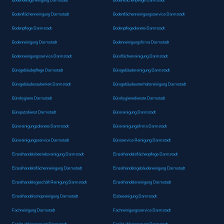
Bodenbelagsreinigung Darmstadt
Bodenflächenpflege Darmstadt
Bodenflächenreinigung Darmstadt
Bodenflächenreinigungsservice Darmstadt
Bodenpflege Darmstadt
Bodenpflegedienste Darmstadt
Bodenreinigung Darmstadt
Bodenreinigungsfirma Darmstadt
Bodenreinigungsservice Darmstadt
Büroflächenreinigung Darmstadt
Bürogebäudepflege Darmstadt
Bürogebäudereinigung Darmstadt
Bürogebäudesauberkeit Darmstadt
Bürogebäudeunterhaltsreinigung Darmstadt
Bürohygiene Darmstadt
Bürohygienedienste Darmstadt
Büroputzdienst Darmstadt
Büroreinigung Darmstadt
Büroreinigungsdienste Darmstadt
Büroreinigungsfirma Darmstadt
Büroreinigungsservice Darmstadt
Büroservice Reinigung Darmstadt
Einzelhandelsbetriebsreinigung Darmstadt
Einzelhandelsflächenpflege Darmstadt
Einzelhandelsflächenreinigung Darmstadt
Einzelhandelsgebäudereinigung Darmstadt
Einzelhandelsgeschäft Reinigung Darmstadt
Einzelhandelsreinigung Darmstadt
Einzelhandelsshopreinigung Darmstadt
Eisbeseitigung Darmstadt
Fachreinigung Darmstadt
Fachreinigungsservice Darmstadt