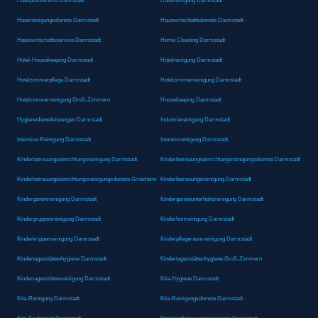
Hausputzservice Darmstadt
Hausreinigung Darmstadt
Hausreinigungsdienste Darmstadt
Hauswirtschaftsdienste Darmstadt
Hauswirtschaftsservice Darmstadt
Home Cleaning Darmstadt
Hotel-Housekeeping Darmstadt
Hotelreinigung Darmstadt
Hotelzimmerpflege Darmstadt
Hotelzimmerreinigung Darmstadt
Hotelzimmerreinigung Groß-Zimmern
Housekeeping Darmstadt
Hygienedienstleistungen Darmstadt
Industriereinigung Darmstadt
Intensive Reinigung Darmstadt
Intensivreinigung Darmstadt
Kinderbetreuungseinrichtungsreinigung Darmstadt
Kinderbetreuungseinrichtungsreinigungsdienste Darmstadt
Kinderbetreuungseinrichtungsreinigungsdienste Griesheim
Kinderbetreuungsreinigung Darmstadt
Kindergartenreinigung Darmstadt
Kindergartenunterhaltsreinigung Darmstadt
Kindergruppenreinigung Darmstadt
Kinderhortreinigung Darmstadt
Kinderkrippenreinigung Darmstadt
Kinderpflegeraumreinigung Darmstadt
Kindertagesstättenhygiene Darmstadt
Kindertagesstättenhygiene Groß-Zimmern
Kindertagesstättenreinigung Darmstadt
Kita-Hygiene Darmstadt
Kita-Reinigung Darmstadt
Kita-Reinigungsdienste Darmstadt