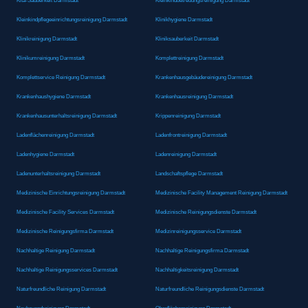
Kita-Sauberkeit Darmstadt
Kleinkindbetreuungsreinigung Darmstadt
Kleinkindpflegeeinrichtungsreinigung Darmstadt
Klinikhygiene Darmstadt
Klinikreinigung Darmstadt
Kliniksauberkeit Darmstadt
Klinikumreinigung Darmstadt
Komplettreinigung Darmstadt
Komplettservice Reinigung Darmstadt
Krankenhausgebäudereinigung Darmstadt
Krankenhaushygiene Darmstadt
Krankenhausreinigung Darmstadt
Krankenhausunterhaltsreinigung Darmstadt
Krippenreinigung Darmstadt
Ladenflächenreinigung Darmstadt
Ladenfrontreinigung Darmstadt
Ladenhygiene Darmstadt
Ladenreinigung Darmstadt
Ladenunterhaltsreinigung Darmstadt
Landschaftspflege Darmstadt
Medizinische Einrichtungsreinigung Darmstadt
Medizinische Facility Management Reinigung Darmstadt
Medizinische Facility Services Darmstadt
Medizinische Reinigungsdienste Darmstadt
Medizinische Reinigungsfirma Darmstadt
Medizinreinigungsservice Darmstadt
Nachhaltige Reinigung Darmstadt
Nachhaltige Reinigungsfirma Darmstadt
Nachhaltige Reinigungsservices Darmstadt
Nachhaltigkeitsreinigung Darmstadt
Naturfreundliche Reinigung Darmstadt
Naturfreundliche Reinigungsdienste Darmstadt