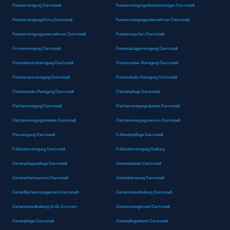
Fensterreinigung Darmstadt
Fensterreinigungsdienstleistungen Darmstadt
Fensterreinigungsfirma Darmstadt
Fensterreinigungsunternehmen Darmstadt
Fensterreinigungsunternehmen Darmstadt
Fensterwaschen Darmstadt
Firmenreinigung Darmstadt
Fitnessanlagenreinigung Darmstadt
Fitnessbereichreinigung Darmstadt
Fitnesscenter-Reinigung Darmstadt
Fitnessraumreinigung Darmstadt
Fitnessstudio Reinigung Darmstadt
Fitnessstudio-Reinigung Darmstadt
Flächenpflege Darmstadt
Flächenreinigung Darmstadt
Flächenreinigungsdienste Darmstadt
Flächenreinigungsdienste Darmstadt
Flächenreinigungsservice Darmstadt
Flurreinigung Darmstadt
Fußbodenpflege Darmstadt
Fußbodenreinigung Darmstadt
Fußbodenreinigung Dieburg
Gartenanlagenpflege Darmstadt
Gartenarbeiten Darmstadt
Gartenarbeitsservice Darmstadt
Gartenbetreuung Darmstadt
Gartenflächenmanagement Darmstadt
Garteninstandhaltung Darmstadt
Garteninstandhaltung Groß-Zimmern
Gartenmanagement Darmstadt
Gartenpflege Darmstadt
Gartenpflegedienst Darmstadt