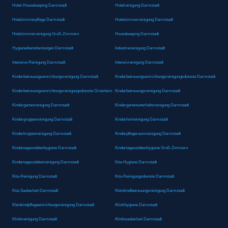
Hotel-Housekeeping Darmstadt
Hotelreinigung Darmstadt
Hotelzimmerpflege Darmstadt
Hotelzimmerreinigung Darmstadt
Hotelzimmerreinigung Groß-Zimmern
Housekeeping Darmstadt
Hygienedienstleistungen Darmstadt
Industriereinigung Darmstadt
Intensive Reinigung Darmstadt
Intensivreinigung Darmstadt
Kinderbetreuungseinrichtungsreinigung Darmstadt
Kinderbetreuungseinrichtungsreinigungsdienste Darmstadt
Kinderbetreuungseinrichtungsreinigungsdienste Griesheim
Kinderbetreuungsreinigung Darmstadt
Kindergartenreinigung Darmstadt
Kindergartenunterhaltsreinigung Darmstadt
Kindergruppenreinigung Darmstadt
Kinderhortreinigung Darmstadt
Kinderkrippenreinigung Darmstadt
Kinderpflegeraumreinigung Darmstadt
Kindertagesstättenhygiene Darmstadt
Kindertagesstättenhygiene Groß-Zimmern
Kindertagesstättenreinigung Darmstadt
Kita-Hygiene Darmstadt
Kita-Reinigung Darmstadt
Kita-Reinigungsdienste Darmstadt
Kita-Sauberkeit Darmstadt
Kleinkindbetreuungsreinigung Darmstadt
Kleinkindpflegeeinrichtungsreinigung Darmstadt
Klinikhygiene Darmstadt
Klinikreinigung Darmstadt
Kliniksauberkeit Darmstadt