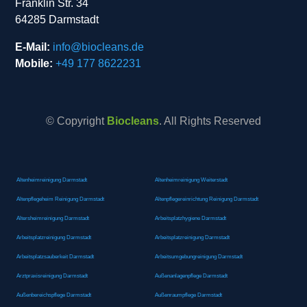
Franklin Str. 34
64285 Darmstadt
E-Mail:
info@biocleans.de
Mobile:
+49 177 8622231
© Copyright
Biocleans
. All Rights Reserved
Altenheimreinigung Darmstadt
Altenheimreinigung Weiterstadt
Altenpflegeheim Reinigung Darmstadt
Altenpflegereinrichtung Reinigung Darmstadt
Altersheimreinigung Darmstadt
Arbeitsplatzhygiene Darmstadt
Arbeitsplatzreinigung Darmstadt
Arbeitsplatzreinigung Darmstadt
Arbeitsplatzsauberkeit Darmstadt
Arbeitsumgebungreinigung Darmstadt
Arztpraxisreinigung Darmstadt
Außenanlagenpflege Darmstadt
Außenbereichspflege Darmstadt
Außenraumpflege Darmstadt