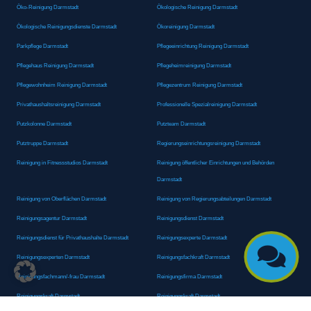
Öko-Reinigung Darmstadt
Ökologische Reinigung Darmstadt
Ökologische Reinigungsdienste Darmstadt
Ökoreinigung Darmstadt
Parkpflege Darmstadt
Pflegeeinrichtung Reinigung Darmstadt
Pflegehaus Reinigung Darmstadt
Pflegeheimreinigung Darmstadt
Pflegewohnheim Reinigung Darmstadt
Pflegezentrum Reinigung Darmstadt
Privathaushaltsreinigung Darmstadt
Professionelle Spezialreinigung Darmstadt
Putzkolonne Darmstadt
Putzteam Darmstadt
Putztruppe Darmstadt
Regierungseinrichtungsreinigung Darmstadt
Reinigung in Fitnessstudios Darmstadt
Reinigung öffentlicher Einrichtungen und Behörden
Darmstadt
Reinigung von Oberflächen Darmstadt
Reinigung von Regierungsabteilungen Darmstadt
Reinigungsagentur Darmstadt
Reinigungsdienst Darmstadt
Reinigungsdienst für Privathaushalte Darmstadt
Reinigungsexperte Darmstadt

Reinigungsexperten Darmstadt
Reinigungsfachkraft Darmstadt
Reinigungsfachmann/-frau Darmstadt
Reinigungsfirma Darmstadt
Reinigungskraft Darmstadt
Reinigungskraft Darmstadt