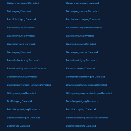
Badezimmerhygiene Darmstadt
Badezimmerreinigung Darmstadt
Badreinigung Darmstadt
Badreinigungsservice Darmstadt
Bauabfallreinigung Darmstadt
Bauabschlussreinigung Darmstadt
Bauendreinigung Darmstadt
Bauendreinigungsdienste Darmstadt
Baufeinreinigung Darmstadt
Baufeldreinigung Darmstadt
Baugrobreinigung Darmstadt
Baugrundreinigung Darmstadt
Baureinigung Darmstadt
Baureinigungsdienste Darmstadt
Baustellenberäumung Darmstadt
Baustellenreinigung Darmstadt
Baustellenreinigungsservice Darmstadt
Bauwerkreinigung Darmstadt
Behördenreinigung Darmstadt
Behördenunterhaltsreinigung Darmstadt
Betreuungseinrichtung Reinigung Darmstadt
Bildungseinrichtungsreinigung Darmstadt
Bildungsreinigung Darmstadt
Bildungsreinigungsdienstleistungen Darmstadt
Bio-Reinigung Darmstadt
Bodenbelagreinigung Darmstadt
Bodenbelagsreinigung Darmstadt
Bodenflächenpflege Darmstadt
Bodenflächenreinigung Darmstadt
Bodenflächenreinigungsservice Darmstadt
Bodenpflege Darmstadt
Bodenpflegedienste Darmstadt