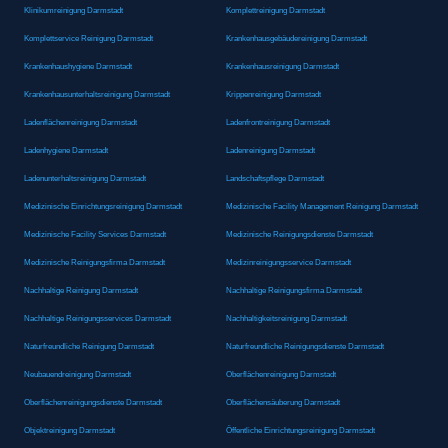
Klinikumreinigung Darmstadt
Komplettreinigung Darmstadt
Komplettservice Reinigung Darmstadt
Krankenhausgebäudereinigung Darmstadt
Krankenhaushygiene Darmstadt
Krankenhausreinigung Darmstadt
Krankenhausunterhaltsreinigung Darmstadt
Krippenreinigung Darmstadt
Ladenflächenreinigung Darmstadt
Ladenfrontreinigung Darmstadt
Ladenhygiene Darmstadt
Ladenreinigung Darmstadt
Ladenunterhaltsreinigung Darmstadt
Landschaftspflege Darmstadt
Medizinische Einrichtungsreinigung Darmstadt
Medizinische Facility Management Reinigung Darmstadt
Medizinische Facility Services Darmstadt
Medizinische Reinigungsdienste Darmstadt
Medizinische Reinigungsfirma Darmstadt
Medizinreinigungsservice Darmstadt
Nachhaltige Reinigung Darmstadt
Nachhaltige Reinigungsfirma Darmstadt
Nachhaltige Reinigungsservices Darmstadt
Nachhaltigkeitsreinigung Darmstadt
Naturfreundliche Reinigung Darmstadt
Naturfreundliche Reinigungsdienste Darmstadt
Neubauendreinigung Darmstadt
Oberflächenreinigung Darmstadt
Oberflächenreinigungsdienste Darmstadt
Oberflächensäuberung Darmstadt
Objektreinigung Darmstadt
Öffentliche Einrichtungsreinigung Darmstadt