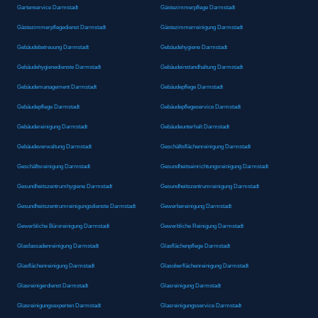
Gartenservice Darmstadt
Gästezimmerpflege Darmstadt
Gästezimmerpflegedienst Darmstadt
Gästezimmerreinigung Darmstadt
Gebäudebetreuung Darmstadt
Gebäudehygiene Darmstadt
Gebäudehygienedienste Darmstadt
Gebäudeinstandhaltung Darmstadt
Gebäudemanagement Darmstadt
Gebäudepflege Darmstadt
Gebäudepflege Darmstadt
Gebäudepflegeservice Darmstadt
Gebäudereinigung Darmstadt
Gebäudeunterhalt Darmstadt
Gebäudeverwaltung Darmstadt
Geschäftsflächenreinigung Darmstadt
Geschäftsreinigung Darmstadt
Gesundheitseinrichtungsreinigung Darmstadt
Gesundheitszentrumhygiene Darmstadt
Gesundheitszentrumreinigung Darmstadt
Gesundheitszentrumreinigungsdienste Darmstadt
Gewerbereinigung Darmstadt
Gewerbliche Büroreinigung Darmstadt
Gewerbliche Reinigung Darmstadt
Glasfassadenreinigung Darmstadt
Glasflächenpflege Darmstadt
Glasflächenreinigung Darmstadt
Glasoberflächenreinigung Darmstadt
Glasreinigerdienst Darmstadt
Glasreinigung Darmstadt
Glasreinigungsexperten Darmstadt
Glasreinigungsservice Darmstadt