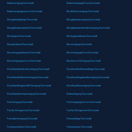
Bodenreinigung Darmstadt
Bodenreinigungsfirma Darmstadt
Bodenreinigungsservice Darmstadt
Büroflächenreinigung Darmstadt
Bürogebäudepflege Darmstadt
Bürogebäudereinigung Darmstadt
Bürogebäudesauberkeit Darmstadt
Bürogebäudeunterhaltsreinigung Darmstadt
Bürohygiene Darmstadt
Bürohygienedienste Darmstadt
Büroputzdienst Darmstadt
Büroreinigung Darmstadt
Büroreinigungsdienste Darmstadt
Büroreinigungsfirma Darmstadt
Büroreinigungsservice Darmstadt
Büroservice Reinigung Darmstadt
Einzelhandelsbetriebsreinigung Darmstadt
Einzelhandelsflächenpflege Darmstadt
Einzelhandelsflächenreinigung Darmstadt
Einzelhandelsgebäudereinigung Darmstadt
Einzelhandelsgeschäft Reinigung Darmstadt
Einzelhandelsreinigung Darmstadt
Einzelhandelsshopreinigung Darmstadt
Eisbeseitigung Darmstadt
Fachreinigung Darmstadt
Fachreinigungsservice Darmstadt
Facility Management Darmstadt
Facility Management Darmstadt
Fassadenreinigung Darmstadt
Fensterpflege Darmstadt
Fensterputzdienst Darmstadt
Fensterputzen Darmstadt