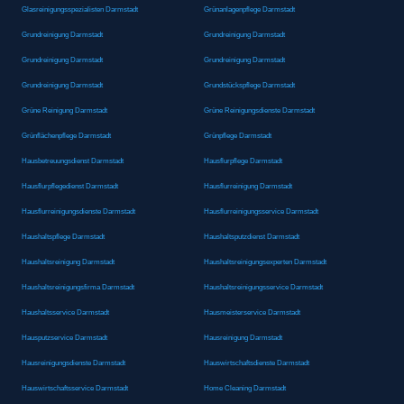
Glasreinigungsspezialisten Darmstadt
Grünanlagenpflege Darmstadt
Grundreinigung Darmstadt
Grundreinigung Darmstadt
Grundreinigung Darmstadt
Grundreinigung Darmstadt
Grundreinigung Darmstadt
Grundstückspflege Darmstadt
Grüne Reinigung Darmstadt
Grüne Reinigungsdienste Darmstadt
Grünflächenpflege Darmstadt
Grünpflege Darmstadt
Hausbetreuungsdienst Darmstadt
Hausflurpflege Darmstadt
Hausflurpflegedienst Darmstadt
Hausflurreinigung Darmstadt
Hausflurreinigungsdienste Darmstadt
Hausflurreinigungsservice Darmstadt
Haushaltspflege Darmstadt
Haushaltsputzdienst Darmstadt
Haushaltsreinigung Darmstadt
Haushaltsreinigungsexperten Darmstadt
Haushaltsreinigungsfirma Darmstadt
Haushaltsreinigungsservice Darmstadt
Haushaltsservice Darmstadt
Hausmeisterservice Darmstadt
Hausputzservice Darmstadt
Hausreinigung Darmstadt
Hausreinigungsdienste Darmstadt
Hauswirtschaftsdienste Darmstadt
Hauswirtschaftsservice Darmstadt
Home Cleaning Darmstadt