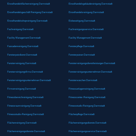
Einzelhandelsflächenreinigung Darmstadt
Einzelhandelsgebäudereinigung Darmstadt
Einzelhandelsgeschäft Reinigung Darmstadt
Einzelhandelsreinigung Darmstadt
Einzelhandelsshopreinigung Darmstadt
Eisbeseitigung Darmstadt
Fachreinigung Darmstadt
Fachreinigungsservice Darmstadt
Facility Management Darmstadt
Facility Management Darmstadt
Fassadenreinigung Darmstadt
Fensterpflege Darmstadt
Fensterputzdienst Darmstadt
Fensterputzen Darmstadt
Fensterreinigung Darmstadt
Fensterreinigungsdienstleistungen Darmstadt
Fensterreinigungsfirma Darmstadt
Fensterreinigungsunternehmen Darmstadt
Fensterreinigungsunternehmen Darmstadt
Fensterwaschen Darmstadt
Firmenreinigung Darmstadt
Fitnessanlagenreinigung Darmstadt
Fitnessbereichreinigung Darmstadt
Fitnesscenter-Reinigung Darmstadt
Fitnessraumreinigung Darmstadt
Fitnessstudio Reinigung Darmstadt
Fitnessstudio-Reinigung Darmstadt
Flächenpflege Darmstadt
Flächenreinigung Darmstadt
Flächenreinigungsdienste Darmstadt
Flächenreinigungsdienste Darmstadt
Flächenreinigungsservice Darmstadt