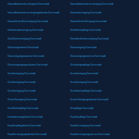
Gesundheitszentrumhygiene Darmstadt
Gesundheitszentrumreinigung Darmstadt
Gesundheitszentrumreinigungsdienste Darmstadt
Gewerbereinigung Darmstadt
Gewerbliche Büroreinigung Darmstadt
Gewerbliche Reinigung Darmstadt
Glasfassadenreinigung Darmstadt
Glasflächenpflege Darmstadt
Glasflächenreinigung Darmstadt
Glasoberflächenreinigung Darmstadt
Glasreinigerdienst Darmstadt
Glasreinigung Darmstadt
Glasreinigungsexperten Darmstadt
Glasreinigungsservice Darmstadt
Glasreinigungsspezialisten Darmstadt
Grünanlagenpflege Darmstadt
Grundreinigung Darmstadt
Grundreinigung Darmstadt
Grundreinigung Darmstadt
Grundreinigung Darmstadt
Grundreinigung Darmstadt
Grundstückspflege Darmstadt
Grüne Reinigung Darmstadt
Grüne Reinigungsdienste Darmstadt
Grünflächenpflege Darmstadt
Grünpflege Darmstadt
Hausbetreuungsdienst Darmstadt
Hausflurpflege Darmstadt
Hausflurpflegedienst Darmstadt
Hausflurreinigung Darmstadt
Hausflurreinigungsdienste Darmstadt
Hausflurreinigungsservice Darmstadt