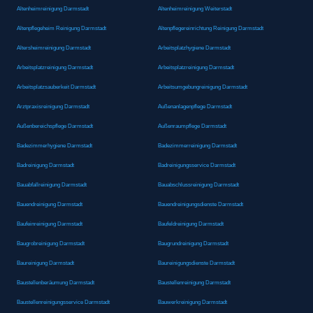
Altenheimreinigung Darmstadt
Altenheimreinigung Weiterstadt
Altenpflegeheim Reinigung Darmstadt
Altenpflegereinrichtung Reinigung Darmstadt
Altersheimreinigung Darmstadt
Arbeitsplatzhygiene Darmstadt
Arbeitsplatzreinigung Darmstadt
Arbeitsplatzreinigung Darmstadt
Arbeitsplatzsauberkeit Darmstadt
Arbeitsumgebungreinigung Darmstadt
Arztpraxisreinigung Darmstadt
Außenanlagenpflege Darmstadt
Außenbereichspflege Darmstadt
Außenraumpflege Darmstadt
Badezimmerhygiene Darmstadt
Badezimmerreinigung Darmstadt
Badreinigung Darmstadt
Badreinigungsservice Darmstadt
Bauabfallreinigung Darmstadt
Bauabschlussreinigung Darmstadt
Bauendreinigung Darmstadt
Bauendreinigungsdienste Darmstadt
Baufeinreinigung Darmstadt
Baufeldreinigung Darmstadt
Baugrobreinigung Darmstadt
Baugrundreinigung Darmstadt
Baureinigung Darmstadt
Baureinigungsdienste Darmstadt
Baustellenberäumung Darmstadt
Baustellenreinigung Darmstadt
Baustellenreinigungsservice Darmstadt
Bauwerkreinigung Darmstadt