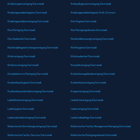
Kinderkrippenreinigung Darmstadt
Kinderpflegeraumreinigung Darmstadt
Kindertagesstättenhygiene Darmstadt
Kindertagesstättenhygiene Groß-Zimmern
Kindertagesstättenreinigung Darmstadt
Kita-Hygiene Darmstadt
Kita-Reinigung Darmstadt
Kita-Reinigungsdienste Darmstadt
Kita-Sauberkeit Darmstadt
Kleinkindbetreuungsreinigung Darmstadt
Kleinkindpflegeeinrichtungsreinigung Darmstadt
Klinikhygiene Darmstadt
Klinikreinigung Darmstadt
Kliniksauberkeit Darmstadt
Klinikumreinigung Darmstadt
Komplettreinigung Darmstadt
Komplettservice Reinigung Darmstadt
Krankenhausgebäudereinigung Darmstadt
Krankenhaushygiene Darmstadt
Krankenhausreinigung Darmstadt
Krankenhausunterhaltsreinigung Darmstadt
Krippenreinigung Darmstadt
Ladenflächenreinigung Darmstadt
Ladenfrontreinigung Darmstadt
Ladenhygiene Darmstadt
Ladenreinigung Darmstadt
Ladenunterhaltsreinigung Darmstadt
Landschaftspflege Darmstadt
Medizinische Einrichtungsreinigung Darmstadt
Medizinische Facility Management Reinigung Darmstadt
Medizinische Facility Services Darmstadt
Medizinische Reinigungsdienste Darmstadt