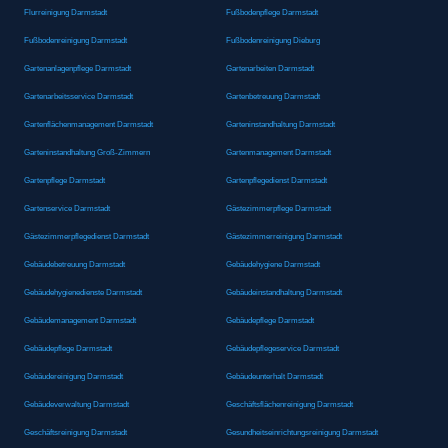
Flurreinigung Darmstadt
Fußbodenpflege Darmstadt
Fußbodenreinigung Darmstadt
Fußbodenreinigung Dieburg
Gartenanlagenpflege Darmstadt
Gartenarbeiten Darmstadt
Gartenarbeitsservice Darmstadt
Gartenbetreuung Darmstadt
Gartenflächenmanagement Darmstadt
Garteninstandhaltung Darmstadt
Garteninstandhaltung Groß-Zimmern
Gartenmanagement Darmstadt
Gartenpflege Darmstadt
Gartenpflegedienst Darmstadt
Gartenservice Darmstadt
Gästezimmerpflege Darmstadt
Gästezimmerpflegedienst Darmstadt
Gästezimmerreinigung Darmstadt
Gebäudebetreuung Darmstadt
Gebäudehygiene Darmstadt
Gebäudehygienedienste Darmstadt
Gebäudeinstandhaltung Darmstadt
Gebäudemanagement Darmstadt
Gebäudepflege Darmstadt
Gebäudepflege Darmstadt
Gebäudepflegeservice Darmstadt
Gebäudereinigung Darmstadt
Gebäudeunterhalt Darmstadt
Gebäudeverwaltung Darmstadt
Geschäftsflächenreinigung Darmstadt
Geschäftsreinigung Darmstadt
Gesundheitseinrichtungsreinigung Darmstadt