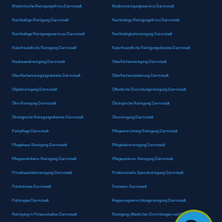
Medizinische Reinigungsfirma Darmstadt
Medizinreinigungsservice Darmstadt
Nachhaltige Reinigung Darmstadt
Nachhaltige Reinigungsfirma Darmstadt
Nachhaltige Reinigungsservices Darmstadt
Nachhaltigkeitsreinigung Darmstadt
Naturfreundliche Reinigung Darmstadt
Naturfreundliche Reinigungsdienste Darmstadt
Neubauendreinigung Darmstadt
Oberflächenreinigung Darmstadt
Oberflächenreinigungsdienste Darmstadt
Oberflächensäuberung Darmstadt
Objektreinigung Darmstadt
Öffentliche Einrichtungsreinigung Darmstadt
Öko-Reinigung Darmstadt
Ökologische Reinigung Darmstadt
Ökologische Reinigungsdienste Darmstadt
Ökoreinigung Darmstadt
Parkpflege Darmstadt
Pflegeeinrichtung Reinigung Darmstadt
Pflegehaus Reinigung Darmstadt
Pflegeheimreinigung Darmstadt
Pflegewohnheim Reinigung Darmstadt
Pflegezentrum Reinigung Darmstadt
Privathaushaltsreinigung Darmstadt
Professionelle Spezialreinigung Darmstadt
Putzkolonne Darmstadt
Putzteam Darmstadt
Putztruppe Darmstadt
Regierungseinrichtungsreinigung Darmstadt
Reinigung in Fitnessstudios Darmstadt
Reinigung öffentlicher Einrichtungen und Behörden