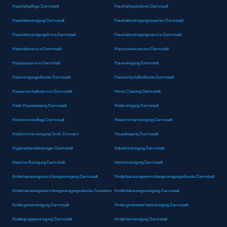
Haushaltspflege Darmstadt
Haushaltsputzdienst Darmstadt
Haushaltsreinigung Darmstadt
Haushaltsreinigungsexperten Darmstadt
Haushaltsreinigungsfirma Darmstadt
Haushaltsreinigungsservice Darmstadt
Haushaltsservice Darmstadt
Hausmeisterservice Darmstadt
Hausputzservice Darmstadt
Hausreinigung Darmstadt
Hausreinigungsdienste Darmstadt
Hauswirtschaftsdienste Darmstadt
Hauswirtschaftsservice Darmstadt
Home Cleaning Darmstadt
Hotel-Housekeeping Darmstadt
Hotelreinigung Darmstadt
Hotelzimmerpflege Darmstadt
Hotelzimmerreinigung Darmstadt
Hotelzimmerreinigung Groß-Zimmern
Housekeeping Darmstadt
Hygienedienstleistungen Darmstadt
Industriereinigung Darmstadt
Intensive Reinigung Darmstadt
Intensivreinigung Darmstadt
Kinderbetreuungseinrichtungsreinigung Darmstadt
Kinderbetreuungseinrichtungsreinigungsdienste Darmstadt
Kinderbetreuungseinrichtungsreinigungsdienste Griesheim
Kinderbetreuungsreinigung Darmstadt
Kindergartenreinigung Darmstadt
Kindergartenunterhaltsreinigung Darmstadt
Kindergruppenreinigung Darmstadt
Kinderhortreinigung Darmstadt