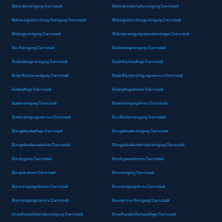
Behördenreinigung Darmstadt
Behördenunterhaltsreinigung Darmstadt
Betreuungseinrichtung Reinigung Darmstadt
Bildungseinrichtungsreinigung Darmstadt
Bildungsreinigung Darmstadt
Bildungsreinigungsdienstleistungen Darmstadt
Bio-Reinigung Darmstadt
Bodenbelagreinigung Darmstadt
Bodenbelagsreinigung Darmstadt
Bodenflächenpflege Darmstadt
Bodenflächenreinigung Darmstadt
Bodenflächenreinigungsservice Darmstadt
Bodenpflege Darmstadt
Bodenpflegedienste Darmstadt
Bodenreinigung Darmstadt
Bodenreinigungsfirma Darmstadt
Bodenreinigungsservice Darmstadt
Büroflächenreinigung Darmstadt
Bürogebäudepflege Darmstadt
Bürogebäudereinigung Darmstadt
Bürogebäudesauberkeit Darmstadt
Bürogebäudeunterhaltsreinigung Darmstadt
Bürohygiene Darmstadt
Bürohygienedienste Darmstadt
Büroputzdienst Darmstadt
Büroreinigung Darmstadt
Büroreinigungsdienste Darmstadt
Büroreinigungsfirma Darmstadt
Büroreinigungsservice Darmstadt
Büroservice Reinigung Darmstadt
Einzelhandelsbetriebsreinigung Darmstadt
Einzelhandelsflächenpflege Darmstadt