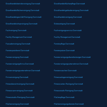
Einzelhandelsbetriebsreinigung Darmstadt
Einzelhandelsflächenpflege Darmstadt
Einzelhandelsflächenreinigung Darmstadt
Einzelhandelsgebäudereinigung Darmstadt
Einzelhandelsgeschäft Reinigung Darmstadt
Einzelhandelsreinigung Darmstadt
Einzelhandelsshopreinigung Darmstadt
Eisbeseitigung Darmstadt
Fachreinigung Darmstadt
Fachreinigungsservice Darmstadt
Facility Management Darmstadt
Facility Management Darmstadt
Fassadenreinigung Darmstadt
Fensterpflege Darmstadt
Fensterputzdienst Darmstadt
Fensterputzen Darmstadt
Fensterreinigung Darmstadt
Fensterreinigungsdienstleistungen Darmstadt
Fensterreinigungsfirma Darmstadt
Fensterreinigungsunternehmen Darmstadt
Fensterreinigungsunternehmen Darmstadt
Fensterwaschen Darmstadt
Firmenreinigung Darmstadt
Fitnessanlagenreinigung Darmstadt
Fitnessbereichreinigung Darmstadt
Fitnesscenter-Reinigung Darmstadt
Fitnessraumreinigung Darmstadt
Fitnessstudio Reinigung Darmstadt
Fitnessstudio-Reinigung Darmstadt
Flächenpflege Darmstadt
Flächenreinigung Darmstadt
Flächenreinigungsdienste Darmstadt