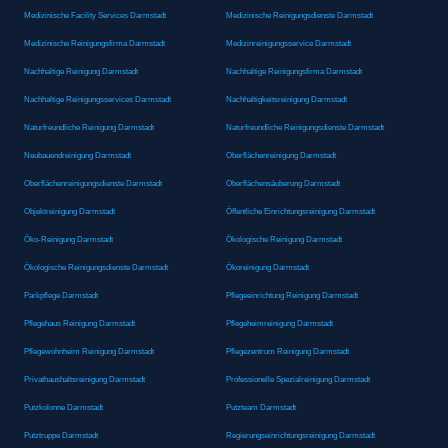
Medizinische Facility Services Darmstadt
Medizinische Reinigungsdienste Darmstadt
Medizinische Reinigungsfirma Darmstadt
Medizinreinigungsservice Darmstadt
Nachhaltige Reinigung Darmstadt
Nachhaltige Reinigungsfirma Darmstadt
Nachhaltige Reinigungsservices Darmstadt
Nachhaltigkeitsreinigung Darmstadt
Naturfreundliche Reinigung Darmstadt
Naturfreundliche Reinigungsdienste Darmstadt
Neubauendreinigung Darmstadt
Oberflächenreinigung Darmstadt
Oberflächenreinigungsdienste Darmstadt
Oberflächensäuberung Darmstadt
Objektreinigung Darmstadt
Öffentliche Einrichtungsreinigung Darmstadt
Öko-Reinigung Darmstadt
Ökologische Reinigung Darmstadt
Ökologische Reinigungsdienste Darmstadt
Ökoreinigung Darmstadt
Parkpflege Darmstadt
Pflegeeinrichtung Reinigung Darmstadt
Pflegehaus Reinigung Darmstadt
Pflegeheimreinigung Darmstadt
Pflegewohnheim Reinigung Darmstadt
Pflegezentrum Reinigung Darmstadt
Privathaushaltsreinigung Darmstadt
Professionelle Spezialreinigung Darmstadt
Putzkolonne Darmstadt
Putzteam Darmstadt
Putztruppe Darmstadt
Regierungseinrichtungsreinigung Darmstadt