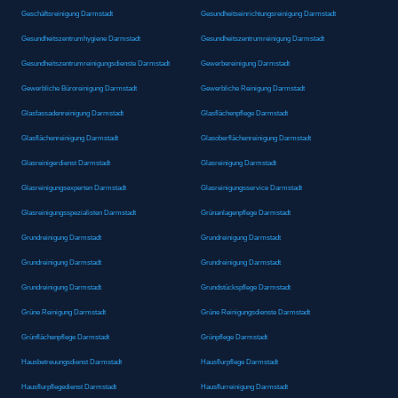
Geschäftsreinigung Darmstadt
Gesundheitseinrichtungsreinigung Darmstadt
Gesundheitszentrumhygiene Darmstadt
Gesundheitszentrumreinigung Darmstadt
Gesundheitszentrumreinigungsdienste Darmstadt
Gewerbereinigung Darmstadt
Gewerbliche Büroreinigung Darmstadt
Gewerbliche Reinigung Darmstadt
Glasfassadenreinigung Darmstadt
Glasflächenpflege Darmstadt
Glasflächenreinigung Darmstadt
Glasoberflächenreinigung Darmstadt
Glasreinigerdienst Darmstadt
Glasreinigung Darmstadt
Glasreinigungsexperten Darmstadt
Glasreinigungsservice Darmstadt
Glasreinigungsspezialisten Darmstadt
Grünanlagenpflege Darmstadt
Grundreinigung Darmstadt
Grundreinigung Darmstadt
Grundreinigung Darmstadt
Grundreinigung Darmstadt
Grundreinigung Darmstadt
Grundstückspflege Darmstadt
Grüne Reinigung Darmstadt
Grüne Reinigungsdienste Darmstadt
Grünflächenpflege Darmstadt
Grünpflege Darmstadt
Hausbetreuungsdienst Darmstadt
Hausflurpflege Darmstadt
Hausflurpflegedienst Darmstadt
Hausflurreinigung Darmstadt