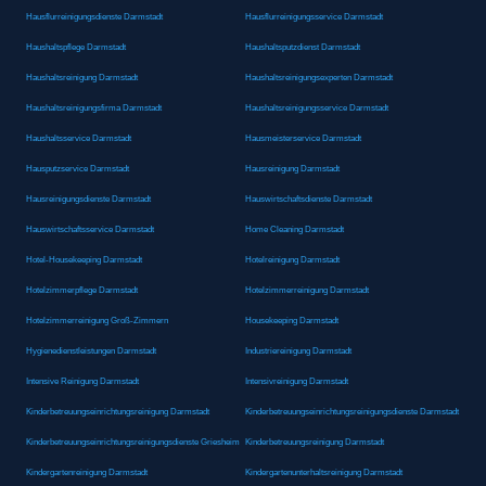
Hausflurreinigungsdienste Darmstadt
Hausflurreinigungsservice Darmstadt
Haushaltspflege Darmstadt
Haushaltsputzdienst Darmstadt
Haushaltsreinigung Darmstadt
Haushaltsreinigungsexperten Darmstadt
Haushaltsreinigungsfirma Darmstadt
Haushaltsreinigungsservice Darmstadt
Haushaltsservice Darmstadt
Hausmeisterservice Darmstadt
Hausputzservice Darmstadt
Hausreinigung Darmstadt
Hausreinigungsdienste Darmstadt
Hauswirtschaftsdienste Darmstadt
Hauswirtschaftsservice Darmstadt
Home Cleaning Darmstadt
Hotel-Housekeeping Darmstadt
Hotelreinigung Darmstadt
Hotelzimmerpflege Darmstadt
Hotelzimmerreinigung Darmstadt
Hotelzimmerreinigung Groß-Zimmern
Housekeeping Darmstadt
Hygienedienstleistungen Darmstadt
Industriereinigung Darmstadt
Intensive Reinigung Darmstadt
Intensivreinigung Darmstadt
Kinderbetreuungseinrichtungsreinigung Darmstadt
Kinderbetreuungseinrichtungsreinigungsdienste Darmstadt
Kinderbetreuungseinrichtungsreinigungsdienste Griesheim
Kinderbetreuungsreinigung Darmstadt
Kindergartenreinigung Darmstadt
Kindergartenunterhaltsreinigung Darmstadt