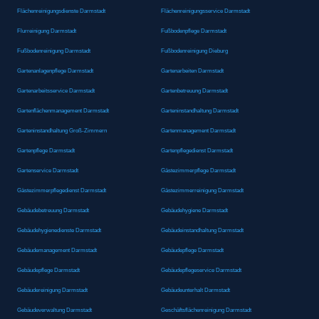
Flächenreinigungsdienste Darmstadt
Flächenreinigungsservice Darmstadt
Flurreinigung Darmstadt
Fußbodenpflege Darmstadt
Fußbodenreinigung Darmstadt
Fußbodenreinigung Dieburg
Gartenanlagenpflege Darmstadt
Gartenarbeiten Darmstadt
Gartenarbeitsservice Darmstadt
Gartenbetreuung Darmstadt
Gartenflächenmanagement Darmstadt
Garteninstandhaltung Darmstadt
Garteninstandhaltung Groß-Zimmern
Gartenmanagement Darmstadt
Gartenpflege Darmstadt
Gartenpflegedienst Darmstadt
Gartenservice Darmstadt
Gästezimmerpflege Darmstadt
Gästezimmerpflegedienst Darmstadt
Gästezimmerreinigung Darmstadt
Gebäudebetreuung Darmstadt
Gebäudehygiene Darmstadt
Gebäudehygienedienste Darmstadt
Gebäudeinstandhaltung Darmstadt
Gebäudemanagement Darmstadt
Gebäudepflege Darmstadt
Gebäudepflege Darmstadt
Gebäudepflegeservice Darmstadt
Gebäudereinigung Darmstadt
Gebäudeunterhalt Darmstadt
Gebäudeverwaltung Darmstadt
Geschäftsflächenreinigung Darmstadt