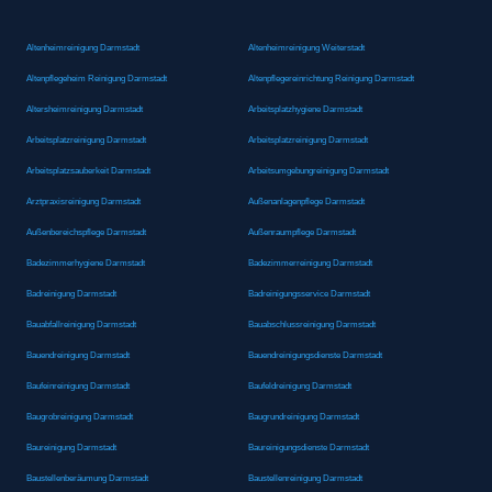
Altenheimreinigung Darmstadt
Altenheimreinigung Weiterstadt
Altenpflegeheim Reinigung Darmstadt
Altenpflegereinrichtung Reinigung Darmstadt
Altersheimreinigung Darmstadt
Arbeitsplatzhygiene Darmstadt
Arbeitsplatzreinigung Darmstadt
Arbeitsplatzreinigung Darmstadt
Arbeitsplatzsauberkeit Darmstadt
Arbeitsumgebungreinigung Darmstadt
Arztpraxisreinigung Darmstadt
Außenanlagenpflege Darmstadt
Außenbereichspflege Darmstadt
Außenraumpflege Darmstadt
Badezimmerhygiene Darmstadt
Badezimmerreinigung Darmstadt
Badreinigung Darmstadt
Badreinigungsservice Darmstadt
Bauabfallreinigung Darmstadt
Bauabschlussreinigung Darmstadt
Bauendreinigung Darmstadt
Bauendreinigungsdienste Darmstadt
Baufeinreinigung Darmstadt
Baufeldreinigung Darmstadt
Baugrobreinigung Darmstadt
Baugrundreinigung Darmstadt
Baureinigung Darmstadt
Baureinigungsdienste Darmstadt
Baustellenberäumung Darmstadt
Baustellenreinigung Darmstadt