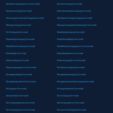
Baustellenreinigungsservice Darmstadt
Bauwerkreinigung Darmstadt
Behördenreinigung Darmstadt
Behördenunterhaltsreinigung Darmstadt
Betreuungseinrichtung Reinigung Darmstadt
Bildungseinrichtungsreinigung Darmstadt
Bildungsreinigung Darmstadt
Bildungsreinigungsdienstleistungen Darmstadt
Bio-Reinigung Darmstadt
Bodenbelagreinigung Darmstadt
Bodenbelagsreinigung Darmstadt
Bodenflächenpflege Darmstadt
Bodenflächenreinigung Darmstadt
Bodenflächenreinigungsservice Darmstadt
Bodenpflege Darmstadt
Bodenpflegedienste Darmstadt
Bodenreinigung Darmstadt
Bodenreinigungsfirma Darmstadt
Bodenreinigungsservice Darmstadt
Büroflächenreinigung Darmstadt
Bürogebäudepflege Darmstadt
Bürogebäudereinigung Darmstadt
Bürogebäudesauberkeit Darmstadt
Bürogebäudeunterhaltsreinigung Darmstadt
Bürohygiene Darmstadt
Bürohygienedienste Darmstadt
Büroputzdienst Darmstadt
Büroreinigung Darmstadt
Büroreinigungsdienste Darmstadt
Büroreinigungsfirma Darmstadt
Büroreinigungsservice Darmstadt
Büroservice Reinigung Darmstadt