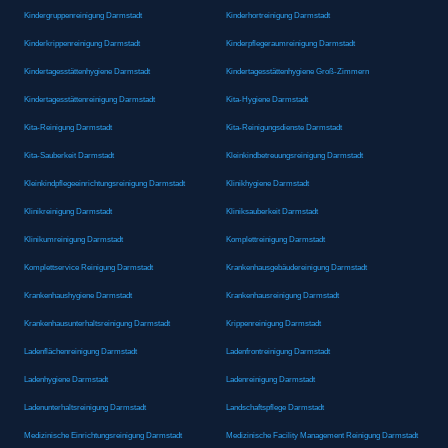
Kindergruppenreinigung Darmstadt
Kinderhortreinigung Darmstadt
Kinderkrippenreinigung Darmstadt
Kinderpflegeraumreinigung Darmstadt
Kindertagesstättenhygiene Darmstadt
Kindertagesstättenhygiene Groß-Zimmern
Kindertagesstättenreinigung Darmstadt
Kita-Hygiene Darmstadt
Kita-Reinigung Darmstadt
Kita-Reinigungsdienste Darmstadt
Kita-Sauberkeit Darmstadt
Kleinkindbetreuungsreinigung Darmstadt
Kleinkindpflegeeinrichtungsreinigung Darmstadt
Klinikhygiene Darmstadt
Klinikreinigung Darmstadt
Kliniksauberkeit Darmstadt
Klinikumreinigung Darmstadt
Komplettreinigung Darmstadt
Komplettservice Reinigung Darmstadt
Krankenhausgebäudereinigung Darmstadt
Krankenhaushygiene Darmstadt
Krankenhausreinigung Darmstadt
Krankenhausunterhaltsreinigung Darmstadt
Krippenreinigung Darmstadt
Ladenflächenreinigung Darmstadt
Ladenfrontreinigung Darmstadt
Ladenhygiene Darmstadt
Ladenreinigung Darmstadt
Ladenunterhaltsreinigung Darmstadt
Landschaftspflege Darmstadt
Medizinische Einrichtungsreinigung Darmstadt
Medizinische Facility Management Reinigung Darmstadt