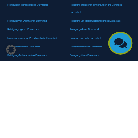
Reinigung in Fitnessstudios Darmstadt
Reinigung öffentlicher Einrichtungen und Behörden
Darmstadt
Reinigung von Oberflächen Darmstadt
Reinigung von Regierungsabteilungen Darmstadt
Reinigungsagentur Darmstadt
Reinigungsdienst Darmstadt
Reinigungsdienst für Privathaushalte Darmstadt
Reinigungsexperte Darmstadt

Reinigungsexperten Darmstadt
Reinigungsfachkraft Darmstadt
Reinigungsfachmann/-frau Darmstadt
Reinigungsfirma Darmstadt
Reinigungskraft Darmstadt
Reinigungskraft Darmstadt
Reinigungspersonal Darmstadt
Reinigungsservice Darmstadt
Reinigungsservice für Oberflächen Darmstadt
Reinigungsspezialdienstleister Darmstadt
Reinigungsspezialist Darmstadt
Reinigungsteam Darmstadt
Reinigungstruppe Darmstadt
Reinigungsunternehmen Darmstadt
Rundumreinigung Darmstadt
Sanitäranlagenreinigung Darmstadt
Sanitärhygiene Darmstadt
Sanitärreinigung Darmstadt
Sanitärreinigung Groß-Umstadt
Sanitärreinigungsdienste Darmstadt
Sanitärreinigungsservice Darmstadt
Sauberkeitsservice Darmstadt