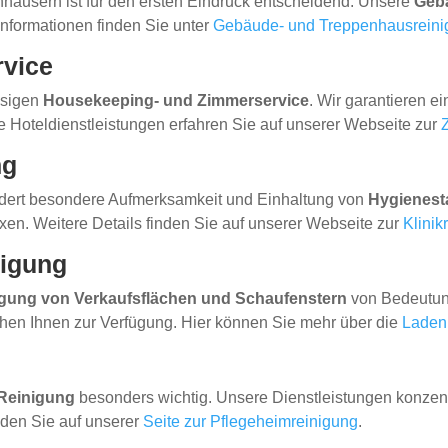
häusern ist für den ersten Eindruck entscheidend. Unsere
Geb
 Informationen finden Sie unter
Gebäude- und Treppenhausreini
rvice
ssigen
Housekeeping- und Zimmerservice
. Wir garantieren e
re Hoteldienstleistungen erfahren Sie auf unserer Webseite zur
ng
rdert besondere Aufmerksamkeit und Einhaltung von
Hygienest
xen. Weitere Details finden Sie auf unserer Webseite zur
Klinik
nigung
gung von Verkaufsflächen und Schaufenstern
von Bedeutun
ehen Ihnen zur Verfügung. Hier können Sie mehr über die
Laden
Reinigung
besonders wichtig. Unsere Dienstleistungen konzent
nden Sie auf unserer
Seite zur Pflegeheimreinigung
.