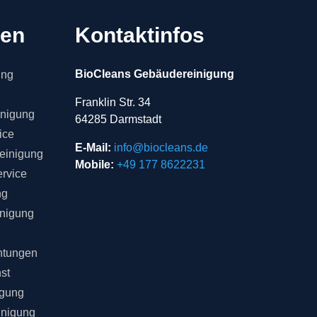
gen
Kontaktinfos
BioCleans Gebäudereinigung
ung
Franklin Str. 34
inigung
64285 Darmstadt
ice
E-Mail:
info@biocleans.de
einigung
Mobile:
+49 177 8622231
rvice
ng
inigung
chtungen
st
igung
inigung