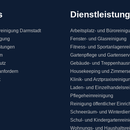
s
Dienstleistun
einigung Darmstadt
Arbeitsplatz- und Büroreinig
igung
Fenster- und Glasreinigung
stungen
Fitness- und Sportanlagenre
m
Gartenpflege und Gartenserv
utz
Gebäude- und Treppenhausr
anfordern
Housekeeping und Zimmerse
k
Klinik- und Arztpraxisreinigu
Laden- und Einzelhandelsre
Pflegeheimreinigung
Reinigung öffentlicher Einri
Schneeräum- und Winterdien
Schul- und Kindergartenrein
Wohnungs- und Haushaltsre