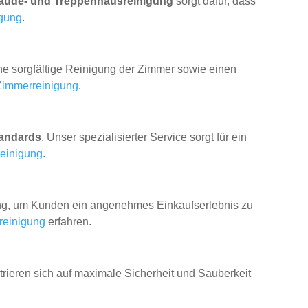
äude- und Treppenhausreinigung
sorgt dafür, dass
gung
.
ine sorgfältige Reinigung der Zimmer sowie einen
Zimmerreinigung
.
andards
. Unser spezialisierter Service sorgt für ein
reinigung
.
g, um Kunden ein angenehmes Einkaufserlebnis zu
reinigung
erfahren.
rieren sich auf maximale Sicherheit und Sauberkeit