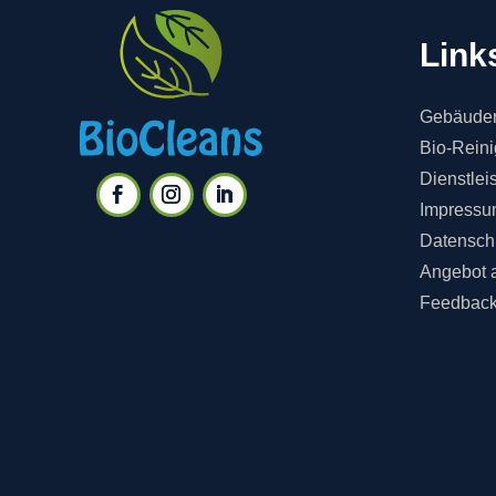
Link
Gebäuder
Bio-Rein
Dienstlei
Impressu
Datensch
Angebot 
Feedbac