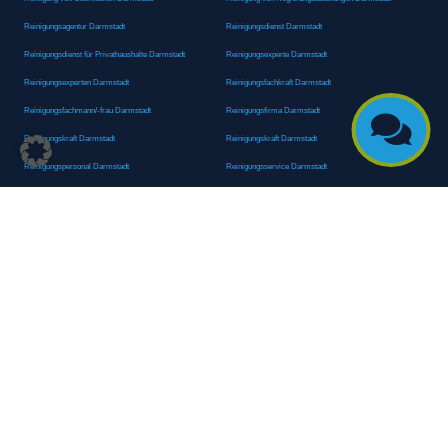
Reinigungsagentur Darmstadt
Reinigungsdienst Darmstadt
Reinigungsdienst für Privathaushalte Darmstadt
Reinigungsexperte Darmstadt
Reinigungsexperten Darmstadt
Reinigungsfachkraft Darmstadt
Reinigungsfachmann/-frau Darmstadt
Reinigungsfirma Darmstadt

Reinigungskraft Darmstadt
Reinigungskraft Darmstadt
Reinigungspersonal Darmstadt
Reinigungsservice Darmstadt
Reinigungsservice für Oberflächen Darmstadt
Reinigungsspezialdienstleister Darmstadt
Reinigungsspezialist Darmstadt
Reinigungsteam Darmstadt
Reinigungstruppe Darmstadt
Reinigungsunternehmen Darmstadt
Rundumreinigung Darmstadt
Sanitäranlagenreinigung Darmstadt
Sanitärhygiene Darmstadt
Sanitärreinigung Darmstadt
Sanitärreinigung Groß-Umstadt
Sanitärreinigungsdienste Darmstadt
Sanitärreinigungsservice Darmstadt
Sauberkeitsservice Darmstadt
Sauberkeitsservice Darmstadt
Sauberkeitsspezialdienstleister Darmstadt
Sauberkeitsspezialist Darmstadt
Scheibenreinigung Darmstadt
Schneepflugdienst Darmstadt
Schneeräumarbeiten Darmstadt