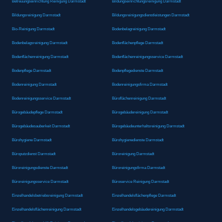
Betreuungseinrichtung Reinigung Darmstadt
Bildungseinrichtungsreinigung Darmstadt
Bildungsreinigung Darmstadt
Bildungsreinigungsdienstleistungen Darmstadt
Bio-Reinigung Darmstadt
Bodenbelagreinigung Darmstadt
Bodenbelagsreinigung Darmstadt
Bodenflächenpflege Darmstadt
Bodenflächenreinigung Darmstadt
Bodenflächenreinigungsservice Darmstadt
Bodenpflege Darmstadt
Bodenpflegedienste Darmstadt
Bodenreinigung Darmstadt
Bodenreinigungsfirma Darmstadt
Bodenreinigungsservice Darmstadt
Büroflächenreinigung Darmstadt
Bürogebäudepflege Darmstadt
Bürogebäudereinigung Darmstadt
Bürogebäudesauberkeit Darmstadt
Bürogebäudeunterhaltsreinigung Darmstadt
Bürohygiene Darmstadt
Bürohygienedienste Darmstadt
Büroputzdienst Darmstadt
Büroreinigung Darmstadt
Büroreinigungsdienste Darmstadt
Büroreinigungsfirma Darmstadt
Büroreinigungsservice Darmstadt
Büroservice Reinigung Darmstadt
Einzelhandelsbetriebsreinigung Darmstadt
Einzelhandelsflächenpflege Darmstadt
Einzelhandelsflächenreinigung Darmstadt
Einzelhandelsgebäudereinigung Darmstadt