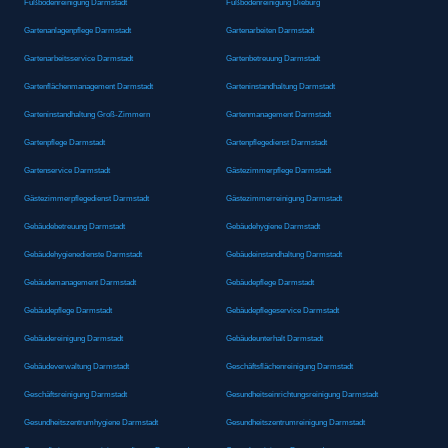
Fußbodenreinigung Darmstadt
Fußbodenreinigung Dieburg
Gartenanlagenpflege Darmstadt
Gartenarbeiten Darmstadt
Gartenarbeitsservice Darmstadt
Gartenbetreuung Darmstadt
Gartenflächenmanagement Darmstadt
Garteninstandhaltung Darmstadt
Garteninstandhaltung Groß-Zimmern
Gartenmanagement Darmstadt
Gartenpflege Darmstadt
Gartenpflegedienst Darmstadt
Gartenservice Darmstadt
Gästezimmerpflege Darmstadt
Gästezimmerpflegedienst Darmstadt
Gästezimmerreinigung Darmstadt
Gebäudebetreuung Darmstadt
Gebäudehygiene Darmstadt
Gebäudehygienedienste Darmstadt
Gebäudeinstandhaltung Darmstadt
Gebäudemanagement Darmstadt
Gebäudepflege Darmstadt
Gebäudepflege Darmstadt
Gebäudepflegeservice Darmstadt
Gebäudereinigung Darmstadt
Gebäudeunterhalt Darmstadt
Gebäudeverwaltung Darmstadt
Geschäftsflächenreinigung Darmstadt
Geschäftsreinigung Darmstadt
Gesundheitseinrichtungsreinigung Darmstadt
Gesundheitszentrumhygiene Darmstadt
Gesundheitszentrumreinigung Darmstadt