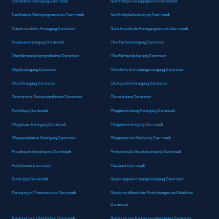
Nachhaltige Reinigung Darmstadt
Nachhaltige Reinigungsfirma Darmstadt
Nachhaltige Reinigungsservices Darmstadt
Nachhaltigkeitsreinigung Darmstadt
Naturfreundliche Reinigung Darmstadt
Naturfreundliche Reinigungsdienste Darmstadt
Neubauendreinigung Darmstadt
Oberflächenreinigung Darmstadt
Oberflächenreinigungsdienste Darmstadt
Oberflächensäuberung Darmstadt
Objektreinigung Darmstadt
Öffentliche Einrichtungsreinigung Darmstadt
Öko-Reinigung Darmstadt
Ökologische Reinigung Darmstadt
Ökologische Reinigungsdienste Darmstadt
Ökoreinigung Darmstadt
Parkpflege Darmstadt
Pflegeeinrichtung Reinigung Darmstadt
Pflegehaus Reinigung Darmstadt
Pflegeheimreinigung Darmstadt
Pflegewohnheim Reinigung Darmstadt
Pflegezentrum Reinigung Darmstadt
Privathaushaltsreinigung Darmstadt
Professionelle Spezialreinigung Darmstadt
Putzkolonne Darmstadt
Putzteam Darmstadt
Putztruppe Darmstadt
Regierungseinrichtungsreinigung Darmstadt
Reinigung in Fitnessstudios Darmstadt
Reinigung öffentlicher Einrichtungen und Behörden
Darmstadt
Reinigung von Oberflächen Darmstadt
Reinigung von Regierungsabteilungen Darmstadt