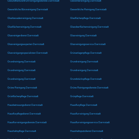
Gesundheitszentrumreinigungsdienste Darmstadt
Gewerbereinigung Darmstadt
Gewerbliche Büroreinigung Darmstadt
Gewerbliche Reinigung Darmstadt
Glasfassadenreinigung Darmstadt
Glasflächenpflege Darmstadt
Glasflächenreinigung Darmstadt
Glasoberflächenreinigung Darmstadt
Glasreinigerdienst Darmstadt
Glasreinigung Darmstadt
Glasreinigungsexperten Darmstadt
Glasreinigungsservice Darmstadt
Glasreinigungsspezialisten Darmstadt
Grünanlagenpflege Darmstadt
Grundreinigung Darmstadt
Grundreinigung Darmstadt
Grundreinigung Darmstadt
Grundreinigung Darmstadt
Grundreinigung Darmstadt
Grundstückspflege Darmstadt
Grüne Reinigung Darmstadt
Grüne Reinigungsdienste Darmstadt
Grünflächenpflege Darmstadt
Grünpflege Darmstadt
Hausbetreuungsdienst Darmstadt
Hausflurpflege Darmstadt
Hausflurpflegedienst Darmstadt
Hausflurreinigung Darmstadt
Hausflurreinigungsdienste Darmstadt
Hausflurreinigungsservice Darmstadt
Haushaltspflege Darmstadt
Haushaltsputzdienst Darmstadt