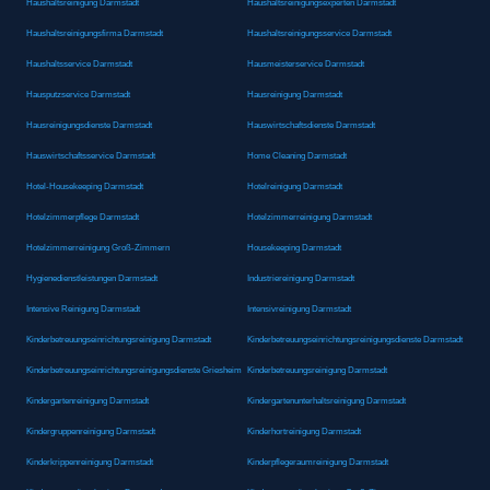
Haushaltsreinigung Darmstadt
Haushaltsreinigungsexperten Darmstadt
Haushaltsreinigungsfirma Darmstadt
Haushaltsreinigungsservice Darmstadt
Haushaltsservice Darmstadt
Hausmeisterservice Darmstadt
Hausputzservice Darmstadt
Hausreinigung Darmstadt
Hausreinigungsdienste Darmstadt
Hauswirtschaftsdienste Darmstadt
Hauswirtschaftsservice Darmstadt
Home Cleaning Darmstadt
Hotel-Housekeeping Darmstadt
Hotelreinigung Darmstadt
Hotelzimmerpflege Darmstadt
Hotelzimmerreinigung Darmstadt
Hotelzimmerreinigung Groß-Zimmern
Housekeeping Darmstadt
Hygienedienstleistungen Darmstadt
Industriereinigung Darmstadt
Intensive Reinigung Darmstadt
Intensivreinigung Darmstadt
Kinderbetreuungseinrichtungsreinigung Darmstadt
Kinderbetreuungseinrichtungsreinigungsdienste Darmstadt
Kinderbetreuungseinrichtungsreinigungsdienste Griesheim
Kinderbetreuungsreinigung Darmstadt
Kindergartenreinigung Darmstadt
Kindergartenunterhaltsreinigung Darmstadt
Kindergruppenreinigung Darmstadt
Kinderhortreinigung Darmstadt
Kinderkrippenreinigung Darmstadt
Kinderpflegeraumreinigung Darmstadt