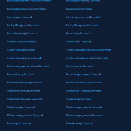
Einzelhandelsgeschäft Reinigung Darmstadt
Einzelhandelsreinigung Darmstadt
Einzelhandelsshopreinigung Darmstadt
Eisbeseitigung Darmstadt
Fachreinigung Darmstadt
Fachreinigungsservice Darmstadt
Facility Management Darmstadt
Facility Management Darmstadt
Fassadenreinigung Darmstadt
Fensterpflege Darmstadt
Fensterputzdienst Darmstadt
Fensterputzen Darmstadt
Fensterreinigung Darmstadt
Fensterreinigungsdienstleistungen Darmstadt
Fensterreinigungsfirma Darmstadt
Fensterreinigungsunternehmen Darmstadt
Fensterreinigungsunternehmen Darmstadt
Fensterwaschen Darmstadt
Firmenreinigung Darmstadt
Fitnessanlagenreinigung Darmstadt
Fitnessbereichreinigung Darmstadt
Fitnesscenter-Reinigung Darmstadt
Fitnessraumreinigung Darmstadt
Fitnessstudio Reinigung Darmstadt
Fitnessstudio-Reinigung Darmstadt
Flächenpflege Darmstadt
Flächenreinigung Darmstadt
Flächenreinigungsdienste Darmstadt
Flächenreinigungsdienste Darmstadt
Flächenreinigungsservice Darmstadt
Flurreinigung Darmstadt
Fußbodenpflege Darmstadt