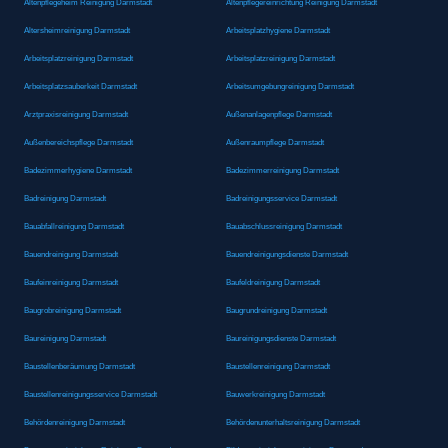
Altenpflegeheim Reinigung Darmstadt
Altenpflegereinrichtung Reinigung Darmstadt
Altersheimreinigung Darmstadt
Arbeitsplatzhygiene Darmstadt
Arbeitsplatzreinigung Darmstadt
Arbeitsplatzreinigung Darmstadt
Arbeitsplatzsauberkeit Darmstadt
Arbeitsumgebungreinigung Darmstadt
Arztpraxisreinigung Darmstadt
Außenanlagenpflege Darmstadt
Außenbereichspflege Darmstadt
Außenraumpflege Darmstadt
Badezimmerhygiene Darmstadt
Badezimmerreinigung Darmstadt
Badreinigung Darmstadt
Badreinigungsservice Darmstadt
Bauabfallreinigung Darmstadt
Bauabschlussreinigung Darmstadt
Bauendreinigung Darmstadt
Bauendreinigungsdienste Darmstadt
Baufeinreinigung Darmstadt
Baufeldreinigung Darmstadt
Baugrobreinigung Darmstadt
Baugrundreinigung Darmstadt
Baureinigung Darmstadt
Baureinigungsdienste Darmstadt
Baustellenberäumung Darmstadt
Baustellenreinigung Darmstadt
Baustellenreinigungsservice Darmstadt
Bauwerkreinigung Darmstadt
Behördenreinigung Darmstadt
Behördenunterhaltsreinigung Darmstadt