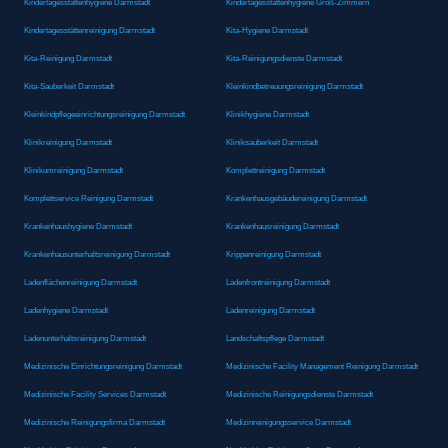
Kindertagesstättenhygiene Darmstadt
Kindertagesstättenhygiene Groß-Zimmern
Kindertagesstättenreinigung Darmstadt
Kita-Hygiene Darmstadt
Kita-Reinigung Darmstadt
Kita-Reinigungsdienste Darmstadt
Kita-Sauberkeit Darmstadt
Kleinkindbetreuungsreinigung Darmstadt
Kleinkindpflegeeinrichtungsreinigung Darmstadt
Klinikhygiene Darmstadt
Klinikreinigung Darmstadt
Kliniksauberkeit Darmstadt
Klinikumreinigung Darmstadt
Komplettreinigung Darmstadt
Komplettservice Reinigung Darmstadt
Krankenhausgebäudereinigung Darmstadt
Krankenhaushygiene Darmstadt
Krankenhausreinigung Darmstadt
Krankenhausunterhaltsreinigung Darmstadt
Krippenreinigung Darmstadt
Ladenflächenreinigung Darmstadt
Ladenfrontreinigung Darmstadt
Ladenhygiene Darmstadt
Ladenreinigung Darmstadt
Ladenunterhaltsreinigung Darmstadt
Landschaftspflege Darmstadt
Medizinische Einrichtungsreinigung Darmstadt
Medizinische Facility Management Reinigung Darmstadt
Medizinische Facility Services Darmstadt
Medizinische Reinigungsdienste Darmstadt
Medizinische Reinigungsfirma Darmstadt
Medizinreinigungsservice Darmstadt