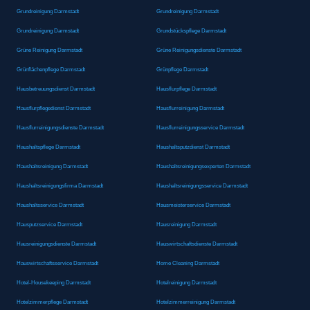
Grundreinigung Darmstadt
Grundreinigung Darmstadt
Grundreinigung Darmstadt
Grundstückspflege Darmstadt
Grüne Reinigung Darmstadt
Grüne Reinigungsdienste Darmstadt
Grünflächenpflege Darmstadt
Grünpflege Darmstadt
Hausbetreuungsdienst Darmstadt
Hausflurpflege Darmstadt
Hausflurpflegedienst Darmstadt
Hausflurreinigung Darmstadt
Hausflurreinigungsdienste Darmstadt
Hausflurreinigungsservice Darmstadt
Haushaltspflege Darmstadt
Haushaltsputzdienst Darmstadt
Haushaltsreinigung Darmstadt
Haushaltsreinigungsexperten Darmstadt
Haushaltsreinigungsfirma Darmstadt
Haushaltsreinigungsservice Darmstadt
Haushaltsservice Darmstadt
Hausmeisterservice Darmstadt
Hausputzservice Darmstadt
Hausreinigung Darmstadt
Hausreinigungsdienste Darmstadt
Hauswirtschaftsdienste Darmstadt
Hauswirtschaftsservice Darmstadt
Home Cleaning Darmstadt
Hotel-Housekeeping Darmstadt
Hotelreinigung Darmstadt
Hotelzimmerpflege Darmstadt
Hotelzimmerreinigung Darmstadt