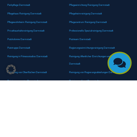
Parkpflege Darmstadt
Pflegeeinrichtung Reinigung Darmstadt
Pflegehaus Reinigung Darmstadt
Pflegeheimreinigung Darmstadt
Pflegewohnheim Reinigung Darmstadt
Pflegezentrum Reinigung Darmstadt
Privathaushaltsreinigung Darmstadt
Professionelle Spezialreinigung Darmstadt
Putzkolonne Darmstadt
Putzteam Darmstadt
Putztruppe Darmstadt
Regierungseinrichtungsreinigung Darmstadt
Reinigung in Fitnessstudios Darmstadt
Reinigung öffentlicher Einrichtungen und Behörden

Darmstadt
Reinigung von Oberflächen Darmstadt
Reinigung von Regierungsabteilungen Darmstadt
Reinigungsagentur Darmstadt
Reinigungsdienst Darmstadt
Reinigungsdienst für Privathaushalte Darmstadt
Reinigungsexperte Darmstadt
Reinigungsexperten Darmstadt
Reinigungsfachkraft Darmstadt
Reinigungsfachmann/-frau Darmstadt
Reinigungsfirma Darmstadt
Reinigungskraft Darmstadt
Reinigungskraft Darmstadt
Reinigungspersonal Darmstadt
Reinigungsservice Darmstadt
Reinigungsservice für Oberflächen Darmstadt
Reinigungsspezialdienstleister Darmstadt