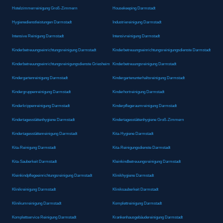
Hotelzimmerreinigung Groß-Zimmern
Housekeeping Darmstadt
Hygienedienstleistungen Darmstadt
Industriereinigung Darmstadt
Intensive Reinigung Darmstadt
Intensivreinigung Darmstadt
Kinderbetreuungseinrichtungsreinigung Darmstadt
Kinderbetreuungseinrichtungsreinigungsdienste Darmstadt
Kinderbetreuungseinrichtungsreinigungsdienste Griesheim
Kinderbetreuungsreinigung Darmstadt
Kindergartenreinigung Darmstadt
Kindergartenunterhaltsreinigung Darmstadt
Kindergruppenreinigung Darmstadt
Kinderhortreinigung Darmstadt
Kinderkrippenreinigung Darmstadt
Kinderpflegeraumreinigung Darmstadt
Kindertagesstättenhygiene Darmstadt
Kindertagesstättenhygiene Groß-Zimmern
Kindertagesstättenreinigung Darmstadt
Kita-Hygiene Darmstadt
Kita-Reinigung Darmstadt
Kita-Reinigungsdienste Darmstadt
Kita-Sauberkeit Darmstadt
Kleinkindbetreuungsreinigung Darmstadt
Kleinkindpflegeeinrichtungsreinigung Darmstadt
Klinikhygiene Darmstadt
Klinikreinigung Darmstadt
Kliniksauberkeit Darmstadt
Klinikumreinigung Darmstadt
Komplettreinigung Darmstadt
Komplettservice Reinigung Darmstadt
Krankenhausgebäudereinigung Darmstadt