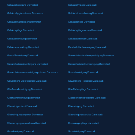
Gebäudebetreuung Darmstadt
Gebäudehygiene Darmstadt
Gebäudehygienedienste Darmstadt
Gebäudeinstandhaltung Darmstadt
Gebäudemanagement Darmstadt
Gebäudepflege Darmstadt
Gebäudepflege Darmstadt
Gebäudepflegeservice Darmstadt
Gebäudereinigung Darmstadt
Gebäudeunterhalt Darmstadt
Gebäudeverwaltung Darmstadt
Geschäftsflächenreinigung Darmstadt
Geschäftsreinigung Darmstadt
Gesundheitseinrichtungsreinigung Darmstadt
Gesundheitszentrumhygiene Darmstadt
Gesundheitszentrumreinigung Darmstadt
Gesundheitszentrumreinigungsdienste Darmstadt
Gewerbereinigung Darmstadt
Gewerbliche Büroreinigung Darmstadt
Gewerbliche Reinigung Darmstadt
Glasfassadenreinigung Darmstadt
Glasflächenpflege Darmstadt
Glasflächenreinigung Darmstadt
Glasoberflächenreinigung Darmstadt
Glasreinigerdienst Darmstadt
Glasreinigung Darmstadt
Glasreinigungsexperten Darmstadt
Glasreinigungsservice Darmstadt
Glasreinigungsspezialisten Darmstadt
Grünanlagenpflege Darmstadt
Grundreinigung Darmstadt
Grundreinigung Darmstadt