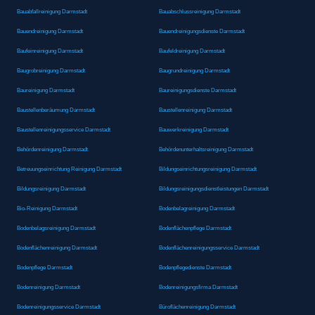
Bauabfallreinigung Darmstadt
Bauabschlussreinigung Darmstadt
Bauendreinigung Darmstadt
Bauendreinigungsdienste Darmstadt
Baufeinreinigung Darmstadt
Baufeldreinigung Darmstadt
Baugrobreinigung Darmstadt
Baugrundreinigung Darmstadt
Baureinigung Darmstadt
Baureinigungsdienste Darmstadt
Baustellenberäumung Darmstadt
Baustellenreinigung Darmstadt
Baustellenreinigungsservice Darmstadt
Bauwerkreinigung Darmstadt
Behördenreinigung Darmstadt
Behördenunterhaltsreinigung Darmstadt
Betreuungseinrichtung Reinigung Darmstadt
Bildungseinrichtungsreinigung Darmstadt
Bildungsreinigung Darmstadt
Bildungsreinigungsdienstleistungen Darmstadt
Bio-Reinigung Darmstadt
Bodenbelagreinigung Darmstadt
Bodenbelagsreinigung Darmstadt
Bodenflächenpflege Darmstadt
Bodenflächenreinigung Darmstadt
Bodenflächenreinigungsservice Darmstadt
Bodenpflege Darmstadt
Bodenpflegedienste Darmstadt
Bodenreinigung Darmstadt
Bodenreinigungsfirma Darmstadt
Bodenreinigungsservice Darmstadt
Büroflächenreinigung Darmstadt