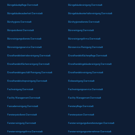
Bürogebäudepflege Darmstadt
Bürogebäudereinigung Darmstadt
Bürogebäudesauberkeit Darmstadt
Bürogebäudeunterhaltsreinigung Darmstadt
Bürohygiene Darmstadt
Bürohygienedienste Darmstadt
Büroputzdienst Darmstadt
Büroreinigung Darmstadt
Büroreinigungsdienste Darmstadt
Büroreinigungsfirma Darmstadt
Büroreinigungsservice Darmstadt
Büroservice Reinigung Darmstadt
Einzelhandelsbetriebsreinigung Darmstadt
Einzelhandelsflächenpflege Darmstadt
Einzelhandelsflächenreinigung Darmstadt
Einzelhandelsgebäudereinigung Darmstadt
Einzelhandelsgeschäft Reinigung Darmstadt
Einzelhandelsreinigung Darmstadt
Einzelhandelsshopreinigung Darmstadt
Eisbeseitigung Darmstadt
Fachreinigung Darmstadt
Fachreinigungsservice Darmstadt
Facility Management Darmstadt
Facility Management Darmstadt
Fassadenreinigung Darmstadt
Fensterpflege Darmstadt
Fensterputzdienst Darmstadt
Fensterputzen Darmstadt
Fensterreinigung Darmstadt
Fensterreinigungsdienstleistungen Darmstadt
Fensterreinigungsfirma Darmstadt
Fensterreinigungsunternehmen Darmstadt