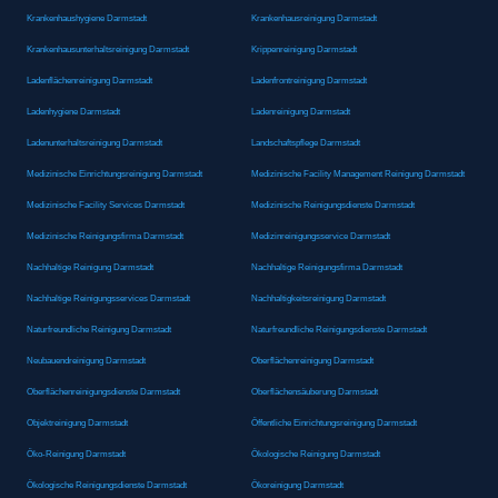
Krankenhaushygiene Darmstadt
Krankenhausreinigung Darmstadt
Krankenhausunterhaltsreinigung Darmstadt
Krippenreinigung Darmstadt
Ladenflächenreinigung Darmstadt
Ladenfrontreinigung Darmstadt
Ladenhygiene Darmstadt
Ladenreinigung Darmstadt
Ladenunterhaltsreinigung Darmstadt
Landschaftspflege Darmstadt
Medizinische Einrichtungsreinigung Darmstadt
Medizinische Facility Management Reinigung Darmstadt
Medizinische Facility Services Darmstadt
Medizinische Reinigungsdienste Darmstadt
Medizinische Reinigungsfirma Darmstadt
Medizinreinigungsservice Darmstadt
Nachhaltige Reinigung Darmstadt
Nachhaltige Reinigungsfirma Darmstadt
Nachhaltige Reinigungsservices Darmstadt
Nachhaltigkeitsreinigung Darmstadt
Naturfreundliche Reinigung Darmstadt
Naturfreundliche Reinigungsdienste Darmstadt
Neubauendreinigung Darmstadt
Oberflächenreinigung Darmstadt
Oberflächenreinigungsdienste Darmstadt
Oberflächensäuberung Darmstadt
Objektreinigung Darmstadt
Öffentliche Einrichtungsreinigung Darmstadt
Öko-Reinigung Darmstadt
Ökologische Reinigung Darmstadt
Ökologische Reinigungsdienste Darmstadt
Ökoreinigung Darmstadt