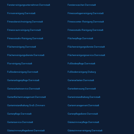
Fensterreinigungsunternehmen Darmstadt
Fensterwaschen Darmstadt
Firmenreinigung Darmstadt
Fitnessanlagenreinigung Darmstadt
Fitnessbereichreinigung Darmstadt
Fitnesscenter-Reinigung Darmstadt
Fitnessraumreinigung Darmstadt
Fitnessstudio Reinigung Darmstadt
Fitnessstudio-Reinigung Darmstadt
Flächenpflege Darmstadt
Flächenreinigung Darmstadt
Flächenreinigungsdienste Darmstadt
Flächenreinigungsdienste Darmstadt
Flächenreinigungsservice Darmstadt
Flurreinigung Darmstadt
Fußbodenpflege Darmstadt
Fußbodenreinigung Darmstadt
Fußbodenreinigung Dieburg
Gartenanlagenpflege Darmstadt
Gartenarbeiten Darmstadt
Gartenarbeitsservice Darmstadt
Gartenbetreuung Darmstadt
Gartenflächenmanagement Darmstadt
Garteninstandhaltung Darmstadt
Garteninstandhaltung Groß-Zimmern
Gartenmanagement Darmstadt
Gartenpflege Darmstadt
Gartenpflegedienst Darmstadt
Gartenservice Darmstadt
Gästezimmerpflege Darmstadt
Gästezimmerpflegedienst Darmstadt
Gästezimmerreinigung Darmstadt