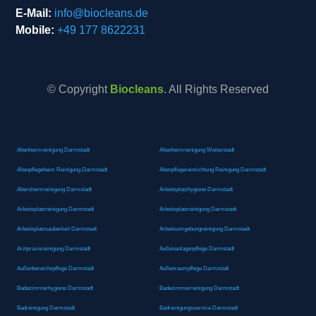
E-Mail:
info@biocleans.de
Mobile:
+49 177 8622231
© Copyright
Biocleans
. All Rights Reserved
Altenheimreinigung Darmstadt
Altenheimreinigung Weiterstadt
Altenpflegeheim Reinigung Darmstadt
Altenpflegereinrichtung Reinigung Darmstadt
Altersheimreinigung Darmstadt
Arbeitsplatzhygiene Darmstadt
Arbeitsplatzreinigung Darmstadt
Arbeitsplatzreinigung Darmstadt
Arbeitsplatzsauberkeit Darmstadt
Arbeitsumgebungreinigung Darmstadt
Arztpraxisreinigung Darmstadt
Außenanlagenpflege Darmstadt
Außenbereichspflege Darmstadt
Außenraumpflege Darmstadt
Badezimmerhygiene Darmstadt
Badezimmerreinigung Darmstadt
Badreinigung Darmstadt
Badreinigungsservice Darmstadt