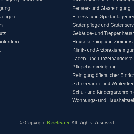
igung
Fenster- und Glasreinigung
stungen
Fitness- und Sportanlagenre
m
Gartenpflege und Gartenserv
utz
Gebäude- und Treppenhausr
anfordern
Housekeeping und Zimmerse
k
Klinik- und Arztpraxisreinigu
Laden- und Einzelhandelsre
Pflegeheimreinigung
Reinigung öffentlicher Einri
Schneeräum- und Winterdien
Schul- und Kindergartenrein
Wohnungs- und Haushaltsre
© Copyright
Biocleans
. All Rights Reserved