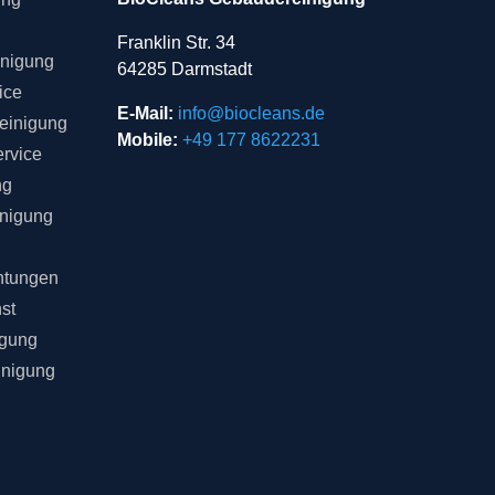
Franklin Str. 34
inigung
64285 Darmstadt
ice
E-Mail:
info@biocleans.de
einigung
Mobile:
+49 177 8622231
rvice
ng
inigung
chtungen
st
igung
inigung