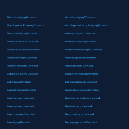
Altenheimreinigung Darmstadt
Altenheimreinigung Weiterstadt
Altenpflegeheim Reinigung Darmstadt
Altenpflegereinrichtung Reinigung Darmstadt
Altersheimreinigung Darmstadt
Arbeitsplatzhygiene Darmstadt
Arbeitsplatzreinigung Darmstadt
Arbeitsplatzreinigung Darmstadt
Arbeitsplatzsauberkeit Darmstadt
Arbeitsumgebungreinigung Darmstadt
Arztpraxisreinigung Darmstadt
Außenanlagenpflege Darmstadt
Außenbereichspflege Darmstadt
Außenraumpflege Darmstadt
Badezimmerhygiene Darmstadt
Badezimmerreinigung Darmstadt
Badreinigung Darmstadt
Badreinigungsservice Darmstadt
Bauabfallreinigung Darmstadt
Bauabschlussreinigung Darmstadt
Bauendreinigung Darmstadt
Bauendreinigungsdienste Darmstadt
Baufeinreinigung Darmstadt
Baufeldreinigung Darmstadt
Baugrobreinigung Darmstadt
Baugrundreinigung Darmstadt
Baureinigung Darmstadt
Baureinigungsdienste Darmstadt