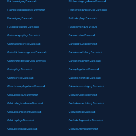
Flächenreinigung Darmstadt
Flächenreinigungsdienste Darmstadt
Flächenreinigungsdienste Darmstadt
Flächenreinigungsservice Darmstadt
Flurreinigung Darmstadt
Fußbodenpflege Darmstadt
Fußbodenreinigung Darmstadt
Fußbodenreinigung Dieburg
Gartenanlagenpflege Darmstadt
Gartenarbeiten Darmstadt
Gartenarbeitsservice Darmstadt
Gartenbetreuung Darmstadt
Gartenflächenmanagement Darmstadt
Garteninstandhaltung Darmstadt
Garteninstandhaltung Groß-Zimmern
Gartenmanagement Darmstadt
Gartenpflege Darmstadt
Gartenpflegedienst Darmstadt
Gartenservice Darmstadt
Gästezimmerpflege Darmstadt
Gästezimmerpflegedienst Darmstadt
Gästezimmerreinigung Darmstadt
Gebäudebetreuung Darmstadt
Gebäudehygiene Darmstadt
Gebäudehygienedienste Darmstadt
Gebäudeinstandhaltung Darmstadt
Gebäudemanagement Darmstadt
Gebäudepflege Darmstadt
Gebäudepflege Darmstadt
Gebäudepflegeservice Darmstadt
Gebäudereinigung Darmstadt
Gebäudeunterhalt Darmstadt