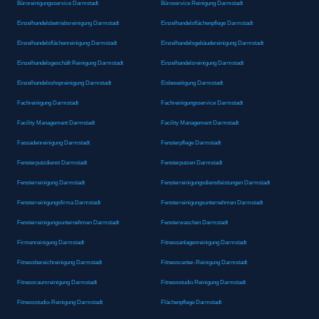
Büroreinigungsservice Darmstadt
Büroservice Reinigung Darmstadt
Einzelhandelsbetriebsreinigung Darmstadt
Einzelhandelsflächenpflege Darmstadt
Einzelhandelsflächenreinigung Darmstadt
Einzelhandelsgebäudereinigung Darmstadt
Einzelhandelsgeschäft Reinigung Darmstadt
Einzelhandelsreinigung Darmstadt
Einzelhandelsshopreinigung Darmstadt
Eisbeseitigung Darmstadt
Fachreinigung Darmstadt
Fachreinigungsservice Darmstadt
Facility Management Darmstadt
Facility Management Darmstadt
Fassadenreinigung Darmstadt
Fensterpflege Darmstadt
Fensterputzdienst Darmstadt
Fensterputzen Darmstadt
Fensterreinigung Darmstadt
Fensterreinigungsdienstleistungen Darmstadt
Fensterreinigungsfirma Darmstadt
Fensterreinigungsunternehmen Darmstadt
Fensterreinigungsunternehmen Darmstadt
Fensterwaschen Darmstadt
Firmenreinigung Darmstadt
Fitnessanlagenreinigung Darmstadt
Fitnessbereichreinigung Darmstadt
Fitnesscenter-Reinigung Darmstadt
Fitnessraumreinigung Darmstadt
Fitnessstudio Reinigung Darmstadt
Fitnessstudio-Reinigung Darmstadt
Flächenpflege Darmstadt