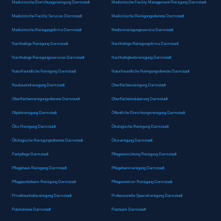
Medizinische Einrichtungsreinigung Darmstadt
Medizinische Facility Management Reinigung Darmstadt
Medizinische Facility Services Darmstadt
Medizinische Reinigungsdienste Darmstadt
Medizinische Reinigungsfirma Darmstadt
Medizinreinigungsservice Darmstadt
Nachhaltige Reinigung Darmstadt
Nachhaltige Reinigungsfirma Darmstadt
Nachhaltige Reinigungsservices Darmstadt
Nachhaltigkeitsreinigung Darmstadt
Naturfreundliche Reinigung Darmstadt
Naturfreundliche Reinigungsdienste Darmstadt
Neubauendreinigung Darmstadt
Oberflächenreinigung Darmstadt
Oberflächenreinigungsdienste Darmstadt
Oberflächensäuberung Darmstadt
Objektreinigung Darmstadt
Öffentliche Einrichtungsreinigung Darmstadt
Öko-Reinigung Darmstadt
Ökologische Reinigung Darmstadt
Ökologische Reinigungsdienste Darmstadt
Ökoreinigung Darmstadt
Parkpflege Darmstadt
Pflegeeinrichtung Reinigung Darmstadt
Pflegehaus Reinigung Darmstadt
Pflegeheimreinigung Darmstadt
Pflegewohnheim Reinigung Darmstadt
Pflegezentrum Reinigung Darmstadt
Privathaushaltsreinigung Darmstadt
Professionelle Spezialreinigung Darmstadt
Putzkolonne Darmstadt
Putzteam Darmstadt