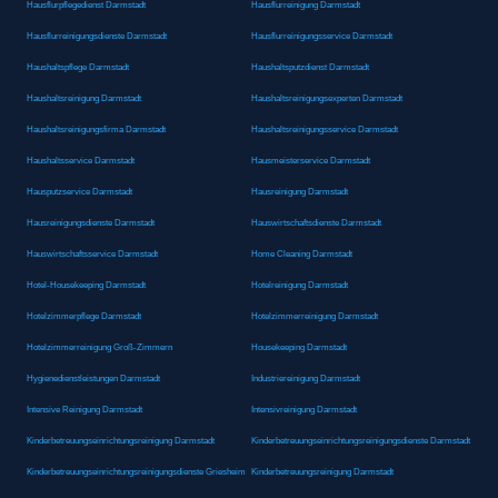
Hausflurpflegedienst Darmstadt
Hausflurreinigung Darmstadt
Hausflurreinigungsdienste Darmstadt
Hausflurreinigungsservice Darmstadt
Haushaltspflege Darmstadt
Haushaltsputzdienst Darmstadt
Haushaltsreinigung Darmstadt
Haushaltsreinigungsexperten Darmstadt
Haushaltsreinigungsfirma Darmstadt
Haushaltsreinigungsservice Darmstadt
Haushaltsservice Darmstadt
Hausmeisterservice Darmstadt
Hausputzservice Darmstadt
Hausreinigung Darmstadt
Hausreinigungsdienste Darmstadt
Hauswirtschaftsdienste Darmstadt
Hauswirtschaftsservice Darmstadt
Home Cleaning Darmstadt
Hotel-Housekeeping Darmstadt
Hotelreinigung Darmstadt
Hotelzimmerpflege Darmstadt
Hotelzimmerreinigung Darmstadt
Hotelzimmerreinigung Groß-Zimmern
Housekeeping Darmstadt
Hygienedienstleistungen Darmstadt
Industriereinigung Darmstadt
Intensive Reinigung Darmstadt
Intensivreinigung Darmstadt
Kinderbetreuungseinrichtungsreinigung Darmstadt
Kinderbetreuungseinrichtungsreinigungsdienste Darmstadt
Kinderbetreuungseinrichtungsreinigungsdienste Griesheim
Kinderbetreuungsreinigung Darmstadt