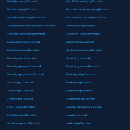
Gebäudeverwaltung Darmstadt
Geschäftsflächenreinigung Darmstadt
Geschäftsreinigung Darmstadt
Gesundheitseinrichtungsreinigung Darmstadt
Gesundheitszentrumhygiene Darmstadt
Gesundheitszentrumreinigung Darmstadt
Gesundheitszentrumreinigungsdienste Darmstadt
Gewerbereinigung Darmstadt
Gewerbliche Büroreinigung Darmstadt
Gewerbliche Reinigung Darmstadt
Glasfassadenreinigung Darmstadt
Glasflächenpflege Darmstadt
Glasflächenreinigung Darmstadt
Glasoberflächenreinigung Darmstadt
Glasreinigerdienst Darmstadt
Glasreinigung Darmstadt
Glasreinigungsexperten Darmstadt
Glasreinigungsservice Darmstadt
Glasreinigungsspezialisten Darmstadt
Grünanlagenpflege Darmstadt
Grundreinigung Darmstadt
Grundreinigung Darmstadt
Grundreinigung Darmstadt
Grundreinigung Darmstadt
Grundreinigung Darmstadt
Grundstückspflege Darmstadt
Grüne Reinigung Darmstadt
Grüne Reinigungsdienste Darmstadt
Grünflächenpflege Darmstadt
Grünpflege Darmstadt
Hausbetreuungsdienst Darmstadt
Hausflurpflege Darmstadt