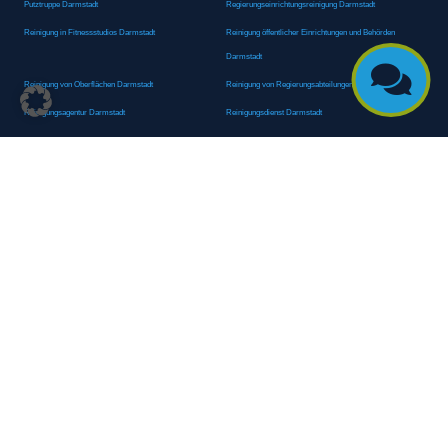
Putztruppe Darmstadt
Regierungseinrichtungsreinigung Darmstadt
Reinigung in Fitnessstudios Darmstadt
Reinigung öffentlicher Einrichtungen und Behörden
Darmstadt

Reinigung von Oberflächen Darmstadt
Reinigung von Regierungsabteilungen Darmstadt
Reinigungsagentur Darmstadt
Reinigungsdienst Darmstadt
Reinigungsdienst für Privathaushalte Darmstadt
Reinigungsexperte Darmstadt
Reinigungsexperten Darmstadt
Reinigungsfachkraft Darmstadt
Reinigungsfachmann/-frau Darmstadt
Reinigungsfirma Darmstadt
Reinigungskraft Darmstadt
Reinigungskraft Darmstadt
Reinigungspersonal Darmstadt
Reinigungsservice Darmstadt
Reinigungsservice für Oberflächen Darmstadt
Reinigungsspezialdienstleister Darmstadt
Reinigungsspezialist Darmstadt
Reinigungsteam Darmstadt
Reinigungstruppe Darmstadt
Reinigungsunternehmen Darmstadt
Rundumreinigung Darmstadt
Sanitäranlagenreinigung Darmstadt
Sanitärhygiene Darmstadt
Sanitärreinigung Darmstadt
Sanitärreinigung Groß-Umstadt
Sanitärreinigungsdienste Darmstadt