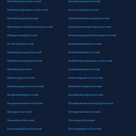
Baustellenberäumung Darmstadt
Baustellenreinigung Darmstadt
Baustellenreinigungsservice Darmstadt
Bauwerkreinigung Darmstadt
Behördenreinigung Darmstadt
Behördenunterhaltsreinigung Darmstadt
Betreuungseinrichtung Reinigung Darmstadt
Bildungseinrichtungsreinigung Darmstadt
Bildungsreinigung Darmstadt
Bildungsreinigungsdienstleistungen Darmstadt
Bio-Reinigung Darmstadt
Bodenbelagreinigung Darmstadt
Bodenbelagsreinigung Darmstadt
Bodenflächenpflege Darmstadt
Bodenflächenreinigung Darmstadt
Bodenflächenreinigungsservice Darmstadt
Bodenpflege Darmstadt
Bodenpflegedienste Darmstadt
Bodenreinigung Darmstadt
Bodenreinigungsfirma Darmstadt
Bodenreinigungsservice Darmstadt
Büroflächenreinigung Darmstadt
Bürogebäudepflege Darmstadt
Bürogebäudereinigung Darmstadt
Bürogebäudesauberkeit Darmstadt
Bürogebäudeunterhaltsreinigung Darmstadt
Bürohygiene Darmstadt
Bürohygienedienste Darmstadt
Büroputzdienst Darmstadt
Büroreinigung Darmstadt
Büroreinigungsdienste Darmstadt
Büroreinigungsfirma Darmstadt