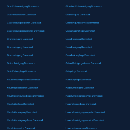
Glasflächenreinigung Darmstadt
Glasoberflächenreinigung Darmstadt
Glasreinigerdienst Darmstadt
Glasreinigung Darmstadt
Glasreinigungsexperten Darmstadt
Glasreinigungsservice Darmstadt
Glasreinigungsspezialisten Darmstadt
Grünanlagenpflege Darmstadt
Grundreinigung Darmstadt
Grundreinigung Darmstadt
Grundreinigung Darmstadt
Grundreinigung Darmstadt
Grundreinigung Darmstadt
Grundstückspflege Darmstadt
Grüne Reinigung Darmstadt
Grüne Reinigungsdienste Darmstadt
Grünflächenpflege Darmstadt
Grünpflege Darmstadt
Hausbetreuungsdienst Darmstadt
Hausflurpflege Darmstadt
Hausflurpflegedienst Darmstadt
Hausflurreinigung Darmstadt
Hausflurreinigungsdienste Darmstadt
Hausflurreinigungsservice Darmstadt
Haushaltspflege Darmstadt
Haushaltsputzdienst Darmstadt
Haushaltsreinigung Darmstadt
Haushaltsreinigungsexperten Darmstadt
Haushaltsreinigungsfirma Darmstadt
Haushaltsreinigungsservice Darmstadt
Haushaltsservice Darmstadt
Hausmeisterservice Darmstadt