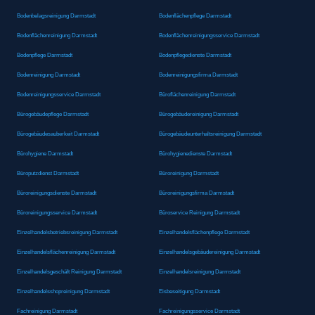
Bodenbelagsreinigung Darmstadt
Bodenflächenpflege Darmstadt
Bodenflächenreinigung Darmstadt
Bodenflächenreinigungsservice Darmstadt
Bodenpflege Darmstadt
Bodenpflegedienste Darmstadt
Bodenreinigung Darmstadt
Bodenreinigungsfirma Darmstadt
Bodenreinigungsservice Darmstadt
Büroflächenreinigung Darmstadt
Bürogebäudepflege Darmstadt
Bürogebäudereinigung Darmstadt
Bürogebäudesauberkeit Darmstadt
Bürogebäudeunterhaltsreinigung Darmstadt
Bürohygiene Darmstadt
Bürohygienedienste Darmstadt
Büroputzdienst Darmstadt
Büroreinigung Darmstadt
Büroreinigungsdienste Darmstadt
Büroreinigungsfirma Darmstadt
Büroreinigungsservice Darmstadt
Büroservice Reinigung Darmstadt
Einzelhandelsbetriebsreinigung Darmstadt
Einzelhandelsflächenpflege Darmstadt
Einzelhandelsflächenreinigung Darmstadt
Einzelhandelsgebäudereinigung Darmstadt
Einzelhandelsgeschäft Reinigung Darmstadt
Einzelhandelsreinigung Darmstadt
Einzelhandelsshopreinigung Darmstadt
Eisbeseitigung Darmstadt
Fachreinigung Darmstadt
Fachreinigungsservice Darmstadt