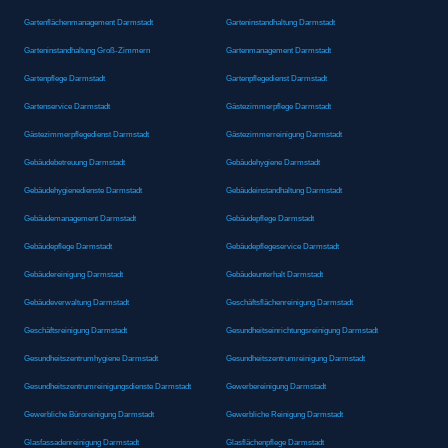
Gartenflächenmanagement Darmstadt
Garteninstandhaltung Darmstadt
Garteninstandhaltung Groß-Zimmern
Gartenmanagement Darmstadt
Gartenpflege Darmstadt
Gartenpflegedienst Darmstadt
Gartenservice Darmstadt
Gästezimmerpflege Darmstadt
Gästezimmerpflegedienst Darmstadt
Gästezimmerreinigung Darmstadt
Gebäudebetreuung Darmstadt
Gebäudehygiene Darmstadt
Gebäudehygienedienste Darmstadt
Gebäudeinstandhaltung Darmstadt
Gebäudemanagement Darmstadt
Gebäudepflege Darmstadt
Gebäudepflege Darmstadt
Gebäudepflegeservice Darmstadt
Gebäudereinigung Darmstadt
Gebäudeunterhalt Darmstadt
Gebäudeverwaltung Darmstadt
Geschäftsflächenreinigung Darmstadt
Geschäftsreinigung Darmstadt
Gesundheitseinrichtungsreinigung Darmstadt
Gesundheitszentrumhygiene Darmstadt
Gesundheitszentrumreinigung Darmstadt
Gesundheitszentrumreinigungsdienste Darmstadt
Gewerbereinigung Darmstadt
Gewerbliche Büroreinigung Darmstadt
Gewerbliche Reinigung Darmstadt
Glasfassadenreinigung Darmstadt
Glasflächenpflege Darmstadt