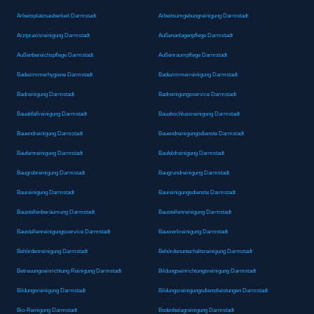
Arbeitsplatzsauberkeit Darmstadt
Arbeitsumgebungreinigung Darmstadt
Arztpraxisreinigung Darmstadt
Außenanlagenpflege Darmstadt
Außenbereichspflege Darmstadt
Außenraumpflege Darmstadt
Badezimmerhygiene Darmstadt
Badezimmerreinigung Darmstadt
Badreinigung Darmstadt
Badreinigungsservice Darmstadt
Bauabfallreinigung Darmstadt
Bauabschlussreinigung Darmstadt
Bauendreinigung Darmstadt
Bauendreinigungsdienste Darmstadt
Baufeinreinigung Darmstadt
Baufeldreinigung Darmstadt
Baugrobreinigung Darmstadt
Baugrundreinigung Darmstadt
Baureinigung Darmstadt
Baureinigungsdienste Darmstadt
Baustellenberäumung Darmstadt
Baustellenreinigung Darmstadt
Baustellenreinigungsservice Darmstadt
Bauwerkreinigung Darmstadt
Behördenreinigung Darmstadt
Behördenunterhaltsreinigung Darmstadt
Betreuungseinrichtung Reinigung Darmstadt
Bildungseinrichtungsreinigung Darmstadt
Bildungsreinigung Darmstadt
Bildungsreinigungsdienstleistungen Darmstadt
Bio-Reinigung Darmstadt
Bodenbelagreinigung Darmstadt