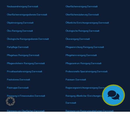
Neubauendreinigung Darmstadt
Oberflächenreinigung Darmstadt
Oberflächenreinigungsdienste Darmstadt
Oberflächensäuberung Darmstadt
Objektreinigung Darmstadt
Öffentliche Einrichtungsreinigung Darmstadt
Öko-Reinigung Darmstadt
Ökologische Reinigung Darmstadt
Ökologische Reinigungsdienste Darmstadt
Ökoreinigung Darmstadt
Parkpflege Darmstadt
Pflegeeinrichtung Reinigung Darmstadt
Pflegehaus Reinigung Darmstadt
Pflegeheimreinigung Darmstadt
Pflegewohnheim Reinigung Darmstadt
Pflegezentrum Reinigung Darmstadt
Privathaushaltsreinigung Darmstadt
Professionelle Spezialreinigung Darmstadt
Putzkolonne Darmstadt
Putzteam Darmstadt
Putztruppe Darmstadt
Regierungseinrichtungsreinigung Darmstadt

Reinigung in Fitnessstudios Darmstadt
Reinigung öffentlicher Einrichtungen und Behörden
Darmstadt
Reinigung von Oberflächen Darmstadt
Reinigung von Regierungsabteilungen Darmstadt
Reinigungsagentur Darmstadt
Reinigungsdienst Darmstadt
Reinigungsdienst für Privathaushalte Darmstadt
Reinigungsexperte Darmstadt