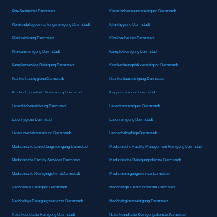
Kita-Sauberkeit Darmstadt
Kleinkindbetreuungsreinigung Darmstadt
Kleinkindpflegeeinrichtungsreinigung Darmstadt
Klinikhygiene Darmstadt
Klinikreinigung Darmstadt
Kliniksauberkeit Darmstadt
Klinikumreinigung Darmstadt
Komplettreinigung Darmstadt
Komplettservice Reinigung Darmstadt
Krankenhausgebäudereinigung Darmstadt
Krankenhaushygiene Darmstadt
Krankenhausreinigung Darmstadt
Krankenhausunterhaltsreinigung Darmstadt
Krippenreinigung Darmstadt
Ladenflächenreinigung Darmstadt
Ladenfrontreinigung Darmstadt
Ladenhygiene Darmstadt
Ladenreinigung Darmstadt
Ladenunterhaltsreinigung Darmstadt
Landschaftspflege Darmstadt
Medizinische Einrichtungsreinigung Darmstadt
Medizinische Facility Management Reinigung Darmstadt
Medizinische Facility Services Darmstadt
Medizinische Reinigungsdienste Darmstadt
Medizinische Reinigungsfirma Darmstadt
Medizinreinigungsservice Darmstadt
Nachhaltige Reinigung Darmstadt
Nachhaltige Reinigungsfirma Darmstadt
Nachhaltige Reinigungsservices Darmstadt
Nachhaltigkeitsreinigung Darmstadt
Naturfreundliche Reinigung Darmstadt
Naturfreundliche Reinigungsdienste Darmstadt