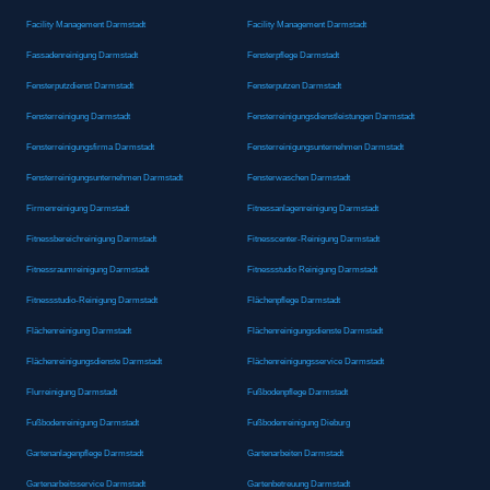
Facility Management Darmstadt
Facility Management Darmstadt
Fassadenreinigung Darmstadt
Fensterpflege Darmstadt
Fensterputzdienst Darmstadt
Fensterputzen Darmstadt
Fensterreinigung Darmstadt
Fensterreinigungsdienstleistungen Darmstadt
Fensterreinigungsfirma Darmstadt
Fensterreinigungsunternehmen Darmstadt
Fensterreinigungsunternehmen Darmstadt
Fensterwaschen Darmstadt
Firmenreinigung Darmstadt
Fitnessanlagenreinigung Darmstadt
Fitnessbereichreinigung Darmstadt
Fitnesscenter-Reinigung Darmstadt
Fitnessraumreinigung Darmstadt
Fitnessstudio Reinigung Darmstadt
Fitnessstudio-Reinigung Darmstadt
Flächenpflege Darmstadt
Flächenreinigung Darmstadt
Flächenreinigungsdienste Darmstadt
Flächenreinigungsdienste Darmstadt
Flächenreinigungsservice Darmstadt
Flurreinigung Darmstadt
Fußbodenpflege Darmstadt
Fußbodenreinigung Darmstadt
Fußbodenreinigung Dieburg
Gartenanlagenpflege Darmstadt
Gartenarbeiten Darmstadt
Gartenarbeitsservice Darmstadt
Gartenbetreuung Darmstadt