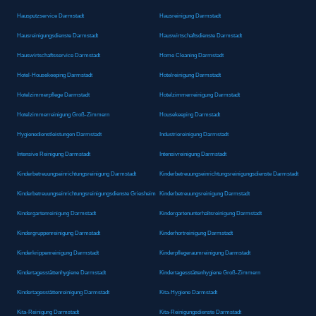
Hausputzservice Darmstadt
Hausreinigung Darmstadt
Hausreinigungsdienste Darmstadt
Hauswirtschaftsdienste Darmstadt
Hauswirtschaftsservice Darmstadt
Home Cleaning Darmstadt
Hotel-Housekeeping Darmstadt
Hotelreinigung Darmstadt
Hotelzimmerpflege Darmstadt
Hotelzimmerreinigung Darmstadt
Hotelzimmerreinigung Groß-Zimmern
Housekeeping Darmstadt
Hygienedienstleistungen Darmstadt
Industriereinigung Darmstadt
Intensive Reinigung Darmstadt
Intensivreinigung Darmstadt
Kinderbetreuungseinrichtungsreinigung Darmstadt
Kinderbetreuungseinrichtungsreinigungsdienste Darmstadt
Kinderbetreuungseinrichtungsreinigungsdienste Griesheim
Kinderbetreuungsreinigung Darmstadt
Kindergartenreinigung Darmstadt
Kindergartenunterhaltsreinigung Darmstadt
Kindergruppenreinigung Darmstadt
Kinderhortreinigung Darmstadt
Kinderkrippenreinigung Darmstadt
Kinderpflegeraumreinigung Darmstadt
Kindertagesstättenhygiene Darmstadt
Kindertagesstättenhygiene Groß-Zimmern
Kindertagesstättenreinigung Darmstadt
Kita-Hygiene Darmstadt
Kita-Reinigung Darmstadt
Kita-Reinigungsdienste Darmstadt