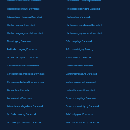
Fitnessbereichreinigung Darmstadt
Fitnesscenter-Reinigung Darmstadt
Fitnessraumreinigung Darmstadt
Fitnessstudio Reinigung Darmstadt
Fitnessstudio-Reinigung Darmstadt
Flächenpflege Darmstadt
Flächenreinigung Darmstadt
Flächenreinigungsdienste Darmstadt
Flächenreinigungsdienste Darmstadt
Flächenreinigungsservice Darmstadt
Flurreinigung Darmstadt
Fußbodenpflege Darmstadt
Fußbodenreinigung Darmstadt
Fußbodenreinigung Dieburg
Gartenanlagenpflege Darmstadt
Gartenarbeiten Darmstadt
Gartenarbeitsservice Darmstadt
Gartenbetreuung Darmstadt
Gartenflächenmanagement Darmstadt
Garteninstandhaltung Darmstadt
Garteninstandhaltung Groß-Zimmern
Gartenmanagement Darmstadt
Gartenpflege Darmstadt
Gartenpflegedienst Darmstadt
Gartenservice Darmstadt
Gästezimmerpflege Darmstadt
Gästezimmerpflegedienst Darmstadt
Gästezimmerreinigung Darmstadt
Gebäudebetreuung Darmstadt
Gebäudehygiene Darmstadt
Gebäudehygienedienste Darmstadt
Gebäudeinstandhaltung Darmstadt