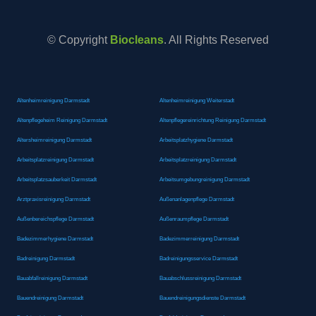
© Copyright
Biocleans
. All Rights Reserved
Altenheimreinigung Darmstadt
Altenheimreinigung Weiterstadt
Altenpflegeheim Reinigung Darmstadt
Altenpflegereinrichtung Reinigung Darmstadt
Altersheimreinigung Darmstadt
Arbeitsplatzhygiene Darmstadt
Arbeitsplatzreinigung Darmstadt
Arbeitsplatzreinigung Darmstadt
Arbeitsplatzsauberkeit Darmstadt
Arbeitsumgebungreinigung Darmstadt
Arztpraxisreinigung Darmstadt
Außenanlagenpflege Darmstadt
Außenbereichspflege Darmstadt
Außenraumpflege Darmstadt
Badezimmerhygiene Darmstadt
Badezimmerreinigung Darmstadt
Badreinigung Darmstadt
Badreinigungsservice Darmstadt
Bauabfallreinigung Darmstadt
Bauabschlussreinigung Darmstadt
Bauendreinigung Darmstadt
Bauendreinigungsdienste Darmstadt