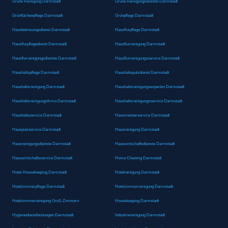
Grüne Reinigung Darmstadt
Grüne Reinigungsdienste Darmstadt
Grünflächenpflege Darmstadt
Grünpflege Darmstadt
Hausbetreuungsdienst Darmstadt
Hausflurpflege Darmstadt
Hausflurpflegedienst Darmstadt
Hausflurreinigung Darmstadt
Hausflurreinigungsdienste Darmstadt
Hausflurreinigungsservice Darmstadt
Haushaltspflege Darmstadt
Haushaltsputzdienst Darmstadt
Haushaltsreinigung Darmstadt
Haushaltsreinigungsexperten Darmstadt
Haushaltsreinigungsfirma Darmstadt
Haushaltsreinigungsservice Darmstadt
Haushaltsservice Darmstadt
Hausmeisterservice Darmstadt
Hausputzservice Darmstadt
Hausreinigung Darmstadt
Hausreinigungsdienste Darmstadt
Hauswirtschaftsdienste Darmstadt
Hauswirtschaftsservice Darmstadt
Home Cleaning Darmstadt
Hotel-Housekeeping Darmstadt
Hotelreinigung Darmstadt
Hotelzimmerpflege Darmstadt
Hotelzimmerreinigung Darmstadt
Hotelzimmerreinigung Groß-Zimmern
Housekeeping Darmstadt
Hygienedienstleistungen Darmstadt
Industriereinigung Darmstadt