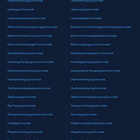
Ladenflächenreinigung Darmstadt
Ladenfrontreinigung Darmstadt
Ladenhygiene Darmstadt
Ladenreinigung Darmstadt
Ladenunterhaltsreinigung Darmstadt
Landschaftspflege Darmstadt
Medizinische Einrichtungsreinigung Darmstadt
Medizinische Facility Management Reinigung Darmstadt
Medizinische Facility Services Darmstadt
Medizinische Reinigungsdienste Darmstadt
Medizinische Reinigungsfirma Darmstadt
Medizinreinigungsservice Darmstadt
Nachhaltige Reinigung Darmstadt
Nachhaltige Reinigungsfirma Darmstadt
Nachhaltige Reinigungsservices Darmstadt
Nachhaltigkeitsreinigung Darmstadt
Naturfreundliche Reinigung Darmstadt
Naturfreundliche Reinigungsdienste Darmstadt
Neubauendreinigung Darmstadt
Oberflächenreinigung Darmstadt
Oberflächenreinigungsdienste Darmstadt
Oberflächensäuberung Darmstadt
Objektreinigung Darmstadt
Öffentliche Einrichtungsreinigung Darmstadt
Öko-Reinigung Darmstadt
Ökologische Reinigung Darmstadt
Ökologische Reinigungsdienste Darmstadt
Ökoreinigung Darmstadt
Parkpflege Darmstadt
Pflegeeinrichtung Reinigung Darmstadt
Pflegehaus Reinigung Darmstadt
Pflegeheimreinigung Darmstadt