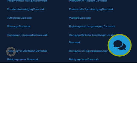
Pflegewohnheim Reinigung Darmstadt
Pflegezentrum Reinigung Darmstadt
Privathaushaltsreinigung Darmstadt
Professionelle Spezialreinigung Darmstadt
Putzkolonne Darmstadt
Putzteam Darmstadt
Putztruppe Darmstadt
Regierungseinrichtungsreinigung Darmstadt
Reinigung in Fitnessstudios Darmstadt
Reinigung öffentlicher Einrichtungen und Behörden

Darmstadt
Reinigung von Oberflächen Darmstadt
Reinigung von Regierungsabteilungen Darmstadt
Reinigungsagentur Darmstadt
Reinigungsdienst Darmstadt
Reinigungsdienst für Privathaushalte Darmstadt
Reinigungsexperte Darmstadt
Reinigungsexperten Darmstadt
Reinigungsfachkraft Darmstadt
Reinigungsfachmann/-frau Darmstadt
Reinigungsfirma Darmstadt
Reinigungskraft Darmstadt
Reinigungskraft Darmstadt
Reinigungspersonal Darmstadt
Reinigungsservice Darmstadt
Reinigungsservice für Oberflächen Darmstadt
Reinigungsspezialdienstleister Darmstadt
Reinigungsspezialist Darmstadt
Reinigungsteam Darmstadt
Reinigungstruppe Darmstadt
Reinigungsunternehmen Darmstadt
Rundumreinigung Darmstadt
Sanitäranlagenreinigung Darmstadt