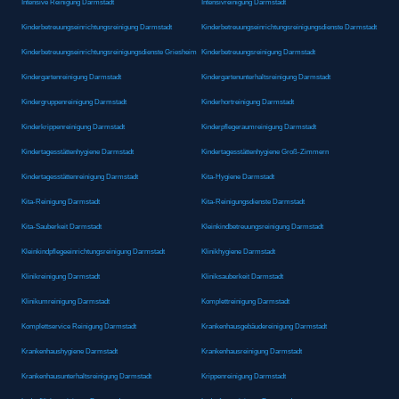
Intensive Reinigung Darmstadt
Intensivreinigung Darmstadt
Kinderbetreuungseinrichtungsreinigung Darmstadt
Kinderbetreuungseinrichtungsreinigungsdienste Darmstadt
Kinderbetreuungseinrichtungsreinigungsdienste Griesheim
Kinderbetreuungsreinigung Darmstadt
Kindergartenreinigung Darmstadt
Kindergartenunterhaltsreinigung Darmstadt
Kindergruppenreinigung Darmstadt
Kinderhortreinigung Darmstadt
Kinderkrippenreinigung Darmstadt
Kinderpflegeraumreinigung Darmstadt
Kindertagesstättenhygiene Darmstadt
Kindertagesstättenhygiene Groß-Zimmern
Kindertagesstättenreinigung Darmstadt
Kita-Hygiene Darmstadt
Kita-Reinigung Darmstadt
Kita-Reinigungsdienste Darmstadt
Kita-Sauberkeit Darmstadt
Kleinkindbetreuungsreinigung Darmstadt
Kleinkindpflegeeinrichtungsreinigung Darmstadt
Klinikhygiene Darmstadt
Klinikreinigung Darmstadt
Kliniksauberkeit Darmstadt
Klinikumreinigung Darmstadt
Komplettreinigung Darmstadt
Komplettservice Reinigung Darmstadt
Krankenhausgebäudereinigung Darmstadt
Krankenhaushygiene Darmstadt
Krankenhausreinigung Darmstadt
Krankenhausunterhaltsreinigung Darmstadt
Krippenreinigung Darmstadt