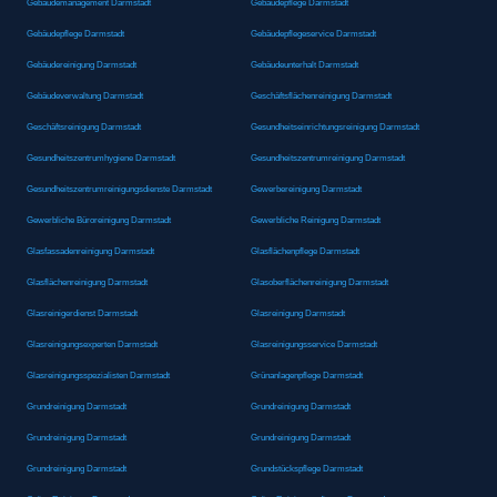
Gebäudemanagement Darmstadt
Gebäudepflege Darmstadt
Gebäudepflege Darmstadt
Gebäudepflegeservice Darmstadt
Gebäudereinigung Darmstadt
Gebäudeunterhalt Darmstadt
Gebäudeverwaltung Darmstadt
Geschäftsflächenreinigung Darmstadt
Geschäftsreinigung Darmstadt
Gesundheitseinrichtungsreinigung Darmstadt
Gesundheitszentrumhygiene Darmstadt
Gesundheitszentrumreinigung Darmstadt
Gesundheitszentrumreinigungsdienste Darmstadt
Gewerbereinigung Darmstadt
Gewerbliche Büroreinigung Darmstadt
Gewerbliche Reinigung Darmstadt
Glasfassadenreinigung Darmstadt
Glasflächenpflege Darmstadt
Glasflächenreinigung Darmstadt
Glasoberflächenreinigung Darmstadt
Glasreinigerdienst Darmstadt
Glasreinigung Darmstadt
Glasreinigungsexperten Darmstadt
Glasreinigungsservice Darmstadt
Glasreinigungsspezialisten Darmstadt
Grünanlagenpflege Darmstadt
Grundreinigung Darmstadt
Grundreinigung Darmstadt
Grundreinigung Darmstadt
Grundreinigung Darmstadt
Grundreinigung Darmstadt
Grundstückspflege Darmstadt