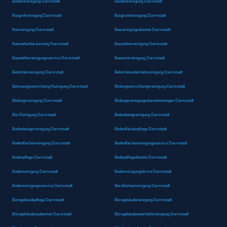
Baufeinreinigung Darmstadt
Baufeldreinigung Darmstadt
Baugrobreinigung Darmstadt
Baugrundreinigung Darmstadt
Baureinigung Darmstadt
Baureinigungsdienste Darmstadt
Baustellenberäumung Darmstadt
Baustellenreinigung Darmstadt
Baustellenreinigungsservice Darmstadt
Bauwerkreinigung Darmstadt
Behördenreinigung Darmstadt
Behördenunterhaltsreinigung Darmstadt
Betreuungseinrichtung Reinigung Darmstadt
Bildungseinrichtungsreinigung Darmstadt
Bildungsreinigung Darmstadt
Bildungsreinigungsdienstleistungen Darmstadt
Bio-Reinigung Darmstadt
Bodenbelagreinigung Darmstadt
Bodenbelagsreinigung Darmstadt
Bodenflächenpflege Darmstadt
Bodenflächenreinigung Darmstadt
Bodenflächenreinigungsservice Darmstadt
Bodenpflege Darmstadt
Bodenpflegedienste Darmstadt
Bodenreinigung Darmstadt
Bodenreinigungsfirma Darmstadt
Bodenreinigungsservice Darmstadt
Büroflächenreinigung Darmstadt
Bürogebäudepflege Darmstadt
Bürogebäudereinigung Darmstadt
Bürogebäudesauberkeit Darmstadt
Bürogebäudeunterhaltsreinigung Darmstadt