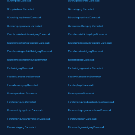
Bürohygiene Darmstadt
Bürohygienedienste Darmstadt
Büroputzdienst Darmstadt
Büroreinigung Darmstadt
Büroreinigungsdienste Darmstadt
Büroreinigungsfirma Darmstadt
Büroreinigungsservice Darmstadt
Büroservice Reinigung Darmstadt
Einzelhandelsbetriebsreinigung Darmstadt
Einzelhandelsflächenpflege Darmstadt
Einzelhandelsflächenreinigung Darmstadt
Einzelhandelsgebäudereinigung Darmstadt
Einzelhandelsgeschäft Reinigung Darmstadt
Einzelhandelsreinigung Darmstadt
Einzelhandelsshopreinigung Darmstadt
Eisbeseitigung Darmstadt
Fachreinigung Darmstadt
Fachreinigungsservice Darmstadt
Facility Management Darmstadt
Facility Management Darmstadt
Fassadenreinigung Darmstadt
Fensterpflege Darmstadt
Fensterputzdienst Darmstadt
Fensterputzen Darmstadt
Fensterreinigung Darmstadt
Fensterreinigungsdienstleistungen Darmstadt
Fensterreinigungsfirma Darmstadt
Fensterreinigungsunternehmen Darmstadt
Fensterreinigungsunternehmen Darmstadt
Fensterwaschen Darmstadt
Firmenreinigung Darmstadt
Fitnessanlagenreinigung Darmstadt