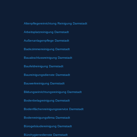
Altenpflegereinrichtung Reinigung Darmstadt
Arbeitsplatzreinigung Darmstadt
Außenanlagenpflege Darmstadt
Badezimmerreinigung Darmstadt
Bauabschlussreinigung Darmstadt
Baufeldreinigung Darmstadt
Baureinigungsdienste Darmstadt
Bauwerkreinigung Darmstadt
Bildungseinrichtungsreinigung Darmstadt
Bodenbelagreinigung Darmstadt
Bodenflächenreinigungsservice Darmstadt
Bodenreinigungsfirma Darmstadt
Bürogebäudereinigung Darmstadt
Bürohygienedienste Darmstadt