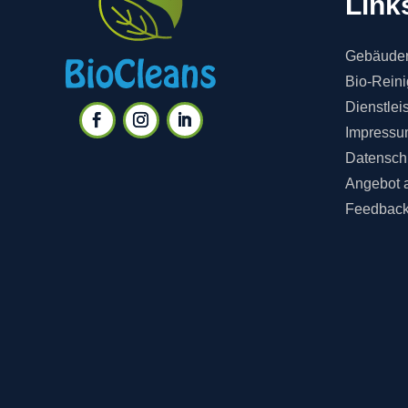
Link
Gebäuder
Bio-Rein
Dienstlei
Impressu
Datensch
Angebot 
Feedbac