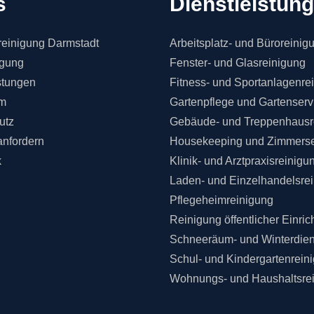
s
Dienstleistun
einigung Darmstadt
Arbeitsplatz- und Büroreinig
igung
Fenster- und Glasreinigung
stungen
Fitness- und Sportanlagenre
m
Gartenpflege und Gartenserv
utz
Gebäude- und Treppenhausr
anfordern
Housekeeping und Zimmerse
k
Klinik- und Arztpraxisreinigu
Laden- und Einzelhandelsre
Pflegeheimreinigung
Reinigung öffentlicher Einri
Schneeräum- und Winterdien
Schul- und Kindergartenrein
Wohnungs- und Haushaltsre