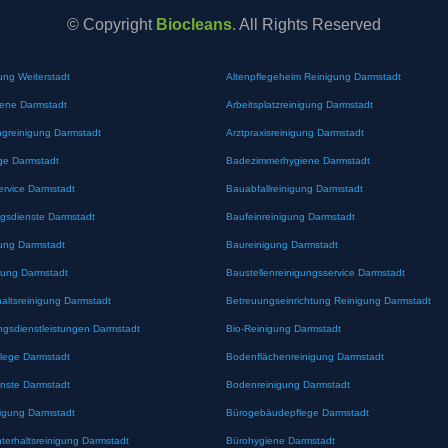
© Copyright
Biocleans
. All Rights Reserved
ung Weiterstadt
Altenpflegeheim Reinigung Darmstadt
iene Darmstadt
Arbeitsplatzreinigung Darmstadt
greinigung Darmstadt
Arztpraxisreinigung Darmstadt
ge Darmstadt
Badezimmerhygiene Darmstadt
ervice Darmstadt
Bauabfallreinigung Darmstadt
gsdienste Darmstadt
Baufeinreinigung Darmstadt
ung Darmstadt
Baureinigung Darmstadt
gung Darmstadt
Baustellenreinigungsservice Darmstadt
altsreinigung Darmstadt
Betreuungseinrichtung Reinigung Darmstadt
ngsdienstleistungen Darmstadt
Bio-Reinigung Darmstadt
lege Darmstadt
Bodenflächenreinigung Darmstadt
nste Darmstadt
Bodenreinigung Darmstadt
nigung Darmstadt
Bürogebäudepflege Darmstadt
erhaltsreinigung Darmstadt
Bürohygiene Darmstadt