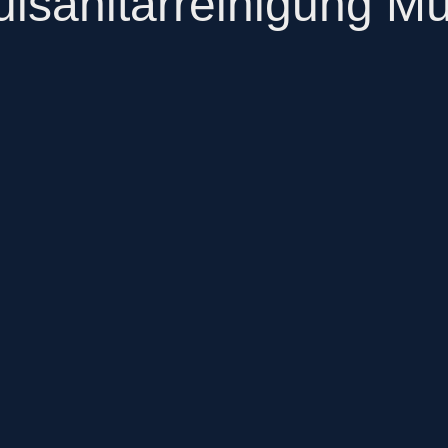
lsanitärreinigung Mü