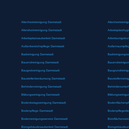
Altenheimreinigung Darmstadt
Altenheimreinig
Altersheimreinigung Darmstadt
Arbeitsplatzhyg
Arbeitsplatzsauberkeit Darmstadt
Arbeitsumgebun
Außenbereichspflege Darmstadt
Außenraumpfle
Badreinigung Darmstadt
Badreinigungss
Bauendreinigung Darmstadt
Bauendreinigun
Baugrobreinigung Darmstadt
Baugrundreinig
Baustellenberäumung Darmstadt
Baustellenreini
Behördenreinigung Darmstadt
Behördenunterh
Bildungsreinigung Darmstadt
Bildungsreinigu
Bodenbelagsreinigung Darmstadt
Bodenflächenpf
Bodenpflege Darmstadt
Bodenpflegedie
Bodenreinigungsservice Darmstadt
Büroflächenrei
Bürogebäudesauberkeit Darmstadt
Bürogebäudeunt