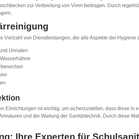
aschbecken zur Verbreitung von Viren beitragen. Durch regel
ngern.
ärreinigung
ne Vielzahl von Dienstleistungen, die alle Aspekte der Hygien
und Urinalen
nd Wasserhähne
rbereichen
pier
gen
ktion
n Einrichtungen ist wichtig, um sicherzustellen, dass diese in
 Armaturen und die Wartung der Sanitärtechnik. Durch diese M
: Ihre Experten für Schulsanit