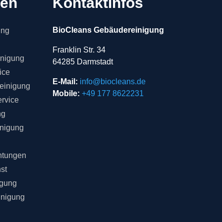
gen
Kontaktinfos
BioCleans Gebäudereinigung
ung
Franklin Str. 34
inigung
64285 Darmstadt
ice
E-Mail:
info@biocleans.de
einigung
Mobile:
+49 177 8622231
rvice
ng
inigung
chtungen
st
igung
inigung