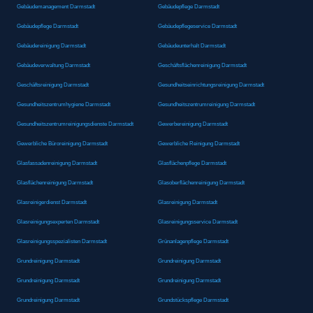
Gebäudemanagement Darmstadt
Gebäudepflege Darmstadt
Gebäudepflege Darmstadt
Gebäudepflegeservice Darmstadt
Gebäudereinigung Darmstadt
Gebäudeunterhalt Darmstadt
Gebäudeverwaltung Darmstadt
Geschäftsflächenreinigung Darmstadt
Geschäftsreinigung Darmstadt
Gesundheitseinrichtungsreinigung Darmstadt
Gesundheitszentrumhygiene Darmstadt
Gesundheitszentrumreinigung Darmstadt
Gesundheitszentrumreinigungsdienste Darmstadt
Gewerbereinigung Darmstadt
Gewerbliche Büroreinigung Darmstadt
Gewerbliche Reinigung Darmstadt
Glasfassadenreinigung Darmstadt
Glasflächenpflege Darmstadt
Glasflächenreinigung Darmstadt
Glasoberflächenreinigung Darmstadt
Glasreinigerdienst Darmstadt
Glasreinigung Darmstadt
Glasreinigungsexperten Darmstadt
Glasreinigungsservice Darmstadt
Glasreinigungsspezialisten Darmstadt
Grünanlagenpflege Darmstadt
Grundreinigung Darmstadt
Grundreinigung Darmstadt
Grundreinigung Darmstadt
Grundreinigung Darmstadt
Grundreinigung Darmstadt
Grundstückspflege Darmstadt