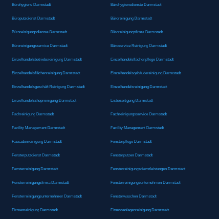
Bürohygiene Darmstadt
Bürohygienedienste Darmstadt
Büroputzdienst Darmstadt
Büroreinigung Darmstadt
Büroreinigungsdienste Darmstadt
Büroreinigungsfirma Darmstadt
Büroreinigungsservice Darmstadt
Büroservice Reinigung Darmstadt
Einzelhandelsbetriebsreinigung Darmstadt
Einzelhandelsflächenpflege Darmstadt
Einzelhandelsflächenreinigung Darmstadt
Einzelhandelsgebäudereinigung Darmstadt
Einzelhandelsgeschäft Reinigung Darmstadt
Einzelhandelsreinigung Darmstadt
Einzelhandelsshopreinigung Darmstadt
Eisbeseitigung Darmstadt
Fachreinigung Darmstadt
Fachreinigungsservice Darmstadt
Facility Management Darmstadt
Facility Management Darmstadt
Fassadenreinigung Darmstadt
Fensterpflege Darmstadt
Fensterputzdienst Darmstadt
Fensterputzen Darmstadt
Fensterreinigung Darmstadt
Fensterreinigungsdienstleistungen Darmstadt
Fensterreinigungsfirma Darmstadt
Fensterreinigungsunternehmen Darmstadt
Fensterreinigungsunternehmen Darmstadt
Fensterwaschen Darmstadt
Firmenreinigung Darmstadt
Fitnessanlagenreinigung Darmstadt