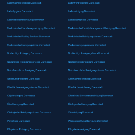
Ladenflächenreinigung Darmstadt
Ladenfrontreinigung Darmstadt
Ladenhygiene Darmstadt
Ladenreinigung Darmstadt
Ladenunterhaltsreinigung Darmstadt
Landschaftspflege Darmstadt
Medizinische Einrichtungsreinigung Darmstadt
Medizinische Facility Management Reinigung Darmstadt
Medizinische Facility Services Darmstadt
Medizinische Reinigungsdienste Darmstadt
Medizinische Reinigungsfirma Darmstadt
Medizinreinigungsservice Darmstadt
Nachhaltige Reinigung Darmstadt
Nachhaltige Reinigungsfirma Darmstadt
Nachhaltige Reinigungsservices Darmstadt
Nachhaltigkeitsreinigung Darmstadt
Naturfreundliche Reinigung Darmstadt
Naturfreundliche Reinigungsdienste Darmstadt
Neubauendreinigung Darmstadt
Oberflächenreinigung Darmstadt
Oberflächenreinigungsdienste Darmstadt
Oberflächensäuberung Darmstadt
Objektreinigung Darmstadt
Öffentliche Einrichtungsreinigung Darmstadt
Öko-Reinigung Darmstadt
Ökologische Reinigung Darmstadt
Ökologische Reinigungsdienste Darmstadt
Ökoreinigung Darmstadt
Parkpflege Darmstadt
Pflegeeinrichtung Reinigung Darmstadt
Pflegehaus Reinigung Darmstadt
Pflegeheimreinigung Darmstadt