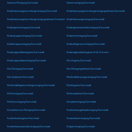
Intensive Reinigung Darmstadt
Intensivreinigung Darmstadt
Kinderbetreuungseinrichtungsreinigung Darmstadt
Kinderbetreuungseinrichtungsreinigungsdienste Darmstadt
Kinderbetreuungseinrichtungsreinigungsdienste Griesheim
Kinderbetreuungsreinigung Darmstadt
Kindergartenreinigung Darmstadt
Kindergartenunterhaltsreinigung Darmstadt
Kindergruppenreinigung Darmstadt
Kinderhortreinigung Darmstadt
Kinderkrippenreinigung Darmstadt
Kinderpflegeraumreinigung Darmstadt
Kindertagesstättenhygiene Darmstadt
Kindertagesstättenhygiene Groß-Zimmern
Kindertagesstättenreinigung Darmstadt
Kita-Hygiene Darmstadt
Kita-Reinigung Darmstadt
Kita-Reinigungsdienste Darmstadt
Kita-Sauberkeit Darmstadt
Kleinkindbetreuungsreinigung Darmstadt
Kleinkindpflegeeinrichtungsreinigung Darmstadt
Klinikhygiene Darmstadt
Klinikreinigung Darmstadt
Kliniksauberkeit Darmstadt
Klinikumreinigung Darmstadt
Komplettreinigung Darmstadt
Komplettservice Reinigung Darmstadt
Krankenhausgebäudereinigung Darmstadt
Krankenhaushygiene Darmstadt
Krankenhausreinigung Darmstadt
Krankenhausunterhaltsreinigung Darmstadt
Krippenreinigung Darmstadt