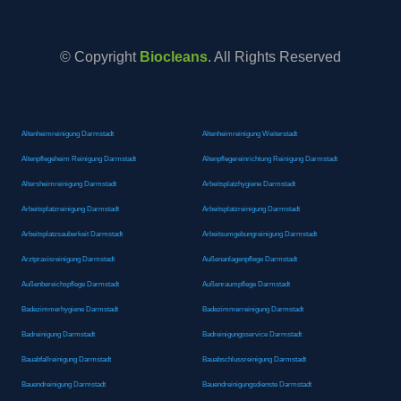
© Copyright
Biocleans
. All Rights Reserved
Altenheimreinigung Darmstadt
Altenheimreinigung Weiterstadt
Altenpflegeheim Reinigung Darmstadt
Altenpflegereinrichtung Reinigung Darmstadt
Altersheimreinigung Darmstadt
Arbeitsplatzhygiene Darmstadt
Arbeitsplatzreinigung Darmstadt
Arbeitsplatzreinigung Darmstadt
Arbeitsplatzsauberkeit Darmstadt
Arbeitsumgebungreinigung Darmstadt
Arztpraxisreinigung Darmstadt
Außenanlagenpflege Darmstadt
Außenbereichspflege Darmstadt
Außenraumpflege Darmstadt
Badezimmerhygiene Darmstadt
Badezimmerreinigung Darmstadt
Badreinigung Darmstadt
Badreinigungsservice Darmstadt
Bauabfallreinigung Darmstadt
Bauabschlussreinigung Darmstadt
Bauendreinigung Darmstadt
Bauendreinigungsdienste Darmstadt