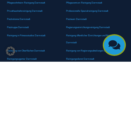
Pflegewohnheim Reinigung Darmstadt
Pflegezentrum Reinigung Darmstadt
Privathaushaltsreinigung Darmstadt
Professionelle Spezialreinigung Darmstadt
Putzkolonne Darmstadt
Putzteam Darmstadt
Putztruppe Darmstadt
Regierungseinrichtungsreinigung Darmstadt
Reinigung in Fitnessstudios Darmstadt
Reinigung öffentlicher Einrichtungen und Behörden

Darmstadt
Reinigung von Oberflächen Darmstadt
Reinigung von Regierungsabteilungen Darmstadt
Reinigungsagentur Darmstadt
Reinigungsdienst Darmstadt
Reinigungsdienst für Privathaushalte Darmstadt
Reinigungsexperte Darmstadt
Reinigungsexperten Darmstadt
Reinigungsfachkraft Darmstadt
Reinigungsfachmann/-frau Darmstadt
Reinigungsfirma Darmstadt
Reinigungskraft Darmstadt
Reinigungskraft Darmstadt
Reinigungspersonal Darmstadt
Reinigungsservice Darmstadt
Reinigungsservice für Oberflächen Darmstadt
Reinigungsspezialdienstleister Darmstadt
Reinigungsspezialist Darmstadt
Reinigungsteam Darmstadt
Reinigungstruppe Darmstadt
Reinigungsunternehmen Darmstadt