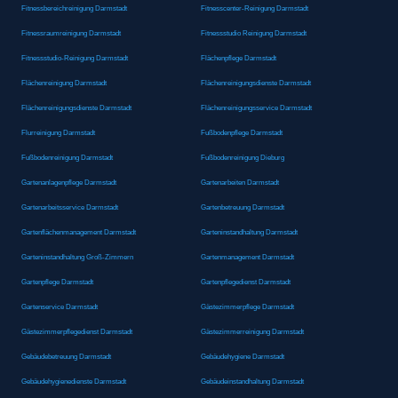
Fitnessbereichreinigung Darmstadt
Fitnesscenter-Reinigung Darmstadt
Fitnessraumreinigung Darmstadt
Fitnessstudio Reinigung Darmstadt
Fitnessstudio-Reinigung Darmstadt
Flächenpflege Darmstadt
Flächenreinigung Darmstadt
Flächenreinigungsdienste Darmstadt
Flächenreinigungsdienste Darmstadt
Flächenreinigungsservice Darmstadt
Flurreinigung Darmstadt
Fußbodenpflege Darmstadt
Fußbodenreinigung Darmstadt
Fußbodenreinigung Dieburg
Gartenanlagenpflege Darmstadt
Gartenarbeiten Darmstadt
Gartenarbeitsservice Darmstadt
Gartenbetreuung Darmstadt
Gartenflächenmanagement Darmstadt
Garteninstandhaltung Darmstadt
Garteninstandhaltung Groß-Zimmern
Gartenmanagement Darmstadt
Gartenpflege Darmstadt
Gartenpflegedienst Darmstadt
Gartenservice Darmstadt
Gästezimmerpflege Darmstadt
Gästezimmerpflegedienst Darmstadt
Gästezimmerreinigung Darmstadt
Gebäudebetreuung Darmstadt
Gebäudehygiene Darmstadt
Gebäudehygienedienste Darmstadt
Gebäudeinstandhaltung Darmstadt