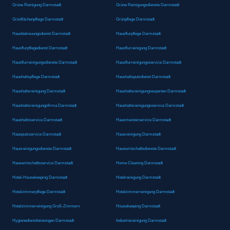
Grüne Reinigung Darmstadt
Grüne Reinigungsdienste Darmstadt
Grünflächenpflege Darmstadt
Grünpflege Darmstadt
Hausbetreuungsdienst Darmstadt
Hausflurpflege Darmstadt
Hausflurpflegedienst Darmstadt
Hausflurreinigung Darmstadt
Hausflurreinigungsdienste Darmstadt
Hausflurreinigungsservice Darmstadt
Haushaltspflege Darmstadt
Haushaltsputzdienst Darmstadt
Haushaltsreinigung Darmstadt
Haushaltsreinigungsexperten Darmstadt
Haushaltsreinigungsfirma Darmstadt
Haushaltsreinigungsservice Darmstadt
Haushaltsservice Darmstadt
Hausmeisterservice Darmstadt
Hausputzservice Darmstadt
Hausreinigung Darmstadt
Hausreinigungsdienste Darmstadt
Hauswirtschaftsdienste Darmstadt
Hauswirtschaftsservice Darmstadt
Home Cleaning Darmstadt
Hotel-Housekeeping Darmstadt
Hotelreinigung Darmstadt
Hotelzimmerpflege Darmstadt
Hotelzimmerreinigung Darmstadt
Hotelzimmerreinigung Groß-Zimmern
Housekeeping Darmstadt
Hygienedienstleistungen Darmstadt
Industriereinigung Darmstadt