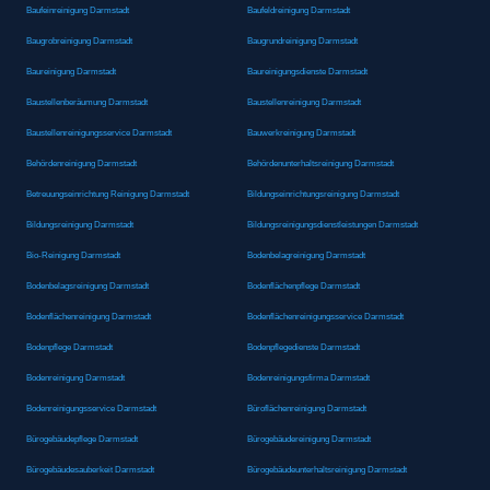
Baufeinreinigung Darmstadt
Baufeldreinigung Darmstadt
Baugrobreinigung Darmstadt
Baugrundreinigung Darmstadt
Baureinigung Darmstadt
Baureinigungsdienste Darmstadt
Baustellenberäumung Darmstadt
Baustellenreinigung Darmstadt
Baustellenreinigungsservice Darmstadt
Bauwerkreinigung Darmstadt
Behördenreinigung Darmstadt
Behördenunterhaltsreinigung Darmstadt
Betreuungseinrichtung Reinigung Darmstadt
Bildungseinrichtungsreinigung Darmstadt
Bildungsreinigung Darmstadt
Bildungsreinigungsdienstleistungen Darmstadt
Bio-Reinigung Darmstadt
Bodenbelagreinigung Darmstadt
Bodenbelagsreinigung Darmstadt
Bodenflächenpflege Darmstadt
Bodenflächenreinigung Darmstadt
Bodenflächenreinigungsservice Darmstadt
Bodenpflege Darmstadt
Bodenpflegedienste Darmstadt
Bodenreinigung Darmstadt
Bodenreinigungsfirma Darmstadt
Bodenreinigungsservice Darmstadt
Büroflächenreinigung Darmstadt
Bürogebäudepflege Darmstadt
Bürogebäudereinigung Darmstadt
Bürogebäudesauberkeit Darmstadt
Bürogebäudeunterhaltsreinigung Darmstadt