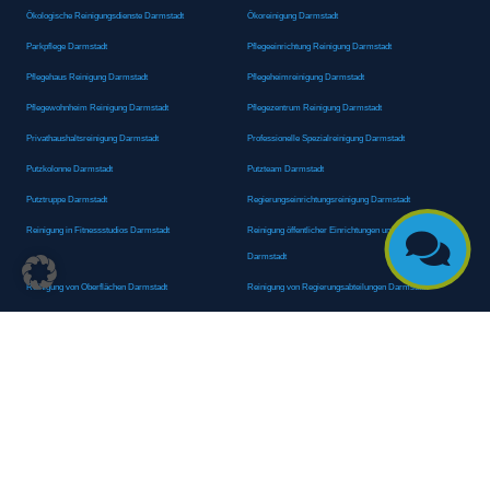
Ökologische Reinigungsdienste Darmstadt
Ökoreinigung Darmstadt
Parkpflege Darmstadt
Pflegeeinrichtung Reinigung Darmstadt
Pflegehaus Reinigung Darmstadt
Pflegeheimreinigung Darmstadt
Pflegewohnheim Reinigung Darmstadt
Pflegezentrum Reinigung Darmstadt
Privathaushaltsreinigung Darmstadt
Professionelle Spezialreinigung Darmstadt
Putzkolonne Darmstadt
Putzteam Darmstadt
Putztruppe Darmstadt
Regierungseinrichtungsreinigung Darmstadt
Reinigung in Fitnessstudios Darmstadt
Reinigung öffentlicher Einrichtungen und Behörden

Darmstadt
Reinigung von Oberflächen Darmstadt
Reinigung von Regierungsabteilungen Darmstadt
Reinigungsagentur Darmstadt
Reinigungsdienst Darmstadt
Reinigungsdienst für Privathaushalte Darmstadt
Reinigungsexperte Darmstadt
Reinigungsexperten Darmstadt
Reinigungsfachkraft Darmstadt
Reinigungsfachmann/-frau Darmstadt
Reinigungsfirma Darmstadt
Reinigungskraft Darmstadt
Reinigungskraft Darmstadt
Reinigungspersonal Darmstadt
Reinigungsservice Darmstadt