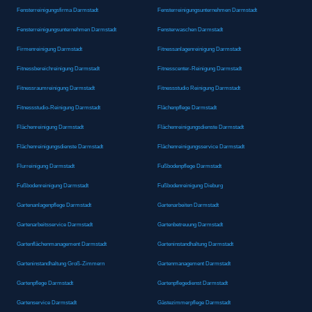
Fensterreinigungsfirma Darmstadt
Fensterreinigungsunternehmen Darmstadt
Fensterreinigungsunternehmen Darmstadt
Fensterwaschen Darmstadt
Firmenreinigung Darmstadt
Fitnessanlagenreinigung Darmstadt
Fitnessbereichreinigung Darmstadt
Fitnesscenter-Reinigung Darmstadt
Fitnessraumreinigung Darmstadt
Fitnessstudio Reinigung Darmstadt
Fitnessstudio-Reinigung Darmstadt
Flächenpflege Darmstadt
Flächenreinigung Darmstadt
Flächenreinigungsdienste Darmstadt
Flächenreinigungsdienste Darmstadt
Flächenreinigungsservice Darmstadt
Flurreinigung Darmstadt
Fußbodenpflege Darmstadt
Fußbodenreinigung Darmstadt
Fußbodenreinigung Dieburg
Gartenanlagenpflege Darmstadt
Gartenarbeiten Darmstadt
Gartenarbeitsservice Darmstadt
Gartenbetreuung Darmstadt
Gartenflächenmanagement Darmstadt
Garteninstandhaltung Darmstadt
Garteninstandhaltung Groß-Zimmern
Gartenmanagement Darmstadt
Gartenpflege Darmstadt
Gartenpflegedienst Darmstadt
Gartenservice Darmstadt
Gästezimmerpflege Darmstadt