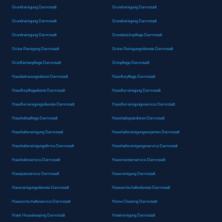
Grundreinigung Darmstadt
Grundreinigung Darmstadt
Grundreinigung Darmstadt
Grundreinigung Darmstadt
Grundreinigung Darmstadt
Grundstückspflege Darmstadt
Grüne Reinigung Darmstadt
Grüne Reinigungsdienste Darmstadt
Grünflächenpflege Darmstadt
Grünpflege Darmstadt
Hausbetreuungsdienst Darmstadt
Hausflurpflege Darmstadt
Hausflurpflegedienst Darmstadt
Hausflurreinigung Darmstadt
Hausflurreinigungsdienste Darmstadt
Hausflurreinigungsservice Darmstadt
Haushaltspflege Darmstadt
Haushaltsputzdienst Darmstadt
Haushaltsreinigung Darmstadt
Haushaltsreinigungsexperten Darmstadt
Haushaltsreinigungsfirma Darmstadt
Haushaltsreinigungsservice Darmstadt
Haushaltsservice Darmstadt
Hausmeisterservice Darmstadt
Hausputzservice Darmstadt
Hausreinigung Darmstadt
Hausreinigungsdienste Darmstadt
Hauswirtschaftsdienste Darmstadt
Hauswirtschaftsservice Darmstadt
Home Cleaning Darmstadt
Hotel-Housekeeping Darmstadt
Hotelreinigung Darmstadt