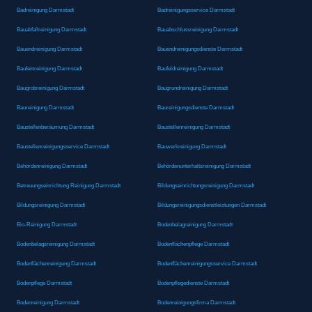
Badreinigung Darmstadt
Badreinigungsservice Darmstadt
Bauabfallreinigung Darmstadt
Bauabschlussreinigung Darmstadt
Bauendreinigung Darmstadt
Bauendreinigungsdienste Darmstadt
Baufeinreinigung Darmstadt
Baufeldreinigung Darmstadt
Baugrobreinigung Darmstadt
Baugrundreinigung Darmstadt
Baureinigung Darmstadt
Baureinigungsdienste Darmstadt
Baustellenberäumung Darmstadt
Baustellenreinigung Darmstadt
Baustellenreinigungsservice Darmstadt
Bauwerkreinigung Darmstadt
Behördenreinigung Darmstadt
Behördenunterhaltsreinigung Darmstadt
Betreuungseinrichtung Reinigung Darmstadt
Bildungseinrichtungsreinigung Darmstadt
Bildungsreinigung Darmstadt
Bildungsreinigungsdienstleistungen Darmstadt
Bio-Reinigung Darmstadt
Bodenbelagreinigung Darmstadt
Bodenbelagsreinigung Darmstadt
Bodenflächenpflege Darmstadt
Bodenflächenreinigung Darmstadt
Bodenflächenreinigungsservice Darmstadt
Bodenpflege Darmstadt
Bodenpflegedienste Darmstadt
Bodenreinigung Darmstadt
Bodenreinigungsfirma Darmstadt