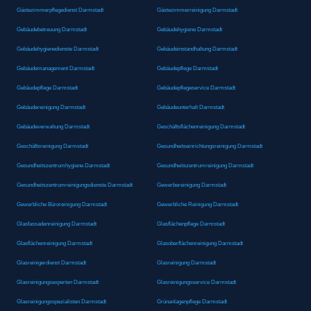
Gästezimmerpflegedienst Darmstadt
Gästezimmerreinigung Darmstadt
Gebäudebetreuung Darmstadt
Gebäudehygiene Darmstadt
Gebäudehygienedienste Darmstadt
Gebäudeinstandhaltung Darmstadt
Gebäudemanagement Darmstadt
Gebäudepflege Darmstadt
Gebäudepflege Darmstadt
Gebäudepflegeservice Darmstadt
Gebäudereinigung Darmstadt
Gebäudeunterhalt Darmstadt
Gebäudeverwaltung Darmstadt
Geschäftsflächenreinigung Darmstadt
Geschäftsreinigung Darmstadt
Gesundheitseinrichtungsreinigung Darmstadt
Gesundheitszentrumhygiene Darmstadt
Gesundheitszentrumreinigung Darmstadt
Gesundheitszentrumreinigungsdienste Darmstadt
Gewerbereinigung Darmstadt
Gewerbliche Büroreinigung Darmstadt
Gewerbliche Reinigung Darmstadt
Glasfassadenreinigung Darmstadt
Glasflächenpflege Darmstadt
Glasflächenreinigung Darmstadt
Glasoberflächenreinigung Darmstadt
Glasreinigerdienst Darmstadt
Glasreinigung Darmstadt
Glasreinigungsexperten Darmstadt
Glasreinigungsservice Darmstadt
Glasreinigungsspezialisten Darmstadt
Grünanlagenpflege Darmstadt