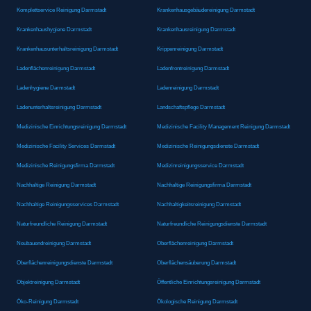
Komplettservice Reinigung Darmstadt
Krankenhausgebäudereinigung Darmstadt
Krankenhaushygiene Darmstadt
Krankenhausreinigung Darmstadt
Krankenhausunterhaltsreinigung Darmstadt
Krippenreinigung Darmstadt
Ladenflächenreinigung Darmstadt
Ladenfrontreinigung Darmstadt
Ladenhygiene Darmstadt
Ladenreinigung Darmstadt
Ladenunterhaltsreinigung Darmstadt
Landschaftspflege Darmstadt
Medizinische Einrichtungsreinigung Darmstadt
Medizinische Facility Management Reinigung Darmstadt
Medizinische Facility Services Darmstadt
Medizinische Reinigungsdienste Darmstadt
Medizinische Reinigungsfirma Darmstadt
Medizinreinigungsservice Darmstadt
Nachhaltige Reinigung Darmstadt
Nachhaltige Reinigungsfirma Darmstadt
Nachhaltige Reinigungsservices Darmstadt
Nachhaltigkeitsreinigung Darmstadt
Naturfreundliche Reinigung Darmstadt
Naturfreundliche Reinigungsdienste Darmstadt
Neubauendreinigung Darmstadt
Oberflächenreinigung Darmstadt
Oberflächenreinigungsdienste Darmstadt
Oberflächensäuberung Darmstadt
Objektreinigung Darmstadt
Öffentliche Einrichtungsreinigung Darmstadt
Öko-Reinigung Darmstadt
Ökologische Reinigung Darmstadt