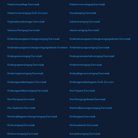
Hotelzimmerpflege Darmstadt
Hotelzimmerreinigung Darmstadt
Hotelzimmerreinigung Groß-Zimmern
Housekeeping Darmstadt
Hygienedienstleistungen Darmstadt
Industriereinigung Darmstadt
Intensive Reinigung Darmstadt
Intensivreinigung Darmstadt
Kinderbetreuungseinrichtungsreinigung Darmstadt
Kinderbetreuungseinrichtungsreinigungsdienste Darmstadt
Kinderbetreuungseinrichtungsreinigungsdienste Griesheim
Kinderbetreuungsreinigung Darmstadt
Kindergartenreinigung Darmstadt
Kindergartenunterhaltsreinigung Darmstadt
Kindergruppenreinigung Darmstadt
Kinderhortreinigung Darmstadt
Kinderkrippenreinigung Darmstadt
Kinderpflegeraumreinigung Darmstadt
Kindertagesstättenhygiene Darmstadt
Kindertagesstättenhygiene Groß-Zimmern
Kindertagesstättenreinigung Darmstadt
Kita-Hygiene Darmstadt
Kita-Reinigung Darmstadt
Kita-Reinigungsdienste Darmstadt
Kita-Sauberkeit Darmstadt
Kleinkindbetreuungsreinigung Darmstadt
Kleinkindpflegeeinrichtungsreinigung Darmstadt
Klinikhygiene Darmstadt
Klinikreinigung Darmstadt
Kliniksauberkeit Darmstadt
Klinikumreinigung Darmstadt
Komplettreinigung Darmstadt