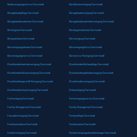
Bodenreinigungsservice Darmstadt
Büroflächenreinigung Darmstadt
Bürogebäudepflege Darmstadt
Bürogebäudereinigung Darmstadt
Bürogebäudesauberkeit Darmstadt
Bürogebäudeunterhaltsreinigung Darmstadt
Bürohygiene Darmstadt
Bürohygienedienste Darmstadt
Büroputzdienst Darmstadt
Büroreinigung Darmstadt
Büroreinigungsdienste Darmstadt
Büroreinigungsfirma Darmstadt
Büroreinigungsservice Darmstadt
Büroservice Reinigung Darmstadt
Einzelhandelsbetriebsreinigung Darmstadt
Einzelhandelsflächenpflege Darmstadt
Einzelhandelsflächenreinigung Darmstadt
Einzelhandelsgebäudereinigung Darmstadt
Einzelhandelsgeschäft Reinigung Darmstadt
Einzelhandelsreinigung Darmstadt
Einzelhandelsshopreinigung Darmstadt
Eisbeseitigung Darmstadt
Fachreinigung Darmstadt
Fachreinigungsservice Darmstadt
Facility Management Darmstadt
Facility Management Darmstadt
Fassadenreinigung Darmstadt
Fensterpflege Darmstadt
Fensterputzdienst Darmstadt
Fensterputzen Darmstadt
Fensterreinigung Darmstadt
Fensterreinigungsdienstleistungen Darmstadt