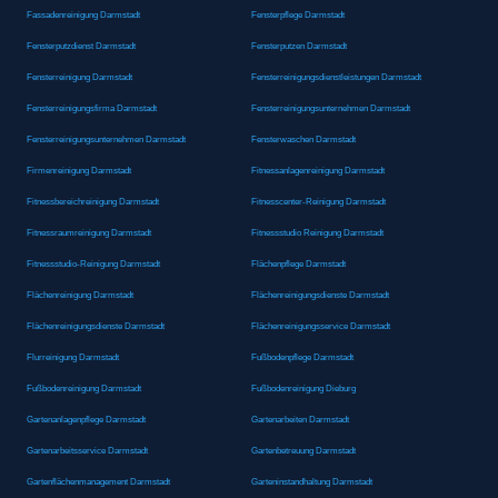
Fassadenreinigung Darmstadt
Fensterpflege Darmstadt
Fensterputzdienst Darmstadt
Fensterputzen Darmstadt
Fensterreinigung Darmstadt
Fensterreinigungsdienstleistungen Darmstadt
Fensterreinigungsfirma Darmstadt
Fensterreinigungsunternehmen Darmstadt
Fensterreinigungsunternehmen Darmstadt
Fensterwaschen Darmstadt
Firmenreinigung Darmstadt
Fitnessanlagenreinigung Darmstadt
Fitnessbereichreinigung Darmstadt
Fitnesscenter-Reinigung Darmstadt
Fitnessraumreinigung Darmstadt
Fitnessstudio Reinigung Darmstadt
Fitnessstudio-Reinigung Darmstadt
Flächenpflege Darmstadt
Flächenreinigung Darmstadt
Flächenreinigungsdienste Darmstadt
Flächenreinigungsdienste Darmstadt
Flächenreinigungsservice Darmstadt
Flurreinigung Darmstadt
Fußbodenpflege Darmstadt
Fußbodenreinigung Darmstadt
Fußbodenreinigung Dieburg
Gartenanlagenpflege Darmstadt
Gartenarbeiten Darmstadt
Gartenarbeitsservice Darmstadt
Gartenbetreuung Darmstadt
Gartenflächenmanagement Darmstadt
Garteninstandhaltung Darmstadt