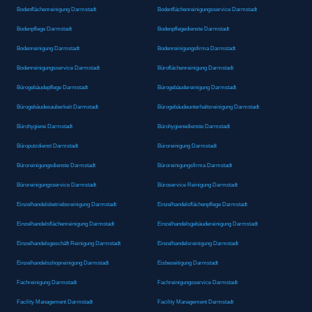
Bodenflächenreinigung Darmstadt
Bodenflächenreinigungsservice Darmstadt
Bodenpflege Darmstadt
Bodenpflegedienste Darmstadt
Bodenreinigung Darmstadt
Bodenreinigungsfirma Darmstadt
Bodenreinigungsservice Darmstadt
Büroflächenreinigung Darmstadt
Bürogebäudepflege Darmstadt
Bürogebäudereinigung Darmstadt
Bürogebäudesauberkeit Darmstadt
Bürogebäudeunterhaltsreinigung Darmstadt
Bürohygiene Darmstadt
Bürohygienedienste Darmstadt
Büroputzdienst Darmstadt
Büroreinigung Darmstadt
Büroreinigungsdienste Darmstadt
Büroreinigungsfirma Darmstadt
Büroreinigungsservice Darmstadt
Büroservice Reinigung Darmstadt
Einzelhandelsbetriebsreinigung Darmstadt
Einzelhandelsflächenpflege Darmstadt
Einzelhandelsflächenreinigung Darmstadt
Einzelhandelsgebäudereinigung Darmstadt
Einzelhandelsgeschäft Reinigung Darmstadt
Einzelhandelsreinigung Darmstadt
Einzelhandelsshopreinigung Darmstadt
Eisbeseitigung Darmstadt
Fachreinigung Darmstadt
Fachreinigungsservice Darmstadt
Facility Management Darmstadt
Facility Management Darmstadt