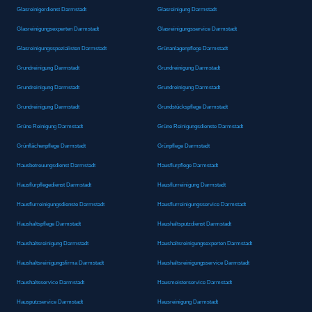
Glasreinigerdienst Darmstadt
Glasreinigung Darmstadt
Glasreinigungsexperten Darmstadt
Glasreinigungsservice Darmstadt
Glasreinigungsspezialisten Darmstadt
Grünanlagenpflege Darmstadt
Grundreinigung Darmstadt
Grundreinigung Darmstadt
Grundreinigung Darmstadt
Grundreinigung Darmstadt
Grundreinigung Darmstadt
Grundstückspflege Darmstadt
Grüne Reinigung Darmstadt
Grüne Reinigungsdienste Darmstadt
Grünflächenpflege Darmstadt
Grünpflege Darmstadt
Hausbetreuungsdienst Darmstadt
Hausflurpflege Darmstadt
Hausflurpflegedienst Darmstadt
Hausflurreinigung Darmstadt
Hausflurreinigungsdienste Darmstadt
Hausflurreinigungsservice Darmstadt
Haushaltspflege Darmstadt
Haushaltsputzdienst Darmstadt
Haushaltsreinigung Darmstadt
Haushaltsreinigungsexperten Darmstadt
Haushaltsreinigungsfirma Darmstadt
Haushaltsreinigungsservice Darmstadt
Haushaltsservice Darmstadt
Hausmeisterservice Darmstadt
Hausputzservice Darmstadt
Hausreinigung Darmstadt