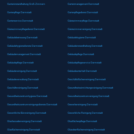
Garteninstandhaltung Groß-Zimmern
Gartenmanagement Darmstadt
Gartenpflege Darmstadt
Gartenpflegedienst Darmstadt
Gartenservice Darmstadt
Gästezimmerpflege Darmstadt
Gästezimmerpflegedienst Darmstadt
Gästezimmerreinigung Darmstadt
Gebäudebetreuung Darmstadt
Gebäudehygiene Darmstadt
Gebäudehygienedienste Darmstadt
Gebäudeinstandhaltung Darmstadt
Gebäudemanagement Darmstadt
Gebäudepflege Darmstadt
Gebäudepflege Darmstadt
Gebäudepflegeservice Darmstadt
Gebäudereinigung Darmstadt
Gebäudeunterhalt Darmstadt
Gebäudeverwaltung Darmstadt
Geschäftsflächenreinigung Darmstadt
Geschäftsreinigung Darmstadt
Gesundheitseinrichtungsreinigung Darmstadt
Gesundheitszentrumhygiene Darmstadt
Gesundheitszentrumreinigung Darmstadt
Gesundheitszentrumreinigungsdienste Darmstadt
Gewerbereinigung Darmstadt
Gewerbliche Büroreinigung Darmstadt
Gewerbliche Reinigung Darmstadt
Glasfassadenreinigung Darmstadt
Glasflächenpflege Darmstadt
Glasflächenreinigung Darmstadt
Glasoberflächenreinigung Darmstadt