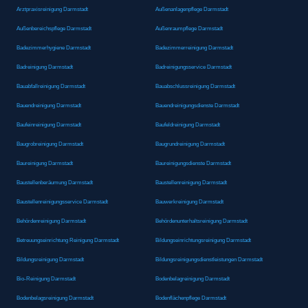
Arztpraxisreinigung Darmstadt
Außenanlagenpflege Darmstadt
Außenbereichspflege Darmstadt
Außenraumpflege Darmstadt
Badezimmerhygiene Darmstadt
Badezimmerreinigung Darmstadt
Badreinigung Darmstadt
Badreinigungsservice Darmstadt
Bauabfallreinigung Darmstadt
Bauabschlussreinigung Darmstadt
Bauendreinigung Darmstadt
Bauendreinigungsdienste Darmstadt
Baufeinreinigung Darmstadt
Baufeldreinigung Darmstadt
Baugrobreinigung Darmstadt
Baugrundreinigung Darmstadt
Baureinigung Darmstadt
Baureinigungsdienste Darmstadt
Baustellenberäumung Darmstadt
Baustellenreinigung Darmstadt
Baustellenreinigungsservice Darmstadt
Bauwerkreinigung Darmstadt
Behördenreinigung Darmstadt
Behördenunterhaltsreinigung Darmstadt
Betreuungseinrichtung Reinigung Darmstadt
Bildungseinrichtungsreinigung Darmstadt
Bildungsreinigung Darmstadt
Bildungsreinigungsdienstleistungen Darmstadt
Bio-Reinigung Darmstadt
Bodenbelagreinigung Darmstadt
Bodenbelagsreinigung Darmstadt
Bodenflächenpflege Darmstadt