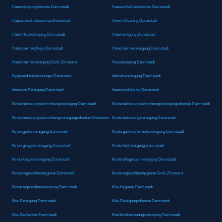
Hausreinigungsdienste Darmstadt
Hauswirtschaftsdienste Darmstadt
Hauswirtschaftsservice Darmstadt
Home Cleaning Darmstadt
Hotel-Housekeeping Darmstadt
Hotelreinigung Darmstadt
Hotelzimmerpflege Darmstadt
Hotelzimmerreinigung Darmstadt
Hotelzimmerreinigung Groß-Zimmern
Housekeeping Darmstadt
Hygienedienstleistungen Darmstadt
Industriereinigung Darmstadt
Intensive Reinigung Darmstadt
Intensivreinigung Darmstadt
Kinderbetreuungseinrichtungsreinigung Darmstadt
Kinderbetreuungseinrichtungsreinigungsdienste Darmstadt
Kinderbetreuungseinrichtungsreinigungsdienste Griesheim
Kinderbetreuungsreinigung Darmstadt
Kindergartenreinigung Darmstadt
Kindergartenunterhaltsreinigung Darmstadt
Kindergruppenreinigung Darmstadt
Kinderhortreinigung Darmstadt
Kinderkrippenreinigung Darmstadt
Kinderpflegeraumreinigung Darmstadt
Kindertagesstättenhygiene Darmstadt
Kindertagesstättenhygiene Groß-Zimmern
Kindertagesstättenreinigung Darmstadt
Kita-Hygiene Darmstadt
Kita-Reinigung Darmstadt
Kita-Reinigungsdienste Darmstadt
Kita-Sauberkeit Darmstadt
Kleinkindbetreuungsreinigung Darmstadt