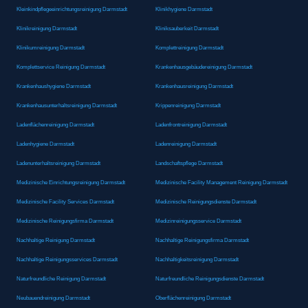
Kleinkindpflegeeinrichtungsreinigung Darmstadt
Klinikhygiene Darmstadt
Klinikreinigung Darmstadt
Kliniksauberkeit Darmstadt
Klinikumreinigung Darmstadt
Komplettreinigung Darmstadt
Komplettservice Reinigung Darmstadt
Krankenhausgebäudereinigung Darmstadt
Krankenhaushygiene Darmstadt
Krankenhausreinigung Darmstadt
Krankenhausunterhaltsreinigung Darmstadt
Krippenreinigung Darmstadt
Ladenflächenreinigung Darmstadt
Ladenfrontreinigung Darmstadt
Ladenhygiene Darmstadt
Ladenreinigung Darmstadt
Ladenunterhaltsreinigung Darmstadt
Landschaftspflege Darmstadt
Medizinische Einrichtungsreinigung Darmstadt
Medizinische Facility Management Reinigung Darmstadt
Medizinische Facility Services Darmstadt
Medizinische Reinigungsdienste Darmstadt
Medizinische Reinigungsfirma Darmstadt
Medizinreinigungsservice Darmstadt
Nachhaltige Reinigung Darmstadt
Nachhaltige Reinigungsfirma Darmstadt
Nachhaltige Reinigungsservices Darmstadt
Nachhaltigkeitsreinigung Darmstadt
Naturfreundliche Reinigung Darmstadt
Naturfreundliche Reinigungsdienste Darmstadt
Neubauendreinigung Darmstadt
Oberflächenreinigung Darmstadt