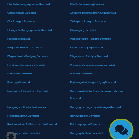
Oberflächenreinigungsdienste Darmstadt
Oberflächensäuberung Darmstadt
Objektreinigung Darmstadt
Öffentliche Einrichtungsreinigung Darmstadt
Öko-Reinigung Darmstadt
Ökologische Reinigung Darmstadt
Ökologische Reinigungsdienste Darmstadt
Ökoreinigung Darmstadt
Parkpflege Darmstadt
Pflegeeinrichtung Reinigung Darmstadt
Pflegehaus Reinigung Darmstadt
Pflegeheimreinigung Darmstadt
Pflegewohnheim Reinigung Darmstadt
Pflegezentrum Reinigung Darmstadt
Privathaushaltsreinigung Darmstadt
Professionelle Spezialreinigung Darmstadt
Putzkolonne Darmstadt
Putzteam Darmstadt
Putztruppe Darmstadt
Regierungseinrichtungsreinigung Darmstadt
Reinigung in Fitnessstudios Darmstadt
Reinigung öffentlicher Einrichtungen und Behörden
Darmstadt
Reinigung von Oberflächen Darmstadt
Reinigung von Regierungsabteilungen Darmstadt
Reinigungsagentur Darmstadt
Reinigungsdienst Darmstadt
Reinigungsdienst für Privathaushalte Darmstadt
Reinigungsexperte Darmstadt

Reinigungsexperten Darmstadt
Reinigungsfachkraft Darmstadt