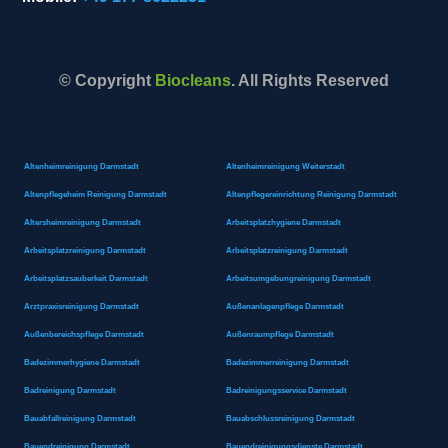
© Copyright
Biocleans
. All Rights Reserved
Altenheimreinigung Darmstadt
Altenheimreinigung Weiterstadt
Altenpflegeheim Reinigung Darmstadt
Altenpflegereinrichtung Reinigung Darmstadt
Altersheimreinigung Darmstadt
Arbeitsplatzhygiene Darmstadt
Arbeitsplatzreinigung Darmstadt
Arbeitsplatzreinigung Darmstadt
Arbeitsplatzsauberkeit Darmstadt
Arbeitsumgebungreinigung Darmstadt
Arztpraxisreinigung Darmstadt
Außenanlagenpflege Darmstadt
Außenbereichspflege Darmstadt
Außenraumpflege Darmstadt
Badezimmerhygiene Darmstadt
Badezimmerreinigung Darmstadt
Badreinigung Darmstadt
Badreinigungsservice Darmstadt
Bauabfallreinigung Darmstadt
Bauabschlussreinigung Darmstadt
Bauendreinigung Darmstadt
Bauendreinigungsdienste Darmstadt