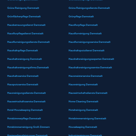
Grüne Reinigung Darmstadt
Grüne Reinigungsdienste Darmstadt
Grünflächenpflege Darmstadt
Grünpflege Darmstadt
Hausbetreuungsdienst Darmstadt
Hausflurpflege Darmstadt
Hausflurpflegedienst Darmstadt
Hausflurreinigung Darmstadt
Hausflurreinigungsdienste Darmstadt
Hausflurreinigungsservice Darmstadt
Haushaltspflege Darmstadt
Haushaltsputzdienst Darmstadt
Haushaltsreinigung Darmstadt
Haushaltsreinigungsexperten Darmstadt
Haushaltsreinigungsfirma Darmstadt
Haushaltsreinigungsservice Darmstadt
Haushaltsservice Darmstadt
Hausmeisterservice Darmstadt
Hausputzservice Darmstadt
Hausreinigung Darmstadt
Hausreinigungsdienste Darmstadt
Hauswirtschaftsdienste Darmstadt
Hauswirtschaftsservice Darmstadt
Home Cleaning Darmstadt
Hotel-Housekeeping Darmstadt
Hotelreinigung Darmstadt
Hotelzimmerpflege Darmstadt
Hotelzimmerreinigung Darmstadt
Hotelzimmerreinigung Groß-Zimmern
Housekeeping Darmstadt
Hygienedienstleistungen Darmstadt
Industriereinigung Darmstadt