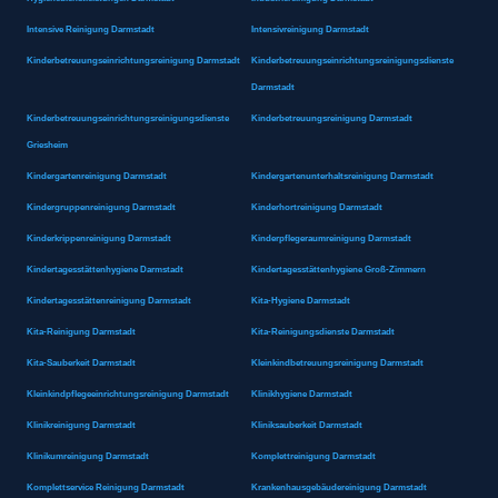
Intensive Reinigung Darmstadt
Intensivreinigung Darmstadt
Kinderbetreuungseinrichtungsreinigung Darmstadt
Kinderbetreuungseinrichtungsreinigungsdienste
Darmstadt
Kinderbetreuungseinrichtungsreinigungsdienste
Kinderbetreuungsreinigung Darmstadt
Griesheim
Kindergartenreinigung Darmstadt
Kindergartenunterhaltsreinigung Darmstadt
Kindergruppenreinigung Darmstadt
Kinderhortreinigung Darmstadt
Kinderkrippenreinigung Darmstadt
Kinderpflegeraumreinigung Darmstadt
Kindertagesstättenhygiene Darmstadt
Kindertagesstättenhygiene Groß-Zimmern
Kindertagesstättenreinigung Darmstadt
Kita-Hygiene Darmstadt
Kita-Reinigung Darmstadt
Kita-Reinigungsdienste Darmstadt
Kita-Sauberkeit Darmstadt
Kleinkindbetreuungsreinigung Darmstadt
Kleinkindpflegeeinrichtungsreinigung Darmstadt
Klinikhygiene Darmstadt
Klinikreinigung Darmstadt
Kliniksauberkeit Darmstadt
Klinikumreinigung Darmstadt
Komplettreinigung Darmstadt
Komplettservice Reinigung Darmstadt
Krankenhausgebäudereinigung Darmstadt