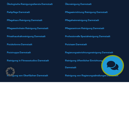
Ökologische Reinigungsdienste Darmstadt
Ökoreinigung Darmstadt
Parkpflege Darmstadt
Pflegeeinrichtung Reinigung Darmstadt
Pflegehaus Reinigung Darmstadt
Pflegeheimreinigung Darmstadt
Pflegewohnheim Reinigung Darmstadt
Pflegezentrum Reinigung Darmstadt
Privathaushaltsreinigung Darmstadt
Professionelle Spezialreinigung Darmstadt
Putzkolonne Darmstadt
Putzteam Darmstadt
Putztruppe Darmstadt
Regierungseinrichtungsreinigung Darmstadt
Reinigung in Fitnessstudios Darmstadt
Reinigung öffentlicher Einrichtungen und Behörden

Darmstadt
Reinigung von Oberflächen Darmstadt
Reinigung von Regierungsabteilungen Darmstadt
Reinigungsagentur Darmstadt
Reinigungsdienst Darmstadt
Reinigungsdienst für Privathaushalte Darmstadt
Reinigungsexperte Darmstadt
Reinigungsexperten Darmstadt
Reinigungsfachkraft Darmstadt
Reinigungsfachmann/-frau Darmstadt
Reinigungsfirma Darmstadt
Reinigungskraft Darmstadt
Reinigungskraft Darmstadt
Reinigungspersonal Darmstadt
Reinigungsservice Darmstadt