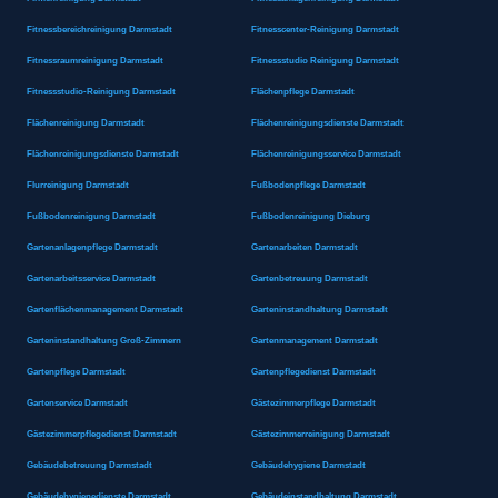
Fitnessbereichreinigung Darmstadt
Fitnesscenter-Reinigung Darmstadt
Fitnessraumreinigung Darmstadt
Fitnessstudio Reinigung Darmstadt
Fitnessstudio-Reinigung Darmstadt
Flächenpflege Darmstadt
Flächenreinigung Darmstadt
Flächenreinigungsdienste Darmstadt
Flächenreinigungsdienste Darmstadt
Flächenreinigungsservice Darmstadt
Flurreinigung Darmstadt
Fußbodenpflege Darmstadt
Fußbodenreinigung Darmstadt
Fußbodenreinigung Dieburg
Gartenanlagenpflege Darmstadt
Gartenarbeiten Darmstadt
Gartenarbeitsservice Darmstadt
Gartenbetreuung Darmstadt
Gartenflächenmanagement Darmstadt
Garteninstandhaltung Darmstadt
Garteninstandhaltung Groß-Zimmern
Gartenmanagement Darmstadt
Gartenpflege Darmstadt
Gartenpflegedienst Darmstadt
Gartenservice Darmstadt
Gästezimmerpflege Darmstadt
Gästezimmerpflegedienst Darmstadt
Gästezimmerreinigung Darmstadt
Gebäudebetreuung Darmstadt
Gebäudehygiene Darmstadt
Gebäudehygienedienste Darmstadt
Gebäudeinstandhaltung Darmstadt