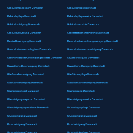
Gebäudemanagement Darmstadt
Gebäudepflege Darmstadt
Gebäudepflege Darmstadt
Gebäudepflegeservice Darmstadt
Gebäudereinigung Darmstadt
Gebäudeunterhalt Darmstadt
Gebäudeverwaltung Darmstadt
Geschäftsflächenreinigung Darmstadt
Geschäftsreinigung Darmstadt
Gesundheitseinrichtungsreinigung Darmstadt
Gesundheitszentrumhygiene Darmstadt
Gesundheitszentrumreinigung Darmstadt
Gesundheitszentrumreinigungsdienste Darmstadt
Gewerbereinigung Darmstadt
Gewerbliche Büroreinigung Darmstadt
Gewerbliche Reinigung Darmstadt
Glasfassadenreinigung Darmstadt
Glasflächenpflege Darmstadt
Glasflächenreinigung Darmstadt
Glasoberflächenreinigung Darmstadt
Glasreinigerdienst Darmstadt
Glasreinigung Darmstadt
Glasreinigungsexperten Darmstadt
Glasreinigungsservice Darmstadt
Glasreinigungsspezialisten Darmstadt
Grünanlagenpflege Darmstadt
Grundreinigung Darmstadt
Grundreinigung Darmstadt
Grundreinigung Darmstadt
Grundreinigung Darmstadt
Grundreinigung Darmstadt
Grundstückspflege Darmstadt