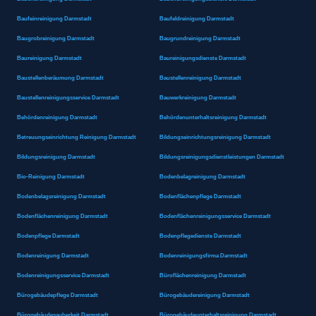
Baufeinreinigung Darmstadt
Baufeldreinigung Darmstadt
Baugrobreinigung Darmstadt
Baugrundreinigung Darmstadt
Baureinigung Darmstadt
Baureinigungsdienste Darmstadt
Baustellenberäumung Darmstadt
Baustellenreinigung Darmstadt
Baustellenreinigungsservice Darmstadt
Bauwerkreinigung Darmstadt
Behördenreinigung Darmstadt
Behördenunterhaltsreinigung Darmstadt
Betreuungseinrichtung Reinigung Darmstadt
Bildungseinrichtungsreinigung Darmstadt
Bildungsreinigung Darmstadt
Bildungsreinigungsdienstleistungen Darmstadt
Bio-Reinigung Darmstadt
Bodenbelagreinigung Darmstadt
Bodenbelagsreinigung Darmstadt
Bodenflächenpflege Darmstadt
Bodenflächenreinigung Darmstadt
Bodenflächenreinigungsservice Darmstadt
Bodenpflege Darmstadt
Bodenpflegedienste Darmstadt
Bodenreinigung Darmstadt
Bodenreinigungsfirma Darmstadt
Bodenreinigungsservice Darmstadt
Büroflächenreinigung Darmstadt
Bürogebäudepflege Darmstadt
Bürogebäudereinigung Darmstadt
Bürogebäudesauberkeit Darmstadt
Bürogebäudeunterhaltsreinigung Darmstadt