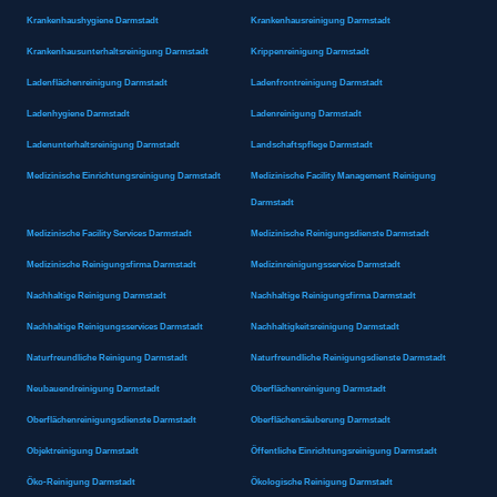
Krankenhaushygiene Darmstadt
Krankenhausreinigung Darmstadt
Krankenhausunterhaltsreinigung Darmstadt
Krippenreinigung Darmstadt
Ladenflächenreinigung Darmstadt
Ladenfrontreinigung Darmstadt
Ladenhygiene Darmstadt
Ladenreinigung Darmstadt
Ladenunterhaltsreinigung Darmstadt
Landschaftspflege Darmstadt
Medizinische Einrichtungsreinigung Darmstadt
Medizinische Facility Management Reinigung
Darmstadt
Medizinische Facility Services Darmstadt
Medizinische Reinigungsdienste Darmstadt
Medizinische Reinigungsfirma Darmstadt
Medizinreinigungsservice Darmstadt
Nachhaltige Reinigung Darmstadt
Nachhaltige Reinigungsfirma Darmstadt
Nachhaltige Reinigungsservices Darmstadt
Nachhaltigkeitsreinigung Darmstadt
Naturfreundliche Reinigung Darmstadt
Naturfreundliche Reinigungsdienste Darmstadt
Neubauendreinigung Darmstadt
Oberflächenreinigung Darmstadt
Oberflächenreinigungsdienste Darmstadt
Oberflächensäuberung Darmstadt
Objektreinigung Darmstadt
Öffentliche Einrichtungsreinigung Darmstadt
Öko-Reinigung Darmstadt
Ökologische Reinigung Darmstadt