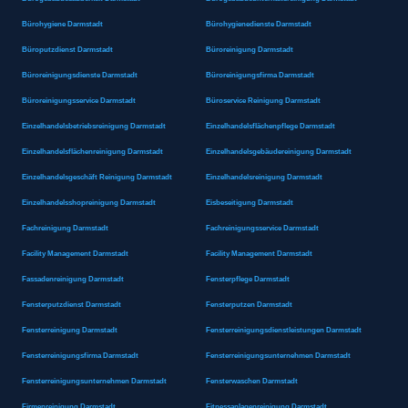
Bürohygiene Darmstadt
Bürohygienedienste Darmstadt
Büroputzdienst Darmstadt
Büroreinigung Darmstadt
Büroreinigungsdienste Darmstadt
Büroreinigungsfirma Darmstadt
Büroreinigungsservice Darmstadt
Büroservice Reinigung Darmstadt
Einzelhandelsbetriebsreinigung Darmstadt
Einzelhandelsflächenpflege Darmstadt
Einzelhandelsflächenreinigung Darmstadt
Einzelhandelsgebäudereinigung Darmstadt
Einzelhandelsgeschäft Reinigung Darmstadt
Einzelhandelsreinigung Darmstadt
Einzelhandelsshopreinigung Darmstadt
Eisbeseitigung Darmstadt
Fachreinigung Darmstadt
Fachreinigungsservice Darmstadt
Facility Management Darmstadt
Facility Management Darmstadt
Fassadenreinigung Darmstadt
Fensterpflege Darmstadt
Fensterputzdienst Darmstadt
Fensterputzen Darmstadt
Fensterreinigung Darmstadt
Fensterreinigungsdienstleistungen Darmstadt
Fensterreinigungsfirma Darmstadt
Fensterreinigungsunternehmen Darmstadt
Fensterreinigungsunternehmen Darmstadt
Fensterwaschen Darmstadt
Firmenreinigung Darmstadt
Fitnessanlagenreinigung Darmstadt