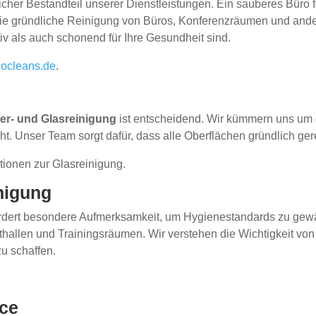
icher Bestandteil unserer Dienstleistungen. Ein sauberes Büro fö
r die gründliche Reinigung von Büros, Konferenzräumen und an
iv als auch schonend für Ihre Gesundheit sind.
iocleans.de
.
ter- und Glasreinigung
ist entscheidend. Wir kümmern uns um 
ht. Unser Team sorgt dafür, dass alle Oberflächen gründlich ge
mationen zur Glasreinigung.
nigung
rdert besondere Aufmerksamkeit, um Hygienestandards zu gewä
thallen und Trainingsräumen. Wir verstehen die Wichtigkeit vo
u schaffen.
ice