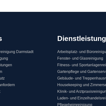
s
Dienstleistun
einigung Darmstadt
Arbeitsplatz- und Büroreinig
igung
Fenster- und Glasreinigung
stungen
Fitness- und Sportanlagenre
m
Gartenpflege und Gartenserv
utz
Gebäude- und Treppenhausr
anfordern
Housekeeping und Zimmerse
k
Klinik- und Arztpraxisreinigu
Laden- und Einzelhandelsre
Pflegeheimreinigung