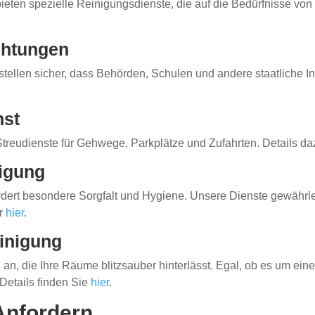
bieten spezielle Reinigungsdienste, die auf die Bedürfnisse vo
ichtungen
stellen sicher, dass Behörden, Schulen und andere staatliche In
nst
treudienste für Gehwege, Parkplätze und Zufahrten. Details da
nigung
rdert besondere Sorgfalt und Hygiene. Unsere Dienste gewährl
er
hier
.
inigung
g
an, die Ihre Räume blitzsauber hinterlässt. Egal, ob es um ei
 Details finden Sie
hier
.
Anfordern