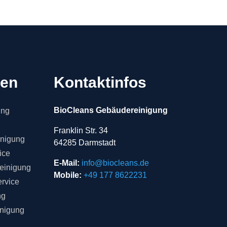
gen
Kontaktinfos
BioCleans Gebäudereinigung
ung
Franklin Str. 34
inigung
64285 Darmstadt
ice
E-Mail:
info@biocleans.de
einigung
Mobile:
+49 177 8622231
rvice
ng
inigung