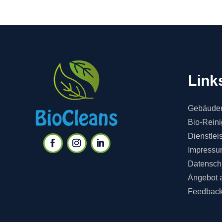
Link
Gebäuder
Bio-Rein
Dienstlei
Impressu
Datensch
Angebot 
Feedbac