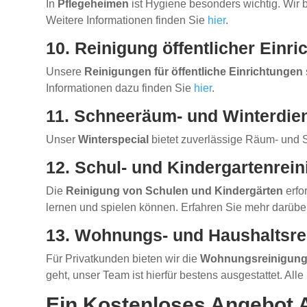
In
Pflegeheimen
ist Hygiene besonders wichtig. Wir 
Weitere Informationen finden Sie
hier
.
10. Reinigung öffentlicher Einr
Unsere
Reinigungen für öffentliche Einrichtungen
Informationen dazu finden Sie
hier
.
11. Schneeräum- und Winterdie
Unser
Winterspecial
bietet zuverlässige Räum- und S
12. Schul- und Kindergartenrei
Die
Reinigung von Schulen und Kindergärten
erfo
lernen und spielen können. Erfahren Sie mehr darüb
13. Wohnungs- und Haushaltsre
Für Privatkunden bieten wir die
Wohnungsreinigun
geht, unser Team ist hierfür bestens ausgestattet. Alle
Ein Kostenloses Angebot 