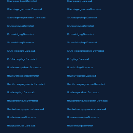
Glasreinigerdienst Darmstadt
Glasreinigung Darmstadt
Glasreinigungsexperten Darmstadt
Glasreinigungsservice Darmstadt
Glasreinigungsspezialisten Darmstadt
Grünanlagenpflege Darmstadt
Grundreinigung Darmstadt
Grundreinigung Darmstadt
Grundreinigung Darmstadt
Grundreinigung Darmstadt
Grundreinigung Darmstadt
Grundstückspflege Darmstadt
Grüne Reinigung Darmstadt
Grüne Reinigungsdienste Darmstadt
Grünflächenpflege Darmstadt
Grünpflege Darmstadt
Hausbetreuungsdienst Darmstadt
Hausflurpflege Darmstadt
Hausflurpflegedienst Darmstadt
Hausflurreinigung Darmstadt
Hausflurreinigungsdienste Darmstadt
Hausflurreinigungsservice Darmstadt
Haushaltspflege Darmstadt
Haushaltsputzdienst Darmstadt
Haushaltsreinigung Darmstadt
Haushaltsreinigungsexperten Darmstadt
Haushaltsreinigungsfirma Darmstadt
Haushaltsreinigungsservice Darmstadt
Haushaltsservice Darmstadt
Hausmeisterservice Darmstadt
Hausputzservice Darmstadt
Hausreinigung Darmstadt