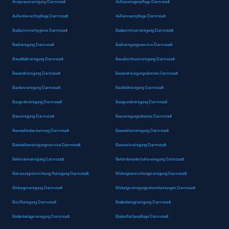
Arztpraxisreinigung Darmstadt
Außenanlagenpflege Darmstadt
Außenbereichspflege Darmstadt
Außenraumpflege Darmstadt
Badezimmerhygiene Darmstadt
Badezimmerreinigung Darmstadt
Badreinigung Darmstadt
Badreinigungsservice Darmstadt
Bauabfallreinigung Darmstadt
Bauabschlussreinigung Darmstadt
Bauendreinigung Darmstadt
Bauendreinigungsdienste Darmstadt
Baufeinreinigung Darmstadt
Baufeldreinigung Darmstadt
Baugrobreinigung Darmstadt
Baugrundreinigung Darmstadt
Baureinigung Darmstadt
Baureinigungsdienste Darmstadt
Baustellenberäumung Darmstadt
Baustellenreinigung Darmstadt
Baustellenreinigungsservice Darmstadt
Bauwerkreinigung Darmstadt
Behördenreinigung Darmstadt
Behördenunterhaltsreinigung Darmstadt
Betreuungseinrichtung Reinigung Darmstadt
Bildungseinrichtungsreinigung Darmstadt
Bildungsreinigung Darmstadt
Bildungsreinigungsdienstleistungen Darmstadt
Bio-Reinigung Darmstadt
Bodenbelagreinigung Darmstadt
Bodenbelagsreinigung Darmstadt
Bodenflächenpflege Darmstadt