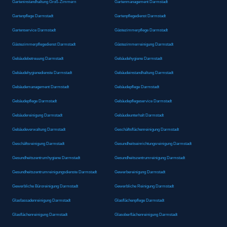
Garteninstandhaltung Groß-Zimmern
Gartenmanagement Darmstadt
Gartenpflege Darmstadt
Gartenpflegedienst Darmstadt
Gartenservice Darmstadt
Gästezimmerpflege Darmstadt
Gästezimmerpflegedienst Darmstadt
Gästezimmerreinigung Darmstadt
Gebäudebetreuung Darmstadt
Gebäudehygiene Darmstadt
Gebäudehygienedienste Darmstadt
Gebäudeinstandhaltung Darmstadt
Gebäudemanagement Darmstadt
Gebäudepflege Darmstadt
Gebäudepflege Darmstadt
Gebäudepflegeservice Darmstadt
Gebäudereinigung Darmstadt
Gebäudeunterhalt Darmstadt
Gebäudeverwaltung Darmstadt
Geschäftsflächenreinigung Darmstadt
Geschäftsreinigung Darmstadt
Gesundheitseinrichtungsreinigung Darmstadt
Gesundheitszentrumhygiene Darmstadt
Gesundheitszentrumreinigung Darmstadt
Gesundheitszentrumreinigungsdienste Darmstadt
Gewerbereinigung Darmstadt
Gewerbliche Büroreinigung Darmstadt
Gewerbliche Reinigung Darmstadt
Glasfassadenreinigung Darmstadt
Glasflächenpflege Darmstadt
Glasflächenreinigung Darmstadt
Glasoberflächenreinigung Darmstadt