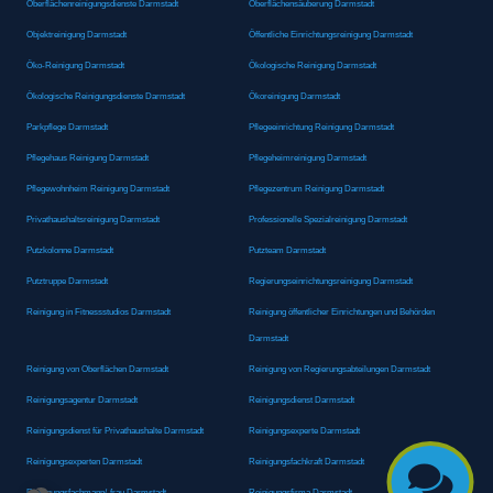
Oberflächenreinigungsdienste Darmstadt
Oberflächensäuberung Darmstadt
Objektreinigung Darmstadt
Öffentliche Einrichtungsreinigung Darmstadt
Öko-Reinigung Darmstadt
Ökologische Reinigung Darmstadt
Ökologische Reinigungsdienste Darmstadt
Ökoreinigung Darmstadt
Parkpflege Darmstadt
Pflegeeinrichtung Reinigung Darmstadt
Pflegehaus Reinigung Darmstadt
Pflegeheimreinigung Darmstadt
Pflegewohnheim Reinigung Darmstadt
Pflegezentrum Reinigung Darmstadt
Privathaushaltsreinigung Darmstadt
Professionelle Spezialreinigung Darmstadt
Putzkolonne Darmstadt
Putzteam Darmstadt
Putztruppe Darmstadt
Regierungseinrichtungsreinigung Darmstadt
Reinigung in Fitnessstudios Darmstadt
Reinigung öffentlicher Einrichtungen und Behörden
Darmstadt
Reinigung von Oberflächen Darmstadt
Reinigung von Regierungsabteilungen Darmstadt
Reinigungsagentur Darmstadt
Reinigungsdienst Darmstadt
Reinigungsdienst für Privathaushalte Darmstadt
Reinigungsexperte Darmstadt
Reinigungsexperten Darmstadt
Reinigungsfachkraft Darmstadt

Reinigungsfachmann/-frau Darmstadt
Reinigungsfirma Darmstadt