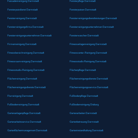
Fassadenreinigung Darmstadt
Fensterpflege Darmstadt
Fensterputzdienst Darmstadt
Fensterputzen Darmstadt
Fensterreinigung Darmstadt
Fensterreinigungsdienstleistungen Darmstadt
Fensterreinigungsfirma Darmstadt
Fensterreinigungsunternehmen Darmstadt
Fensterreinigungsunternehmen Darmstadt
Fensterwaschen Darmstadt
Firmenreinigung Darmstadt
Fitnessanlagenreinigung Darmstadt
Fitnessbereichreinigung Darmstadt
Fitnesscenter-Reinigung Darmstadt
Fitnessraumreinigung Darmstadt
Fitnessstudio Reinigung Darmstadt
Fitnessstudio-Reinigung Darmstadt
Flächenpflege Darmstadt
Flächenreinigung Darmstadt
Flächenreinigungsdienste Darmstadt
Flächenreinigungsdienste Darmstadt
Flächenreinigungsservice Darmstadt
Flurreinigung Darmstadt
Fußbodenpflege Darmstadt
Fußbodenreinigung Darmstadt
Fußbodenreinigung Dieburg
Gartenanlagenpflege Darmstadt
Gartenarbeiten Darmstadt
Gartenarbeitsservice Darmstadt
Gartenbetreuung Darmstadt
Gartenflächenmanagement Darmstadt
Garteninstandhaltung Darmstadt