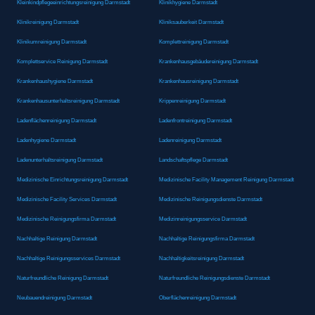
Kleinkindpflegeeinrichtungsreinigung Darmstadt
Klinikhygiene Darmstadt
Klinikreinigung Darmstadt
Kliniksauberkeit Darmstadt
Klinikumreinigung Darmstadt
Komplettreinigung Darmstadt
Komplettservice Reinigung Darmstadt
Krankenhausgebäudereinigung Darmstadt
Krankenhaushygiene Darmstadt
Krankenhausreinigung Darmstadt
Krankenhausunterhaltsreinigung Darmstadt
Krippenreinigung Darmstadt
Ladenflächenreinigung Darmstadt
Ladenfrontreinigung Darmstadt
Ladenhygiene Darmstadt
Ladenreinigung Darmstadt
Ladenunterhaltsreinigung Darmstadt
Landschaftspflege Darmstadt
Medizinische Einrichtungsreinigung Darmstadt
Medizinische Facility Management Reinigung Darmstadt
Medizinische Facility Services Darmstadt
Medizinische Reinigungsdienste Darmstadt
Medizinische Reinigungsfirma Darmstadt
Medizinreinigungsservice Darmstadt
Nachhaltige Reinigung Darmstadt
Nachhaltige Reinigungsfirma Darmstadt
Nachhaltige Reinigungsservices Darmstadt
Nachhaltigkeitsreinigung Darmstadt
Naturfreundliche Reinigung Darmstadt
Naturfreundliche Reinigungsdienste Darmstadt
Neubauendreinigung Darmstadt
Oberflächenreinigung Darmstadt