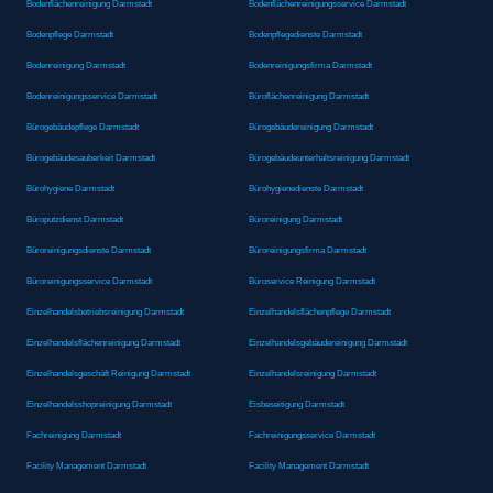
Bodenflächenreinigung Darmstadt
Bodenflächenreinigungsservice Darmstadt
Bodenpflege Darmstadt
Bodenpflegedienste Darmstadt
Bodenreinigung Darmstadt
Bodenreinigungsfirma Darmstadt
Bodenreinigungsservice Darmstadt
Büroflächenreinigung Darmstadt
Bürogebäudepflege Darmstadt
Bürogebäudereinigung Darmstadt
Bürogebäudesauberkeit Darmstadt
Bürogebäudeunterhaltsreinigung Darmstadt
Bürohygiene Darmstadt
Bürohygienedienste Darmstadt
Büroputzdienst Darmstadt
Büroreinigung Darmstadt
Büroreinigungsdienste Darmstadt
Büroreinigungsfirma Darmstadt
Büroreinigungsservice Darmstadt
Büroservice Reinigung Darmstadt
Einzelhandelsbetriebsreinigung Darmstadt
Einzelhandelsflächenpflege Darmstadt
Einzelhandelsflächenreinigung Darmstadt
Einzelhandelsgebäudereinigung Darmstadt
Einzelhandelsgeschäft Reinigung Darmstadt
Einzelhandelsreinigung Darmstadt
Einzelhandelsshopreinigung Darmstadt
Eisbeseitigung Darmstadt
Fachreinigung Darmstadt
Fachreinigungsservice Darmstadt
Facility Management Darmstadt
Facility Management Darmstadt