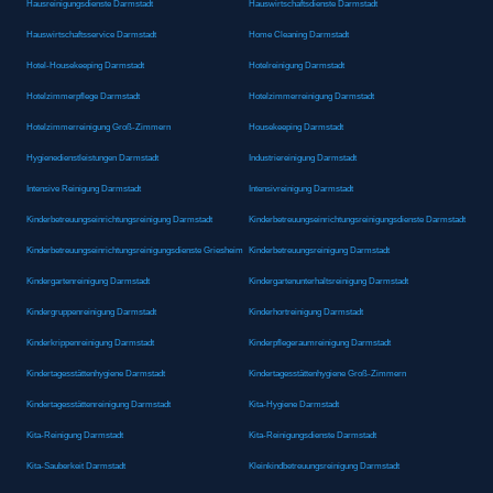
Hausreinigungsdienste Darmstadt
Hauswirtschaftsdienste Darmstadt
Hauswirtschaftsservice Darmstadt
Home Cleaning Darmstadt
Hotel-Housekeeping Darmstadt
Hotelreinigung Darmstadt
Hotelzimmerpflege Darmstadt
Hotelzimmerreinigung Darmstadt
Hotelzimmerreinigung Groß-Zimmern
Housekeeping Darmstadt
Hygienedienstleistungen Darmstadt
Industriereinigung Darmstadt
Intensive Reinigung Darmstadt
Intensivreinigung Darmstadt
Kinderbetreuungseinrichtungsreinigung Darmstadt
Kinderbetreuungseinrichtungsreinigungsdienste Darmstadt
Kinderbetreuungseinrichtungsreinigungsdienste Griesheim
Kinderbetreuungsreinigung Darmstadt
Kindergartenreinigung Darmstadt
Kindergartenunterhaltsreinigung Darmstadt
Kindergruppenreinigung Darmstadt
Kinderhortreinigung Darmstadt
Kinderkrippenreinigung Darmstadt
Kinderpflegeraumreinigung Darmstadt
Kindertagesstättenhygiene Darmstadt
Kindertagesstättenhygiene Groß-Zimmern
Kindertagesstättenreinigung Darmstadt
Kita-Hygiene Darmstadt
Kita-Reinigung Darmstadt
Kita-Reinigungsdienste Darmstadt
Kita-Sauberkeit Darmstadt
Kleinkindbetreuungsreinigung Darmstadt