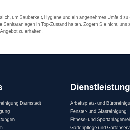
sslich, um Sauberkeit, Hygiene und ein angenehmes Umfeld zu 
re Sanitäranlagen in Top-Zustand halten. Zögern Sie nicht, uns
 Angebot zu erhalten.
s
Dienstleistun
einigung Darmstadt
Arbeitsplatz- und Büroreinig
igung
Fenster- und Glasreinigung
stungen
Fitness- und Sportanlagenre
m
Gartenpflege und Gartenserv