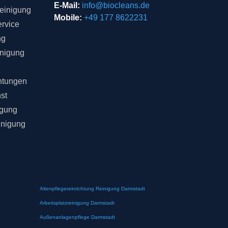
E-Mail:
info@biocleans.de
einigung
Mobile:
+49 177 8622231
rvice
ng
inigung
chtungen
st
igung
inigung
Altenpflegereinrichtung Reinigung Darmstadt
Arbeitsplatzreinigung Darmstadt
Außenanlagenpflege Darmstadt