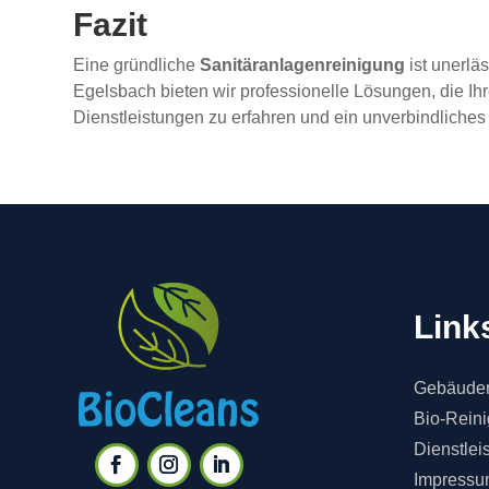
Fazit
Eine gründliche
Sanitäranlagenreinigung
ist unerlä
Egelsbach bieten wir professionelle Lösungen, die Ih
Dienstleistungen zu erfahren und ein unverbindliches
Link
Gebäuder
Bio-Rein
Dienstlei
Impressu