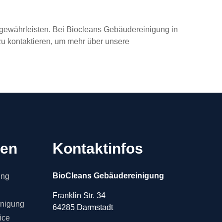
gewährleisten. Bei Biocleans Gebäudereinigung in
 zu kontaktieren, um mehr über unsere
gen
Kontaktinfos
BioCleans Gebäudereinigung
ung
Franklin Str. 34
inigung
64285 Darmstadt
ice