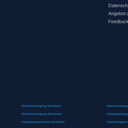
Datensch
Angebot 
Feedbac
Altenheimreinigung Darmstadt
Altenheimreinig
Altersheimreinigung Darmstadt
Arbeitsplatzhyg
Arbeitsplatzsauberkeit Darmstadt
Arbeitsumgebun