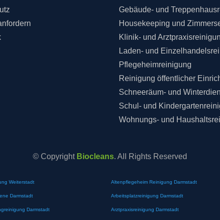
utz
Gebäude- und Treppenhausr
anfordern
Housekeeping und Zimmerse
k
Klinik- und Arztpraxisreinigu
Laden- und Einzelhandelsre
Pflegeheimreinigung
Reinigung öffentlicher Einri
Schneeräum- und Winterdien
Schul- und Kindergartenrein
Wohnungs- und Haushaltsre
© Copyright
Biocleans
. All Rights Reserved
ung Weiterstadt
Altenpflegeheim Reinigung Darmstadt
iene Darmstadt
Arbeitsplatzreinigung Darmstadt
greinigung Darmstadt
Arztpraxisreinigung Darmstadt