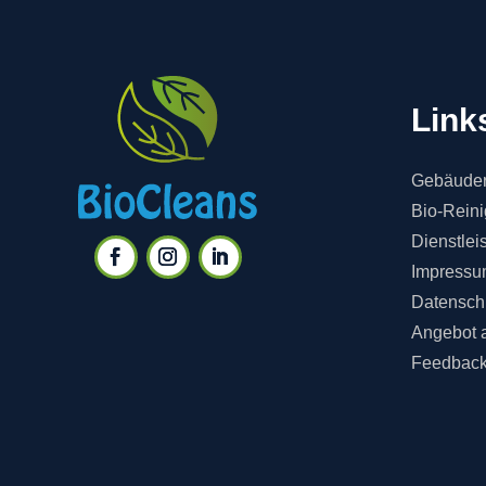
Link
Gebäuder
Bio-Rein
Dienstlei
Impressu
Datensch
Angebot 
Feedbac