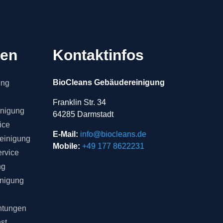
gen
Kontaktinfos
BioCleans Gebäudereinigung
ung
Franklin Str. 34
inigung
64285 Darmstadt
ice
E-Mail:
info@biocleans.de
einigung
Mobile:
+49 177 8622231
rvice
ng
inigung
chtungen
st