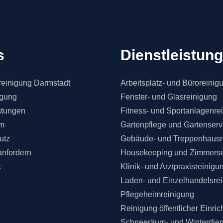
s
Dienstleistun
einigung Darmstadt
Arbeitsplatz- und Büroreinig
igung
Fenster- und Glasreinigung
stungen
Fitness- und Sportanlagenre
m
Gartenpflege und Gartenserv
utz
Gebäude- und Treppenhausr
anfordern
Housekeeping und Zimmerse
k
Klinik- und Arztpraxisreinigu
Laden- und Einzelhandelsre
Pflegeheimreinigung
Reinigung öffentlicher Einri
Schneeräum- und Winterdien