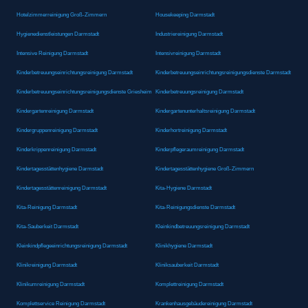
Hotelzimmerreinigung Groß-Zimmern
Housekeeping Darmstadt
Hygienedienstleistungen Darmstadt
Industriereinigung Darmstadt
Intensive Reinigung Darmstadt
Intensivreinigung Darmstadt
Kinderbetreuungseinrichtungsreinigung Darmstadt
Kinderbetreuungseinrichtungsreinigungsdienste Darmstadt
Kinderbetreuungseinrichtungsreinigungsdienste Griesheim
Kinderbetreuungsreinigung Darmstadt
Kindergartenreinigung Darmstadt
Kindergartenunterhaltsreinigung Darmstadt
Kindergruppenreinigung Darmstadt
Kinderhortreinigung Darmstadt
Kinderkrippenreinigung Darmstadt
Kinderpflegeraumreinigung Darmstadt
Kindertagesstättenhygiene Darmstadt
Kindertagesstättenhygiene Groß-Zimmern
Kindertagesstättenreinigung Darmstadt
Kita-Hygiene Darmstadt
Kita-Reinigung Darmstadt
Kita-Reinigungsdienste Darmstadt
Kita-Sauberkeit Darmstadt
Kleinkindbetreuungsreinigung Darmstadt
Kleinkindpflegeeinrichtungsreinigung Darmstadt
Klinikhygiene Darmstadt
Klinikreinigung Darmstadt
Kliniksauberkeit Darmstadt
Klinikumreinigung Darmstadt
Komplettreinigung Darmstadt
Komplettservice Reinigung Darmstadt
Krankenhausgebäudereinigung Darmstadt