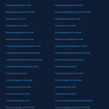
Bürogebäudepflege Darmstadt
Bürogebäudereinigung Darmstadt
Bürogebäudesauberkeit Darmstadt
Bürogebäudeunterhaltsreinigung Darmstadt
Bürohygiene Darmstadt
Bürohygienedienste Darmstadt
Büroputzdienst Darmstadt
Büroreinigung Darmstadt
Büroreinigungsdienste Darmstadt
Büroreinigungsfirma Darmstadt
Büroreinigungsservice Darmstadt
Büroservice Reinigung Darmstadt
Einzelhandelsbetriebsreinigung Darmstadt
Einzelhandelsflächenpflege Darmstadt
Einzelhandelsflächenreinigung Darmstadt
Einzelhandelsgebäudereinigung Darmstadt
Einzelhandelsgeschäft Reinigung Darmstadt
Einzelhandelsreinigung Darmstadt
Einzelhandelsshopreinigung Darmstadt
Eisbeseitigung Darmstadt
Fachreinigung Darmstadt
Fachreinigungsservice Darmstadt
Facility Management Darmstadt
Facility Management Darmstadt
Fassadenreinigung Darmstadt
Fensterpflege Darmstadt
Fensterputzdienst Darmstadt
Fensterputzen Darmstadt
Fensterreinigung Darmstadt
Fensterreinigungsdienstleistungen Darmstadt
Fensterreinigungsfirma Darmstadt
Fensterreinigungsunternehmen Darmstadt