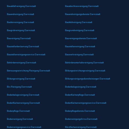
Bauabfallreinigung Darmstadt
Bauabschlussreinigung Darmstadt
Bauendreinigung Darmstadt
Bauendreinigungsdienste Darmstadt
Baufeinreinigung Darmstadt
Baufeldreinigung Darmstadt
Baugrobreinigung Darmstadt
Baugrundreinigung Darmstadt
Baureinigung Darmstadt
Baureinigungsdienste Darmstadt
Baustellenberäumung Darmstadt
Baustellenreinigung Darmstadt
Baustellenreinigungsservice Darmstadt
Bauwerkreinigung Darmstadt
Behördenreinigung Darmstadt
Behördenunterhaltsreinigung Darmstadt
Betreuungseinrichtung Reinigung Darmstadt
Bildungseinrichtungsreinigung Darmstadt
Bildungsreinigung Darmstadt
Bildungsreinigungsdienstleistungen Darmstadt
Bio-Reinigung Darmstadt
Bodenbelagreinigung Darmstadt
Bodenbelagsreinigung Darmstadt
Bodenflächenpflege Darmstadt
Bodenflächenreinigung Darmstadt
Bodenflächenreinigungsservice Darmstadt
Bodenpflege Darmstadt
Bodenpflegedienste Darmstadt
Bodenreinigung Darmstadt
Bodenreinigungsfirma Darmstadt
Bodenreinigungsservice Darmstadt
Büroflächenreinigung Darmstadt