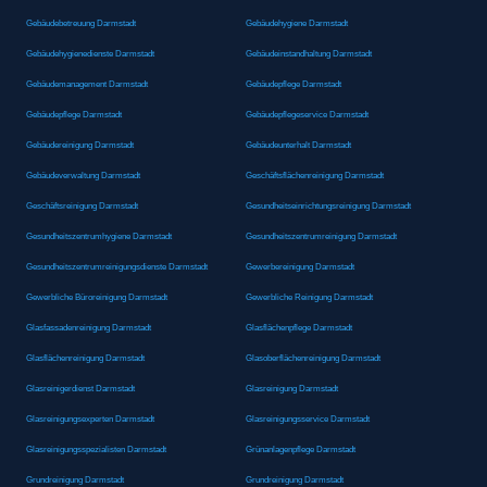
Gebäudebetreuung Darmstadt
Gebäudehygiene Darmstadt
Gebäudehygienedienste Darmstadt
Gebäudeinstandhaltung Darmstadt
Gebäudemanagement Darmstadt
Gebäudepflege Darmstadt
Gebäudepflege Darmstadt
Gebäudepflegeservice Darmstadt
Gebäudereinigung Darmstadt
Gebäudeunterhalt Darmstadt
Gebäudeverwaltung Darmstadt
Geschäftsflächenreinigung Darmstadt
Geschäftsreinigung Darmstadt
Gesundheitseinrichtungsreinigung Darmstadt
Gesundheitszentrumhygiene Darmstadt
Gesundheitszentrumreinigung Darmstadt
Gesundheitszentrumreinigungsdienste Darmstadt
Gewerbereinigung Darmstadt
Gewerbliche Büroreinigung Darmstadt
Gewerbliche Reinigung Darmstadt
Glasfassadenreinigung Darmstadt
Glasflächenpflege Darmstadt
Glasflächenreinigung Darmstadt
Glasoberflächenreinigung Darmstadt
Glasreinigerdienst Darmstadt
Glasreinigung Darmstadt
Glasreinigungsexperten Darmstadt
Glasreinigungsservice Darmstadt
Glasreinigungsspezialisten Darmstadt
Grünanlagenpflege Darmstadt
Grundreinigung Darmstadt
Grundreinigung Darmstadt