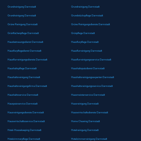
Grundreinigung Darmstadt
Grundreinigung Darmstadt
Grundreinigung Darmstadt
Grundstückspflege Darmstadt
Grüne Reinigung Darmstadt
Grüne Reinigungsdienste Darmstadt
Grünflächenpflege Darmstadt
Grünpflege Darmstadt
Hausbetreuungsdienst Darmstadt
Hausflurpflege Darmstadt
Hausflurpflegedienst Darmstadt
Hausflurreinigung Darmstadt
Hausflurreinigungsdienste Darmstadt
Hausflurreinigungsservice Darmstadt
Haushaltspflege Darmstadt
Haushaltsputzdienst Darmstadt
Haushaltsreinigung Darmstadt
Haushaltsreinigungsexperten Darmstadt
Haushaltsreinigungsfirma Darmstadt
Haushaltsreinigungsservice Darmstadt
Haushaltsservice Darmstadt
Hausmeisterservice Darmstadt
Hausputzservice Darmstadt
Hausreinigung Darmstadt
Hausreinigungsdienste Darmstadt
Hauswirtschaftsdienste Darmstadt
Hauswirtschaftsservice Darmstadt
Home Cleaning Darmstadt
Hotel-Housekeeping Darmstadt
Hotelreinigung Darmstadt
Hotelzimmerpflege Darmstadt
Hotelzimmerreinigung Darmstadt