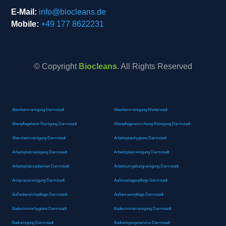
E-Mail:
info@biocleans.de
Mobile:
+49 177 8622231
© Copyright
Biocleans
. All Rights Reserved
Altenheimreinigung Darmstadt
Altenheimreinigung Weiterstadt
Altenpflegeheim Reinigung Darmstadt
Altenpflegereinrichtung Reinigung Darmstadt
Altersheimreinigung Darmstadt
Arbeitsplatzhygiene Darmstadt
Arbeitsplatzreinigung Darmstadt
Arbeitsplatzreinigung Darmstadt
Arbeitsplatzsauberkeit Darmstadt
Arbeitsumgebungreinigung Darmstadt
Arztpraxisreinigung Darmstadt
Außenanlagenpflege Darmstadt
Außenbereichspflege Darmstadt
Außenraumpflege Darmstadt
Badezimmerhygiene Darmstadt
Badezimmerreinigung Darmstadt
Badreinigung Darmstadt
Badreinigungsservice Darmstadt