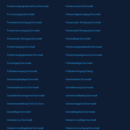
Fensterreinigungsunternehmen Darmstadt
Fensterwaschen Darmstadt
Firmenreinigung Darmstadt
Fitnessanlagenreinigung Darmstadt
Fitnessbereichreinigung Darmstadt
Fitnesscenter-Reinigung Darmstadt
Fitnessraumreinigung Darmstadt
Fitnessstudio Reinigung Darmstadt
Fitnessstudio-Reinigung Darmstadt
Flächenpflege Darmstadt
Flächenreinigung Darmstadt
Flächenreinigungsdienste Darmstadt
Flächenreinigungsdienste Darmstadt
Flächenreinigungsservice Darmstadt
Flurreinigung Darmstadt
Fußbodenpflege Darmstadt
Fußbodenreinigung Darmstadt
Fußbodenreinigung Dieburg
Gartenanlagenpflege Darmstadt
Gartenarbeiten Darmstadt
Gartenarbeitsservice Darmstadt
Gartenbetreuung Darmstadt
Gartenflächenmanagement Darmstadt
Garteninstandhaltung Darmstadt
Garteninstandhaltung Groß-Zimmern
Gartenmanagement Darmstadt
Gartenpflege Darmstadt
Gartenpflegedienst Darmstadt
Gartenservice Darmstadt
Gästezimmerpflege Darmstadt
Gästezimmerpflegedienst Darmstadt
Gästezimmerreinigung Darmstadt