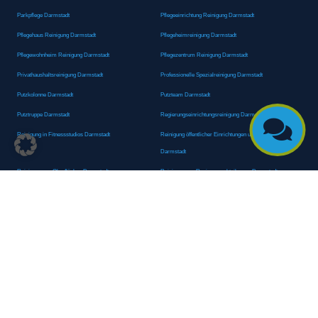
Parkpflege Darmstadt
Pflegeeinrichtung Reinigung Darmstadt
Pflegehaus Reinigung Darmstadt
Pflegeheimreinigung Darmstadt
Pflegewohnheim Reinigung Darmstadt
Pflegezentrum Reinigung Darmstadt
Privathaushaltsreinigung Darmstadt
Professionelle Spezialreinigung Darmstadt
Putzkolonne Darmstadt
Putzteam Darmstadt
Putztruppe Darmstadt
Regierungseinrichtungsreinigung Darmstadt

Reinigung in Fitnessstudios Darmstadt
Reinigung öffentlicher Einrichtungen und Behörden
Darmstadt
Reinigung von Oberflächen Darmstadt
Reinigung von Regierungsabteilungen Darmstadt
Reinigungsagentur Darmstadt
Reinigungsdienst Darmstadt
Reinigungsdienst für Privathaushalte Darmstadt
Reinigungsexperte Darmstadt
Reinigungsexperten Darmstadt
Reinigungsfachkraft Darmstadt
Reinigungsfachmann/-frau Darmstadt
Reinigungsfirma Darmstadt
Reinigungskraft Darmstadt
Reinigungskraft Darmstadt
Reinigungspersonal Darmstadt
Reinigungsservice Darmstadt
Reinigungsservice für Oberflächen Darmstadt
Reinigungsspezialdienstleister Darmstadt