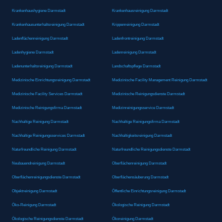
Krankenhaushygiene Darmstadt
Krankenhausreinigung Darmstadt
Krankenhausunterhaltsreinigung Darmstadt
Krippenreinigung Darmstadt
Ladenflächenreinigung Darmstadt
Ladenfrontreinigung Darmstadt
Ladenhygiene Darmstadt
Ladenreinigung Darmstadt
Ladenunterhaltsreinigung Darmstadt
Landschaftspflege Darmstadt
Medizinische Einrichtungsreinigung Darmstadt
Medizinische Facility Management Reinigung Darmstadt
Medizinische Facility Services Darmstadt
Medizinische Reinigungsdienste Darmstadt
Medizinische Reinigungsfirma Darmstadt
Medizinreinigungsservice Darmstadt
Nachhaltige Reinigung Darmstadt
Nachhaltige Reinigungsfirma Darmstadt
Nachhaltige Reinigungsservices Darmstadt
Nachhaltigkeitsreinigung Darmstadt
Naturfreundliche Reinigung Darmstadt
Naturfreundliche Reinigungsdienste Darmstadt
Neubauendreinigung Darmstadt
Oberflächenreinigung Darmstadt
Oberflächenreinigungsdienste Darmstadt
Oberflächensäuberung Darmstadt
Objektreinigung Darmstadt
Öffentliche Einrichtungsreinigung Darmstadt
Öko-Reinigung Darmstadt
Ökologische Reinigung Darmstadt
Ökologische Reinigungsdienste Darmstadt
Ökoreinigung Darmstadt